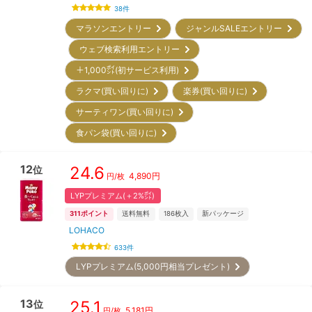
38
件
マラソンエントリー
ジャンルSALEエントリー
ウェブ検索利用エントリー
＋1,000㌽(初サービス利用)
ラクマ(買い回りに)
楽券(買い回りに)
サーティワン(買い回りに)
食パン袋(買い回りに)
12
24.6
位
4,890
円
円/枚
LYPプレミアム(＋2%㌽)
311
ポイント
送料無料
186
枚入
新パッケージ
LOHACO
633
件
LYPプレミアム(5,000円相当プレゼント)
13
25.1
位
5,181
円
円/枚