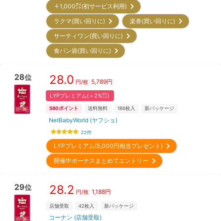
＋1,000㌽(初サービス利用)
ラクマ(買い回りに)
楽券(買い回りに)
サーティワン(買い回りに)
食パン袋(買い回りに)
28
28.0
位
5,789
円
円/枚
LYPプレミアム(＋2%㌽)
580
ポイント
送料無料
186
枚入
新パッケージ
NetBabyWorld (ヤフショ)
22
件
LYPプレミアム(5,000円相当プレゼント)
開催中ボーナスまとめてエントリー
29
28.2
位
1,188
円
円/枚
店舗受取
42
枚入
新パッケージ
コーナン (店舗受取)