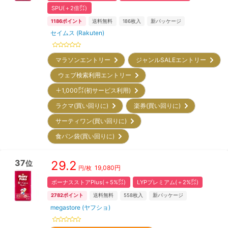
SPU(＋2倍㌽)
1186
ポイント
送料無料
186
枚入
新パッケージ
セイムス (Rakuten)
マラソンエントリー
ジャンルSALEエントリー
ウェブ検索利用エントリー
＋1,000㌽(初サービス利用)
ラクマ(買い回りに)
楽券(買い回りに)
サーティワン(買い回りに)
食パン袋(買い回りに)
37
29.2
位
19,080
円
円/枚
ボーナスストアPlus(＋5%㌽)
LYPプレミアム(＋2%㌽)
2782
ポイント
送料無料
558
枚入
新パッケージ
megastore (ヤフショ)