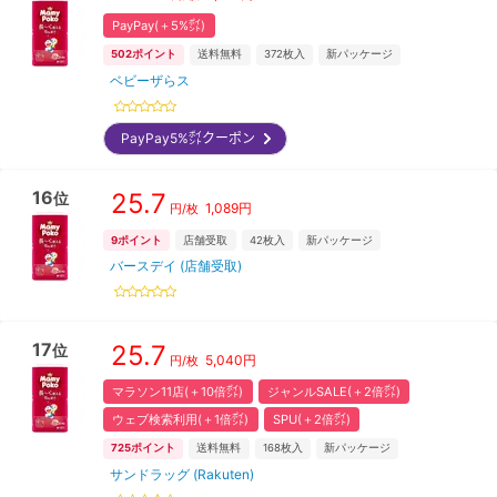
PayPay(＋5%㌽)
502
ポイント
送料無料
372
枚入
新パッケージ
ベビーザらス
PayPay5%㌽クーポン
16
25.7
位
1,089
円
円/枚
9
ポイント
店舗受取
42
枚入
新パッケージ
バースデイ (店舗受取)
17
25.7
位
5,040
円
円/枚
マラソン11店(＋10倍㌽)
ジャンルSALE(＋2倍㌽)
ウェブ検索利用(＋1倍㌽)
SPU(＋2倍㌽)
725
ポイント
送料無料
168
枚入
新パッケージ
サンドラッグ (Rakuten)