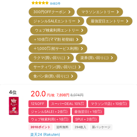
8482
件
300円OFFクーポン
マラソンエントリー
ジャンルSALEエントリー
最強翌日エントリー
ウェブ検索利用エントリー
＋10倍㌽(ママ割 初登録)
＋1,000㌽(初サービス利用)
ラクマ(買い回りに)
楽券(買い回りに)
サーティワン(買い回りに)
食パン袋(買い回りに)
4
20.0
位
7,898
円
8,974円
円/枚
12%OFF
スーパーDEAL 10%㌽
マラソン11店(＋10倍㌽)
ジャンルSALE(＋2倍㌽)
最強翌日(＋1倍㌽)
ウェブ検索利用(＋1倍㌽)
SPU(＋2倍㌽)
2010
ポイント
送料無料
294
枚入
新パッケージ
楽天24 (Rakuten)