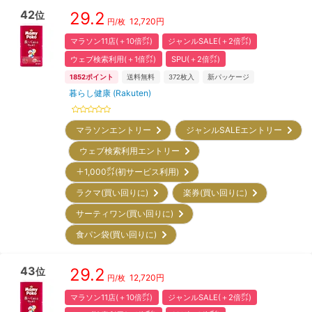
42
29.2
位
12,720
円
円/枚
マラソン11店(＋10倍㌽)
ジャンルSALE(＋2倍㌽)
ウェブ検索利用(＋1倍㌽)
SPU(＋2倍㌽)
1852
ポイント
送料無料
372
枚入
新パッケージ
暮らし健康 (Rakuten)
マラソンエントリー
ジャンルSALEエントリー
ウェブ検索利用エントリー
＋1,000㌽(初サービス利用)
ラクマ(買い回りに)
楽券(買い回りに)
サーティワン(買い回りに)
食パン袋(買い回りに)
43
29.2
位
12,720
円
円/枚
マラソン11店(＋10倍㌽)
ジャンルSALE(＋2倍㌽)