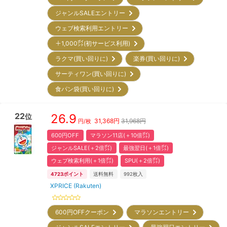
ジャンルSALEエントリー
ウェブ検索利用エントリー
＋1,000㌽(初サービス利用)
ラクマ(買い回りに)
楽券(買い回りに)
サーティワン(買い回りに)
食パン袋(買い回りに)
22
26.9
位
31,368
円
31,968円
円/枚
600円OFF
マラソン11店(＋10倍㌽)
ジャンルSALE(＋2倍㌽)
最強翌日(＋1倍㌽)
ウェブ検索利用(＋1倍㌽)
SPU(＋2倍㌽)
4723
ポイント
送料無料
992
枚入
XPRICE (Rakuten)
600円OFFクーポン
マラソンエントリー