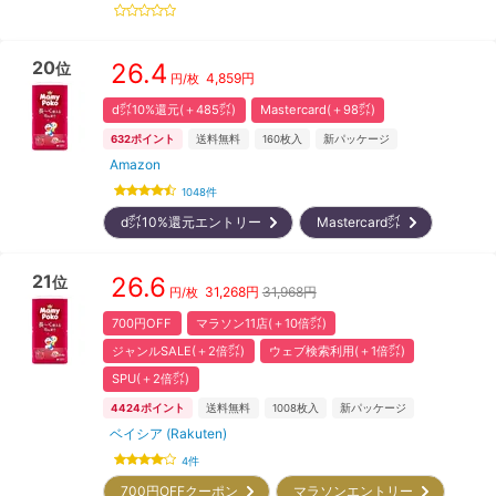
20
26.4
位
4,859
円
円/枚
d㌽10%還元(＋485㌽)
Mastercard(＋98㌽)
632
ポイント
送料無料
160
枚入
新パッケージ
Amazon
1048
件
d㌽10%還元エントリー
Mastercard㌽
21
26.6
位
31,268
円
31,968円
円/枚
700円OFF
マラソン11店(＋10倍㌽)
ジャンルSALE(＋2倍㌽)
ウェブ検索利用(＋1倍㌽)
SPU(＋2倍㌽)
4424
ポイント
送料無料
1008
枚入
新パッケージ
ベイシア (Rakuten)
4
件
700円OFFクーポン
マラソンエントリー