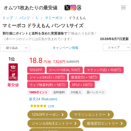
オムツ1枚あたりの最安値
トップ
パンツ
L
マミーポコ
ドラえもん
マミーポコ
ドラえもん
パンツ
L
サイズ
割引後にポイントと送料を含めた実質価格で
で1枚あたりを計算！
（本ページのリンクには広告が含まれています）
2026年8月7日
更新
キャンペーン情報
ショップ
絞り込み
1
18.8
位
7,824
円
8,890円
円/枚
12%OFF
スーパーDEAL 10%㌽
マラソン11店(＋10倍㌽)
ジャンルSALE(＋2倍㌽)
最強翌日(＋1倍㌽)
ウェブ検索利用(＋1倍㌽)
SPU(＋2倍㌽)
最安値
1989
ポイント
送料無料
310
枚入
新パッケージ
楽天24 (Rakuten)
22
件
12%OFFクーポン
マラソンエントリー
ジャンルSALEエントリー
最強翌日エントリー