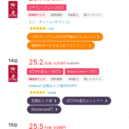
LYPプレミアム(＋2%㌽)
518
ポイント
送料無料
186
枚入
新パッケージ
ユニ・チャーム (ヤフショ)
177
件
LYPプレミアム(5,000円相当プレゼント)
開催中ボーナスまとめてエントリー
14
25.2
位
4,616
円
4,859円
円/枚
d㌽10%還元(＋461㌽)
Mastercard(＋73㌽)
583
ポイント
送料無料
160
枚入
新パッケージ
Amazon 定期おトク便(5%OFF)
1048
件
定期おトク便
d㌽10%還元エントリー
Mastercard㌽
15
25.5
位
9,998
円
円/枚