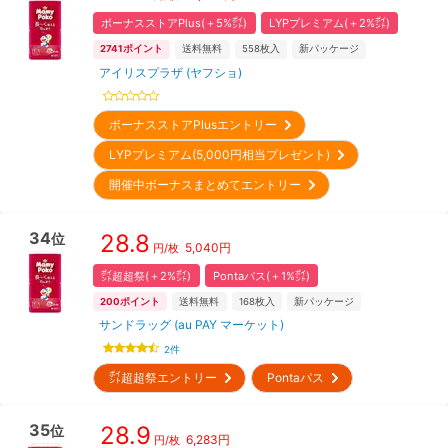
ボーナスストアPlus(＋5%㌽)
LYPプレミアム(＋2%㌽)
2741
ポイント
送料無料
558
枚入
新パッケージ
アイリスプラザ (ヤフショ)
ボーナスストアPlusエントリー
LYPプレミアム(5,000円相当プレゼント)
開催中ボーナスまとめてエントリー
34
28.8
位
5,040
円
円/枚
㌽超超祭(＋2%㌽)
Pontaパス(＋1%㌽)
200
ポイント
送料無料
168
枚入
新パッケージ
サンドラッグ (au PAY マーケット)
2
件
㌽超超祭エントリー
Pontaパス
35
28.9
位
6,283
円
円/枚