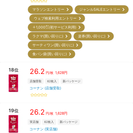
マラソンエントリー
ジャンルSALEエントリー
ウェブ検索利用エントリー
＋1,000㌽(初サービス利用)
ラクマ(買い回りに)
楽券(買い回りに)
サーティワン(買い回りに)
食パン袋(買い回りに)
18
26.2
位
1,628
円
円/枚
店舗受取
62
枚入
新パッケージ
コーナン (店舗受取)
19
26.2
位
1,628
円
円/枚
実店舗
62
枚入
新パッケージ
コーナン (実店舗)