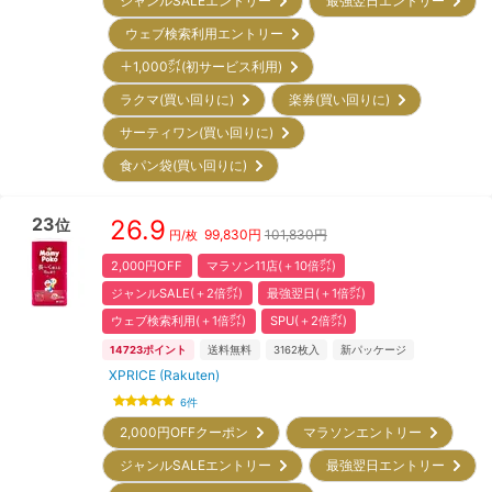
ジャンルSALEエントリー
最強翌日エントリー
ウェブ検索利用エントリー
＋1,000㌽(初サービス利用)
ラクマ(買い回りに)
楽券(買い回りに)
サーティワン(買い回りに)
食パン袋(買い回りに)
23
26.9
位
99,830
円
101,830円
円/枚
2,000円OFF
マラソン11店(＋10倍㌽)
ジャンルSALE(＋2倍㌽)
最強翌日(＋1倍㌽)
ウェブ検索利用(＋1倍㌽)
SPU(＋2倍㌽)
14723
ポイント
送料無料
3162
枚入
新パッケージ
XPRICE (Rakuten)
6
件
2,000円OFFクーポン
マラソンエントリー
ジャンルSALEエントリー
最強翌日エントリー