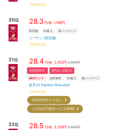
30
28.3
位
1,188
円
円/枚
実店舗
42
枚入
新パッケージ
コーナン (実店舗)
31
28.4
位
2,452
円
2,952円
円/枚
500円OFF
SPU(＋2倍㌽)
66
ポイント
送料無料
84
枚入
新パッケージ
楽天24 Express (Rakuten)
500円OFFクーポン
＋1,000㌽(初サービス利用)
32
28.5
位
3,256
円
3,556円
円/枚