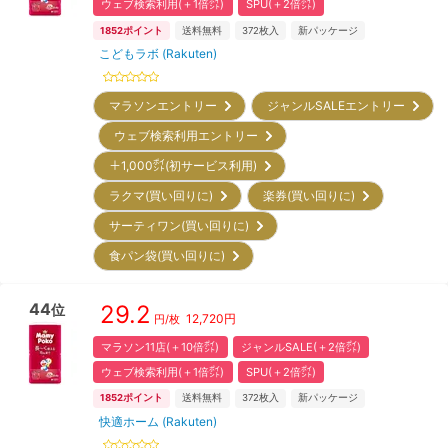
ウェブ検索利用(＋1倍㌽)
SPU(＋2倍㌽)
1852
ポイント
送料無料
372
枚入
新パッケージ
こどもラボ (Rakuten)
マラソンエントリー
ジャンルSALEエントリー
ウェブ検索利用エントリー
＋1,000㌽(初サービス利用)
ラクマ(買い回りに)
楽券(買い回りに)
サーティワン(買い回りに)
食パン袋(買い回りに)
44
29.2
位
12,720
円
円/枚
マラソン11店(＋10倍㌽)
ジャンルSALE(＋2倍㌽)
ウェブ検索利用(＋1倍㌽)
SPU(＋2倍㌽)
1852
ポイント
送料無料
372
枚入
新パッケージ
快適ホーム (Rakuten)