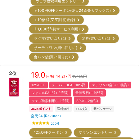
ウェブ検索利用エントリー
＋100円OFFクーポン(楽天24＆楽天ブックス)
＋10倍㌽(ママ割 初登録)
＋1,000㌽(初サービス利用)
ラクマ(買い回りに)
楽券(買い回りに)
サーティワン(買い回りに)
食パン袋(買い回りに)
2
19.0
位
14,217
円
16,155円
円/枚
12%OFF
スーパーDEAL 10%㌽
マラソン11店(＋10倍㌽)
ジャンルSALE(＋2倍㌽)
最強翌日(＋1倍㌽)
ウェブ検索利用(＋1倍㌽)
SPU(＋2倍㌽)
3624
ポイント
送料無料
558
枚入
新パッケージ
楽天24 (Rakuten)
220
件
12%OFFクーポン
マラソンエントリー