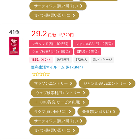
サーティワン(買い回りに)
食パン袋(買い回りに)
41
29.2
位
12,720
円
円/枚
マラソン11店(＋10倍㌽)
ジャンルSALE(＋2倍㌽)
ウェブ検索利用(＋1倍㌽)
SPU(＋2倍㌽)
1852
ポイント
送料無料
372
枚入
新パッケージ
便利生活マイルーム (Rakuten)
マラソンエントリー
ジャンルSALEエントリー
ウェブ検索利用エントリー
＋1,000㌽(初サービス利用)
ラクマ(買い回りに)
楽券(買い回りに)
サーティワン(買い回りに)
食パン袋(買い回りに)