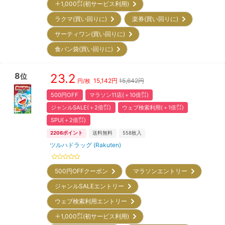
＋1,000㌽(初サービス利用)
ラクマ(買い回りに)
楽券(買い回りに)
サーティワン(買い回りに)
食パン袋(買い回りに)
8
23.2
位
15,142
円
15,642円
円/枚
500円OFF
マラソン11店(＋10倍㌽)
ジャンルSALE(＋2倍㌽)
ウェブ検索利用(＋1倍㌽)
SPU(＋2倍㌽)
2206
ポイント
送料無料
558
枚入
ツルハドラッグ (Rakuten)
500円OFFクーポン
マラソンエントリー
ジャンルSALEエントリー
ウェブ検索利用エントリー
＋1,000㌽(初サービス利用)