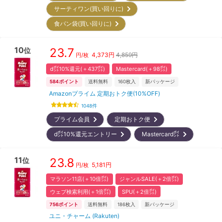
サーティワン(買い回りに)
食パン袋(買い回りに)
10
23.7
位
4,373
円
4,859円
円/枚
d㌽10%還元(＋437㌽)
Mastercard(＋98㌽)
584
ポイント
送料無料
160
枚入
新パッケージ
Amazonプライム 定期おトク便(10%OFF)
1048
件
プライム会員
定期おトク便
d㌽10%還元エントリー
Mastercard㌽
11
23.8
位
5,181
円
円/枚
マラソン11店(＋10倍㌽)
ジャンルSALE(＋2倍㌽)
ウェブ検索利用(＋1倍㌽)
SPU(＋2倍㌽)
756
ポイント
送料無料
186
枚入
新パッケージ
ユニ・チャーム (Rakuten)