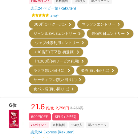
1187
ポイント
送料無料
186
枚入
新パッケージ
楽天24 ベビー館 (Rakuten)
426
件
300円OFFクーポン
マラソンエントリー
ジャンルSALEエントリー
最強翌日エントリー
ウェブ検索利用エントリー
＋10倍㌽(ママ割 初登録)
＋1,000㌽(初サービス利用)
ラクマ(買い回りに)
楽券(買い回りに)
サーティワン(買い回りに)
食パン袋(買い回りに)
6
21.6
位
2,756
円
3,256円
円/枚
500円OFF
SPU(＋2倍㌽)
75
ポイント
送料無料
124
枚入
新パッケージ
楽天24 Express (Rakuten)