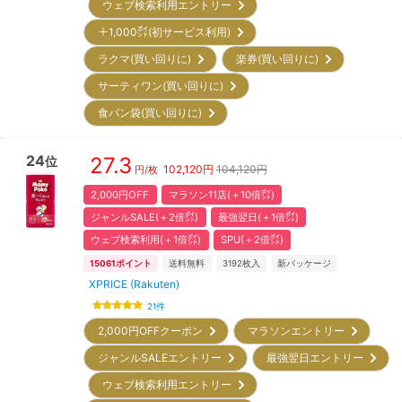
ウェブ検索利用エントリー
＋1,000㌽(初サービス利用)
ラクマ(買い回りに)
楽券(買い回りに)
サーティワン(買い回りに)
食パン袋(買い回りに)
24
27.3
位
102,120
円
104,120円
円/枚
2,000円OFF
マラソン11店(＋10倍㌽)
ジャンルSALE(＋2倍㌽)
最強翌日(＋1倍㌽)
ウェブ検索利用(＋1倍㌽)
SPU(＋2倍㌽)
15061
ポイント
送料無料
3192
枚入
新パッケージ
XPRICE (Rakuten)
21
件
2,000円OFFクーポン
マラソンエントリー
ジャンルSALEエントリー
最強翌日エントリー
ウェブ検索利用エントリー