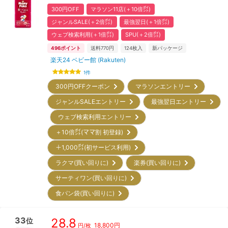
300円OFF
マラソン11店(＋10倍㌽)
ジャンルSALE(＋2倍㌽)
最強翌日(＋1倍㌽)
ウェブ検索利用(＋1倍㌽)
SPU(＋2倍㌽)
496
ポイント
送料770円
124
枚入
新パッケージ
楽天24 ベビー館 (Rakuten)
1
件
300円OFFクーポン
マラソンエントリー
ジャンルSALEエントリー
最強翌日エントリー
ウェブ検索利用エントリー
＋10倍㌽(ママ割 初登録)
＋1,000㌽(初サービス利用)
ラクマ(買い回りに)
楽券(買い回りに)
サーティワン(買い回りに)
食パン袋(買い回りに)
33
28.8
位
18,800
円
円/枚