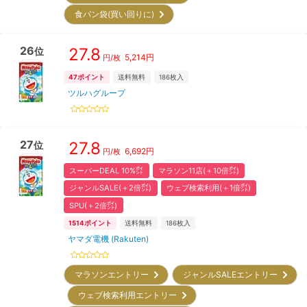
食パン袋(買い回りに)
26
27.8
位
5,214
円
円/枚
47
ポイント
送料無料
186
枚入
ツルハグループ
27
27.8
位
6,692
円
円/枚
スーパーDEAL 10%㌽
マラソン11店(＋10倍㌽)
ジャンルSALE(＋2倍㌽)
ウェブ検索利用(＋1倍㌽)
SPU(＋2倍㌽)
1514
ポイント
送料無料
186
枚入
ヤマダ電機 (Rakuten)
マラソンエントリー
ジャンルSALEエントリー
ウェブ検索利用エントリー