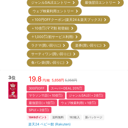
ジャンルSALEエントリー
最強翌日エントリー
ウェブ検索利用エントリー
＋100円OFFクーポン(楽天24＆楽天ブックス)
＋10倍㌽(ママ割 初登録)
＋1,000㌽(初サービス利用)
ラクマ(買い回りに)
楽券(買い回りに)
サーティワン(買い回りに)
食パン袋(買い回りに)
3
19.8
位
5,656
円
5,956円
円/枚
300円OFF
スーパーDEAL 20%㌽
マラソン11店(＋10倍㌽)
ジャンルSALE(＋2倍㌽)
最強翌日(＋1倍㌽)
ウェブ検索利用(＋1倍㌽)
SPU(＋2倍㌽)
1849
ポイント
送料無料
192
枚入
新パッケージ
楽天24 ベビー館 (Rakuten)