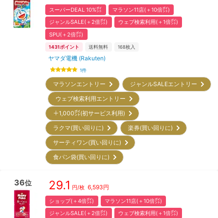
スーパーDEAL 10%㌽
マラソン11店(＋10倍㌽)
ジャンルSALE(＋2倍㌽)
ウェブ検索利用(＋1倍㌽)
SPU(＋2倍㌽)
1431
ポイント
送料無料
168
枚入
ヤマダ電機 (Rakuten)
1
件
マラソンエントリー
ジャンルSALEエントリー
ウェブ検索利用エントリー
＋1,000㌽(初サービス利用)
ラクマ(買い回りに)
楽券(買い回りに)
サーティワン(買い回りに)
食パン袋(買い回りに)
36
29.1
位
6,593
円
円/枚
ショップ(＋4倍㌽)
マラソン11店(＋10倍㌽)
ジャンルSALE(＋2倍㌽)
ウェブ検索利用(＋1倍㌽)