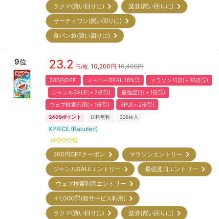
ラクマ(買い回りに)
楽券(買い回りに)
サーティワン(買い回りに)
食パン袋(買い回りに)
9
23.2
位
10,200
円
10,400円
円/枚
200円OFF
スーパーDEAL 10%㌽
マラソン11店(＋10倍㌽)
ジャンルSALE(＋2倍㌽)
最強翌日(＋1倍㌽)
ウェブ検索利用(＋1倍㌽)
SPU(＋2倍㌽)
2409
ポイント
送料無料
336
枚入
XPRICE (Rakuten)
200円OFFクーポン
マラソンエントリー
ジャンルSALEエントリー
最強翌日エントリー
ウェブ検索利用エントリー
＋1,000㌽(初サービス利用)
ラクマ(買い回りに)
楽券(買い回りに)