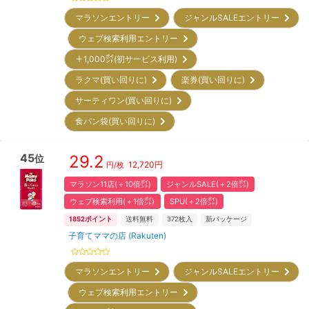
マラソンエントリー
ジャンルSALEエントリー
ウェブ検索利用エントリー
＋1,000㌽(初サービス利用)
ラクマ(買い回りに)
楽券(買い回りに)
サーティワン(買い回りに)
食パン袋(買い回りに)
45
29.2
位
12,720
円
円/枚
マラソン11店(＋10倍㌽)
ジャンルSALE(＋2倍㌽)
ウェブ検索利用(＋1倍㌽)
SPU(＋2倍㌽)
1852
ポイント
送料無料
372
枚入
新パッケージ
子育てママの店 (Rakuten)
マラソンエントリー
ジャンルSALEエントリー
ウェブ検索利用エントリー