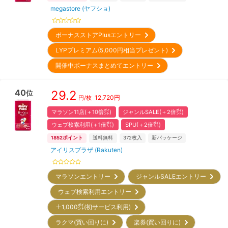
megastore (ヤフショ)
ボーナスストアPlusエントリー
LYPプレミアム(5,000円相当プレゼント)
開催中ボーナスまとめてエントリー
40
29.2
位
12,720
円
円/枚
マラソン11店(＋10倍㌽)
ジャンルSALE(＋2倍㌽)
ウェブ検索利用(＋1倍㌽)
SPU(＋2倍㌽)
1852
ポイント
送料無料
372
枚入
新パッケージ
アイリスプラザ (Rakuten)
マラソンエントリー
ジャンルSALEエントリー
ウェブ検索利用エントリー
＋1,000㌽(初サービス利用)
ラクマ(買い回りに)
楽券(買い回りに)