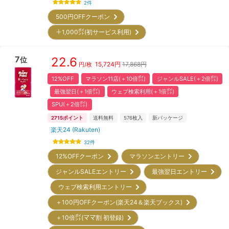
2
件
500円OFFクーポン
＋1,000㌽(初サービス利用)
7
22.6
位
15,724
円
17,868円
円/枚
12%OFF
マラソン11店(＋10倍㌽)
ジャンルSALE(＋2倍㌽)
最強翌日(＋1倍㌽)
ウェブ検索利用(＋1倍㌽)
SPU(＋2倍㌽)
2715
ポイント
送料無料
576
枚入
新パッケージ
楽天24 (Rakuten)
32
件
12%OFFクーポン
マラソンエントリー
ジャンルSALEエントリー
最強翌日エントリー
ウェブ検索利用エントリー
＋100円OFFクーポン(楽天24＆楽天ブックス)
＋10倍㌽(ママ割 初登録)