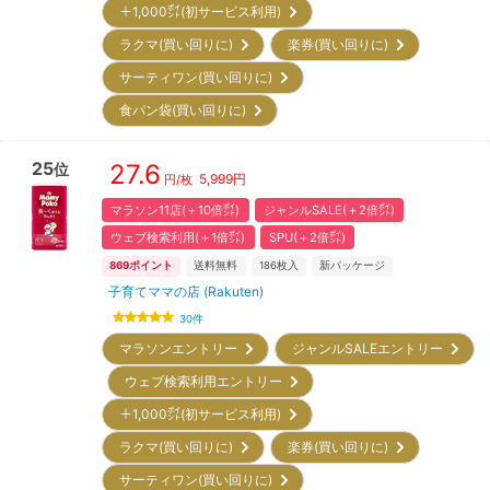
＋1,000㌽(初サービス利用)
ラクマ(買い回りに)
楽券(買い回りに)
サーティワン(買い回りに)
食パン袋(買い回りに)
25
27.6
位
5,999
円
円/枚
マラソン11店(＋10倍㌽)
ジャンルSALE(＋2倍㌽)
ウェブ検索利用(＋1倍㌽)
SPU(＋2倍㌽)
869
ポイント
送料無料
186
枚入
新パッケージ
子育てママの店 (Rakuten)
30
件
マラソンエントリー
ジャンルSALEエントリー
ウェブ検索利用エントリー
＋1,000㌽(初サービス利用)
ラクマ(買い回りに)
楽券(買い回りに)
サーティワン(買い回りに)