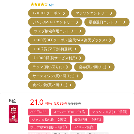
5
件
12%OFFクーポン
マラソンエントリー
ジャンルSALEエントリー
最強翌日エントリー
ウェブ検索利用エントリー
＋100円OFFクーポン(楽天24＆楽天ブックス)
＋10倍㌽(ママ割 初登録)
＋1,000㌽(初サービス利用)
ラクマ(買い回りに)
楽券(買い回りに)
サーティワン(買い回りに)
食パン袋(買い回りに)
5
21.0
位
5,085
円
5,385円
円/枚
300円OFF
スーパーDEAL 10%㌽
マラソン11店(＋10倍㌽)
ジャンルSALE(＋2倍㌽)
最強翌日(＋1倍㌽)
ウェブ検索利用(＋1倍㌽)
SPU(＋2倍㌽)