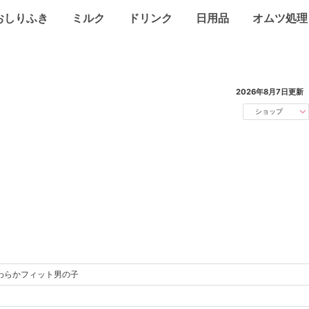
おしりふき
ミルク
ドリンク
日用品
オムツ処理
2026年8月7日
更新
ショップ
わらかフィット男の子