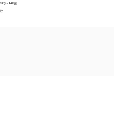
（
9kg～14kg
）
6枚