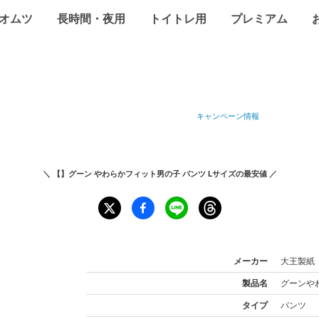
オムツ
長時間・夜用
トイトレ用
プレミアム
キャンペーン情報
＼
【】グーン やわらかフィット男の子 パンツ Lサイズ
の最安値 ／
メーカー
大王製紙
製品名
グーン
や
タイプ
パンツ