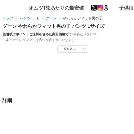
オムツ1枚あたりの最安値
子供用
トップ
パンツ
L
グーン
やわらかフィット男の子
グーン
やわらかフィット男の子
パンツ
L
サイズ
割引後にポイントと送料を含めた実質価格で
で1枚あたりを計算！
（本ページのリンクには広告が含まれています）
絞り込み
詳細