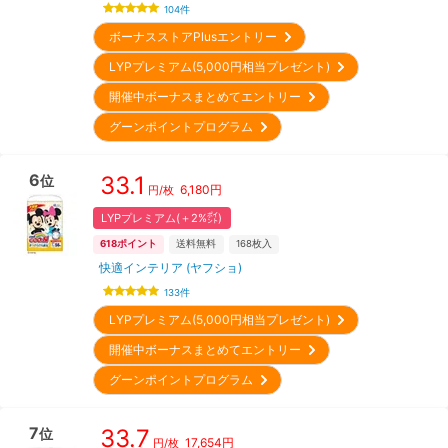
104
件
ボーナスストアPlusエントリー
LYPプレミアム(5,000円相当プレゼント)
開催中ボーナスまとめてエントリー
グーンポイントプログラム
6
33.1
位
6,180
円
円/枚
LYPプレミアム(＋2%㌽)
618
ポイント
送料無料
168
枚入
快適インテリア (ヤフショ)
133
件
LYPプレミアム(5,000円相当プレゼント)
開催中ボーナスまとめてエントリー
グーンポイントプログラム
7
33.7
位
17,654
円
円/枚