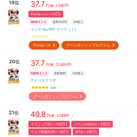
19
37.7
位
1,590
円
円/枚
Pontaパス(＋1%㌽)
30
ポイント
送料550円
56
枚入
コジマ (au PAY マーケット)
Pontaパス
グーンポイントプログラム
20
37.7
位
12,800
円
円/枚
128
ポイント
送料無料
336
枚入
アイリスプラザ
18
件
グーンポイントプログラム
21
40.8
位
2,189
円
円/枚
マラソン11店(＋10倍㌽)
ジャンルSALE(＋2倍㌽)
ウェブ検索利用(＋1倍㌽)
SPU(＋2倍㌽)