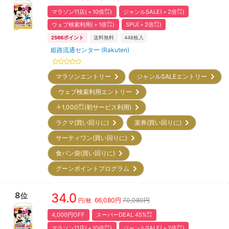
マラソン11店(＋10倍㌽)
ジャンルSALE(＋2倍㌽)
ウェブ検索利用(＋1倍㌽)
SPU(＋2倍㌽)
2566
ポイント
送料無料
448
枚入
姫路流通センター (Rakuten)
マラソンエントリー
ジャンルSALEエントリー
ウェブ検索利用エントリー
＋1,000㌽(初サービス利用)
ラクマ(買い回りに)
楽券(買い回りに)
サーティワン(買い回りに)
食パン袋(買い回りに)
グーンポイントプログラム
8
34.0
位
66,080
円
70,080円
円/枚
4,000円OFF
スーパーDEAL 45%㌽
マラソン11店(＋10倍㌽)
ジャンルSALE(＋2倍㌽)