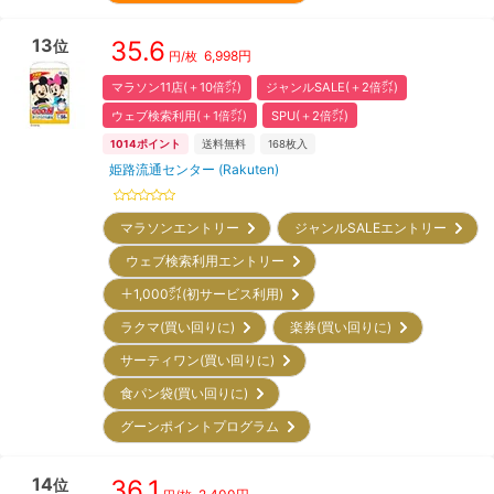
13
35.6
位
6,998
円
円/枚
マラソン11店(＋10倍㌽)
ジャンルSALE(＋2倍㌽)
ウェブ検索利用(＋1倍㌽)
SPU(＋2倍㌽)
1014
ポイント
送料無料
168
枚入
姫路流通センター (Rakuten)
マラソンエントリー
ジャンルSALEエントリー
ウェブ検索利用エントリー
＋1,000㌽(初サービス利用)
ラクマ(買い回りに)
楽券(買い回りに)
サーティワン(買い回りに)
食パン袋(買い回りに)
グーンポイントプログラム
14
36.1
位