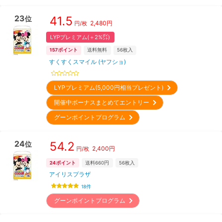
23
41.5
位
2,480
円
円/枚
LYPプレミアム(＋2%㌽)
157
ポイント
送料無料
56
枚入
すくすくスマイル (ヤフショ)
LYPプレミアム(5,000円相当プレゼント)
開催中ボーナスまとめてエントリー
グーンポイントプログラム
24
54.2
位
2,400
円
円/枚
24
ポイント
送料660円
56
枚入
アイリスプラザ
18
件
グーンポイントプログラム