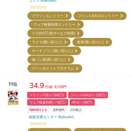
コジマ (Rakuten)
マラソンエントリー
ジャンルSALEエントリー
ウェブ検索利用エントリー
＋1,000㌽(初サービス利用)
ラクマ(買い回りに)
楽券(買い回りに)
サーティワン(買い回りに)
食パン袋(買い回りに)
グーンポイントプログラム
11
34.9
位
9,129
円
円/枚
マラソン11店(＋10倍㌽)
ジャンルSALE(＋2倍㌽)
ウェブ検索利用(＋1倍㌽)
SPU(＋2倍㌽)
1321
ポイント
送料無料
224
枚入
姫路流通センター (Rakuten)