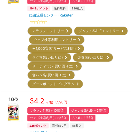
ウェブ検索利用(＋1倍㌽)
SPU(＋2倍㌽)
1948
ポイント
送料無料
336
枚入
姫路流通センター (Rakuten)
マラソンエントリー
ジャンルSALEエントリー
ウェブ検索利用エントリー
＋1,000㌽(初サービス利用)
ラクマ(買い回りに)
楽券(買い回りに)
サーティワン(買い回りに)
食パン袋(買い回りに)
グーンポイントプログラム
10
34.2
位
1,590
円
円/枚
マラソン11店(＋10倍㌽)
ジャンルSALE(＋2倍㌽)
ウェブ検索利用(＋1倍㌽)
SPU(＋2倍㌽)
225
ポイント
送料550円
56
枚入