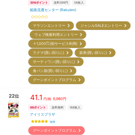
306
ポイント
送料399円
56
枚入
姫路流通センター (Rakuten)
マラソンエントリー
ジャンルSALEエントリー
ウェブ検索利用エントリー
＋1,000㌽(初サービス利用)
ラクマ(買い回りに)
楽券(買い回りに)
サーティワン(買い回りに)
食パン袋(買い回りに)
グーンポイントプログラム
22
41.1
位
6,980
円
円/枚
69
ポイント
送料無料
168
枚入
アイリスプラザ
18
件
グーンポイントプログラム