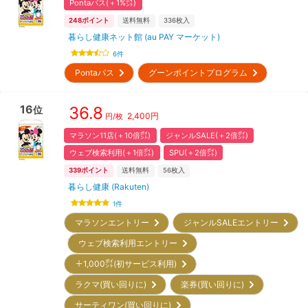
Pontaパス(＋1%㌽)
248
ポイント
送料無料
336
枚入
暮らし健康ネット館 (au PAY マーケット)
6
件
Pontaパス
グーンポイントプログラム
16
36.8
位
2,400
円
円/枚
マラソン11店(＋10倍㌽)
ジャンルSALE(＋2倍㌽)
ウェブ検索利用(＋1倍㌽)
SPU(＋2倍㌽)
339
ポイント
送料無料
56
枚入
暮らし健康 (Rakuten)
1
件
マラソンエントリー
ジャンルSALEエントリー
ウェブ検索利用エントリー
＋1,000㌽(初サービス利用)
ラクマ(買い回りに)
楽券(買い回りに)
サーティワン(買い回りに)