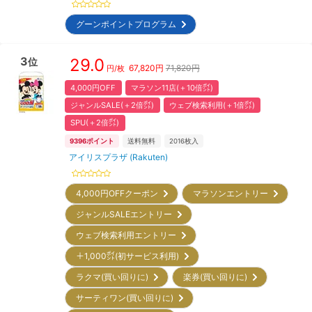
グーンポイントプログラム
3
29.0
位
67,820
円
71,820円
円/枚
4,000円OFF
マラソン11店(＋10倍㌽)
ジャンルSALE(＋2倍㌽)
ウェブ検索利用(＋1倍㌽)
SPU(＋2倍㌽)
9396
ポイント
送料無料
2016
枚入
アイリスプラザ (Rakuten)
4,000円OFFクーポン
マラソンエントリー
ジャンルSALEエントリー
ウェブ検索利用エントリー
＋1,000㌽(初サービス利用)
ラクマ(買い回りに)
楽券(買い回りに)
サーティワン(買い回りに)