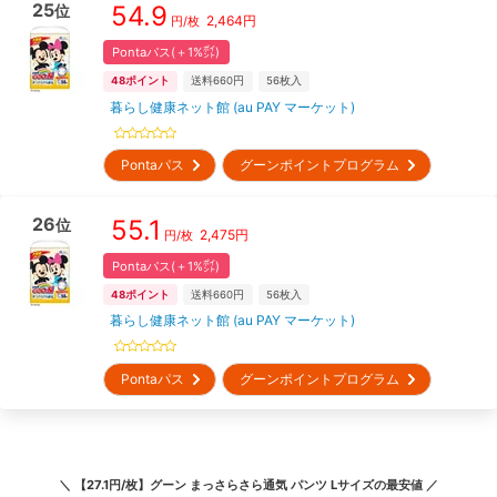
25
54.9
位
2,464
円
円/枚
Pontaパス(＋1%㌽)
48
ポイント
送料660円
56
枚入
暮らし健康ネット館 (au PAY マーケット)
Pontaパス
グーンポイントプログラム
26
55.1
位
2,475
円
円/枚
Pontaパス(＋1%㌽)
48
ポイント
送料660円
56
枚入
暮らし健康ネット館 (au PAY マーケット)
Pontaパス
グーンポイントプログラム
＼
【27.1円/枚】グーン まっさらさら通気 パンツ Lサイズ
の最安値 ／