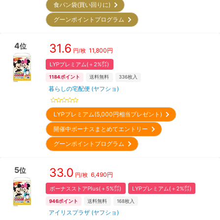
食パン袋(買い回りに)
グーンポイントプログラム
4
31.6
位
11,800
円
円/枚
LYPプレミアム(＋2%㌽)
1184
ポイント
送料無料
336
枚入
暮らしの宅配便 (ヤフショ)
LYPプレミアム(5,000円相当プレゼント)
開催中ボーナスまとめてエントリー
グーンポイントプログラム
5
33.0
位
6,490
円
円/枚
ボーナスストアPlus(＋5%㌽)
LYPプレミアム(＋2%㌽)
946
ポイント
送料無料
168
枚入
アイリスプラザ (ヤフショ)