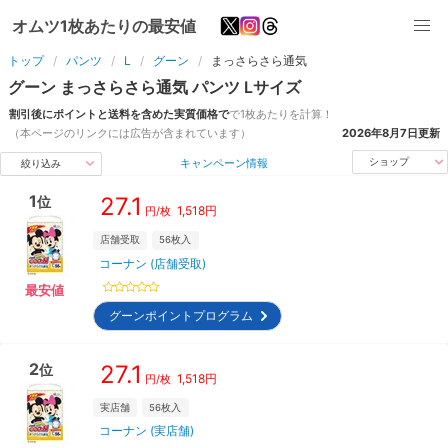
オムツ1枚あたりの最安値
トップ
パンツ
L
グーン
まっさらさら通気
グーン
まっさらさら通気
パンツ
L
サイズ
割引後にポイントと送料を含めた実質価格で
で1枚あたりを計算！
（本ページのリンクには広告が含まれています）
2026年8月7日
更新
キャンペーン情報
ショップ
絞り込み
1
27.1
位
1,518
円
円/枚
店舗受取
56
枚入
コーナン (店舗受取)
最安値
グーンポイントプログラム
2
27.1
位
1,518
円
円/枚
実店舗
56
枚入
コーナン (実店舗)