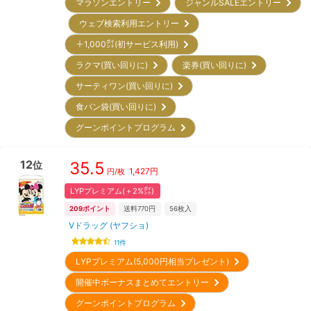
マラソンエントリー
ジャンルSALEエントリー
ウェブ検索利用エントリー
＋1,000㌽(初サービス利用)
ラクマ(買い回りに)
楽券(買い回りに)
サーティワン(買い回りに)
食パン袋(買い回りに)
グーンポイントプログラム
12
35.5
位
1,427
円
円/枚
LYPプレミアム(＋2%㌽)
209
ポイント
送料770円
56
枚入
Vドラッグ (ヤフショ)
11
件
LYPプレミアム(5,000円相当プレゼント)
開催中ボーナスまとめてエントリー
グーンポイントプログラム