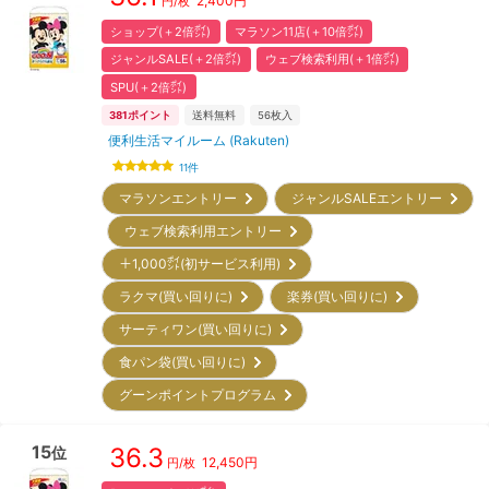
2,400
円
円/枚
ショップ(＋2倍㌽)
マラソン11店(＋10倍㌽)
ジャンルSALE(＋2倍㌽)
ウェブ検索利用(＋1倍㌽)
SPU(＋2倍㌽)
381
ポイント
送料無料
56
枚入
便利生活マイルーム (Rakuten)
11
件
マラソンエントリー
ジャンルSALEエントリー
ウェブ検索利用エントリー
＋1,000㌽(初サービス利用)
ラクマ(買い回りに)
楽券(買い回りに)
サーティワン(買い回りに)
食パン袋(買い回りに)
グーンポイントプログラム
15
36.3
位
12,450
円
円/枚