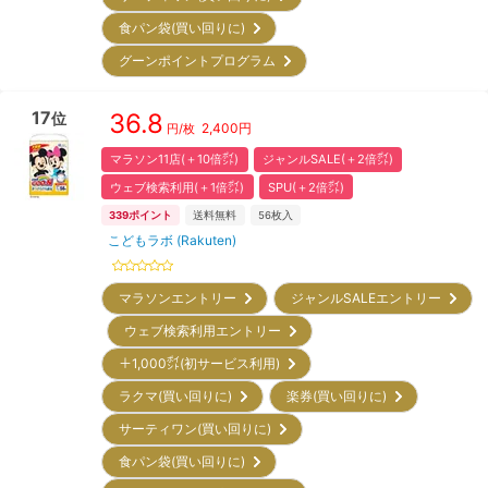
食パン袋(買い回りに)
グーンポイントプログラム
17
36.8
位
2,400
円
円/枚
マラソン11店(＋10倍㌽)
ジャンルSALE(＋2倍㌽)
ウェブ検索利用(＋1倍㌽)
SPU(＋2倍㌽)
339
ポイント
送料無料
56
枚入
こどもラボ (Rakuten)
マラソンエントリー
ジャンルSALEエントリー
ウェブ検索利用エントリー
＋1,000㌽(初サービス利用)
ラクマ(買い回りに)
楽券(買い回りに)
サーティワン(買い回りに)
食パン袋(買い回りに)