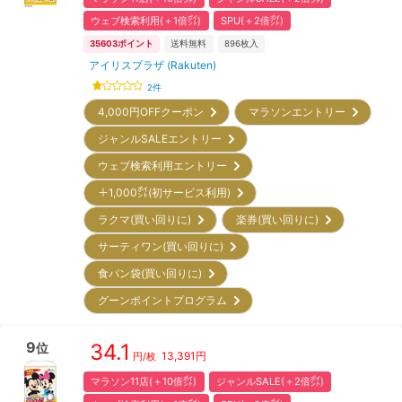
ウェブ検索利用(＋1倍㌽)
SPU(＋2倍㌽)
35603
ポイント
送料無料
896
枚入
アイリスプラザ (Rakuten)
2
件
4,000円OFFクーポン
マラソンエントリー
ジャンルSALEエントリー
ウェブ検索利用エントリー
＋1,000㌽(初サービス利用)
ラクマ(買い回りに)
楽券(買い回りに)
サーティワン(買い回りに)
食パン袋(買い回りに)
グーンポイントプログラム
9
34.1
位
13,391
円
円/枚
マラソン11店(＋10倍㌽)
ジャンルSALE(＋2倍㌽)