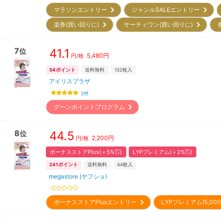
マラソンエントリー
ジャンルSALEエントリー
楽券(買い回りに)
サーティワン(買い回りに)
7
41.1
位
5,480
円
円/枚
54
ポイント
送料無料
132
枚入
アイリスプラザ
2
件
グーンポイントプログラム
8
44.5
位
2,200
円
円/枚
ボーナスストアPlus(＋5%㌽)
LYPプレミアム(＋2%㌽)
241
ポイント
送料無料
44
枚入
megastore (ヤフショ)
ボーナスストアPlusエントリー
LYPプレミアム(5,0