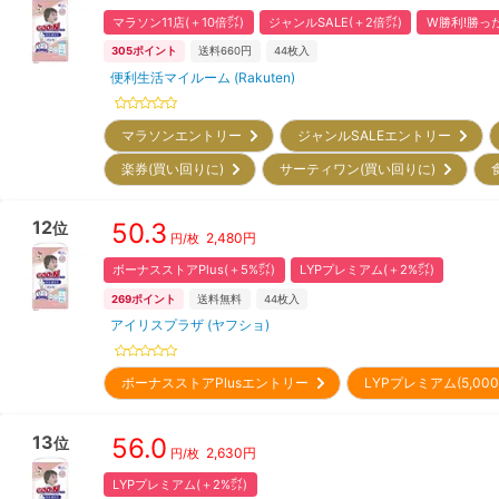
マラソン11店(＋10倍㌽)
ジャンルSALE(＋2倍㌽)
W勝利!勝った
305
ポイント
送料660円
44
枚入
便利生活マイルーム (Rakuten)
マラソンエントリー
ジャンルSALEエントリー
楽券(買い回りに)
サーティワン(買い回りに)
12
50.3
位
2,480
円
円/枚
ボーナスストアPlus(＋5%㌽)
LYPプレミアム(＋2%㌽)
269
ポイント
送料無料
44
枚入
アイリスプラザ (ヤフショ)
ボーナスストアPlusエントリー
LYPプレミアム(5,0
13
56.0
位
2,630
円
円/枚
LYPプレミアム(＋2%㌽)