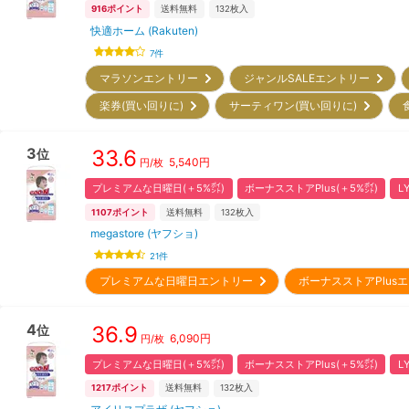
916
ポイント
送料無料
132
枚入
快適ホーム (Rakuten)
7
件
マラソンエントリー
ジャンルSALEエントリー
楽券(買い回りに)
サーティワン(買い回りに)
3
33.6
位
5,540
円
円/枚
プレミアムな日曜日(＋5%㌽)
ボーナスストアPlus(＋5%㌽)
L
1107
ポイント
送料無料
132
枚入
megastore (ヤフショ)
21
件
プレミアムな日曜日エントリー
ボーナスストアPlu
4
36.9
位
6,090
円
円/枚
プレミアムな日曜日(＋5%㌽)
ボーナスストアPlus(＋5%㌽)
L
1217
ポイント
送料無料
132
枚入