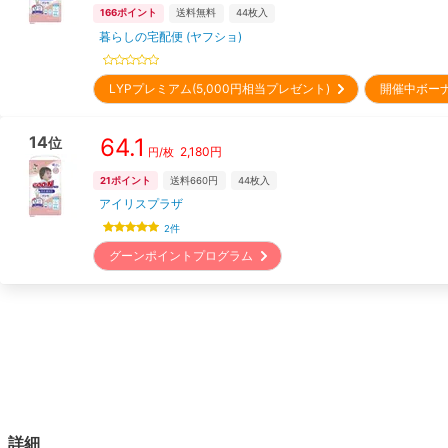
166
ポイント
送料無料
44
枚入
暮らしの宅配便 (ヤフショ)
LYPプレミアム(5,000円相当プレゼント)
開催中ボー
14
64.1
位
2,180
円
円/枚
21
ポイント
送料660円
44
枚入
アイリスプラザ
2
件
グーンポイントプログラム
詳細