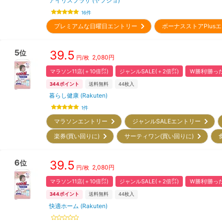
アイリスプラザ (ヤフショ)
16
件
プレミアムな日曜日エントリー
ボーナスストアPlu
5
39.5
位
2,080
円
円/枚
マラソン11店(＋10倍㌽)
ジャンルSALE(＋2倍㌽)
W勝利!勝った
344
ポイント
送料無料
44
枚入
暮らし健康 (Rakuten)
1
件
マラソンエントリー
ジャンルSALEエントリー
楽券(買い回りに)
サーティワン(買い回りに)
6
39.5
位
2,080
円
円/枚
マラソン11店(＋10倍㌽)
ジャンルSALE(＋2倍㌽)
W勝利!勝った
344
ポイント
送料無料
44
枚入
快適ホーム (Rakuten)