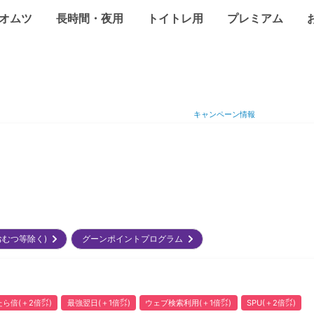
オムツ
長時間・夜用
トイトレ用
プレミアム
キャンペーン情報
/おむつ等除く)
グーンポイントプログラム
ら倍(＋2倍㌽)
最強翌日(＋1倍㌽)
ウェブ検索利用(＋1倍㌽)
SPU(＋2倍㌽)