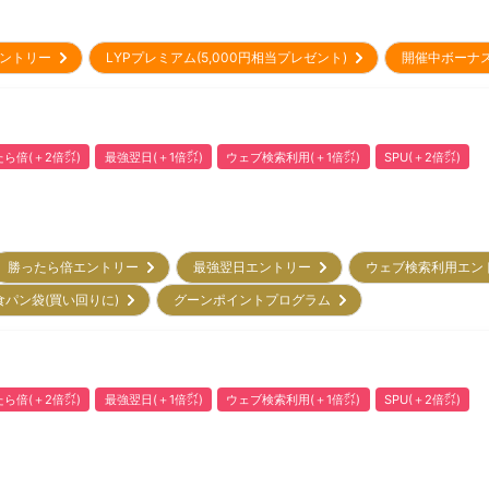
sエントリー
LYPプレミアム(5,000円相当プレゼント)
開催中ボーナ
ら倍(＋2倍㌽)
最強翌日(＋1倍㌽)
ウェブ検索利用(＋1倍㌽)
SPU(＋2倍㌽)
勝ったら倍エントリー
最強翌日エントリー
ウェブ検索利用エ
食パン袋(買い回りに)
グーンポイントプログラム
ら倍(＋2倍㌽)
最強翌日(＋1倍㌽)
ウェブ検索利用(＋1倍㌽)
SPU(＋2倍㌽)