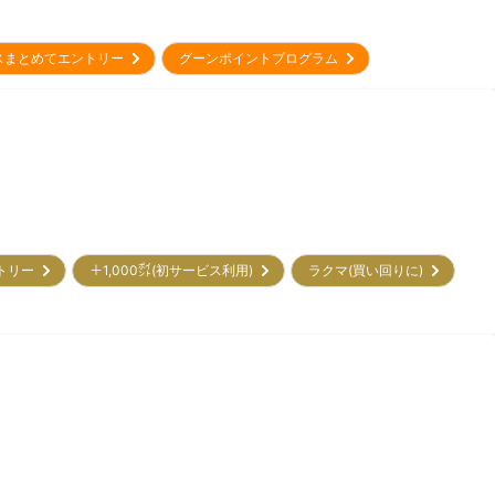
スまとめてエントリー
グーンポイントプログラム
ントリー
＋1,000㌽(初サービス利用)
ラクマ(買い回りに)