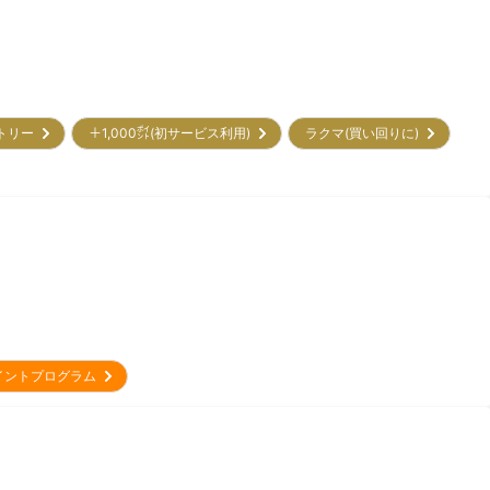
ントリー
＋1,000㌽(初サービス利用)
ラクマ(買い回りに)
イントプログラム