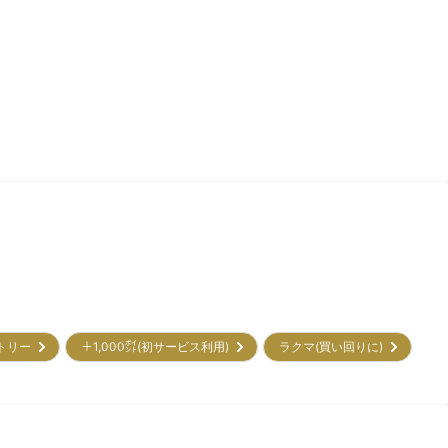
ントリー
＋1,000㌽(初サービス利用)
ラクマ(買い回りに)