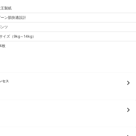
大王製紙
グーン
肌快適設計
パンツ
サイズ
（
9kg～14kg
）
4枚
ンセス