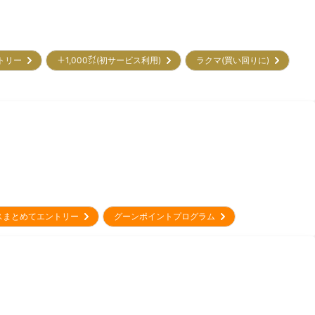
ントリー
＋1,000㌽(初サービス利用)
ラクマ(買い回りに)
スまとめてエントリー
グーンポイントプログラム