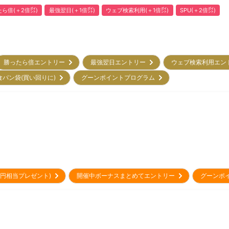
ら倍(＋2倍㌽)
最強翌日(＋1倍㌽)
ウェブ検索利用(＋1倍㌽)
SPU(＋2倍㌽)
勝ったら倍エントリー
最強翌日エントリー
ウェブ検索利用エ
食パン袋(買い回りに)
グーンポイントプログラム
00円相当プレゼント)
開催中ボーナスまとめてエントリー
グーンポ