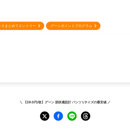
ナスまとめてエントリー
グーンポイントプログラム
＼
【29.0円/枚】グーン 肌快適設計 パンツ Lサイズ
の最安値 ／