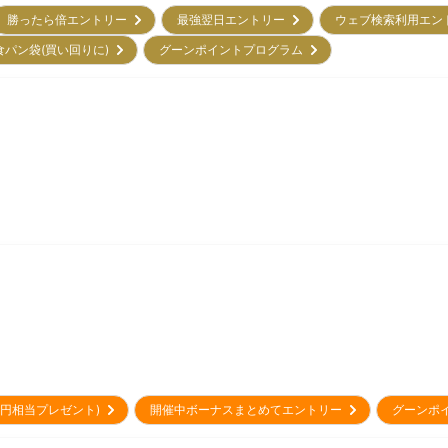
勝ったら倍エントリー
最強翌日エントリー
ウェブ検索利用エ
食パン袋(買い回りに)
グーンポイントプログラム
00円相当プレゼント)
開催中ボーナスまとめてエントリー
グーンポ