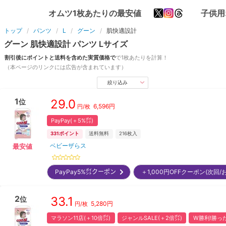
オムツ1枚あたりの最安値
子供用
トップ
パンツ
L
グーン
肌快適設計
グーン
肌快適設計
パンツ
L
サイズ
割引後にポイントと送料を含めた実質価格で
で1枚あたりを計算！
（本ページのリンクには広告が含まれています）
絞り込み
1
29.0
位
6,596
円
円/枚
PayPay(＋5%㌽)
331
ポイント
送料無料
216
枚入
ベビーザらス
最安値
PayPay5%㌽クーポン
＋1,000円OFFクーポン(次回
2
33.1
位
5,280
円
円/枚
マラソン11店(＋10倍㌽)
ジャンルSALE(＋2倍㌽)
W勝利!勝った