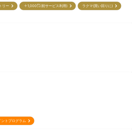
ントリー
＋1,000㌽(初サービス利用)
ラクマ(買い回りに)
イントプログラム