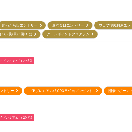
勝ったら倍エントリー
最強翌日エントリー
ウェブ検索利用エ
食パン袋(買い回りに)
グーンポイントプログラム
YPプレミアム(＋2%㌽)
sエントリー
LYPプレミアム(5,000円相当プレゼント)
開催中ボーナ
YPプレミアム(＋2%㌽)