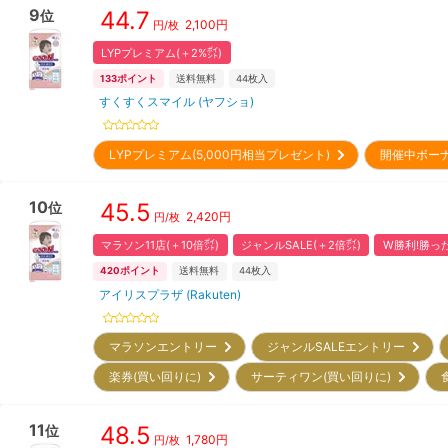
9
44.7
位
2,100
円
円/枚
LYPプレミアム(＋2%㌽)
133
ポイント
送料無料
44
枚入
すくすくスマイル (ヤフショ)
LYPプレミアム(5,000円相当プレゼント)
開催中ボー
10
45.5
位
2,420
円
円/枚
マラソン11店(＋10倍㌽)
ジャンルSALE(＋2倍㌽)
W勝利!勝った
420
ポイント
送料無料
44
枚入
アイリスプラザ (Rakuten)
マラソンエントリー
ジャンルSALEエントリー
楽券(買い回りに)
サーティワン(買い回りに)
11
48.5
位
1,780
円
円/枚