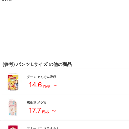
(参考)
パンツ
L
サイズ
の他の商品
グーン
ぐんぐん吸収
14.6
～
円/枚
恵生堂
メグミ
17.7
～
円/枚
マミーポコ
ドラえもん