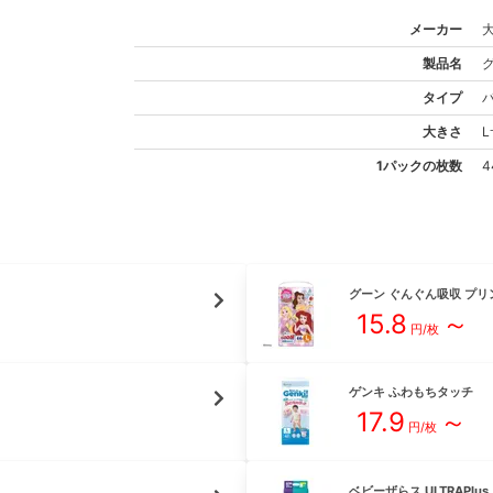
メーカー
製品名
タイプ
大きさ
L
1パックの枚数
4
グーン
ぐんぐん吸収 プリ
15.8
～
円/枚
ゲンキ
ふわもちタッチ
17.9
～
円/枚
ベビーザらス
ULTRAPlus