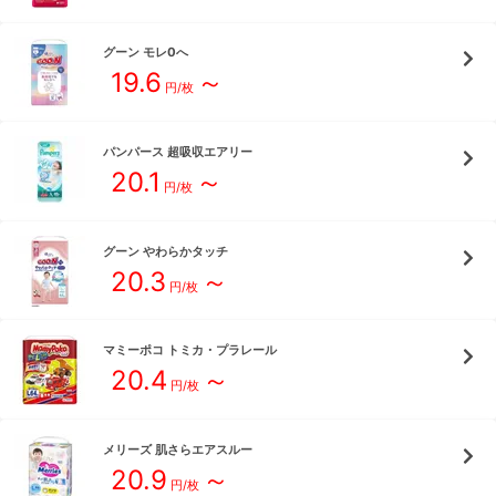
グーン
モレ0へ
19.6
～
円/枚
パンパース
超吸収エアリー
20.1
～
円/枚
グーン
やわらかタッチ
20.3
～
円/枚
マミーポコ
トミカ・プラレール
20.4
～
円/枚
メリーズ
肌さらエアスルー
20.9
～
円/枚