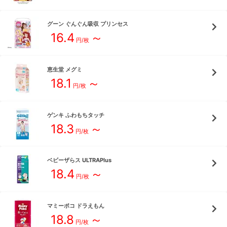
グーン
ぐんぐん吸収 プリンセス
16.4
～
円/枚
恵生堂
メグミ
18.1
～
円/枚
ゲンキ
ふわもちタッチ
18.3
～
円/枚
ベビーザらス
ULTRAPlus
18.4
～
円/枚
マミーポコ
ドラえもん
18.8
～
円/枚