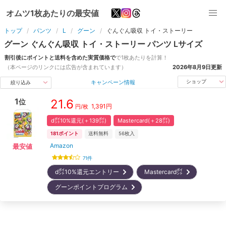
オムツ1枚あたりの最安値
トップ
パンツ
L
グーン
ぐんぐん吸収 トイ・ストーリー
グーン
ぐんぐん吸収 トイ・ストーリー
パンツ
L
サイズ
割引後にポイントと送料を含めた実質価格で
で1枚あたりを計算！
（本ページのリンクには広告が含まれています）
2026年8月9日
更新
キャンペーン情報
ショップ
絞り込み
1
21.6
位
1,391
円
円/枚
d㌽10%還元(＋139㌽)
Mastercard(＋28㌽)
181
ポイント
送料無料
56
枚入
Amazon
最安値
71
件
d㌽10%還元エントリー
Mastercard㌽
グーンポイントプログラム