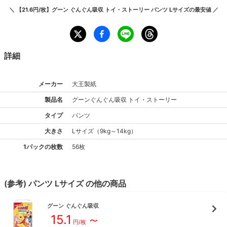
＼
【21.6円/枚】グーン ぐんぐん吸収 トイ・ストーリー パンツ Lサイズ
の最安値 ／
詳細
メーカー
大王製紙
製品名
グーン
ぐんぐん吸収 トイ・ストーリー
タイプ
パンツ
大きさ
L
サイズ
（
9kg～14kg
）
1パックの枚数
56枚
(参考)
パンツ
L
サイズ
の他の商品
グーン
ぐんぐん吸収
15.1
～
円/枚