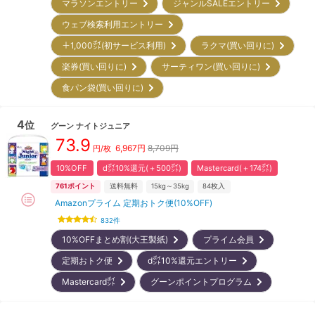
マラソンエントリー
ジャンルSALEエントリー
ウェブ検索利用エントリー
＋1,000㌽(初サービス利用)
ラクマ(買い回りに)
楽券(買い回りに)
サーティワン(買い回りに)
食パン袋(買い回りに)
4
位
グーン
ナイトジュニア
73.9
6,967
円
8,709円
円/枚
10%OFF
d㌽10%還元(＋500㌽)
Mastercard(＋174㌽)
761
ポイント
送料無料
15kg～35kg
84
枚入
Amazonプライム 定期おトク便(10%OFF)
832
件
10%OFFまとめ割(大王製紙)
プライム会員
定期おトク便
d㌽10%還元エントリー
Mastercard㌽
グーンポイントプログラム