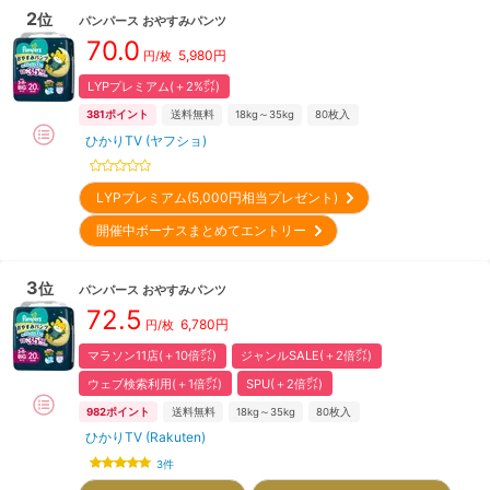
2
位
パンパース
おやすみパンツ
70.0
5,980
円
円/枚
LYPプレミアム(＋2%㌽)
381
ポイント
送料無料
18kg～35kg
80
枚入
ひかりTV (ヤフショ)
LYPプレミアム(5,000円相当プレゼント)
開催中ボーナスまとめてエントリー
3
位
パンパース
おやすみパンツ
72.5
6,780
円
円/枚
マラソン11店(＋10倍㌽)
ジャンルSALE(＋2倍㌽)
ウェブ検索利用(＋1倍㌽)
SPU(＋2倍㌽)
982
ポイント
送料無料
18kg～35kg
80
枚入
ひかりTV (Rakuten)
3
件