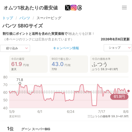
オムツ1枚あたりの最安値
トップ
パンツ
スーパービッグ
パンツ
SBIG
サイズ
割引後にポイントと送料を含めた実質価格で
1枚あたりを計算！
（本ページのリンクには広告が含まれています）
2026年8月6日
更新
キャンペーン情報
ショップ
絞り込み
今日の最安
90日で最も安い
今日の価格水準
61.9
43.0
ふつう
円/枚
円/枚
楽天
7/10
ふつう 59.3〜61.9円
80
71.8
70
60
61.9
円
50
40
5/9
6/1
6/24
7/17
8/6
直近
90
日
ふつうの価格帯
59.3〜61.9円
1
位
グーン
スーパーBIG