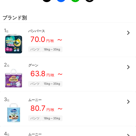
ブランド別
1
パンパース
位
70.0
～
円/枚
パンツ
18kg～35kg
2
グーン
位
63.8
～
円/枚
パンツ
15kg～35kg
3
ムーニー
位
80.7
～
円/枚
パンツ
18kg～35kg
4
ムーニー
位