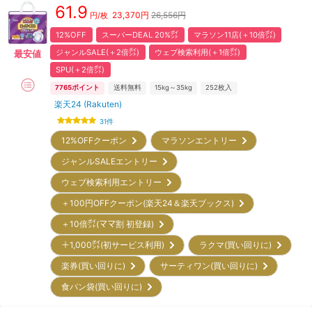
61.9
23,370
円
26,556円
円/枚
12%OFF
スーパーDEAL 20%㌽
マラソン11店(＋10倍㌽)
ジャンルSALE(＋2倍㌽)
ウェブ検索利用(＋1倍㌽)
最安値
SPU(＋2倍㌽)
7765
ポイント
送料無料
15kg～35kg
252
枚入
楽天24 (Rakuten)
31
件
12%OFFクーポン
マラソンエントリー
ジャンルSALEエントリー
ウェブ検索利用エントリー
＋100円OFFクーポン(楽天24＆楽天ブックス)
＋10倍㌽(ママ割 初登録)
＋1,000㌽(初サービス利用)
ラクマ(買い回りに)
楽券(買い回りに)
サーティワン(買い回りに)
食パン袋(買い回りに)