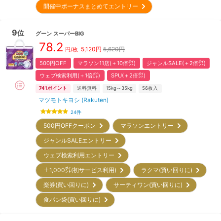
開催中ボーナスまとめてエントリー
9
位
グーン
スーパーBIG
78.2
5,120
円
5,620円
円/枚
500円OFF
マラソン11店(＋10倍㌽)
ジャンルSALE(＋2倍㌽)
ウェブ検索利用(＋1倍㌽)
SPU(＋2倍㌽)
741
ポイント
送料無料
15kg～35kg
56
枚入
マツモトキヨシ (Rakuten)
24
件
500円OFFクーポン
マラソンエントリー
ジャンルSALEエントリー
ウェブ検索利用エントリー
＋1,000㌽(初サービス利用)
ラクマ(買い回りに)
楽券(買い回りに)
サーティワン(買い回りに)
食パン袋(買い回りに)