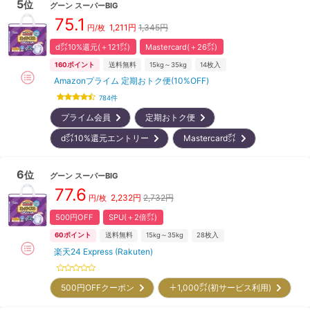
5
位
グーン
スーパーBIG
75.1
1,211
円
1,345円
円/枚
d㌽10%還元(＋121㌽)
Mastercard(＋26㌽)
160
ポイント
送料無料
15kg～35kg
14
枚入
Amazonプライム 定期おトク便(10%OFF)
784
件
プライム会員
定期おトク便
d㌽10%還元エントリー
Mastercard㌽
6
位
グーン
スーパーBIG
77.6
2,232
円
2,732円
円/枚
500円OFF
SPU(＋2倍㌽)
60
ポイント
送料無料
15kg～35kg
28
枚入
楽天24 Express (Rakuten)
500円OFFクーポン
＋1,000㌽(初サービス利用)