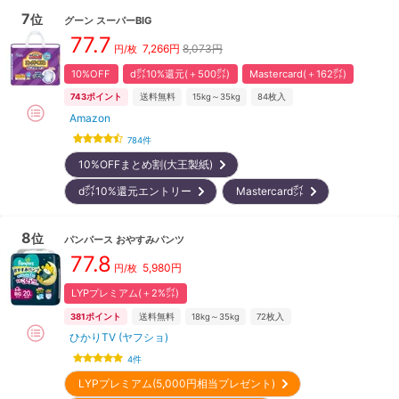
7
位
グーン
スーパーBIG
77.7
7,266
円
8,073円
円/枚
10%OFF
d㌽10%還元(＋500㌽)
Mastercard(＋162㌽)
743
ポイント
送料無料
15kg～35kg
84
枚入
Amazon
784
件
10%OFFまとめ割(大王製紙)
d㌽10%還元エントリー
Mastercard㌽
8
位
パンパース
おやすみパンツ
77.8
5,980
円
円/枚
LYPプレミアム(＋2%㌽)
381
ポイント
送料無料
18kg～35kg
72
枚入
ひかりTV (ヤフショ)
4
件
LYPプレミアム(5,000円相当プレゼント)