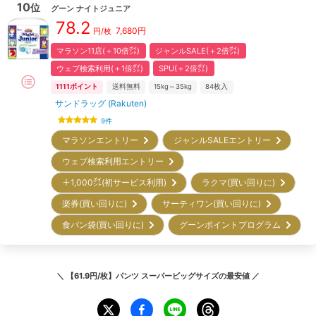
10
位
グーン
ナイトジュニア
78.2
7,680
円
円/枚
マラソン11店(＋10倍㌽)
ジャンルSALE(＋2倍㌽)
ウェブ検索利用(＋1倍㌽)
SPU(＋2倍㌽)
1111
ポイント
送料無料
15kg～35kg
84
枚入
サンドラッグ (Rakuten)
9
件
マラソンエントリー
ジャンルSALEエントリー
ウェブ検索利用エントリー
＋1,000㌽(初サービス利用)
ラクマ(買い回りに)
楽券(買い回りに)
サーティワン(買い回りに)
食パン袋(買い回りに)
グーンポイントプログラム
＼
【61.9円/枚】パンツ スーパービッグサイズ
の最安値 ／