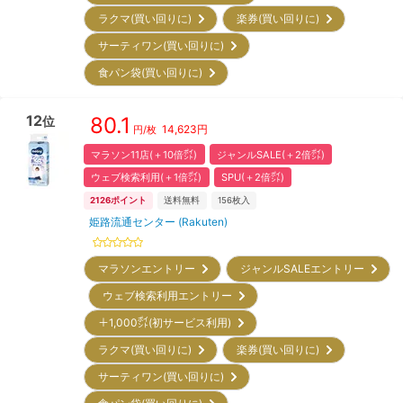
ラクマ(買い回りに)
楽券(買い回りに)
サーティワン(買い回りに)
食パン袋(買い回りに)
12
80.1
位
14,623
円
円/枚
マラソン11店(＋10倍㌽)
ジャンルSALE(＋2倍㌽)
ウェブ検索利用(＋1倍㌽)
SPU(＋2倍㌽)
2126
ポイント
送料無料
156
枚入
姫路流通センター (Rakuten)
マラソンエントリー
ジャンルSALEエントリー
ウェブ検索利用エントリー
＋1,000㌽(初サービス利用)
ラクマ(買い回りに)
楽券(買い回りに)
サーティワン(買い回りに)