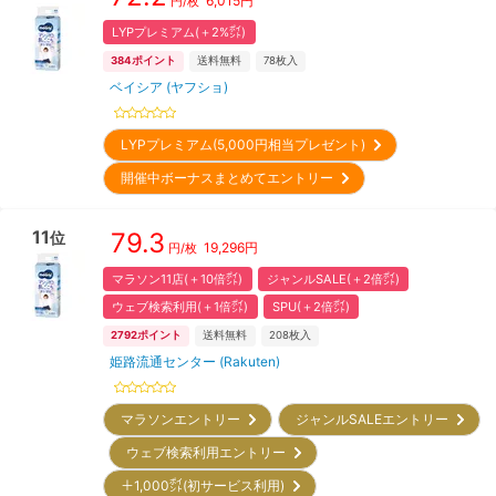
6,015
円
円/枚
LYPプレミアム(＋2%㌽)
384
ポイント
送料無料
78
枚入
ベイシア (ヤフショ)
LYPプレミアム(5,000円相当プレゼント)
開催中ボーナスまとめてエントリー
11
79.3
位
19,296
円
円/枚
マラソン11店(＋10倍㌽)
ジャンルSALE(＋2倍㌽)
ウェブ検索利用(＋1倍㌽)
SPU(＋2倍㌽)
2792
ポイント
送料無料
208
枚入
姫路流通センター (Rakuten)
マラソンエントリー
ジャンルSALEエントリー
ウェブ検索利用エントリー
＋1,000㌽(初サービス利用)