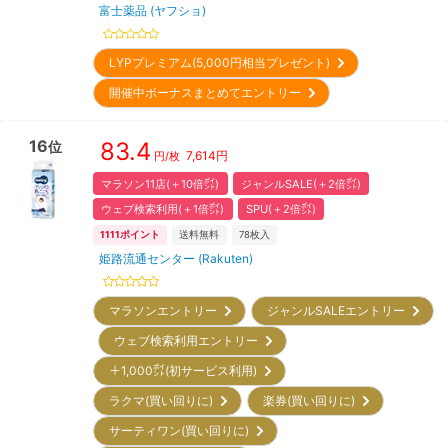
富士薬品 (ヤフショ)
LYPプレミアム(5,000円相当プレゼント)
開催中ボーナスまとめてエントリー
16
83.4
位
7,614
円
円/枚
マラソン11店(＋10倍㌽)
ジャンルSALE(＋2倍㌽)
ウェブ検索利用(＋1倍㌽)
SPU(＋2倍㌽)
1111
ポイント
送料無料
78
枚入
姫路流通センター (Rakuten)
マラソンエントリー
ジャンルSALEエントリー
ウェブ検索利用エントリー
＋1,000㌽(初サービス利用)
ラクマ(買い回りに)
楽券(買い回りに)
サーティワン(買い回りに)