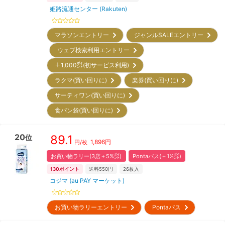
姫路流通センター (Rakuten)
マラソンエントリー
ジャンルSALEエントリー
ウェブ検索利用エントリー
＋1,000㌽(初サービス利用)
ラクマ(買い回りに)
楽券(買い回りに)
サーティワン(買い回りに)
食パン袋(買い回りに)
20
89.1
位
1,896
円
円/枚
お買い物ラリー(3店＋5%㌽)
Pontaパス(＋1%㌽)
130
ポイント
送料550円
26
枚入
コジマ (au PAY マーケット)
お買い物ラリーエントリー
Pontaパス