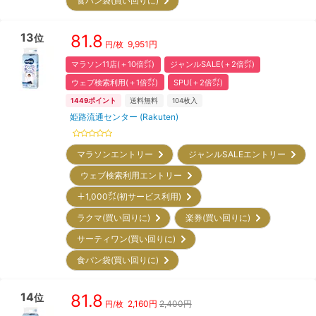
食パン袋(買い回りに)
13
81.8
位
9,951
円
円/枚
マラソン11店(＋10倍㌽)
ジャンルSALE(＋2倍㌽)
ウェブ検索利用(＋1倍㌽)
SPU(＋2倍㌽)
1449
ポイント
送料無料
104
枚入
姫路流通センター (Rakuten)
マラソンエントリー
ジャンルSALEエントリー
ウェブ検索利用エントリー
＋1,000㌽(初サービス利用)
ラクマ(買い回りに)
楽券(買い回りに)
サーティワン(買い回りに)
食パン袋(買い回りに)
14
81.8
位
2,160
円
2,400円
円/枚