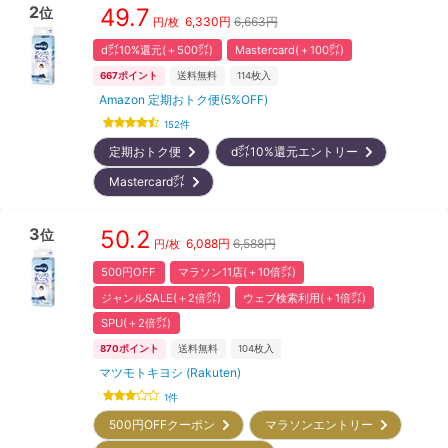
2
49.7
位
6,330
円
6,663円
円/枚
d㌽10%還元(＋500㌽)
Mastercard(＋100㌽)
667
ポイント
送料無料
114
枚入
Amazon 定期おトク便(5%OFF)
152
件
定期おトク便
d㌽10%還元エントリー
Mastercard㌽
3
50.2
位
6,088
円
6,588円
円/枚
500円OFF
マラソン11店(＋10倍㌽)
ジャンルSALE(＋2倍㌽)
ウェブ検索利用(＋1倍㌽)
SPU(＋2倍㌽)
870
ポイント
送料無料
104
枚入
マツモトキヨシ (Rakuten)
1
件
500円OFFクーポン
マラソンエントリー