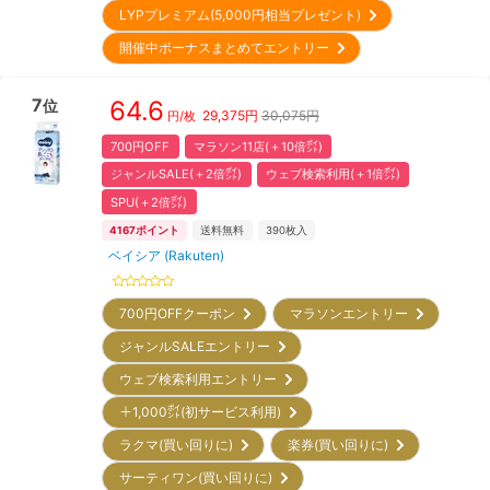
LYPプレミアム(5,000円相当プレゼント)
開催中ボーナスまとめてエントリー
7
64.6
位
29,375
円
30,075円
円/枚
700円OFF
マラソン11店(＋10倍㌽)
ジャンルSALE(＋2倍㌽)
ウェブ検索利用(＋1倍㌽)
SPU(＋2倍㌽)
4167
ポイント
送料無料
390
枚入
ベイシア (Rakuten)
700円OFFクーポン
マラソンエントリー
ジャンルSALEエントリー
ウェブ検索利用エントリー
＋1,000㌽(初サービス利用)
ラクマ(買い回りに)
楽券(買い回りに)
サーティワン(買い回りに)