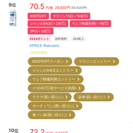
9
70.5
位
29,920
円
30,520円
円/枚
600円OFF
マラソン11店(＋10倍㌽)
ジャンルSALE(＋2倍㌽)
ウェブ検索利用(＋1倍㌽)
SPU(＋2倍㌽)
4243
ポイント
送料無料
364
枚入
XPRICE (Rakuten)
600円OFFクーポン
マラソンエントリー
ジャンルSALEエントリー
ウェブ検索利用エントリー
＋1,000㌽(初サービス利用)
ラクマ(買い回りに)
楽券(買い回りに)
サーティワン(買い回りに)
食パン袋(買い回りに)
10
72.2
位