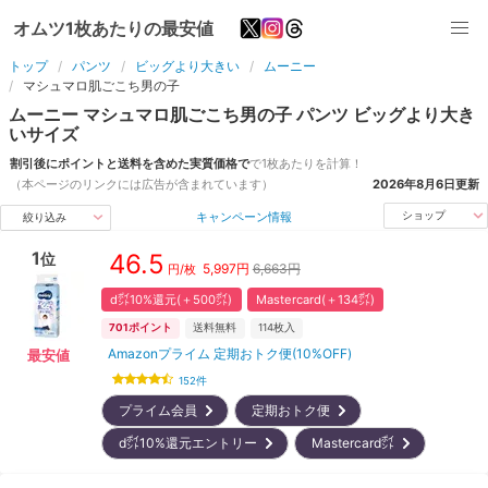
オムツ1枚あたりの最安値
トップ
パンツ
ビッグより大きい
ムーニー
マシュマロ肌ごこち男の子
ムーニー
マシュマロ肌ごこち男の子
パンツ
ビッグより大き
い
サイズ
割引後にポイントと送料を含めた実質価格で
で1枚あたりを計算！
（本ページのリンクには広告が含まれています）
2026年8月6日
更新
キャンペーン情報
ショップ
絞り込み
1
46.5
位
5,997
円
6,663円
円/枚
d㌽10%還元(＋500㌽)
Mastercard(＋134㌽)
701
ポイント
送料無料
114
枚入
Amazonプライム 定期おトク便(10%OFF)
最安値
152
件
プライム会員
定期おトク便
d㌽10%還元エントリー
Mastercard㌽