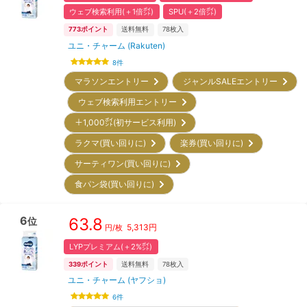
ウェブ検索利用(＋1倍㌽)
SPU(＋2倍㌽)
773
ポイント
送料無料
78
枚入
ユニ・チャーム (Rakuten)
8
件
マラソンエントリー
ジャンルSALEエントリー
ウェブ検索利用エントリー
＋1,000㌽(初サービス利用)
ラクマ(買い回りに)
楽券(買い回りに)
サーティワン(買い回りに)
食パン袋(買い回りに)
6
63.8
位
5,313
円
円/枚
LYPプレミアム(＋2%㌽)
339
ポイント
送料無料
78
枚入
ユニ・チャーム (ヤフショ)
6
件