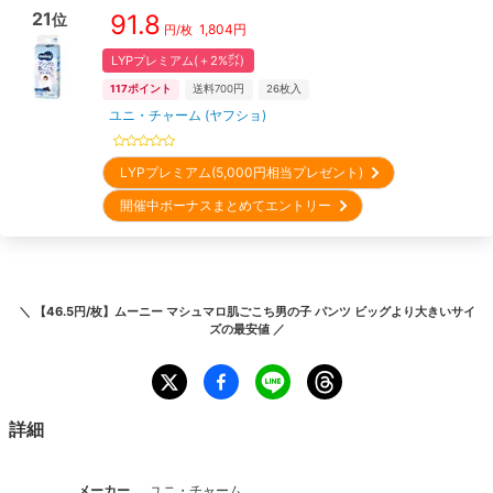
21
91.8
位
1,804
円
円/枚
LYPプレミアム(＋2%㌽)
117
ポイント
送料700円
26
枚入
ユニ・チャーム (ヤフショ)
LYPプレミアム(5,000円相当プレゼント)
開催中ボーナスまとめてエントリー
＼
【46.5円/枚】ムーニー マシュマロ肌ごこち男の子 パンツ ビッグより大きいサイ
ズ
の最安値 ／
詳細
メーカー
ユニ・チャーム