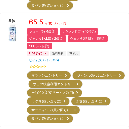
食パン袋(買い回りに)
8
65.5
位
6,237
円
円/枚
ショップ(＋4倍㌽)
マラソン11店(＋10倍㌽)
ジャンルSALE(＋2倍㌽)
ウェブ検索利用(＋1倍㌽)
SPU(＋2倍㌽)
1126
ポイント
送料無料
78
枚入
セイムス (Rakuten)
マラソンエントリー
ジャンルSALEエントリー
ウェブ検索利用エントリー
＋1,000㌽(初サービス利用)
ラクマ(買い回りに)
楽券(買い回りに)
サーティワン(買い回りに)
食パン袋(買い回りに)