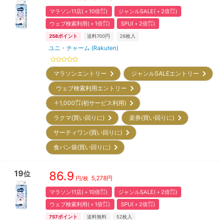
マラソン11店(＋10倍㌽)
ジャンルSALE(＋2倍㌽)
ウェブ検索利用(＋1倍㌽)
SPU(＋2倍㌽)
258
ポイント
送料700円
26
枚入
ユニ・チャーム (Rakuten)
マラソンエントリー
ジャンルSALEエントリー
ウェブ検索利用エントリー
＋1,000㌽(初サービス利用)
ラクマ(買い回りに)
楽券(買い回りに)
サーティワン(買い回りに)
食パン袋(買い回りに)
19
86.9
位
5,278
円
円/枚
マラソン11店(＋10倍㌽)
ジャンルSALE(＋2倍㌽)
ウェブ検索利用(＋1倍㌽)
SPU(＋2倍㌽)
757
ポイント
送料無料
52
枚入