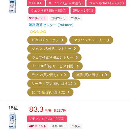
10%OFF
マラソン11店(＋10倍㌽)
ジャンルSALE(＋2倍㌽)
ウェブ検索利用(＋1倍㌽)
SPU(＋2倍㌽)
333
ポイント
送料299円
26
枚入
姫路流通センター (Rakuten)
10%OFFクーポン
マラソンエントリー
ジャンルSALEエントリー
ウェブ検索利用エントリー
＋1,000㌽(初サービス利用)
ラクマ(買い回りに)
楽券(買い回りに)
サーティワン(買い回りに)
食パン袋(買い回りに)
15
83.3
位
6,237
円
円/枚
LYPプレミアム(＋2%㌽)
401
ポイント
送料660円
78
枚入