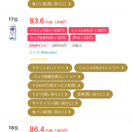
食パン袋(買い回りに)
17
83.6
位
1,896
円
円/枚
マラソン11店(＋10倍㌽)
ジャンルSALE(＋2倍㌽)
ウェブ検索利用(＋1倍㌽)
SPU(＋2倍㌽)
273
ポイント
送料550円
26
枚入
コジマ (Rakuten)
マラソンエントリー
ジャンルSALEエントリー
ウェブ検索利用エントリー
＋1,000㌽(初サービス利用)
ラクマ(買い回りに)
楽券(買い回りに)
サーティワン(買い回りに)
食パン袋(買い回りに)
18
86.4
位
1,804
円
円/枚