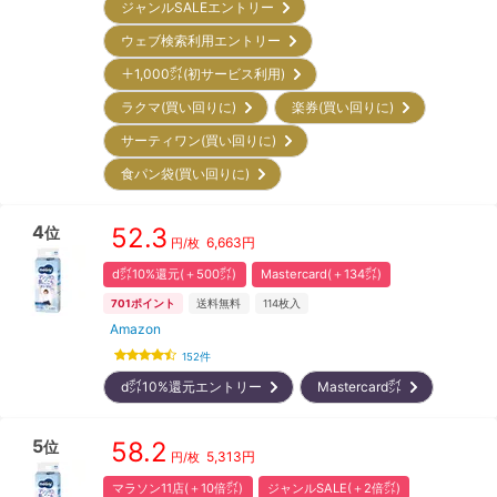
ジャンルSALEエントリー
ウェブ検索利用エントリー
＋1,000㌽(初サービス利用)
ラクマ(買い回りに)
楽券(買い回りに)
サーティワン(買い回りに)
食パン袋(買い回りに)
4
52.3
位
6,663
円
円/枚
d㌽10%還元(＋500㌽)
Mastercard(＋134㌽)
701
ポイント
送料無料
114
枚入
Amazon
152
件
d㌽10%還元エントリー
Mastercard㌽
5
58.2
位
5,313
円
円/枚
マラソン11店(＋10倍㌽)
ジャンルSALE(＋2倍㌽)