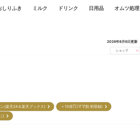
おしりふき
ミルク
ドリンク
日用品
オムツ処理
2026年8月6日
更新
ショップ
ポン(楽天24＆楽天ブックス)
＋10倍㌽(ママ割 初登録)
に)