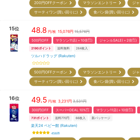
200円OFFクーポン
マラソンエントリー
ジャ
サーティワン(買い回りに)
食パン袋(買い回りに)
15
48.8
位
15,076
円
15,576円
円/枚
500円OFF
マラソン11店(＋10倍㌽)
ジャンルSALE(＋2倍㌽)
2190
ポイント
送料無料
264
枚入
ツルハドラッグ (Rakuten)
500円OFFクーポン
マラソンエントリー
ジャ
サーティワン(買い回りに)
食パン袋(買い回りに)
16
49.5
位
3,231
円
3,531円
円/枚
300円OFF
スーパーDEAL 10%㌽
マラソン11店(＋10倍㌽)
731
ポイント
送料770円
66
枚入
新パッケージ
楽天24 ベビー館 (Rakuten)
456
件