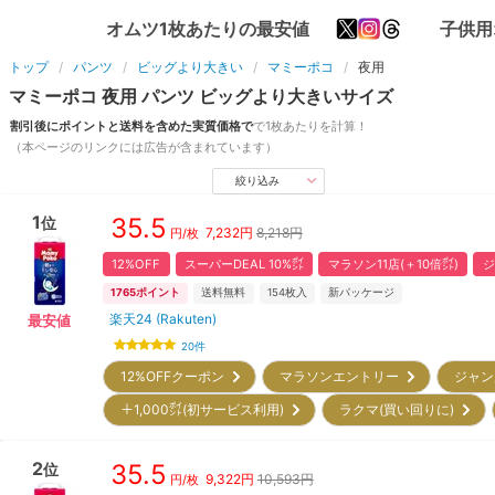
オムツ1枚あたりの最安値
子供用
トップ
パンツ
ビッグより大きい
マミーポコ
夜用
マミーポコ
夜用
パンツ
ビッグより大きい
サイズ
割引後にポイントと送料を含めた実質価格で
で1枚あたりを計算！
（本ページのリンクには広告が含まれています）
絞り込み
1
35.5
位
7,232
円
8,218円
円/枚
12%OFF
スーパーDEAL 10%㌽
マラソン11店(＋10倍㌽)
ジ
1765
ポイント
送料無料
154
枚入
新パッケージ
楽天24 (Rakuten)
最安値
20
件
12%OFFクーポン
マラソンエントリー
ジャン
＋1,000㌽(初サービス利用)
ラクマ(買い回りに)
2
35.5
位
9,322
円
10,593円
円/枚