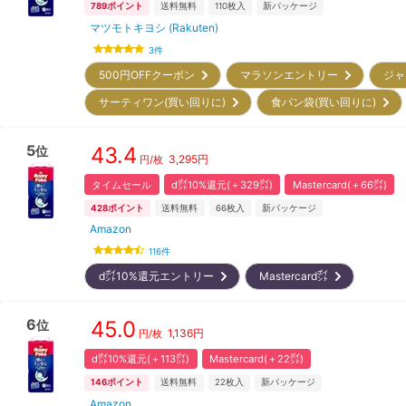
789
ポイント
送料無料
110
枚入
新パッケージ
マツモトキヨシ (Rakuten)
3
件
500円OFFクーポン
マラソンエントリー
ジャ
サーティワン(買い回りに)
食パン袋(買い回りに)
5
43.4
位
3,295
円
円/枚
タイムセール
d㌽10%還元(＋329㌽)
Mastercard(＋66㌽)
428
ポイント
送料無料
66
枚入
新パッケージ
Amazon
116
件
d㌽10%還元エントリー
Mastercard㌽
6
45.0
位
1,136
円
円/枚
d㌽10%還元(＋113㌽)
Mastercard(＋22㌽)
146
ポイント
送料無料
22
枚入
新パッケージ
Amazon