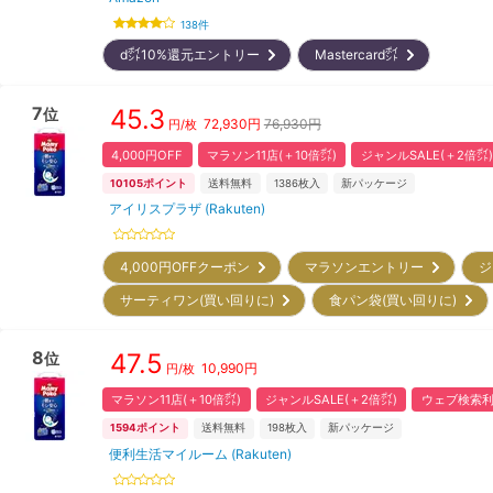
138
件
d㌽10%還元エントリー
Mastercard㌽
7
45.3
位
72,930
円
76,930円
円/枚
4,000円OFF
マラソン11店(＋10倍㌽)
ジャンルSALE(＋2倍㌽)
10105
ポイント
送料無料
1386
枚入
新パッケージ
アイリスプラザ (Rakuten)
4,000円OFFクーポン
マラソンエントリー
ジ
サーティワン(買い回りに)
食パン袋(買い回りに)
8
47.5
位
10,990
円
円/枚
マラソン11店(＋10倍㌽)
ジャンルSALE(＋2倍㌽)
ウェブ検索利
1594
ポイント
送料無料
198
枚入
新パッケージ
便利生活マイルーム (Rakuten)