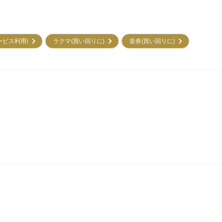
サービス利用)
ラクマ(買い回りに)
楽券(買い回りに)