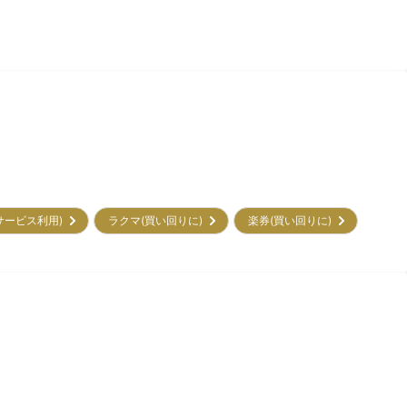
初サービス利用)
ラクマ(買い回りに)
楽券(買い回りに)