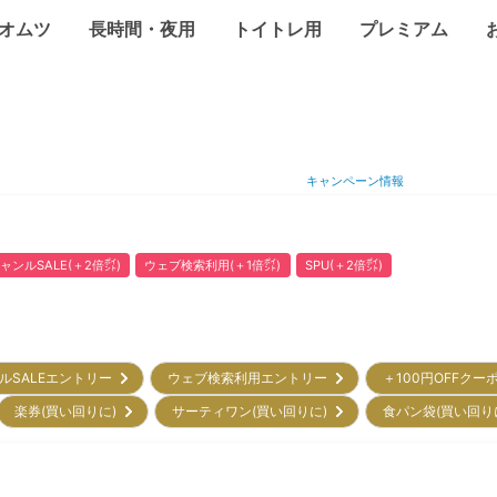
オムツ
長時間・夜用
トイトレ用
プレミアム
キャンペーン情報
ャンルSALE(＋2倍㌽)
ウェブ検索利用(＋1倍㌽)
SPU(＋2倍㌽)
ルSALEエントリー
ウェブ検索利用エントリー
＋100円OFFクー
楽券(買い回りに)
サーティワン(買い回りに)
食パン袋(買い回り