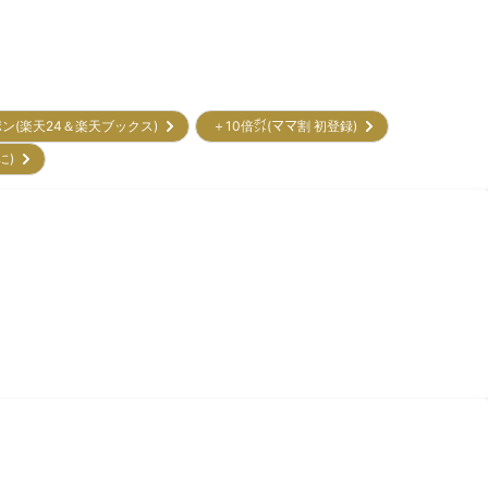
ポン(楽天24＆楽天ブックス)
＋10倍㌽(ママ割 初登録)
に)