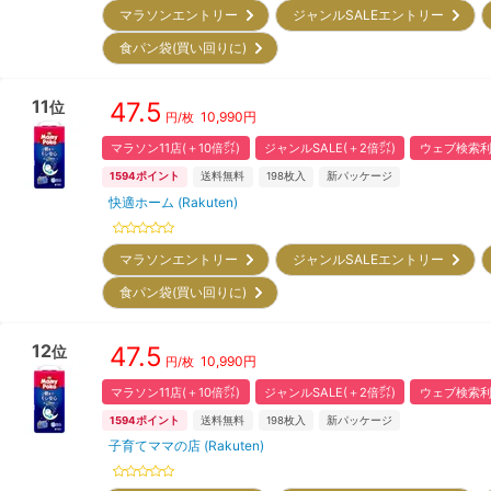
マラソンエントリー
ジャンルSALEエントリー
食パン袋(買い回りに)
11
47.5
位
10,990
円
円/枚
マラソン11店(＋10倍㌽)
ジャンルSALE(＋2倍㌽)
ウェブ検索利
1594
ポイント
送料無料
198
枚入
新パッケージ
快適ホーム (Rakuten)
マラソンエントリー
ジャンルSALEエントリー
食パン袋(買い回りに)
12
47.5
位
10,990
円
円/枚
マラソン11店(＋10倍㌽)
ジャンルSALE(＋2倍㌽)
ウェブ検索利
1594
ポイント
送料無料
198
枚入
新パッケージ
子育てママの店 (Rakuten)