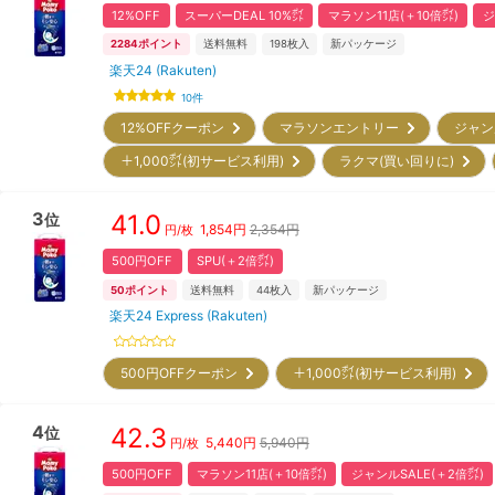
12%OFF
スーパーDEAL 10%㌽
マラソン11店(＋10倍㌽)
ジ
2284
ポイント
送料無料
198
枚入
新パッケージ
楽天24 (Rakuten)
10
件
12%OFFクーポン
マラソンエントリー
ジャン
＋1,000㌽(初サービス利用)
ラクマ(買い回りに)
3
41.0
位
1,854
円
2,354円
円/枚
500円OFF
SPU(＋2倍㌽)
50
ポイント
送料無料
44
枚入
新パッケージ
楽天24 Express (Rakuten)
500円OFFクーポン
＋1,000㌽(初サービス利用)
4
42.3
位
5,440
円
5,940円
円/枚
500円OFF
マラソン11店(＋10倍㌽)
ジャンルSALE(＋2倍㌽)