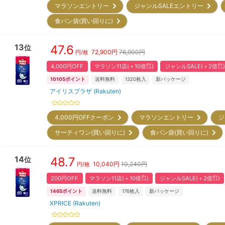
マラソンエントリー
ジャンルSALEエントリー
食パン袋(買い回りに)
13
47.6
位
72,900
円
76,900円
円/枚
4,000円OFF
マラソン11店(＋10倍㌽)
ジャンルSALE(＋2倍㌽)
10105
ポイント
送料無料
1320
枚入
新パッケージ
アイリスプラザ (Rakuten)
4,000円OFFクーポン
マラソンエントリー
ジ
サーティワン(買い回りに)
食パン袋(買い回りに)
14
48.7
位
10,040
円
10,240円
円/枚
200円OFF
マラソン11店(＋10倍㌽)
ジャンルSALE(＋2倍㌽)
1465
ポイント
送料無料
176
枚入
新パッケージ
XPRICE (Rakuten)