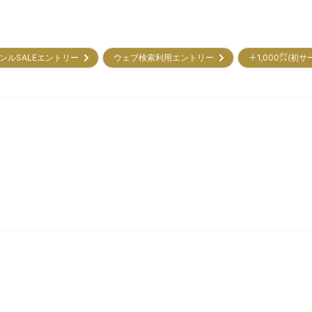
ンルSALEエントリー
ウェブ検索利用エントリー
＋1,000㌽(初