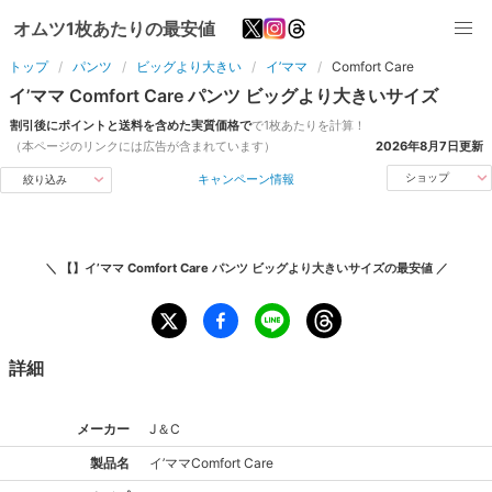
オムツ1枚あたりの最安値
トップ
パンツ
ビッグより大きい
イ’ママ
Comfort Care
イ’ママ
Comfort Care
パンツ
ビッグより大きい
サイズ
割引後にポイントと送料を含めた実質価格で
で1枚あたりを計算！
（本ページのリンクには広告が含まれています）
2026年8月7日
更新
キャンペーン情報
ショップ
絞り込み
＼
【】イ’ママ Comfort Care パンツ ビッグより大きいサイズ
の最安値 ／
詳細
メーカー
J＆C
製品名
イ’ママ
Comfort Care