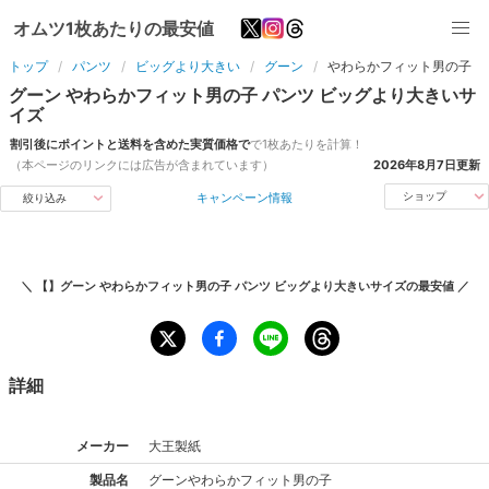
オムツ1枚あたりの最安値
トップ
パンツ
ビッグより大きい
グーン
やわらかフィット男の子
グーン
やわらかフィット男の子
パンツ
ビッグより大きい
サ
イズ
割引後にポイントと送料を含めた実質価格で
で1枚あたりを計算！
（本ページのリンクには広告が含まれています）
2026年8月7日
更新
キャンペーン情報
ショップ
絞り込み
＼
【】グーン やわらかフィット男の子 パンツ ビッグより大きいサイズ
の最安値 ／
詳細
メーカー
大王製紙
製品名
グーン
やわらかフィット男の子