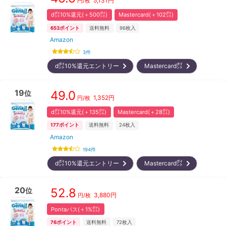
5,131
円
円/枚
d㌽10%還元(＋500㌽)
Mastercard(＋102㌽)
653
ポイント
送料無料
96
枚入
Amazon
3
件
d㌽10%還元エントリー
Mastercard㌽
19
49.0
位
1,352
円
円/枚
d㌽10%還元(＋135㌽)
Mastercard(＋28㌽)
177
ポイント
送料無料
24
枚入
Amazon
194
件
d㌽10%還元エントリー
Mastercard㌽
20
52.8
位
3,880
円
円/枚
Pontaパス(＋1%㌽)
76
ポイント
送料無料
72
枚入