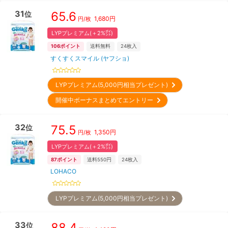
31
65.6
位
1,680
円
円/枚
LYPプレミアム(＋2%㌽)
106
ポイント
送料無料
24
枚入
すくすくスマイル (ヤフショ)
LYPプレミアム(5,000円相当プレゼント)
開催中ボーナスまとめてエントリー
32
75.5
位
1,350
円
円/枚
LYPプレミアム(＋2%㌽)
87
ポイント
送料550円
24
枚入
LOHACO
LYPプレミアム(5,000円相当プレゼント)
33
88.4
位