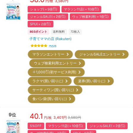
3,580
円
円/枚
ショップ(＋9倍㌽)
マラソン11店(＋10倍㌽)
ジャンルSALE(＋2倍㌽)
ウェブ検索利用(＋1倍㌽)
SPU(＋2倍㌽)
803
ポイント
送料無料
72
枚入
子育てママの店 (Rakuten)
755
件
マラソンエントリー
ジャンルSALEエントリー
ウェブ検索利用エントリー
＋1,000㌽(初サービス利用)
ラクマ(買い回りに)
楽券(買い回りに)
サーティワン(買い回りに)
食パン袋(買い回りに)
9
40.1
位
3,401
円
3,580円
円/枚
5%OFF
マラソン11店(＋10倍㌽)
ジャンルSALE(＋2倍㌽)