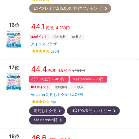
LYPプレミアム(5,000円相当プレゼント)
16
44.1
位
4,280
円
円/枚
42
ポイント
送料無料
96
枚入
アイリスプラザ
262
件
17
44.4
位
4,874
円
5,131円
円/枚
d㌽10%還元(＋487㌽)
Mastercard(＋76㌽)
614
ポイント
送料無料
96
枚入
Amazon 定期おトク便(5%OFF)
3
件
定期おトク便
d㌽10%還元エントリー
Mastercard㌽
18
46.6
位