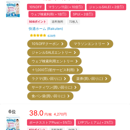
10%OFF
マラソン11店(＋10倍㌽)
ジャンルSALE(＋2倍㌽)
ウェブ検索利用(＋1倍㌽)
SPU(＋2倍㌽)
508
ポイント
送料無料
72
枚入
快適ホーム (Rakuten)
628
件
10%OFFクーポン
マラソンエントリー
ジャンルSALEエントリー
ウェブ検索利用エントリー
＋1,000㌽(初サービス利用)
ラクマ(買い回りに)
楽券(買い回りに)
サーティワン(買い回りに)
食パン袋(買い回りに)
6
38.0
位
4,270
円
円/枚
ボーナスストアPlus(＋5%㌽)
LYPプレミアム(＋2%㌽)
621
ポイント
送料無料
96
枚入