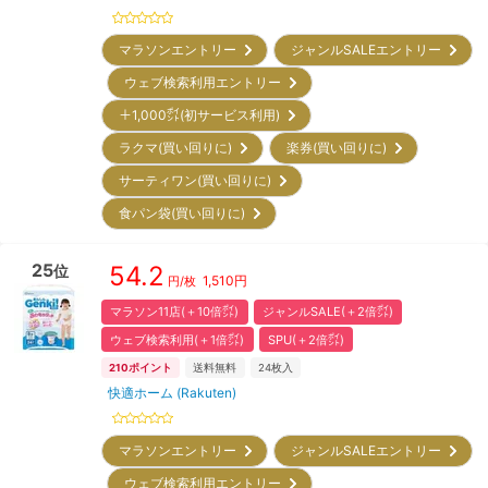
マラソンエントリー
ジャンルSALEエントリー
ウェブ検索利用エントリー
＋1,000㌽(初サービス利用)
ラクマ(買い回りに)
楽券(買い回りに)
サーティワン(買い回りに)
食パン袋(買い回りに)
25
54.2
位
1,510
円
円/枚
マラソン11店(＋10倍㌽)
ジャンルSALE(＋2倍㌽)
ウェブ検索利用(＋1倍㌽)
SPU(＋2倍㌽)
210
ポイント
送料無料
24
枚入
快適ホーム (Rakuten)
マラソンエントリー
ジャンルSALEエントリー
ウェブ検索利用エントリー