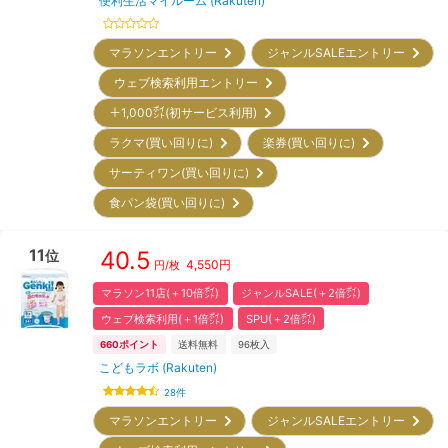
便利生活マイルーム (Rakuten)
マラソンエントリー
ジャンルSALEエントリー
ウェブ検索利用エントリー
＋1,000㌽(初サービス利用)
ラクマ(買い回りに)
楽券(買い回りに)
サーティワン(買い回りに)
食パン袋(買い回りに)
11
40.5
位
4,550
円
円/枚
マラソン11店(＋10倍㌽)
ジャンルSALE(＋2倍㌽)
ウェブ検索利用(＋1倍㌽)
SPU(＋2倍㌽)
660
ポイント
送料無料
96
枚入
こどもラボ (Rakuten)
28
件
マラソンエントリー
ジャンルSALEエントリー