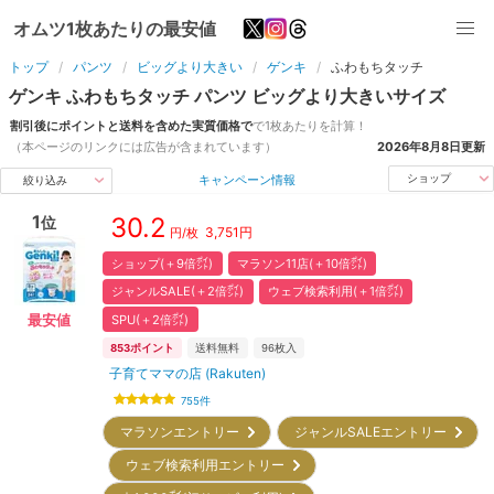
オムツ1枚あたりの最安値
トップ
パンツ
ビッグより大きい
ゲンキ
ふわもちタッチ
ゲンキ
ふわもちタッチ
パンツ
ビッグより大きい
サイズ
割引後にポイントと送料を含めた実質価格で
で1枚あたりを計算！
（本ページのリンクには広告が含まれています）
2026年8月8日
更新
キャンペーン情報
ショップ
絞り込み
1
30.2
位
3,751
円
円/枚
ショップ(＋9倍㌽)
マラソン11店(＋10倍㌽)
ジャンルSALE(＋2倍㌽)
ウェブ検索利用(＋1倍㌽)
SPU(＋2倍㌽)
最安値
853
ポイント
送料無料
96
枚入
子育てママの店 (Rakuten)
755
件
マラソンエントリー
ジャンルSALEエントリー
ウェブ検索利用エントリー