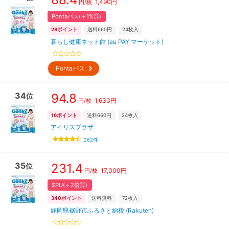
1,490
円
円/枚
Pontaパス(＋1%㌽)
28
ポイント
送料660円
24
枚入
暮らし健康ネット館 (au PAY マーケット)
Pontaパス
34
94.8
位
1,630
円
円/枚
16
ポイント
送料660円
24
枚入
アイリスプラザ
262
件
35
231.4
位
17,000
円
円/枚
SPU(＋2倍㌽)
340
ポイント
送料無料
72
枚入
静岡県裾野市ふるさと納税 (Rakuten)