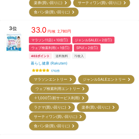
楽券(買い回りに)
サーティワン(買い回りに)
食パン袋(買い回りに)
3
33.0
位
2,780
円
円/枚
マラソン11店(＋10倍㌽)
ジャンルSALE(＋2倍㌽)
ウェブ検索利用(＋1倍㌽)
SPU(＋2倍㌽)
402
ポイント
送料無料
72
枚入
暮らし健康 (Rakuten)
1710
件
マラソンエントリー
ジャンルSALEエントリー
ウェブ検索利用エントリー
＋1,000㌽(初サービス利用)
ラクマ(買い回りに)
楽券(買い回りに)
サーティワン(買い回りに)
食パン袋(買い回りに)