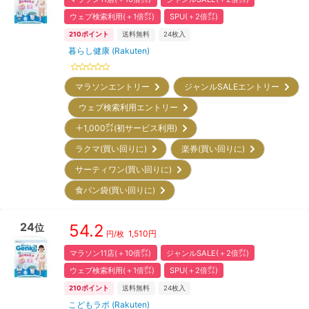
ウェブ検索利用(＋1倍㌽)
SPU(＋2倍㌽)
210
ポイント
送料無料
24
枚入
暮らし健康 (Rakuten)
マラソンエントリー
ジャンルSALEエントリー
ウェブ検索利用エントリー
＋1,000㌽(初サービス利用)
ラクマ(買い回りに)
楽券(買い回りに)
サーティワン(買い回りに)
食パン袋(買い回りに)
24
54.2
位
1,510
円
円/枚
マラソン11店(＋10倍㌽)
ジャンルSALE(＋2倍㌽)
ウェブ検索利用(＋1倍㌽)
SPU(＋2倍㌽)
210
ポイント
送料無料
24
枚入
こどもラボ (Rakuten)