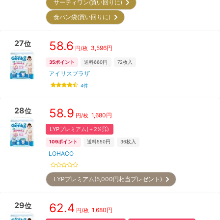
サーティワン(買い回りに)
食パン袋(買い回りに)
27
58.6
位
3,596
円
円/枚
35
ポイント
送料660円
72
枚入
アイリスプラザ
4
件
28
58.9
位
1,680
円
円/枚
LYPプレミアム(＋2%㌽)
109
ポイント
送料550円
36
枚入
LOHACO
LYPプレミアム(5,000円相当プレゼント)
29
62.4
位
1,680
円
円/枚