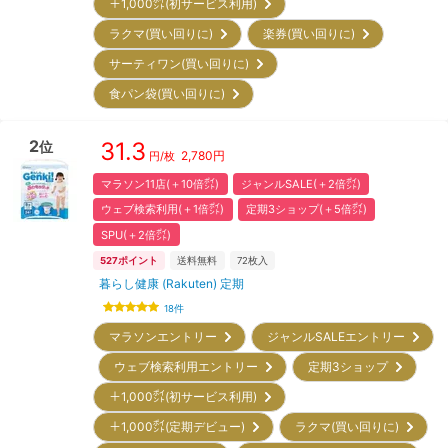
＋1,000㌽(初サービス利用)
ラクマ(買い回りに)
楽券(買い回りに)
サーティワン(買い回りに)
食パン袋(買い回りに)
2
31.3
位
2,780
円
円/枚
マラソン11店(＋10倍㌽)
ジャンルSALE(＋2倍㌽)
ウェブ検索利用(＋1倍㌽)
定期3ショップ(＋5倍㌽)
SPU(＋2倍㌽)
527
ポイント
送料無料
72
枚入
暮らし健康 (Rakuten) 定期
18
件
マラソンエントリー
ジャンルSALEエントリー
ウェブ検索利用エントリー
定期3ショップ
＋1,000㌽(初サービス利用)
＋1,000㌽(定期デビュー)
ラクマ(買い回りに)