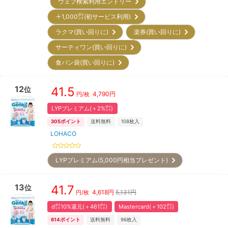
ウェブ検索利用エントリー
＋1,000㌽(初サービス利用)
ラクマ(買い回りに)
楽券(買い回りに)
サーティワン(買い回りに)
食パン袋(買い回りに)
12
41.5
位
4,790
円
円/枚
LYPプレミアム(＋2%㌽)
305
ポイント
送料無料
108
枚入
LOHACO
LYPプレミアム(5,000円相当プレゼント)
13
41.7
位
4,618
円
5,131円
円/枚
d㌽10%還元(＋461㌽)
Mastercard(＋102㌽)
614
ポイント
送料無料
96
枚入