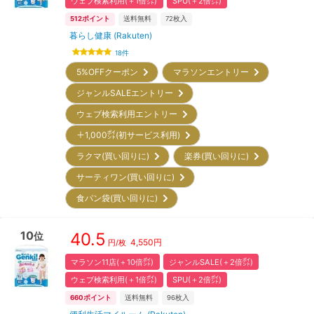
ウェブ検索利用(＋1倍㌽)
SPU(＋2倍㌽)
512
ポイント
送料無料
72
枚入
暮らし健康 (Rakuten)
18
件
5%OFFクーポン
マラソンエントリー
ジャンルSALEエントリー
ウェブ検索利用エントリー
＋1,000㌽(初サービス利用)
ラクマ(買い回りに)
楽券(買い回りに)
サーティワン(買い回りに)
食パン袋(買い回りに)
10
40.5
位
4,550
円
円/枚
マラソン11店(＋10倍㌽)
ジャンルSALE(＋2倍㌽)
ウェブ検索利用(＋1倍㌽)
SPU(＋2倍㌽)
660
ポイント
送料無料
96
枚入