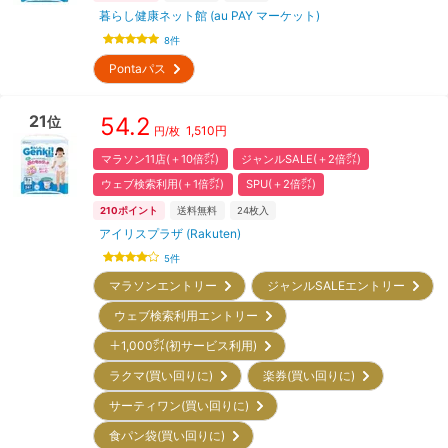
暮らし健康ネット館 (au PAY マーケット)
8
件
Pontaパス
21
54.2
位
1,510
円
円/枚
マラソン11店(＋10倍㌽)
ジャンルSALE(＋2倍㌽)
ウェブ検索利用(＋1倍㌽)
SPU(＋2倍㌽)
210
ポイント
送料無料
24
枚入
アイリスプラザ (Rakuten)
5
件
マラソンエントリー
ジャンルSALEエントリー
ウェブ検索利用エントリー
＋1,000㌽(初サービス利用)
ラクマ(買い回りに)
楽券(買い回りに)
サーティワン(買い回りに)
食パン袋(買い回りに)