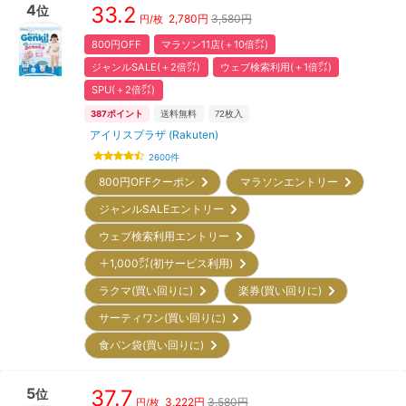
4
33.2
位
2,780
円
3,580円
円/枚
800円OFF
マラソン11店(＋10倍㌽)
ジャンルSALE(＋2倍㌽)
ウェブ検索利用(＋1倍㌽)
SPU(＋2倍㌽)
387
ポイント
送料無料
72
枚入
アイリスプラザ (Rakuten)
2600
件
800円OFFクーポン
マラソンエントリー
ジャンルSALEエントリー
ウェブ検索利用エントリー
＋1,000㌽(初サービス利用)
ラクマ(買い回りに)
楽券(買い回りに)
サーティワン(買い回りに)
食パン袋(買い回りに)
5
37.7
位
3,222
円
3,580円
円/枚