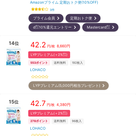
Amazonプライム 定期おトク便(10%OFF)
3
件
プライム会員
定期おトク便
d㌽10%還元エントリー
Mastercard㌽
14
42.2
位
8,660
円
円/枚
LYPプレミアム(＋2%㌽)
553
ポイント
送料無料
192
枚入
LOHACO
LYPプレミアム(5,000円相当プレゼント)
15
42.7
位
4,380
円
円/枚
LYPプレミアム(＋2%㌽)
278
ポイント
送料無料
96
枚入
LOHACO