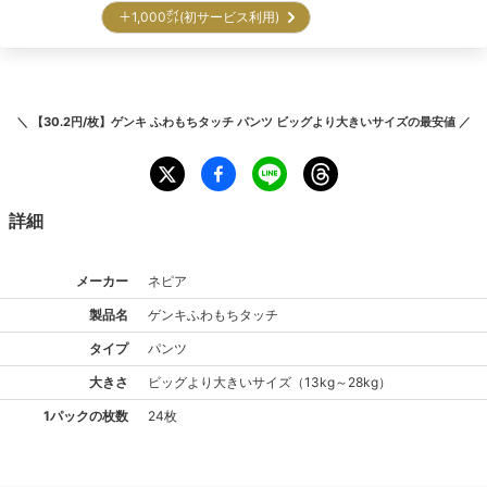
＋1,000㌽(初サービス利用)
＼
【30.2円/枚】ゲンキ ふわもちタッチ パンツ ビッグより大きいサイズ
の最安値 ／
詳細
メーカー
ネピア
製品名
ゲンキ
ふわもちタッチ
タイプ
パンツ
大きさ
ビッグより大きい
サイズ
（
13kg～28kg
）
1パックの枚数
24枚