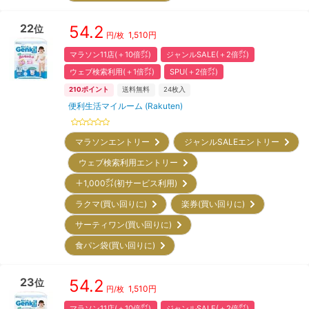
22
54.2
位
1,510
円
円/枚
マラソン11店(＋10倍㌽)
ジャンルSALE(＋2倍㌽)
ウェブ検索利用(＋1倍㌽)
SPU(＋2倍㌽)
210
ポイント
送料無料
24
枚入
便利生活マイルーム (Rakuten)
マラソンエントリー
ジャンルSALEエントリー
ウェブ検索利用エントリー
＋1,000㌽(初サービス利用)
ラクマ(買い回りに)
楽券(買い回りに)
サーティワン(買い回りに)
食パン袋(買い回りに)
23
54.2
位
1,510
円
円/枚
マラソン11店(＋10倍㌽)
ジャンルSALE(＋2倍㌽)