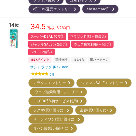
d㌽10%還元エントリー
Mastercard㌽
14
34.5
位
6,780
円
円/枚
スーパーDEAL 10%㌽
マラソン11店(＋10倍㌽)
ジャンルSALE(＋2倍㌽)
ウェブ検索利用(＋1倍㌽)
SPU(＋2倍㌽)
1537
ポイント
送料無料
152
枚入
旧パッケージ
サンドラッグ (Rakuten)
2
件
マラソンエントリー
ジャンルSALEエントリー
ウェブ検索利用エントリー
＋1,000㌽(初サービス利用)
ラクマ(買い回りに)
楽券(買い回りに)
サーティワン(買い回りに)
食パン袋(買い回りに)