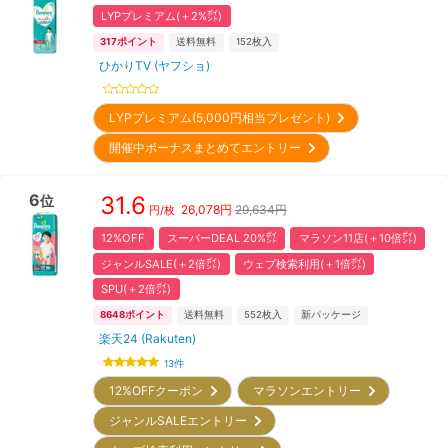
LYPプレミアム(＋2%㌽)
317
ポイント
送料無料
152
枚入
ひかりTV (ヤフショ)
LYPプレミアム(5,000円相当プレゼント)
開催中ボーナスまとめてエントリー
6
31.6
位
26,078
円
29,634円
円/枚
12%OFF
スーパーDEAL 20%㌽
マラソン11店(＋10倍㌽)
ジャンルSALE(＋2倍㌽)
ウェブ検索利用(＋1倍㌽)
SPU(＋2倍㌽)
8648
ポイント
送料無料
552
枚入
新パッケージ
楽天24 (Rakuten)
13
件
12%OFFクーポン
マラソンエントリー
ジャンルSALEエントリー