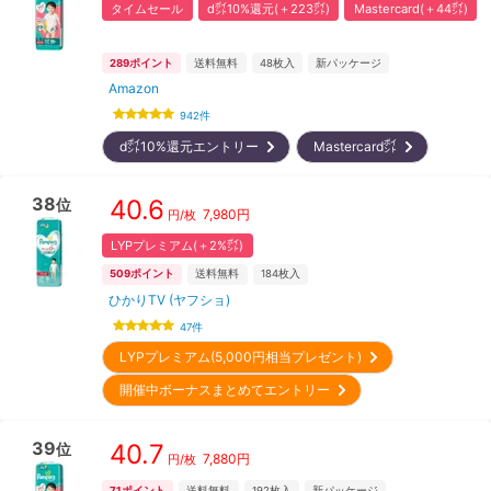
タイムセール
d㌽10%還元(＋223㌽)
Mastercard(＋44㌽)
289
ポイント
送料無料
48
枚入
新パッケージ
Amazon
942
件
d㌽10%還元エントリー
Mastercard㌽
38
40.6
位
7,980
円
円/枚
LYPプレミアム(＋2%㌽)
509
ポイント
送料無料
184
枚入
ひかりTV (ヤフショ)
47
件
LYPプレミアム(5,000円相当プレゼント)
開催中ボーナスまとめてエントリー
39
40.7
位
7,880
円
円/枚
71
ポイント
送料無料
192
枚入
新パッケージ