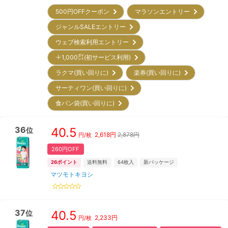
500円OFFクーポン
マラソンエントリー
ジャンルSALEエントリー
ウェブ検索利用エントリー
＋1,000㌽(初サービス利用)
ラクマ(買い回りに)
楽券(買い回りに)
サーティワン(買い回りに)
食パン袋(買い回りに)
36
40.5
位
2,618
円
2,878円
円/枚
260円OFF
26
ポイント
送料無料
64
枚入
新パッケージ
マツモトキヨシ
37
40.5
位
2,233
円
円/枚