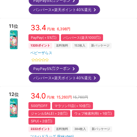
PayPay5%㌽クーポン
パンパース×楽天ポイント40%還元
11
33.4
位
6,398
円
円/枚
PayPay(＋5%㌽)
パンパース(楽天1000㌽)
1320
ポイント
送料無料
152
枚入
新パッケージ
ベビーザらス
PayPay5%㌽クーポン
パンパース×楽天ポイント40%還元
12
34.0
位
15,260
円
15,760円
円/枚
500円OFF
マラソン11店(＋10倍㌽)
ジャンルSALE(＋2倍㌽)
ウェブ検索利用(＋1倍㌽)
SPU(＋2倍㌽)
2222
ポイント
送料無料
384
枚入
新パッケージ
ツルハドラッグ (Rakuten)