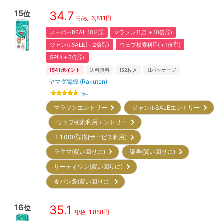
15
34.7
位
6,811
円
円/枚
スーパーDEAL 10%㌽
マラソン11店(＋10倍㌽)
ジャンルSALE(＋2倍㌽)
ウェブ検索利用(＋1倍㌽)
SPU(＋2倍㌽)
1541
ポイント
送料無料
152
枚入
旧パッケージ
ヤマダ電機 (Rakuten)
1
件
マラソンエントリー
ジャンルSALEエントリー
ウェブ検索利用エントリー
＋1,000㌽(初サービス利用)
ラクマ(買い回りに)
楽券(買い回りに)
サーティワン(買い回りに)
食パン袋(買い回りに)
16
35.1
位
1,858
円
円/枚