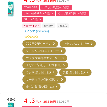
35,380
円
36,080円
円/枚
700円OFF
マラソン11店(＋10倍㌽)
ジャンルSALE(＋2倍㌽)
ウェブ検索利用(＋1倍㌽)
SPU(＋2倍㌽)
4997
ポイント
送料無料
736
枚入
ベイシア (Rakuten)
700円OFFクーポン
マラソンエントリー
ジャンルSALEエントリー
ウェブ検索利用エントリー
＋1,000㌽(初サービス利用)
ラクマ(買い回りに)
楽券(買い回りに)
サーティワン(買い回りに)
食パン袋(買い回りに)
43
41.3
位
35,380
円
36,080円
円/枚