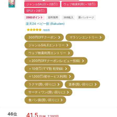
ジャンルSALE(＋2倍㌽)
ウェブ検索利用(＋1倍㌽)
SPU(＋2倍㌽)
2582
ポイント
送料無料
368
枚入
新パッケージ
楽天24 ベビー館 (Rakuten)
785
件
300円OFFクーポン
マラソンエントリー
ジャンルSALEエントリー
ウェブ検索利用エントリー
＋200円OFFクーポン(レビュー投稿)
＋10倍㌽(ママ割 初登録)
＋1,000㌽(初サービス利用)
ラクマ(買い回りに)
楽券(買い回りに)
サーティワン(買い回りに)
食パン袋(買い回りに)
46
41.5
位
7,392
円
円/枚