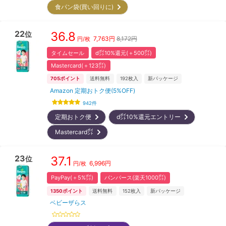
食パン袋(買い回りに)
22
36.8
位
7,763
円
8,172円
円/枚
タイムセール
d㌽10%還元(＋500㌽)
Mastercard(＋123㌽)
705
ポイント
送料無料
192
枚入
新パッケージ
Amazon 定期おトク便(5%OFF)
942
件
定期おトク便
d㌽10%還元エントリー
Mastercard㌽
23
37.1
位
6,996
円
円/枚
PayPay(＋5%㌽)
パンパース(楽天1000㌽)
1350
ポイント
送料無料
152
枚入
新パッケージ
ベビーザらス