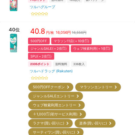
ツルハグループ
40
40.8
位
16,056
円
16,556円
円/枚
500円OFF
マラソン11店(＋10倍㌽)
ジャンルSALE(＋2倍㌽)
ウェブ検索利用(＋1倍㌽)
SPU(＋2倍㌽)
2335
ポイント
送料無料
336
枚入
ツルハドラッグ (Rakuten)
500円OFFクーポン
マラソンエントリー
ジャンルSALEエントリー
ウェブ検索利用エントリー
＋1,000㌽(初サービス利用)
ラクマ(買い回りに)
楽券(買い回りに)
サーティワン(買い回りに)