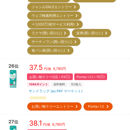
ジャンルSALEエントリー
ウェブ検索利用エントリー
＋1,000㌽(初サービス利用)
ラクマ(買い回りに)
楽券(買い回りに)
サーティワン(買い回りに)
食パン袋(買い回りに)
26
37.5
位
6,780
円
円/枚
お買い物ラリー(3店＋5%㌽)
Pontaパス(＋1%㌽)
1084
ポイント
送料無料
152
枚入
サンドラッグ (au PAY マーケット)
お買い物ラリーエントリー
Pontaパス
27
38.1
位
6,780
円
円/枚