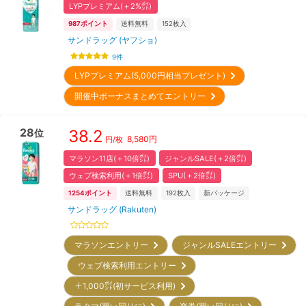
LYPプレミアム(＋2%㌽)
987
ポイント
送料無料
152
枚入
サンドラッグ (ヤフショ)
9
件
LYPプレミアム(5,000円相当プレゼント)
開催中ボーナスまとめてエントリー
28
38.2
位
8,580
円
円/枚
マラソン11店(＋10倍㌽)
ジャンルSALE(＋2倍㌽)
ウェブ検索利用(＋1倍㌽)
SPU(＋2倍㌽)
1254
ポイント
送料無料
192
枚入
新パッケージ
サンドラッグ (Rakuten)
マラソンエントリー
ジャンルSALEエントリー
ウェブ検索利用エントリー
＋1,000㌽(初サービス利用)