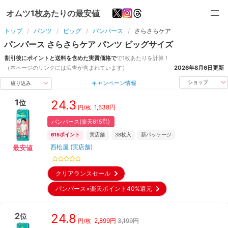
オムツ1枚あたりの最安値
トップ
パンツ
ビッグ
パンパース
さらさらケア
パンパース
さらさらケア
パンツ
ビッグ
サイズ
割引後にポイントと送料を含めた実質価格で
で1枚あたりを計算！
（本ページのリンクには広告が含まれています）
2026年8月6日
更新
キャンペーン情報
ショップ
絞り込み
1
24.3
位
1,538
円
円/枚
パンパース(楽天615㌽)
615
ポイント
実店舗
38
枚入
新パッケージ
西松屋 (実店舗)
最安値
クリアランスセール
パンパース×楽天ポイント40%還元
2
24.8
位
2,899
円
3,199円
円/枚