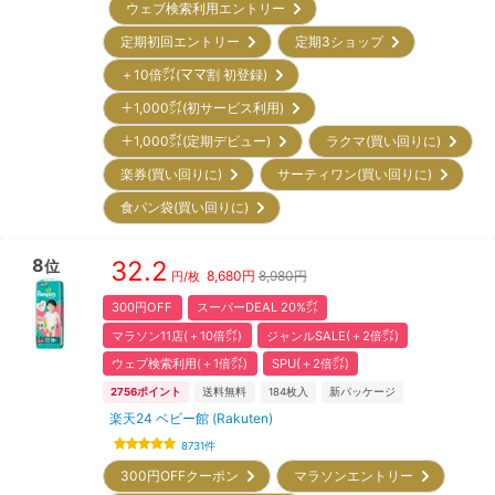
ウェブ検索利用エントリー
定期初回エントリー
定期3ショップ
＋10倍㌽(ママ割 初登録)
＋1,000㌽(初サービス利用)
＋1,000㌽(定期デビュー)
ラクマ(買い回りに)
楽券(買い回りに)
サーティワン(買い回りに)
食パン袋(買い回りに)
8
32.2
位
8,680
円
8,980円
円/枚
300円OFF
スーパーDEAL 20%㌽
マラソン11店(＋10倍㌽)
ジャンルSALE(＋2倍㌽)
ウェブ検索利用(＋1倍㌽)
SPU(＋2倍㌽)
2756
ポイント
送料無料
184
枚入
新パッケージ
楽天24 ベビー館 (Rakuten)
8731
件
300円OFFクーポン
マラソンエントリー