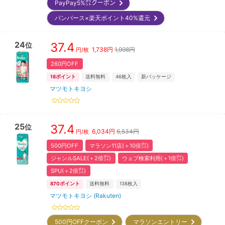
PayPay5%㌽クーポン
パンパース×楽天ポイント40%還元
24
37.4
位
1,738
円
1,998円
円/枚
260円OFF
18
ポイント
送料無料
46
枚入
新パッケージ
マツモトキヨシ
25
37.4
位
6,034
円
6,534円
円/枚
500円OFF
マラソン11店(＋10倍㌽)
ジャンルSALE(＋2倍㌽)
ウェブ検索利用(＋1倍㌽)
SPU(＋2倍㌽)
870
ポイント
送料無料
138
枚入
マツモトキヨシ (Rakuten)
500円OFFクーポン
マラソンエントリー