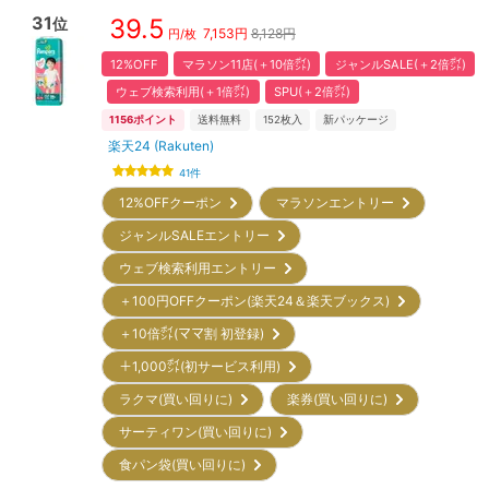
31
39.5
位
7,153
円
8,128円
円/枚
12%OFF
マラソン11店(＋10倍㌽)
ジャンルSALE(＋2倍㌽)
ウェブ検索利用(＋1倍㌽)
SPU(＋2倍㌽)
1156
ポイント
送料無料
152
枚入
新パッケージ
楽天24 (Rakuten)
41
件
12%OFFクーポン
マラソンエントリー
ジャンルSALEエントリー
ウェブ検索利用エントリー
＋100円OFFクーポン(楽天24＆楽天ブックス)
＋10倍㌽(ママ割 初登録)
＋1,000㌽(初サービス利用)
ラクマ(買い回りに)
楽券(買い回りに)
サーティワン(買い回りに)
食パン袋(買い回りに)