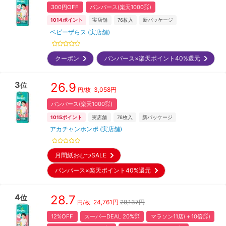
300円OFF
パンパース(楽天1000㌽)
1014
ポイント
実店舗
76
枚入
新パッケージ
ベビーザらス (実店舗)
クーポン
パンパース×楽天ポイント40%還元
3
26.9
位
3,058
円
円/枚
パンパース(楽天1000㌽)
1015
ポイント
実店舗
76
枚入
新パッケージ
アカチャンホンポ (実店舗)
月間紙おむつSALE
パンパース×楽天ポイント40%還元
4
28.7
位
24,761
円
28,137円
円/枚
12%OFF
スーパーDEAL 20%㌽
マラソン11店(＋10倍㌽)