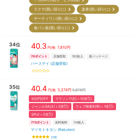
ラクマ(買い回りに)
楽券(買い回りに)
サーティワン(買い回りに)
食パン袋(買い回りに)
34
40.3
位
7,810
円
円/枚
70
ポイント
店舗受取
192
枚入
新パッケージ
バースデイ (店舗受取)
35
40.4
位
5,374
円
5,874円
円/枚
500円OFF
マラソン11店(＋10倍㌽)
ジャンルSALE(＋2倍㌽)
ウェブ検索利用(＋1倍㌽)
SPU(＋2倍㌽)
773
ポイント
送料無料
114
枚入
マツモトキヨシ (Rakuten)
21
件