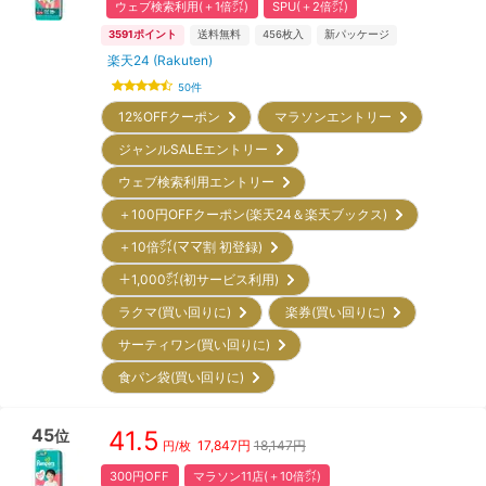
ウェブ検索利用(＋1倍㌽)
SPU(＋2倍㌽)
3591
ポイント
送料無料
456
枚入
新パッケージ
楽天24 (Rakuten)
50
件
12%OFFクーポン
マラソンエントリー
ジャンルSALEエントリー
ウェブ検索利用エントリー
＋100円OFFクーポン(楽天24＆楽天ブックス)
＋10倍㌽(ママ割 初登録)
＋1,000㌽(初サービス利用)
ラクマ(買い回りに)
楽券(買い回りに)
サーティワン(買い回りに)
食パン袋(買い回りに)
45
41.5
位
17,847
円
18,147円
円/枚
300円OFF
マラソン11店(＋10倍㌽)