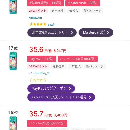
d㌽10%還元(＋185㌽)
Mastercard(＋38㌽)
242
ポイント
送料無料
46
枚入
新パッケージ
Amazon
942
件
d㌽10%還元エントリー
Mastercard㌽
17
35.6
位
8,247
円
円/枚
PayPay(＋5%㌽)
パンパース(楽天1000㌽)
1413
ポイント
送料無料
192
枚入
新パッケージ
ベビーザらス
PayPay5%㌽クーポン
パンパース×楽天ポイント40%還元
18
35.7
位
3,400
円
円/枚
パンパース(楽天1000㌽)