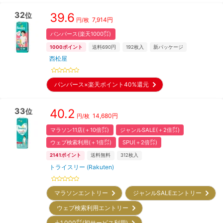
32
39.6
位
7,914
円
円/枚
パンパース(楽天1000㌽)
1000
ポイント
送料690円
192
枚入
新パッケージ
西松屋
パンパース×楽天ポイント40%還元
33
40.2
位
14,680
円
円/枚
マラソン11店(＋10倍㌽)
ジャンルSALE(＋2倍㌽)
ウェブ検索利用(＋1倍㌽)
SPU(＋2倍㌽)
2141
ポイント
送料無料
312
枚入
トライスリー (Rakuten)
マラソンエントリー
ジャンルSALEエントリー
ウェブ検索利用エントリー
＋1,000㌽(初サービス利用)