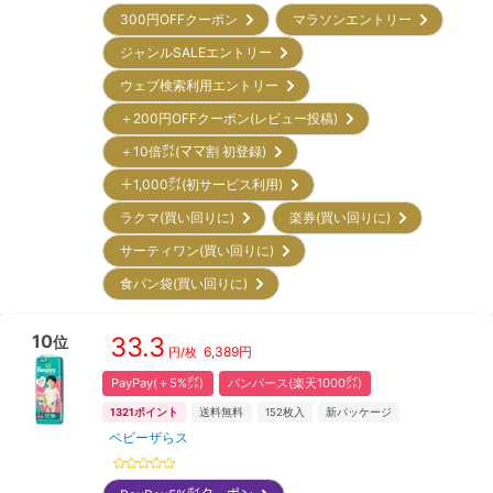
300円OFFクーポン
マラソンエントリー
ジャンルSALEエントリー
ウェブ検索利用エントリー
＋200円OFFクーポン(レビュー投稿)
＋10倍㌽(ママ割 初登録)
＋1,000㌽(初サービス利用)
ラクマ(買い回りに)
楽券(買い回りに)
サーティワン(買い回りに)
食パン袋(買い回りに)
10
33.3
位
6,389
円
円/枚
PayPay(＋5%㌽)
パンパース(楽天1000㌽)
1321
ポイント
送料無料
152
枚入
新パッケージ
ベビーザらス