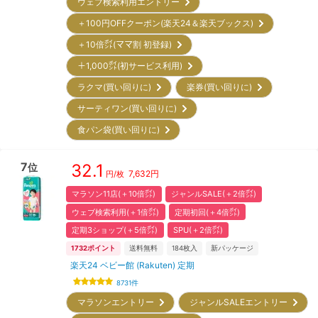
ウェブ検索利用エントリー
＋100円OFFクーポン(楽天24＆楽天ブックス)
＋10倍㌽(ママ割 初登録)
＋1,000㌽(初サービス利用)
ラクマ(買い回りに)
楽券(買い回りに)
サーティワン(買い回りに)
食パン袋(買い回りに)
7
32.1
位
7,632
円
円/枚
マラソン11店(＋10倍㌽)
ジャンルSALE(＋2倍㌽)
ウェブ検索利用(＋1倍㌽)
定期初回(＋4倍㌽)
定期3ショップ(＋5倍㌽)
SPU(＋2倍㌽)
1732
ポイント
送料無料
184
枚入
新パッケージ
楽天24 ベビー館 (Rakuten) 定期
8731
件
マラソンエントリー
ジャンルSALEエントリー