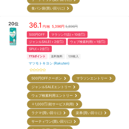
食パン袋(買い回りに)
20
36.1
位
5,396
円
5,896円
円/枚
500円OFF
マラソン11店(＋10倍㌽)
ジャンルSALE(＋2倍㌽)
ウェブ検索利用(＋1倍㌽)
SPU(＋2倍㌽)
773
ポイント
送料無料
128
枚入
マツモトキヨシ (Rakuten)
500円OFFクーポン
マラソンエントリー
ジャンルSALEエントリー
ウェブ検索利用エントリー
＋1,000㌽(初サービス利用)
ラクマ(買い回りに)
楽券(買い回りに)
サーティワン(買い回りに)