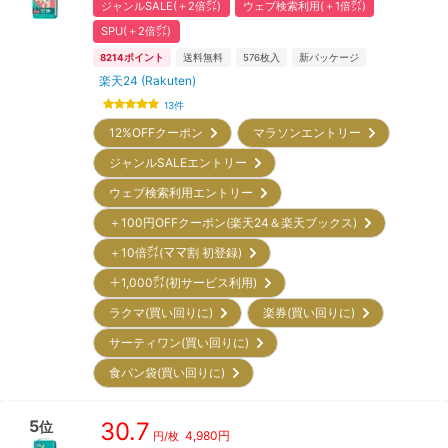
ジャンルSALE(＋2倍㌽)
ウェブ検索利用(＋1倍㌽)
SPU(＋2倍㌽)
8214
ポイント
送料無料
576
枚入
新パッケージ
楽天24 (Rakuten)
13
件
12%OFFクーポン
マラソンエントリー
ジャンルSALEエントリー
ウェブ検索利用エントリー
＋100円OFFクーポン(楽天24＆楽天ブックス)
＋10倍㌽(ママ割 初登録)
＋1,000㌽(初サービス利用)
ラクマ(買い回りに)
楽券(買い回りに)
サーティワン(買い回りに)
食パン袋(買い回りに)
5
30.7
位
4,980
円
円/枚