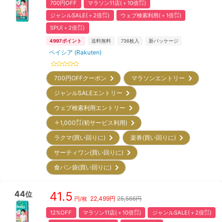
700円OFF
マラソン11店(＋10倍㌽)
ジャンルSALE(＋2倍㌽)
ウェブ検索利用(＋1倍㌽)
SPU(＋2倍㌽)
4997
ポイント
送料無料
736
枚入
新パッケージ
ベイシア (Rakuten)
700円OFFクーポン
マラソンエントリー
ジャンルSALEエントリー
ウェブ検索利用エントリー
＋1,000㌽(初サービス利用)
ラクマ(買い回りに)
楽券(買い回りに)
サーティワン(買い回りに)
食パン袋(買い回りに)
44
41.5
位
22,499
円
25,566円
円/枚
12%OFF
マラソン11店(＋10倍㌽)
ジャンルSALE(＋2倍㌽)