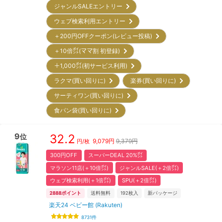
ジャンルSALEエントリー
ウェブ検索利用エントリー
＋200円OFFクーポン(レビュー投稿)
＋10倍㌽(ママ割 初登録)
＋1,000㌽(初サービス利用)
ラクマ(買い回りに)
楽券(買い回りに)
サーティワン(買い回りに)
食パン袋(買い回りに)
9
32.2
位
9,079
円
9,379円
円/枚
300円OFF
スーパーDEAL 20%㌽
マラソン11店(＋10倍㌽)
ジャンルSALE(＋2倍㌽)
ウェブ検索利用(＋1倍㌽)
SPU(＋2倍㌽)
2888
ポイント
送料無料
192
枚入
新パッケージ
楽天24 ベビー館 (Rakuten)
8731
件