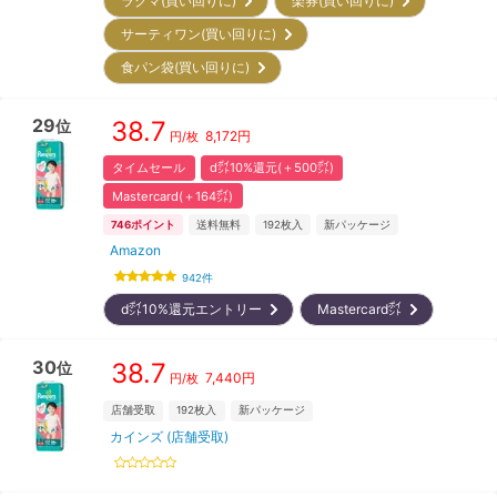
ラクマ(買い回りに)
楽券(買い回りに)
サーティワン(買い回りに)
食パン袋(買い回りに)
29
38.7
位
8,172
円
円/枚
タイムセール
d㌽10%還元(＋500㌽)
Mastercard(＋164㌽)
746
ポイント
送料無料
192
枚入
新パッケージ
Amazon
942
件
d㌽10%還元エントリー
Mastercard㌽
30
38.7
位
7,440
円
円/枚
店舗受取
192
枚入
新パッケージ
カインズ (店舗受取)