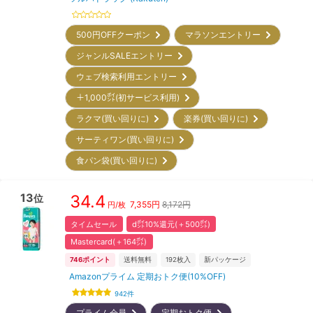
500円OFFクーポン
マラソンエントリー
ジャンルSALEエントリー
ウェブ検索利用エントリー
＋1,000㌽(初サービス利用)
ラクマ(買い回りに)
楽券(買い回りに)
サーティワン(買い回りに)
食パン袋(買い回りに)
13
34.4
位
7,355
円
8,172円
円/枚
タイムセール
d㌽10%還元(＋500㌽)
Mastercard(＋164㌽)
746
ポイント
送料無料
192
枚入
新パッケージ
Amazonプライム 定期おトク便(10%OFF)
942
件
プライム会員
定期おトク便