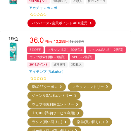
1017
ポイント
送料330円
76
枚入
新パッケージ
アカチャンホンポ
パンパース×楽天ポイント40%還元
19
36.0
位
13,259
円
13,956円
円/枚
5%OFF
マラソン11店(＋10倍㌽)
ジャンルSALE(＋2倍㌽)
ウェブ検索利用(＋1倍㌽)
SPU(＋2倍㌽)
2015
ポイント
送料無料
312
枚入
アイテンプ (Rakuten)
5%OFFクーポン
マラソンエントリー
ジャンルSALEエントリー
ウェブ検索利用エントリー
＋1,000㌽(初サービス利用)
ラクマ(買い回りに)
楽券(買い回りに)
サーティワン(買い回りに)