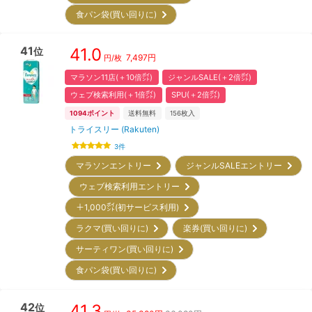
食パン袋(買い回りに)
41
41.0
位
7,497
円
円/枚
マラソン11店(＋10倍㌽)
ジャンルSALE(＋2倍㌽)
ウェブ検索利用(＋1倍㌽)
SPU(＋2倍㌽)
1094
ポイント
送料無料
156
枚入
トライスリー (Rakuten)
3
件
マラソンエントリー
ジャンルSALEエントリー
ウェブ検索利用エントリー
＋1,000㌽(初サービス利用)
ラクマ(買い回りに)
楽券(買い回りに)
サーティワン(買い回りに)
食パン袋(買い回りに)
42
41.3
位