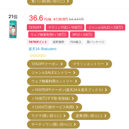
食パン袋(買い回りに)
21
36.6
位
47,909
円
54,441円
円/枚
12%OFF
マラソン11店(＋10倍㌽)
ジャンルSALE(＋2倍㌽)
ウェブ検索利用(＋1倍㌽)
SPU(＋2倍㌽)
7479
ポイント
送料無料
1104
枚入
新パッケージ
楽天24 (Rakuten)
12%OFFクーポン
マラソンエントリー
ジャンルSALEエントリー
ウェブ検索利用エントリー
＋100円OFFクーポン(楽天24＆楽天ブックス)
＋10倍㌽(ママ割 初登録)
＋1,000㌽(初サービス利用)
ラクマ(買い回りに)
楽券(買い回りに)
サーティワン(買い回りに)