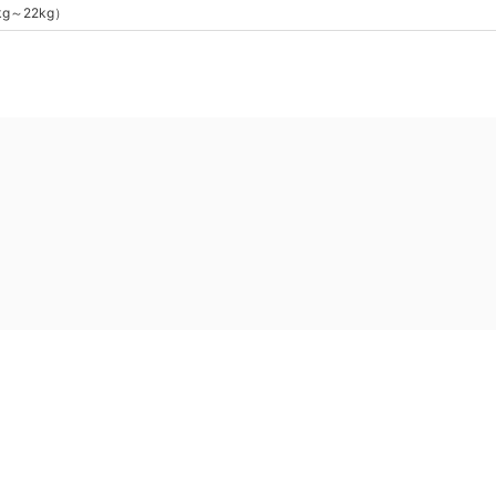
kg～22kg
）