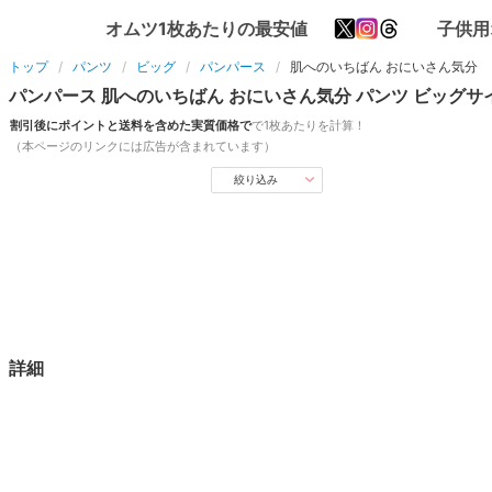
オムツ1枚あたりの最安値
子供用
トップ
パンツ
ビッグ
パンパース
肌へのいちばん おにいさん気分
パンパース
肌へのいちばん おにいさん気分
パンツ
ビッグ
サ
割引後にポイントと送料を含めた実質価格で
で1枚あたりを計算！
（本ページのリンクには広告が含まれています）
絞り込み
詳細