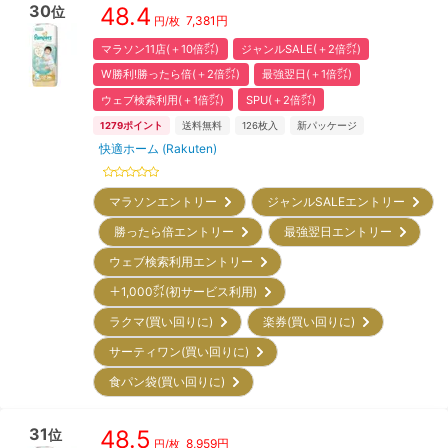
30
48.4
位
7,381
円
円/枚
マラソン11店(＋10倍㌽)
ジャンルSALE(＋2倍㌽)
W勝利!勝ったら倍(＋2倍㌽)
最強翌日(＋1倍㌽)
ウェブ検索利用(＋1倍㌽)
SPU(＋2倍㌽)
1279
ポイント
送料無料
126
枚入
新パッケージ
快適ホーム (Rakuten)
マラソンエントリー
ジャンルSALEエントリー
勝ったら倍エントリー
最強翌日エントリー
ウェブ検索利用エントリー
＋1,000㌽(初サービス利用)
ラクマ(買い回りに)
楽券(買い回りに)
サーティワン(買い回りに)
食パン袋(買い回りに)
31
48.5
位
8,959
円
円/枚