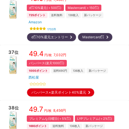
d㌽10%還元(＋500㌽)
Mastercard(＋150㌽)
725
ポイント
送料無料
138
枚入
新パッケージ
Amazon
1732
件
d㌽10%還元エントリー
Mastercard㌽
37
49.4
位
7,032
円
円/枚
パンパース(楽天1000㌽)
1000
ポイント
送料690円
136
枚入
新パッケージ
西松屋
パンパース×楽天ポイント40%還元
38
49.7
位
8,456
円
円/枚
プレミアムな日曜日(＋5%㌽)
LYPプレミアム(＋2%㌽)
1693
ポイント
送料無料
136
枚入
新パッケージ