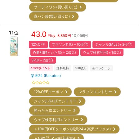
サーティワン(買い回りに)
食パン袋(買い回りに)
11
43.0
位
8,850
円
10,056円
円/枚
12%OFF
マラソン11店(＋10倍㌽)
ジャンルSALE(＋2倍㌽)
W勝利!勝ったら倍(＋2倍㌽)
ウェブ検索利用(＋1倍㌽)
SPU(＋2倍㌽)
1622
ポイント
送料無料
168
枚入
新パッケージ
楽天24 (Rakuten)
12%OFFクーポン
マラソンエントリー
ジャンルSALEエントリー
勝ったら倍エントリー
ウェブ検索利用エントリー
＋100円OFFクーポン(楽天24＆楽天ブックス)
＋10倍㌽(ママ割 初登録)