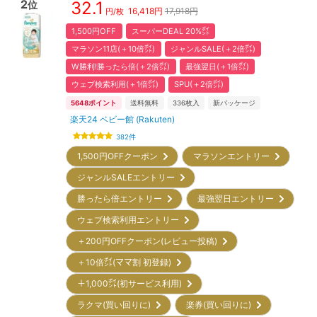
2
32.1
位
16,418
円
17,918円
円/枚
1,500円OFF
スーパーDEAL 20%㌽
マラソン11店(＋10倍㌽)
ジャンルSALE(＋2倍㌽)
W勝利!勝ったら倍(＋2倍㌽)
最強翌日(＋1倍㌽)
ウェブ検索利用(＋1倍㌽)
SPU(＋2倍㌽)
5648
ポイント
送料無料
336
枚入
新パッケージ
楽天24 ベビー館 (Rakuten)
382
件
1,500円OFFクーポン
マラソンエントリー
ジャンルSALEエントリー
勝ったら倍エントリー
最強翌日エントリー
ウェブ検索利用エントリー
＋200円OFFクーポン(レビュー投稿)
＋10倍㌽(ママ割 初登録)
＋1,000㌽(初サービス利用)
ラクマ(買い回りに)
楽券(買い回りに)