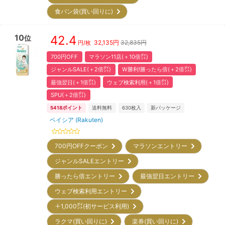
食パン袋(買い回りに)
10
42.4
位
32,135
円
32,835円
円/枚
700円OFF
マラソン11店(＋10倍㌽)
ジャンルSALE(＋2倍㌽)
W勝利!勝ったら倍(＋2倍㌽)
最強翌日(＋1倍㌽)
ウェブ検索利用(＋1倍㌽)
SPU(＋2倍㌽)
5418
ポイント
送料無料
630
枚入
新パッケージ
ベイシア (Rakuten)
700円OFFクーポン
マラソンエントリー
ジャンルSALEエントリー
勝ったら倍エントリー
最強翌日エントリー
ウェブ検索利用エントリー
＋1,000㌽(初サービス利用)
ラクマ(買い回りに)
楽券(買い回りに)