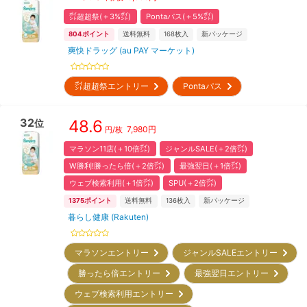
㌽超超祭(＋3%㌽)
Pontaパス(＋5%㌽)
804
ポイント
送料無料
168
枚入
新パッケージ
爽快ドラッグ (au PAY マーケット)
㌽超超祭エントリー
Pontaパス
32
48.6
位
7,980
円
円/枚
マラソン11店(＋10倍㌽)
ジャンルSALE(＋2倍㌽)
W勝利!勝ったら倍(＋2倍㌽)
最強翌日(＋1倍㌽)
ウェブ検索利用(＋1倍㌽)
SPU(＋2倍㌽)
1375
ポイント
送料無料
136
枚入
新パッケージ
暮らし健康 (Rakuten)
マラソンエントリー
ジャンルSALEエントリー
勝ったら倍エントリー
最強翌日エントリー
ウェブ検索利用エントリー