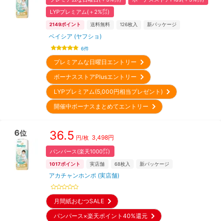
LYPプレミアム(＋2%㌽)
2149
ポイント
送料無料
126
枚入
新パッケージ
ベイシア (ヤフショ)
6
件
プレミアムな日曜日エントリー
ボーナスストアPlusエントリー
LYPプレミアム(5,000円相当プレゼント)
開催中ボーナスまとめてエントリー
6
36.5
位
3,498
円
円/枚
パンパース(楽天1000㌽)
1017
ポイント
実店舗
68
枚入
新パッケージ
アカチャンホンポ (実店舗)
月間紙おむつSALE
パンパース×楽天ポイント40%還元