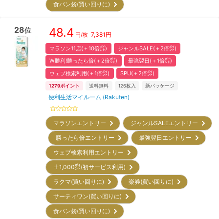
食パン袋(買い回りに)
28
48.4
位
7,381
円
円/枚
マラソン11店(＋10倍㌽)
ジャンルSALE(＋2倍㌽)
W勝利!勝ったら倍(＋2倍㌽)
最強翌日(＋1倍㌽)
ウェブ検索利用(＋1倍㌽)
SPU(＋2倍㌽)
1279
ポイント
送料無料
126
枚入
新パッケージ
便利生活マイルーム (Rakuten)
マラソンエントリー
ジャンルSALEエントリー
勝ったら倍エントリー
最強翌日エントリー
ウェブ検索利用エントリー
＋1,000㌽(初サービス利用)
ラクマ(買い回りに)
楽券(買い回りに)
サーティワン(買い回りに)
食パン袋(買い回りに)