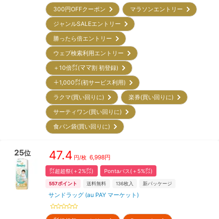
300円OFFクーポン
マラソンエントリー
ジャンルSALEエントリー
勝ったら倍エントリー
ウェブ検索利用エントリー
＋10倍㌽(ママ割 初登録)
＋1,000㌽(初サービス利用)
ラクマ(買い回りに)
楽券(買い回りに)
サーティワン(買い回りに)
食パン袋(買い回りに)
25
47.4
位
6,998
円
円/枚
㌽超超祭(＋2%㌽)
Pontaパス(＋5%㌽)
557
ポイント
送料無料
136
枚入
新パッケージ
サンドラッグ (au PAY マーケット)