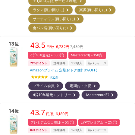
＋1,000㌽(初サービス利用)
ラクマ(買い回りに)
楽券(買い回りに)
サーティワン(買い回りに)
食パン袋(買い回りに)
13
43.5
位
6,732
円
7,480円
円/枚
d㌽10%還元(＋500㌽)
Mastercard(＋150㌽)
725
ポイント
送料無料
138
枚入
新パッケージ
Amazonプライム 定期おトク便(10%OFF)
1732
件
プライム会員
定期おトク便
d㌽10%還元エントリー
Mastercard㌽
14
43.7
位
6,180
円
円/枚
プレミアムな日曜日(＋5%㌽)
LYPプレミアム(＋2%㌽)
674
ポイント
送料無料
126
枚入
新パッケージ