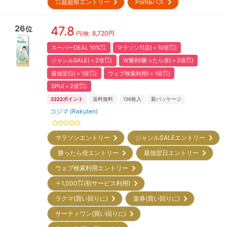
㌽超超祭エントリー
Pontaパス
26
47.8
位
8,720
円
円/枚
スーパーDEAL 10%㌽
マラソン11店(＋10倍㌽)
ジャンルSALE(＋2倍㌽)
W勝利!勝ったら倍(＋2倍㌽)
最強翌日(＋1倍㌽)
ウェブ検索利用(＋1倍㌽)
SPU(＋2倍㌽)
2222
ポイント
送料無料
136
枚入
新パッケージ
コジマ (Rakuten)
マラソンエントリー
ジャンルSALEエントリー
勝ったら倍エントリー
最強翌日エントリー
ウェブ検索利用エントリー
＋1,000㌽(初サービス利用)
ラクマ(買い回りに)
楽券(買い回りに)
サーティワン(買い回りに)