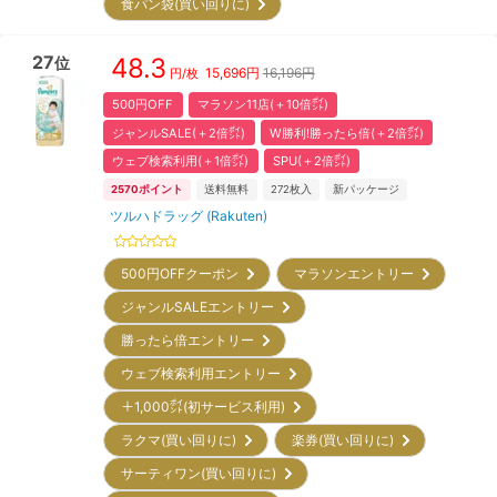
食パン袋(買い回りに)
27
48.3
位
15,696
円
16,196円
円/枚
500円OFF
マラソン11店(＋10倍㌽)
ジャンルSALE(＋2倍㌽)
W勝利!勝ったら倍(＋2倍㌽)
ウェブ検索利用(＋1倍㌽)
SPU(＋2倍㌽)
2570
ポイント
送料無料
272
枚入
新パッケージ
ツルハドラッグ (Rakuten)
500円OFFクーポン
マラソンエントリー
ジャンルSALEエントリー
勝ったら倍エントリー
ウェブ検索利用エントリー
＋1,000㌽(初サービス利用)
ラクマ(買い回りに)
楽券(買い回りに)
サーティワン(買い回りに)