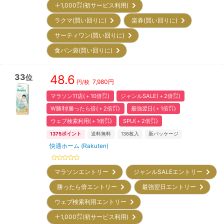
＋1,000㌽(初サービス利用)
ラクマ(買い回りに)
楽券(買い回りに)
サーティワン(買い回りに)
食パン袋(買い回りに)
33
48.6
位
7,980
円
円/枚
マラソン11店(＋10倍㌽)
ジャンルSALE(＋2倍㌽)
W勝利!勝ったら倍(＋2倍㌽)
最強翌日(＋1倍㌽)
ウェブ検索利用(＋1倍㌽)
SPU(＋2倍㌽)
1375
ポイント
送料無料
136
枚入
新パッケージ
快適ホーム (Rakuten)
マラソンエントリー
ジャンルSALEエントリー
勝ったら倍エントリー
最強翌日エントリー
ウェブ検索利用エントリー
＋1,000㌽(初サービス利用)