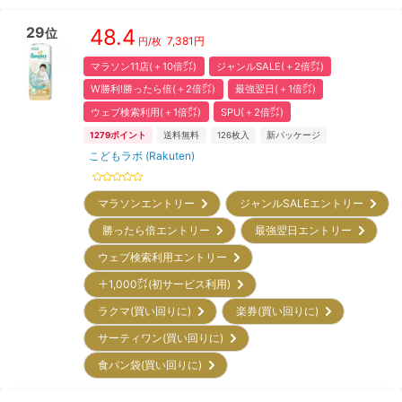
29
48.4
位
7,381
円
円/枚
マラソン11店(＋10倍㌽)
ジャンルSALE(＋2倍㌽)
W勝利!勝ったら倍(＋2倍㌽)
最強翌日(＋1倍㌽)
ウェブ検索利用(＋1倍㌽)
SPU(＋2倍㌽)
1279
ポイント
送料無料
126
枚入
新パッケージ
こどもラボ (Rakuten)
マラソンエントリー
ジャンルSALEエントリー
勝ったら倍エントリー
最強翌日エントリー
ウェブ検索利用エントリー
＋1,000㌽(初サービス利用)
ラクマ(買い回りに)
楽券(買い回りに)
サーティワン(買い回りに)
食パン袋(買い回りに)