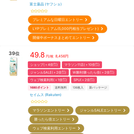
富士薬品 (ヤフショ)
プレミアムな日曜日エントリー
LYPプレミアム(5,000円相当プレゼント)
開催中ボーナスまとめてエントリー
39
49.8
位
8,456
円
円/枚
ショップ(＋4倍㌽)
マラソン11店(＋10倍㌽)
ジャンルSALE(＋2倍㌽)
W勝利!勝ったら倍(＋2倍㌽)
ウェブ検索利用(＋1倍㌽)
SPU(＋2倍㌽)
1680
ポイント
送料無料
136
枚入
新パッケージ
セイムス (Rakuten)
マラソンエントリー
ジャンルSALEエントリー
勝ったら倍エントリー
ウェブ検索利用エントリー