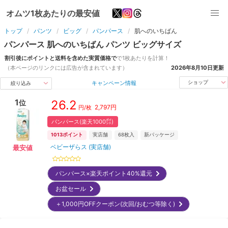
オムツ1枚あたりの最安値
トップ
パンツ
ビッグ
パンパース
肌へのいちばん
パンパース
肌へのいちばん
パンツ
ビッグ
サイズ
割引後にポイントと送料を含めた実質価格で
で1枚あたりを計算！
（本ページのリンクには広告が含まれています）
2026年8月10日
更新
キャンペーン情報
ショップ
絞り込み
1
26.2
位
2,797
円
円/枚
パンパース(楽天1000㌽)
1013
ポイント
実店舗
68
枚入
新パッケージ
ベビーザらス (実店舗)
最安値
パンパース×楽天ポイント40%還元
お盆セール
＋1,000円OFFクーポン(次回/おむつ等除く)