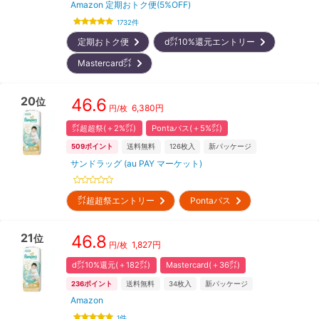
Amazon 定期おトク便(5%OFF)
1732
件
定期おトク便
d㌽10%還元エントリー
Mastercard㌽
20
46.6
位
6,380
円
円/枚
㌽超超祭(＋2%㌽)
Pontaパス(＋5%㌽)
509
ポイント
送料無料
126
枚入
新パッケージ
サンドラッグ (au PAY マーケット)
㌽超超祭エントリー
Pontaパス
21
46.8
位
1,827
円
円/枚
d㌽10%還元(＋182㌽)
Mastercard(＋36㌽)
236
ポイント
送料無料
34
枚入
新パッケージ
Amazon
1
件