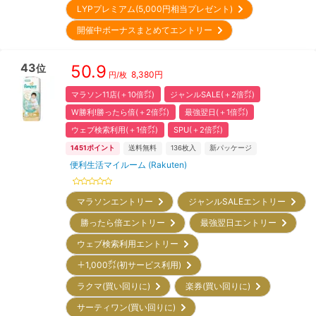
LYPプレミアム(5,000円相当プレゼント)
開催中ボーナスまとめてエントリー
43
50.9
位
8,380
円
円/枚
マラソン11店(＋10倍㌽)
ジャンルSALE(＋2倍㌽)
W勝利!勝ったら倍(＋2倍㌽)
最強翌日(＋1倍㌽)
ウェブ検索利用(＋1倍㌽)
SPU(＋2倍㌽)
1451
ポイント
送料無料
136
枚入
新パッケージ
便利生活マイルーム (Rakuten)
マラソンエントリー
ジャンルSALEエントリー
勝ったら倍エントリー
最強翌日エントリー
ウェブ検索利用エントリー
＋1,000㌽(初サービス利用)
ラクマ(買い回りに)
楽券(買い回りに)
サーティワン(買い回りに)