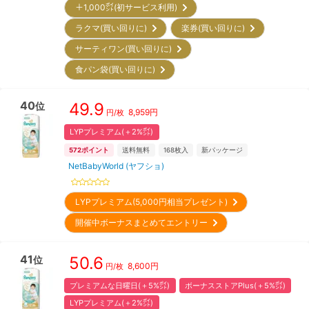
＋1,000㌽(初サービス利用)
ラクマ(買い回りに)
楽券(買い回りに)
サーティワン(買い回りに)
食パン袋(買い回りに)
40
49.9
位
8,959
円
円/枚
LYPプレミアム(＋2%㌽)
572
ポイント
送料無料
168
枚入
新パッケージ
NetBabyWorld (ヤフショ)
LYPプレミアム(5,000円相当プレゼント)
開催中ボーナスまとめてエントリー
41
50.6
位
8,600
円
円/枚
プレミアムな日曜日(＋5%㌽)
ボーナスストアPlus(＋5%㌽)
LYPプレミアム(＋2%㌽)