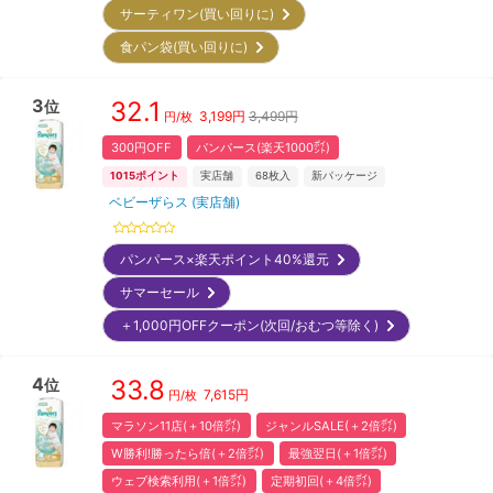
サーティワン(買い回りに)
食パン袋(買い回りに)
3
32.1
位
3,199
円
3,499円
円/枚
300円OFF
パンパース(楽天1000㌽)
1015
ポイント
実店舗
68
枚入
新パッケージ
ベビーザらス (実店舗)
パンパース×楽天ポイント40%還元
サマーセール
＋1,000円OFFクーポン(次回/おむつ等除く)
4
33.8
位
7,615
円
円/枚
マラソン11店(＋10倍㌽)
ジャンルSALE(＋2倍㌽)
W勝利!勝ったら倍(＋2倍㌽)
最強翌日(＋1倍㌽)
ウェブ検索利用(＋1倍㌽)
定期初回(＋4倍㌽)