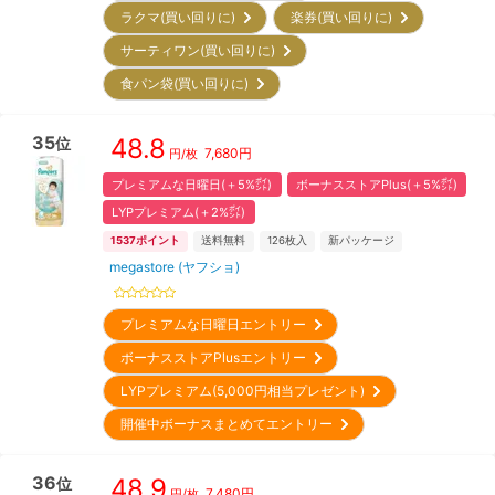
ラクマ(買い回りに)
楽券(買い回りに)
サーティワン(買い回りに)
食パン袋(買い回りに)
35
48.8
位
7,680
円
円/枚
プレミアムな日曜日(＋5%㌽)
ボーナスストアPlus(＋5%㌽)
LYPプレミアム(＋2%㌽)
1537
ポイント
送料無料
126
枚入
新パッケージ
megastore (ヤフショ)
プレミアムな日曜日エントリー
ボーナスストアPlusエントリー
LYPプレミアム(5,000円相当プレゼント)
開催中ボーナスまとめてエントリー
36
48.9
位
7,480
円
円/枚