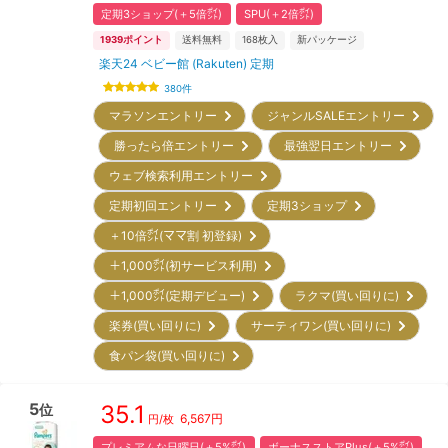
定期3ショップ(＋5倍㌽)
SPU(＋2倍㌽)
1939
ポイント
送料無料
168
枚入
新パッケージ
楽天24 ベビー館 (Rakuten) 定期
380
件
マラソンエントリー
ジャンルSALEエントリー
勝ったら倍エントリー
最強翌日エントリー
ウェブ検索利用エントリー
定期初回エントリー
定期3ショップ
＋10倍㌽(ママ割 初登録)
＋1,000㌽(初サービス利用)
＋1,000㌽(定期デビュー)
ラクマ(買い回りに)
楽券(買い回りに)
サーティワン(買い回りに)
食パン袋(買い回りに)
5
35.1
位
6,567
円
円/枚
プレミアムな日曜日(＋5%㌽)
ボーナスストアPlus(＋5%㌽)