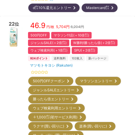
d㌽10%還元エントリー
Mastercard㌽
22
46.9
位
5,704
円
6,204円
円/枚
500円OFF
マラソン11店(＋10倍㌽)
ジャンルSALE(＋2倍㌽)
W勝利!勝ったら倍(＋2倍㌽)
ウェブ検索利用(＋1倍㌽)
SPU(＋2倍㌽)
924
ポイント
送料無料
102
枚入
新パッケージ
マツモトキヨシ (Rakuten)
500円OFFクーポン
マラソンエントリー
ジャンルSALEエントリー
勝ったら倍エントリー
ウェブ検索利用エントリー
＋1,000㌽(初サービス利用)
ラクマ(買い回りに)
楽券(買い回りに)