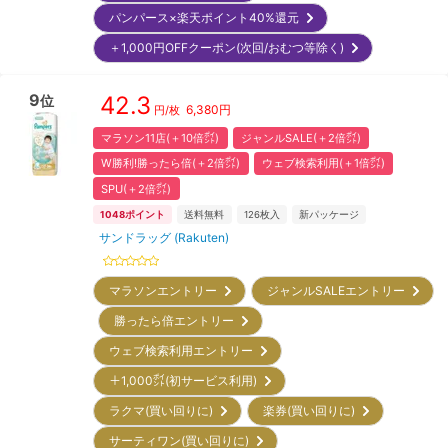
パンパース×楽天ポイント40%還元
＋1,000円OFFクーポン(次回/おむつ等除く)
9
42.3
位
6,380
円
円/枚
マラソン11店(＋10倍㌽)
ジャンルSALE(＋2倍㌽)
W勝利!勝ったら倍(＋2倍㌽)
ウェブ検索利用(＋1倍㌽)
SPU(＋2倍㌽)
1048
ポイント
送料無料
126
枚入
新パッケージ
サンドラッグ (Rakuten)
マラソンエントリー
ジャンルSALEエントリー
勝ったら倍エントリー
ウェブ検索利用エントリー
＋1,000㌽(初サービス利用)
ラクマ(買い回りに)
楽券(買い回りに)
サーティワン(買い回りに)