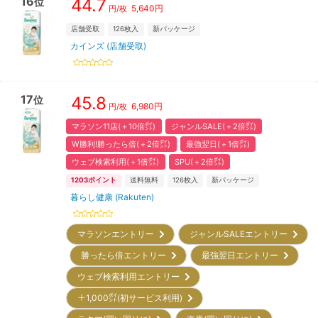
16
44.7
位
5,640
円
円/枚
店舗受取
126
枚入
新パッケージ
カインズ (店舗受取)
17
45.8
位
6,980
円
円/枚
マラソン11店(＋10倍㌽)
ジャンルSALE(＋2倍㌽)
W勝利!勝ったら倍(＋2倍㌽)
最強翌日(＋1倍㌽)
ウェブ検索利用(＋1倍㌽)
SPU(＋2倍㌽)
1203
ポイント
送料無料
126
枚入
新パッケージ
暮らし健康 (Rakuten)
マラソンエントリー
ジャンルSALEエントリー
勝ったら倍エントリー
最強翌日エントリー
ウェブ検索利用エントリー
＋1,000㌽(初サービス利用)