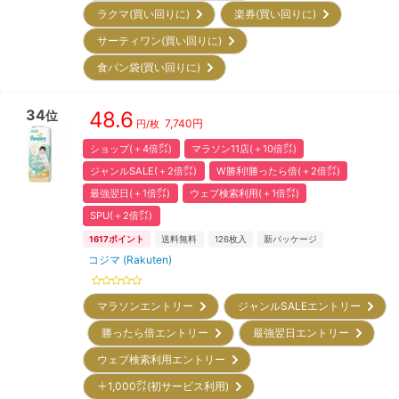
ラクマ(買い回りに)
楽券(買い回りに)
サーティワン(買い回りに)
食パン袋(買い回りに)
34
48.6
位
7,740
円
円/枚
ショップ(＋4倍㌽)
マラソン11店(＋10倍㌽)
ジャンルSALE(＋2倍㌽)
W勝利!勝ったら倍(＋2倍㌽)
最強翌日(＋1倍㌽)
ウェブ検索利用(＋1倍㌽)
SPU(＋2倍㌽)
1617
ポイント
送料無料
126
枚入
新パッケージ
コジマ (Rakuten)
マラソンエントリー
ジャンルSALEエントリー
勝ったら倍エントリー
最強翌日エントリー
ウェブ検索利用エントリー
＋1,000㌽(初サービス利用)