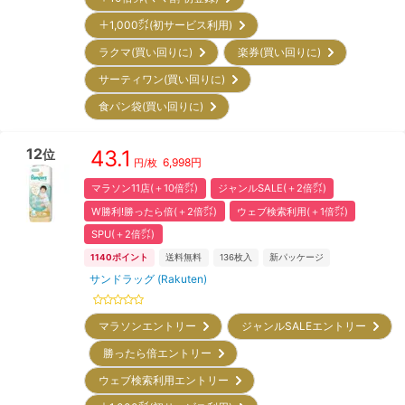
＋1,000㌽(初サービス利用)
ラクマ(買い回りに)
楽券(買い回りに)
サーティワン(買い回りに)
食パン袋(買い回りに)
12
43.1
位
6,998
円
円/枚
マラソン11店(＋10倍㌽)
ジャンルSALE(＋2倍㌽)
W勝利!勝ったら倍(＋2倍㌽)
ウェブ検索利用(＋1倍㌽)
SPU(＋2倍㌽)
1140
ポイント
送料無料
136
枚入
新パッケージ
サンドラッグ (Rakuten)
マラソンエントリー
ジャンルSALEエントリー
勝ったら倍エントリー
ウェブ検索利用エントリー