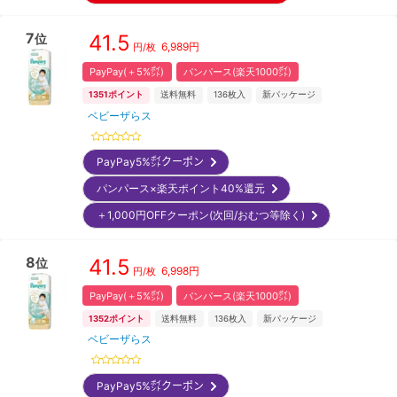
7
41.5
位
6,989
円
円/枚
PayPay(＋5%㌽)
パンパース(楽天1000㌽)
1351
ポイント
送料無料
136
枚入
新パッケージ
ベビーザらス
PayPay5%㌽クーポン
パンパース×楽天ポイント40%還元
＋1,000円OFFクーポン(次回/おむつ等除く)
8
41.5
位
6,998
円
円/枚
PayPay(＋5%㌽)
パンパース(楽天1000㌽)
1352
ポイント
送料無料
136
枚入
新パッケージ
ベビーザらス
PayPay5%㌽クーポン