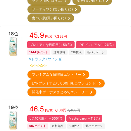
ラクマ(買い回りに)
楽券(買い回りに)
サーティワン(買い回りに)
食パン袋(買い回りに)
18
45.9
位
7,392
円
円/枚
プレミアムな日曜日(＋5%㌽)
LYPプレミアム(＋2%㌽)
1144
ポイント
送料無料
136
枚入
新パッケージ
Vドラッグ (ヤフショ)
プレミアムな日曜日エントリー
LYPプレミアム(5,000円相当プレゼント)
開催中ボーナスまとめてエントリー
19
46.5
位
7,106
円
7,480円
円/枚
d㌽10%還元(＋500㌽)
Mastercard(＋112㌽)
687
ポイント
送料無料
138
枚入
新パッケージ