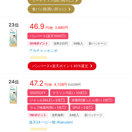
サーティワン(買い回りに)
食パン袋(買い回りに)
23
46.9
位
3,880
円
円/枚
パンパース(楽天1000㌽)
1019
ポイント
送料330円
68
枚入
新パッケージ
アカチャンホンポ
パンパース×楽天ポイント40%還元
24
47.2
位
4,728
円
5,028円
円/枚
300円OFF
マラソン11店(＋10倍㌽)
ジャンルSALE(＋2倍㌽)
W勝利!勝ったら倍(＋2倍㌽)
ウェブ検索利用(＋1倍㌽)
SPU(＋2倍㌽)
761
ポイント
送料無料
84
枚入
新パッケージ
楽天24 ベビー館 (Rakuten)