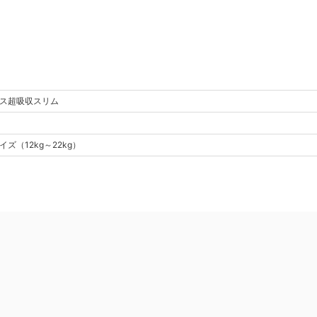
ス
超吸収スリム
イズ
（
12kg～22kg
）