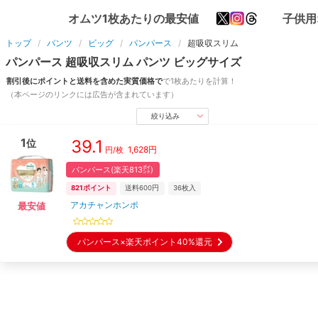
オムツ1枚あたりの最安値
子供用
トップ
パンツ
ビッグ
パンパース
超吸収スリム
パンパース
超吸収スリム
パンツ
ビッグ
サイズ
割引後にポイントと送料を含めた実質価格で
で1枚あたりを計算！
（本ページのリンクには広告が含まれています）
絞り込み
1
39.1
位
1,628
円
円/枚
パンパース(楽天813㌽)
821
ポイント
送料600円
36
枚入
アカチャンホンポ
最安値
パンパース×楽天ポイント40%還元