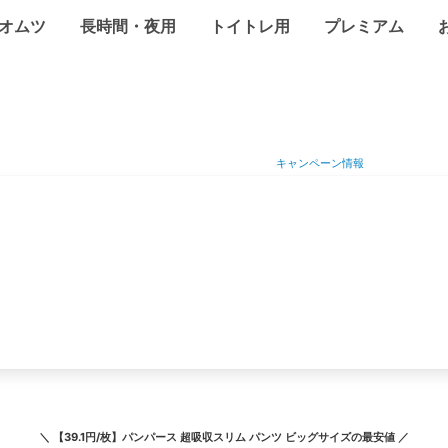
オムツ
長時間・夜用
トイトレ用
プレミアム
キャンペーン情報
＼
【39.1円/枚】パンパース 超吸収スリム パンツ ビッグサイズ
の最安値 ／