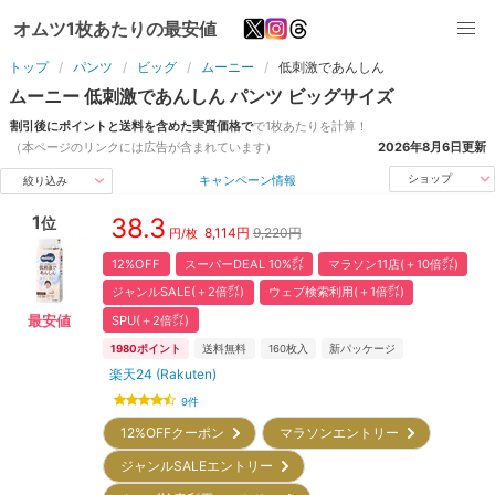
オムツ1枚あたりの最安値
トップ
パンツ
ビッグ
ムーニー
低刺激であんしん
ムーニー
低刺激であんしん
パンツ
ビッグ
サイズ
割引後にポイントと送料を含めた実質価格で
で1枚あたりを計算！
（本ページのリンクには広告が含まれています）
2026年8月6日
更新
キャンペーン情報
ショップ
絞り込み
1
38.3
位
8,114
円
9,220円
円/枚
12%OFF
スーパーDEAL 10%㌽
マラソン11店(＋10倍㌽)
ジャンルSALE(＋2倍㌽)
ウェブ検索利用(＋1倍㌽)
SPU(＋2倍㌽)
最安値
1980
ポイント
送料無料
160
枚入
新パッケージ
楽天24 (Rakuten)
9
件
12%OFFクーポン
マラソンエントリー
ジャンルSALEエントリー