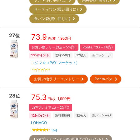
サーティワン(買い回りに)
食パン袋(買い回りに)
27
73.9
位
1,950
円
円/枚
お買い物ラリー(3店＋5%㌽)
Pontaパス(＋1%㌽)
135
ポイント
送料550円
32
枚入
新パッケージ
コジマ (au PAY マーケット)
お買い物ラリーエントリー
Pontaパス
28
75.3
位
1,990
円
円/枚
LYPプレミアム(＋2%㌽)
129
ポイント
送料550円
32
枚入
新パッケージ
LOHACO
14
件
LYPプレミアム(5,000円相当プレゼント)