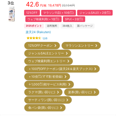
3
42.6
位
19,478
円
22,134円
円/枚
12%OFF
マラソン11店(＋10倍㌽)
ジャンルSALE(＋2倍㌽)
ウェブ検索利用(＋1倍㌽)
SPU(＋2倍㌽)
3131
ポイント
送料無料
384
枚入
新パッケージ
楽天24 (Rakuten)
12
件
12%OFFクーポン
マラソンエントリー
ジャンルSALEエントリー
ウェブ検索利用エントリー
＋100円OFFクーポン(楽天24＆楽天ブックス)
＋10倍㌽(ママ割 初登録)
＋1,000㌽(初サービス利用)
ラクマ(買い回りに)
楽券(買い回りに)
サーティワン(買い回りに)
食パン袋(買い回りに)