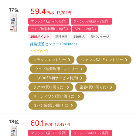
17
59.4
位
17,794
円
円/枚
マラソン11店(＋10倍㌽)
ジャンルSALE(＋2倍㌽)
ウェブ検索利用(＋1倍㌽)
SPU(＋2倍㌽)
2581
ポイント
送料無料
256
枚入
新パッケージ
姫路流通センター (Rakuten)
マラソンエントリー
ジャンルSALEエントリー
ウェブ検索利用エントリー
＋1,000㌽(初サービス利用)
ラクマ(買い回りに)
楽券(買い回りに)
サーティワン(買い回りに)
食パン袋(買い回りに)
18
60.1
位
13,497
円
円/枚
マラソン11店(＋10倍㌽)
ジャンルSALE(＋2倍㌽)