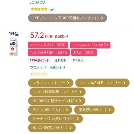
LOHACO
18
件
LYPプレミアム(5,000円相当プレゼント)
16
57.2
位
8,580
円
円/枚
マラソン11店(＋10倍㌽)
ジャンルSALE(＋2倍㌽)
ウェブ検索利用(＋1倍㌽)
SPU(＋2倍㌽)
1254
ポイント
送料無料
128
枚入
ウエルシア (Rakuten)
マラソンエントリー
ジャンルSALEエントリー
ウェブ検索利用エントリー
＋1,000㌽(初サービス利用)
ラクマ(買い回りに)
楽券(買い回りに)
サーティワン(買い回りに)
食パン袋(買い回りに)