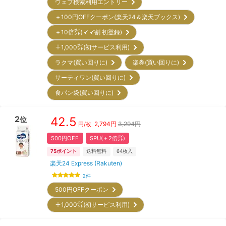
ウェブ検索利用エントリー
＋100円OFFクーポン(楽天24＆楽天ブックス)
＋10倍㌽(ママ割 初登録)
＋1,000㌽(初サービス利用)
ラクマ(買い回りに)
楽券(買い回りに)
サーティワン(買い回りに)
食パン袋(買い回りに)
2
42.5
位
2,794
円
3,294円
円/枚
500円OFF
SPU(＋2倍㌽)
75
ポイント
送料無料
64
枚入
楽天24 Express (Rakuten)
2
件
500円OFFクーポン
＋1,000㌽(初サービス利用)