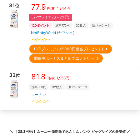
31
77.9
位
1,844
円
円/枚
LYPプレミアム(＋2%㌽)
120
ポイント
送料770円
32
枚入
新パッケージ
NetBabyWorld (ヤフショ)
LYPプレミアム(5,000円相当プレゼント)
開催中ボーナスまとめてエントリー
32
81.8
位
1,958
円
円/枚
送料660円
32
枚入
新パッケージ
コーナン
＼
【38.3円/枚】ムーニー 低刺激であんしん パンツ ビッグサイズ
の最安値 ／