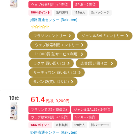
ウェブ検索利用(＋1倍㌽)
SPU(＋2倍㌽)
1964
ポイント
送料無料
192
枚入
新パッケージ
姫路流通センター (Rakuten)
マラソンエントリー
ジャンルSALEエントリー
ウェブ検索利用エントリー
＋1,000㌽(初サービス利用)
ラクマ(買い回りに)
楽券(買い回りに)
サーティワン(買い回りに)
食パン袋(買い回りに)
19
61.4
位
9,200
円
円/枚
マラソン11店(＋10倍㌽)
ジャンルSALE(＋2倍㌽)
ウェブ検索利用(＋1倍㌽)
SPU(＋2倍㌽)
1337
ポイント
送料無料
128
枚入
新パッケージ
姫路流通センター (Rakuten)