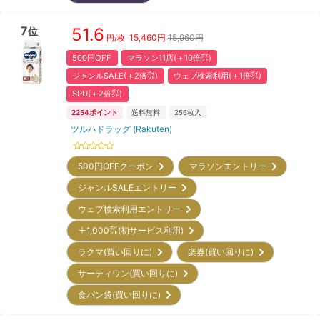
7
51.6
位
15,460
円
15,960円
円/枚
500円OFF
マラソン11店(＋10倍㌽)
ジャンルSALE(＋2倍㌽)
ウェブ検索利用(＋1倍㌽)
SPU(＋2倍㌽)
2254
ポイント
送料無料
256
枚入
ツルハドラッグ (Rakuten)
500円OFFクーポン
マラソンエントリー
ジャンルSALEエントリー
ウェブ検索利用エントリー
＋1,000㌽(初サービス利用)
ラクマ(買い回りに)
楽券(買い回りに)
サーティワン(買い回りに)
食パン袋(買い回りに)