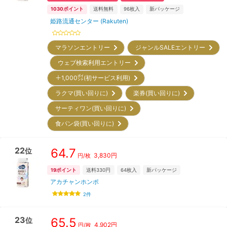
1030
ポイント
送料無料
96
枚入
新パッケージ
姫路流通センター (Rakuten)
マラソンエントリー
ジャンルSALEエントリー
ウェブ検索利用エントリー
＋1,000㌽(初サービス利用)
ラクマ(買い回りに)
楽券(買い回りに)
サーティワン(買い回りに)
食パン袋(買い回りに)
22
64.7
位
3,830
円
円/枚
19
ポイント
送料330円
64
枚入
新パッケージ
アカチャンホンポ
2
件
23
65.5
位
4,902
円
円/枚