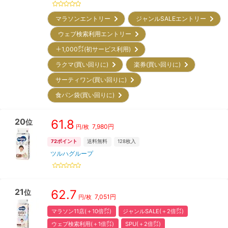
マラソンエントリー
ジャンルSALEエントリー
ウェブ検索利用エントリー
＋1,000㌽(初サービス利用)
ラクマ(買い回りに)
楽券(買い回りに)
サーティワン(買い回りに)
食パン袋(買い回りに)
20
61.8
位
7,980
円
円/枚
72
ポイント
送料無料
128
枚入
ツルハグループ
21
62.7
位
7,051
円
円/枚
マラソン11店(＋10倍㌽)
ジャンルSALE(＋2倍㌽)
ウェブ検索利用(＋1倍㌽)
SPU(＋2倍㌽)