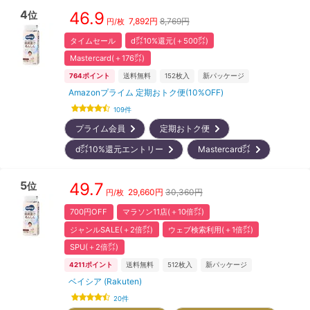
4
46.9
位
7,892
円
8,769円
円/枚
タイムセール
d㌽10%還元(＋500㌽)
Mastercard(＋176㌽)
764
ポイント
送料無料
152
枚入
新パッケージ
Amazonプライム 定期おトク便(10%OFF)
109
件
プライム会員
定期おトク便
d㌽10%還元エントリー
Mastercard㌽
5
49.7
位
29,660
円
30,360円
円/枚
700円OFF
マラソン11店(＋10倍㌽)
ジャンルSALE(＋2倍㌽)
ウェブ検索利用(＋1倍㌽)
SPU(＋2倍㌽)
4211
ポイント
送料無料
512
枚入
新パッケージ
ベイシア (Rakuten)
20
件