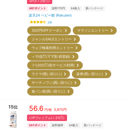
SPU(＋2倍㌽)
467
ポイント
送料770円
64
枚入
新パッケージ
楽天24 ベビー館 (Rakuten)
2
件
300円OFFクーポン
マラソンエントリー
ジャンルSALEエントリー
ウェブ検索利用エントリー
＋10倍㌽(ママ割 初登録)
＋1,000㌽(初サービス利用)
ラクマ(買い回りに)
楽券(買い回りに)
サーティワン(買い回りに)
食パン袋(買い回りに)
15
56.6
位
3,870
円
円/枚
LYPプレミアム(＋2%㌽)
247
ポイント
送料無料
64
枚入
新パッケージ