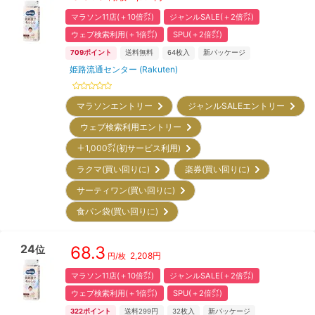
マラソン11店(＋10倍㌽)
ジャンルSALE(＋2倍㌽)
ウェブ検索利用(＋1倍㌽)
SPU(＋2倍㌽)
709
ポイント
送料無料
64
枚入
新パッケージ
姫路流通センター (Rakuten)
マラソンエントリー
ジャンルSALEエントリー
ウェブ検索利用エントリー
＋1,000㌽(初サービス利用)
ラクマ(買い回りに)
楽券(買い回りに)
サーティワン(買い回りに)
食パン袋(買い回りに)
24
68.3
位
2,208
円
円/枚
マラソン11店(＋10倍㌽)
ジャンルSALE(＋2倍㌽)
ウェブ検索利用(＋1倍㌽)
SPU(＋2倍㌽)
322
ポイント
送料299円
32
枚入
新パッケージ