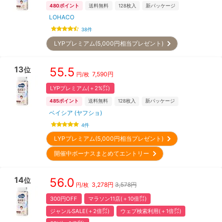
480
ポイント
送料無料
128
枚入
新パッケージ
LOHACO
38
件
LYPプレミアム(5,000円相当プレゼント)
13
55.5
位
7,590
円
円/枚
LYPプレミアム(＋2%㌽)
485
ポイント
送料無料
128
枚入
新パッケージ
ベイシア (ヤフショ)
4
件
LYPプレミアム(5,000円相当プレゼント)
開催中ボーナスまとめてエントリー
14
56.0
位
3,278
円
3,578円
円/枚
300円OFF
マラソン11店(＋10倍㌽)
ジャンルSALE(＋2倍㌽)
ウェブ検索利用(＋1倍㌽)