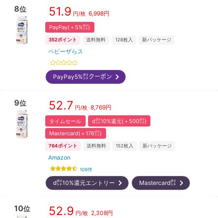
8
51.9
位
6,998
円
円/枚
PayPay(＋5%㌽)
352
ポイント
送料無料
128
枚入
新パッケージ
ベビーザらス
PayPay5%㌽クーポン
9
52.7
位
8,769
円
円/枚
タイムセール
d㌽10%還元(＋500㌽)
Mastercard(＋176㌽)
764
ポイント
送料無料
152
枚入
新パッケージ
Amazon
109
件
d㌽10%還元エントリー
Mastercard㌽
10
52.9
位
2,308
円
円/枚