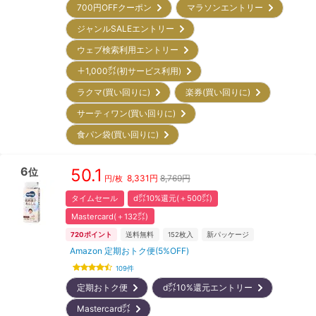
700円OFFクーポン
マラソンエントリー
ジャンルSALEエントリー
ウェブ検索利用エントリー
＋1,000㌽(初サービス利用)
ラクマ(買い回りに)
楽券(買い回りに)
サーティワン(買い回りに)
食パン袋(買い回りに)
6
50.1
位
8,331
円
8,769円
円/枚
タイムセール
d㌽10%還元(＋500㌽)
Mastercard(＋132㌽)
720
ポイント
送料無料
152
枚入
新パッケージ
Amazon 定期おトク便(5%OFF)
109
件
定期おトク便
d㌽10%還元エントリー
Mastercard㌽