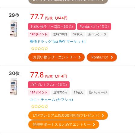
29
77.7
位
1,844
円
円/枚
お買い物ラリー(3店＋5%㌽)
Pontaパス(＋1%㌽)
128
ポイント
送料770円
32
枚入
新パッケージ
爽快ドラッグ (au PAY マーケット)
お買い物ラリーエントリー
Pontaパス
30
77.8
位
1,914
円
円/枚
LYPプレミアム(＋2%㌽)
124
ポイント
送料700円
32
枚入
新パッケージ
ユニ・チャーム (ヤフショ)
LYPプレミアム(5,000円相当プレゼント)
開催中ボーナスまとめてエントリー