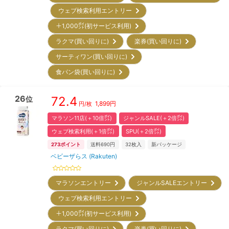
ウェブ検索利用エントリー
＋1,000㌽(初サービス利用)
ラクマ(買い回りに)
楽券(買い回りに)
サーティワン(買い回りに)
食パン袋(買い回りに)
26
72.4
位
1,899
円
円/枚
マラソン11店(＋10倍㌽)
ジャンルSALE(＋2倍㌽)
ウェブ検索利用(＋1倍㌽)
SPU(＋2倍㌽)
273
ポイント
送料690円
32
枚入
新パッケージ
ベビーザらス (Rakuten)
マラソンエントリー
ジャンルSALEエントリー
ウェブ検索利用エントリー
＋1,000㌽(初サービス利用)
ラクマ(買い回りに)
楽券(買い回りに)