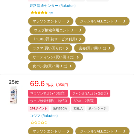
姫路流通センター (Rakuten)
1
件
マラソンエントリー
ジャンルSALEエントリー
ウェブ検索利用エントリー
＋1,000㌽(初サービス利用)
ラクマ(買い回りに)
楽券(買い回りに)
サーティワン(買い回りに)
食パン袋(買い回りに)
25
69.6
位
1,950
円
円/枚
マラソン11店(＋10倍㌽)
ジャンルSALE(＋2倍㌽)
ウェブ検索利用(＋1倍㌽)
SPU(＋2倍㌽)
274
ポイント
送料550円
32
枚入
新パッケージ
コジマ (Rakuten)
マラソンエントリー
ジャンルSALEエントリー