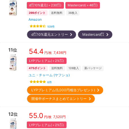
d㌽10%還元(＋230㌽)
Mastercard(＋46㌽)
299
ポイント
送料無料
38
枚入
Amazon
109
件
d㌽10%還元エントリー
Mastercard㌽
11
54.4
位
7,436
円
円/枚
LYPプレミアム(＋2%㌽)
475
ポイント
送料無料
128
枚入
新パッケージ
ユニ・チャーム (ヤフショ)
6
件
LYPプレミアム(5,000円相当プレゼント)
開催中ボーナスまとめてエントリー
12
55.0
位
7,520
円
円/枚
LYPプレミアム(＋2%㌽)