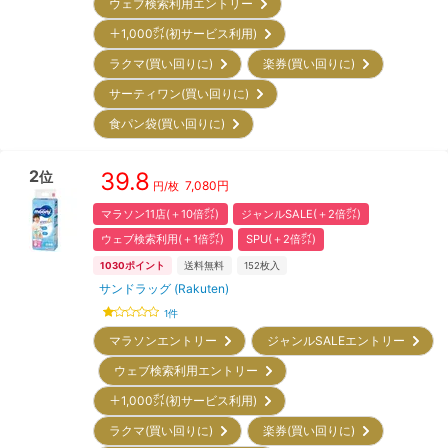
ウェブ検索利用エントリー
＋1,000㌽(初サービス利用)
ラクマ(買い回りに)
楽券(買い回りに)
サーティワン(買い回りに)
食パン袋(買い回りに)
2
39.8
位
7,080
円
円/枚
マラソン11店(＋10倍㌽)
ジャンルSALE(＋2倍㌽)
ウェブ検索利用(＋1倍㌽)
SPU(＋2倍㌽)
1030
ポイント
送料無料
152
枚入
サンドラッグ (Rakuten)
1
件
マラソンエントリー
ジャンルSALEエントリー
ウェブ検索利用エントリー
＋1,000㌽(初サービス利用)
ラクマ(買い回りに)
楽券(買い回りに)