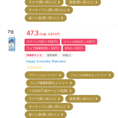
ラクマ(買い回りに)
楽券(買い回りに)
サーティワン(買い回りに)
食パン袋(買い回りに)
7
47.3
位
4,870
円
円/枚
マラソン11店(＋10倍㌽)
ジャンルSALE(＋2倍㌽)
ウェブ検索利用(＋1倍㌽)
SPU(＋2倍㌽)
708
ポイント
送料無料
88
枚入
Happy Everyday (Rakuten)
マラソンエントリー
ジャンルSALEエントリー
ウェブ検索利用エントリー
＋1,000㌽(初サービス利用)
ラクマ(買い回りに)
楽券(買い回りに)
サーティワン(買い回りに)
食パン袋(買い回りに)