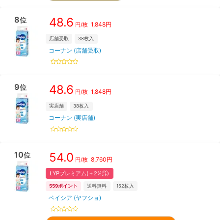
8
48.6
位
1,848
円
円/枚
店舗受取
38
枚入
コーナン (店舗受取)
9
48.6
位
1,848
円
円/枚
実店舗
38
枚入
コーナン (実店舗)
10
54.0
位
8,760
円
円/枚
LYPプレミアム(＋2%㌽)
559
ポイント
送料無料
152
枚入
ベイシア (ヤフショ)