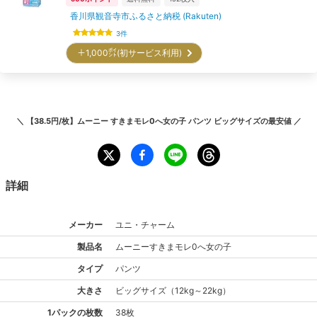
香川県観音寺市ふるさと納税 (Rakuten)
3
件
＋1,000㌽(初サービス利用)
＼
【38.5円/枚】ムーニー すきまモレ0へ女の子 パンツ ビッグサイズ
の最安値 ／
詳細
メーカー
ユニ・チャーム
製品名
ムーニー
すきまモレ0へ女の子
タイプ
パンツ
大きさ
ビッグ
サイズ
（
12kg～22kg
）
1パックの枚数
38枚