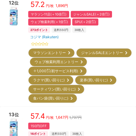
12
57.2
位
1,896
円
円/枚
マラソン11店(＋10倍㌽)
ジャンルSALE(＋2倍㌽)
ウェブ検索利用(＋1倍㌽)
SPU(＋2倍㌽)
273
ポイント
送料550円
38
枚入
コジマ (Rakuten)
マラソンエントリー
ジャンルSALEエントリー
ウェブ検索利用エントリー
＋1,000㌽(初サービス利用)
ラクマ(買い回りに)
楽券(買い回りに)
サーティワン(買い回りに)
食パン袋(買い回りに)
13
57.4
位
1,647
円
1,797円
円/枚
150円OFF
16
ポイント
送料550円
38
枚入