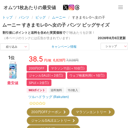
オムツ1枚あたりの最安値
トップ
パンツ
ビッグ
ムーニー
すきまモレ0へ女の子
ムーニー
すきまモレ0へ女の子
パンツ
ビッグ
サイズ
割引後にポイントと送料を含めた実質価格で
で1枚あたりを計算！
（本ページのリンクには広告が含まれています）
2026年8月6日
更新
キャンペーン情報
ショップ
絞り込み
1
38.5
位
6,828
円
7,028円
円/枚
200円OFF
マラソン11店(＋10倍㌽)
ジャンルSALE(＋2倍㌽)
ウェブ検索利用(＋1倍㌽)
SPU(＋2倍㌽)
最安値
983
ポイント
送料無料
152
枚入
ツルハドラッグ (Rakuten)
200円OFFクーポン
マラソンエントリー
ジャンルSALEエントリー