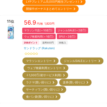
LYPプレミアム(5,000円相当プレゼント)
開催中ボーナスまとめてエントリー
11
56.9
位
1,820
円
円/枚
マラソン11店(＋10倍㌽)
ジャンルSALE(＋2倍㌽)
ウェブ検索利用(＋1倍㌽)
SPU(＋2倍㌽)
258
ポイント
送料600円
38
枚入
サンドラッグ (Rakuten)
マラソンエントリー
ジャンルSALEエントリー
ウェブ検索利用エントリー
＋1,000㌽(初サービス利用)
ラクマ(買い回りに)
楽券(買い回りに)
サーティワン(買い回りに)
食パン袋(買い回りに)