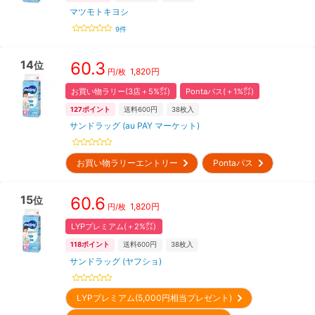
マツモトキヨシ
9
件
14
60.3
位
1,820
円
円/枚
お買い物ラリー(3店＋5%㌽)
Pontaパス(＋1%㌽)
127
ポイント
送料600円
38
枚入
サンドラッグ (au PAY マーケット)
お買い物ラリーエントリー
Pontaパス
15
60.6
位
1,820
円
円/枚
LYPプレミアム(＋2%㌽)
118
ポイント
送料600円
38
枚入
サンドラッグ (ヤフショ)
LYPプレミアム(5,000円相当プレゼント)