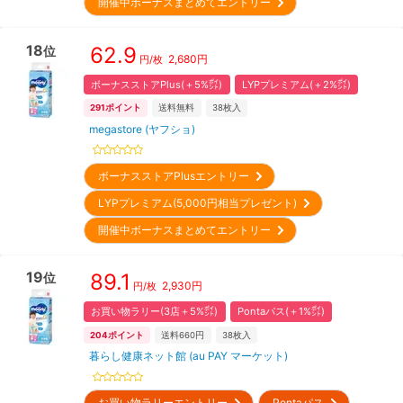
開催中ボーナスまとめてエントリー
18
62.9
位
2,680
円
円/枚
ボーナスストアPlus(＋5%㌽)
LYPプレミアム(＋2%㌽)
291
ポイント
送料無料
38
枚入
megastore (ヤフショ)
ボーナスストアPlusエントリー
LYPプレミアム(5,000円相当プレゼント)
開催中ボーナスまとめてエントリー
19
89.1
位
2,930
円
円/枚
お買い物ラリー(3店＋5%㌽)
Pontaパス(＋1%㌽)
204
ポイント
送料660円
38
枚入
暮らし健康ネット館 (au PAY マーケット)
お買い物ラリーエントリー
Pontaパス