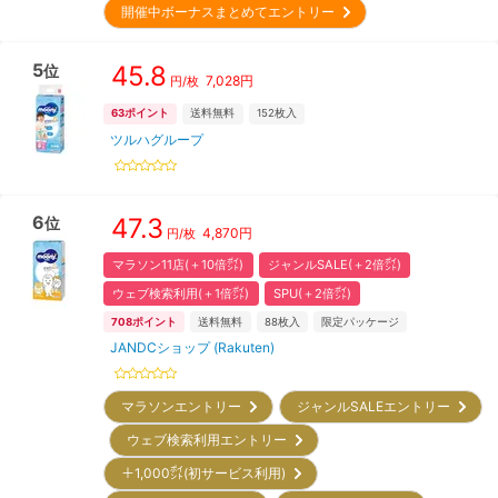
開催中ボーナスまとめてエントリー
5
45.8
位
7,028
円
円/枚
63
ポイント
送料無料
152
枚入
ツルハグループ
6
47.3
位
4,870
円
円/枚
マラソン11店(＋10倍㌽)
ジャンルSALE(＋2倍㌽)
ウェブ検索利用(＋1倍㌽)
SPU(＋2倍㌽)
708
ポイント
送料無料
88
枚入
限定パッケージ
JANDCショップ (Rakuten)
マラソンエントリー
ジャンルSALEエントリー
ウェブ検索利用エントリー
＋1,000㌽(初サービス利用)