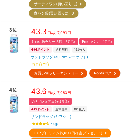
サーティワン(買い回りに)
食パン袋(買い回りに)
3
43.3
位
7,080
円
円/枚
お買い物ラリー(3店＋5%㌽)
Pontaパス(＋1%㌽)
494
ポイント
送料無料
152
枚入
サンドラッグ (au PAY マーケット)
お買い物ラリーエントリー
Pontaパス
4
43.6
位
7,080
円
円/枚
LYPプレミアム(＋2%㌽)
452
ポイント
送料無料
152
枚入
サンドラッグ (ヤフショ)
24
件
LYPプレミアム(5,000円相当プレゼント)