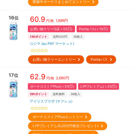
開催中ボーナスまとめてエントリー
16
60.9
位
1,896
円
円/枚
お買い物ラリー(3店＋5%㌽)
Pontaパス(＋1%㌽)
130
ポイント
送料550円
38
枚入
コジマ (au PAY マーケット)
お買い物ラリーエントリー
Pontaパス
17
62.9
位
2,680
円
円/枚
ボーナスストアPlus(＋5%㌽)
LYPプレミアム(＋2%㌽)
291
ポイント
送料無料
38
枚入
アイリスプラザ (ヤフショ)
ボーナスストアPlusエントリー
LYPプレミアム(5,000円相当プレゼント)