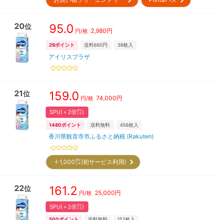
20
95.0
位
2,980
円
円/枚
29
ポイント
送料660円
38
枚入
アイリスプラザ
21
159.0
位
74,000
円
円/枚
SPU(＋2倍㌽)
1480
ポイント
送料無料
456
枚入
香川県観音寺市ふるさと納税 (Rakuten)
＋1,000㌽(初サービス利用)
22
161.2
位
25,000
円
円/枚
SPU(＋2倍㌽)
500
ポイント
送料無料
152
枚入