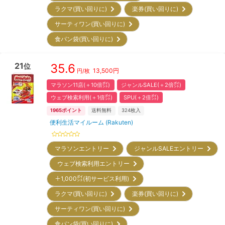
ラクマ(買い回りに)
楽券(買い回りに)
サーティワン(買い回りに)
食パン袋(買い回りに)
21
35.6
位
13,500
円
円/枚
マラソン11店(＋10倍㌽)
ジャンルSALE(＋2倍㌽)
ウェブ検索利用(＋1倍㌽)
SPU(＋2倍㌽)
1965
ポイント
送料無料
324
枚入
便利生活マイルーム (Rakuten)
マラソンエントリー
ジャンルSALEエントリー
ウェブ検索利用エントリー
＋1,000㌽(初サービス利用)
ラクマ(買い回りに)
楽券(買い回りに)
サーティワン(買い回りに)
食パン袋(買い回りに)