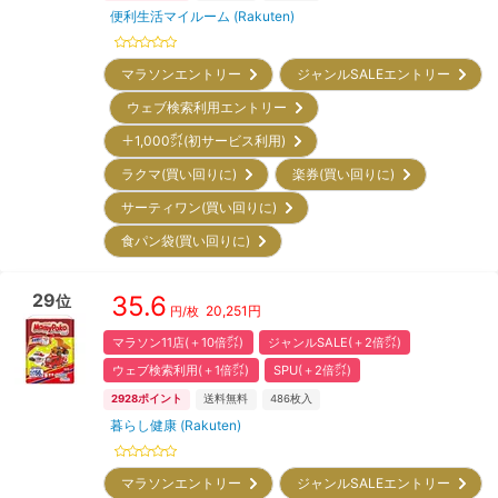
便利生活マイルーム (Rakuten)
マラソンエントリー
ジャンルSALEエントリー
ウェブ検索利用エントリー
＋1,000㌽(初サービス利用)
ラクマ(買い回りに)
楽券(買い回りに)
サーティワン(買い回りに)
食パン袋(買い回りに)
29
35.6
位
20,251
円
円/枚
マラソン11店(＋10倍㌽)
ジャンルSALE(＋2倍㌽)
ウェブ検索利用(＋1倍㌽)
SPU(＋2倍㌽)
2928
ポイント
送料無料
486
枚入
暮らし健康 (Rakuten)
マラソンエントリー
ジャンルSALEエントリー