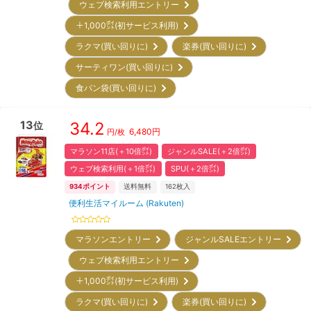
ウェブ検索利用エントリー
＋1,000㌽(初サービス利用)
ラクマ(買い回りに)
楽券(買い回りに)
サーティワン(買い回りに)
食パン袋(買い回りに)
13
34.2
位
6,480
円
円/枚
マラソン11店(＋10倍㌽)
ジャンルSALE(＋2倍㌽)
ウェブ検索利用(＋1倍㌽)
SPU(＋2倍㌽)
934
ポイント
送料無料
162
枚入
便利生活マイルーム (Rakuten)
マラソンエントリー
ジャンルSALEエントリー
ウェブ検索利用エントリー
＋1,000㌽(初サービス利用)
ラクマ(買い回りに)
楽券(買い回りに)