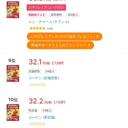
LYPプレミアム(＋2%㌽)
555
ポイント
送料無料
162
枚入
ユニ・チャーム (ヤフショ)
34
件
LYPプレミアム(5,000円相当プレゼント)
開催中ボーナスまとめてエントリー
9
32.1
位
1,738
円
円/枚
店舗受取
54
枚入
コーナン (店舗受取)
10
32.2
位
1,738
円
円/枚
実店舗
54
枚入
コーナン (実店舗)