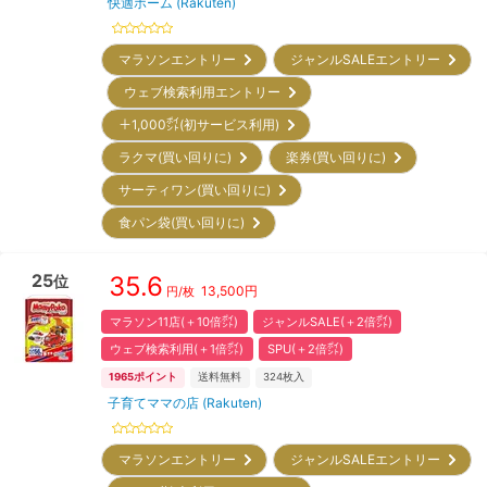
快適ホーム (Rakuten)
マラソンエントリー
ジャンルSALEエントリー
ウェブ検索利用エントリー
＋1,000㌽(初サービス利用)
ラクマ(買い回りに)
楽券(買い回りに)
サーティワン(買い回りに)
食パン袋(買い回りに)
25
35.6
位
13,500
円
円/枚
マラソン11店(＋10倍㌽)
ジャンルSALE(＋2倍㌽)
ウェブ検索利用(＋1倍㌽)
SPU(＋2倍㌽)
1965
ポイント
送料無料
324
枚入
子育てママの店 (Rakuten)
マラソンエントリー
ジャンルSALEエントリー