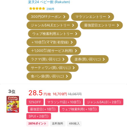
楽天24 ベビー館 (Rakuten)
296
件
300円OFFクーポン
マラソンエントリー
ジャンルSALEエントリー
最強翌日エントリー
ウェブ検索利用エントリー
＋10倍㌽(ママ割 初登録)
＋1,000㌽(初サービス利用)
ラクマ(買い回りに)
楽券(買い回りに)
サーティワン(買い回りに)
食パン袋(買い回りに)
3
28.5
位
16,709
円
18,987円
円/枚
12%OFF
マラソン11店(＋10倍㌽)
ジャンルSALE(＋2倍㌽)
最強翌日(＋1倍㌽)
ウェブ検索利用(＋1倍㌽)
SPU(＋2倍㌽)
2874
ポイント
送料無料
486
枚入