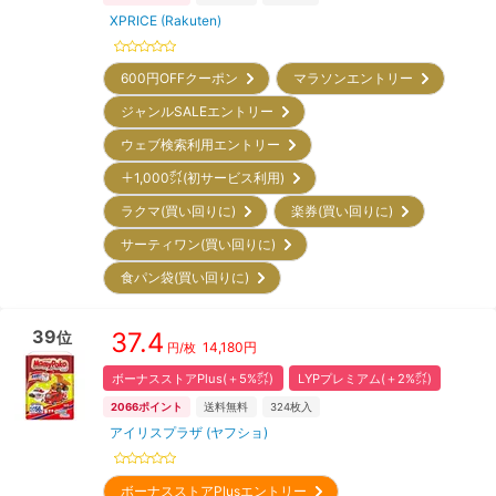
XPRICE (Rakuten)
600円OFFクーポン
マラソンエントリー
ジャンルSALEエントリー
ウェブ検索利用エントリー
＋1,000㌽(初サービス利用)
ラクマ(買い回りに)
楽券(買い回りに)
サーティワン(買い回りに)
食パン袋(買い回りに)
39
37.4
位
14,180
円
円/枚
ボーナスストアPlus(＋5%㌽)
LYPプレミアム(＋2%㌽)
2066
ポイント
送料無料
324
枚入
アイリスプラザ (ヤフショ)
ボーナスストアPlusエントリー