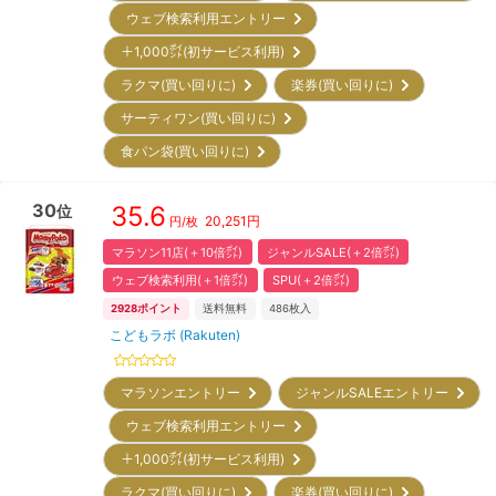
ウェブ検索利用エントリー
＋1,000㌽(初サービス利用)
ラクマ(買い回りに)
楽券(買い回りに)
サーティワン(買い回りに)
食パン袋(買い回りに)
30
35.6
位
20,251
円
円/枚
マラソン11店(＋10倍㌽)
ジャンルSALE(＋2倍㌽)
ウェブ検索利用(＋1倍㌽)
SPU(＋2倍㌽)
2928
ポイント
送料無料
486
枚入
こどもラボ (Rakuten)
マラソンエントリー
ジャンルSALEエントリー
ウェブ検索利用エントリー
＋1,000㌽(初サービス利用)
ラクマ(買い回りに)
楽券(買い回りに)