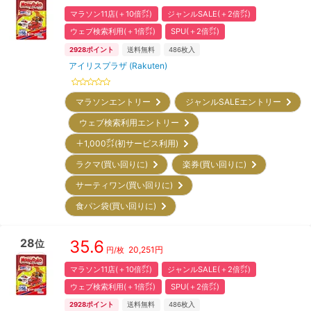
マラソン11店(＋10倍㌽)
ジャンルSALE(＋2倍㌽)
ウェブ検索利用(＋1倍㌽)
SPU(＋2倍㌽)
2928
ポイント
送料無料
486
枚入
アイリスプラザ (Rakuten)
マラソンエントリー
ジャンルSALEエントリー
ウェブ検索利用エントリー
＋1,000㌽(初サービス利用)
ラクマ(買い回りに)
楽券(買い回りに)
サーティワン(買い回りに)
食パン袋(買い回りに)
28
35.6
位
20,251
円
円/枚
マラソン11店(＋10倍㌽)
ジャンルSALE(＋2倍㌽)
ウェブ検索利用(＋1倍㌽)
SPU(＋2倍㌽)
2928
ポイント
送料無料
486
枚入