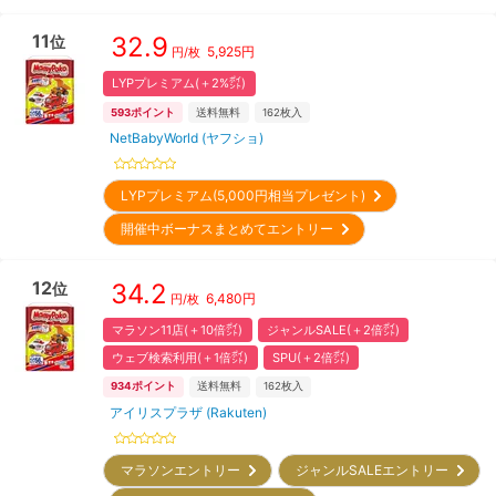
11
32.9
位
5,925
円
円/枚
LYPプレミアム(＋2%㌽)
593
ポイント
送料無料
162
枚入
NetBabyWorld (ヤフショ)
LYPプレミアム(5,000円相当プレゼント)
開催中ボーナスまとめてエントリー
12
34.2
位
6,480
円
円/枚
マラソン11店(＋10倍㌽)
ジャンルSALE(＋2倍㌽)
ウェブ検索利用(＋1倍㌽)
SPU(＋2倍㌽)
934
ポイント
送料無料
162
枚入
アイリスプラザ (Rakuten)
マラソンエントリー
ジャンルSALEエントリー