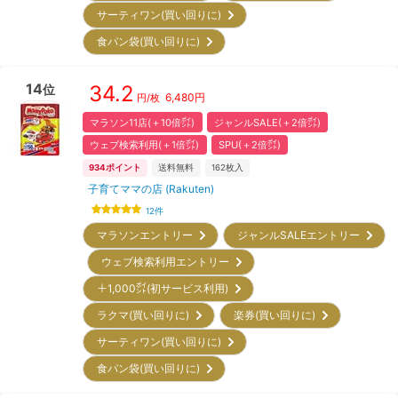
サーティワン(買い回りに)
食パン袋(買い回りに)
14
34.2
位
6,480
円
円/枚
マラソン11店(＋10倍㌽)
ジャンルSALE(＋2倍㌽)
ウェブ検索利用(＋1倍㌽)
SPU(＋2倍㌽)
934
ポイント
送料無料
162
枚入
子育てママの店 (Rakuten)
12
件
マラソンエントリー
ジャンルSALEエントリー
ウェブ検索利用エントリー
＋1,000㌽(初サービス利用)
ラクマ(買い回りに)
楽券(買い回りに)
サーティワン(買い回りに)
食パン袋(買い回りに)