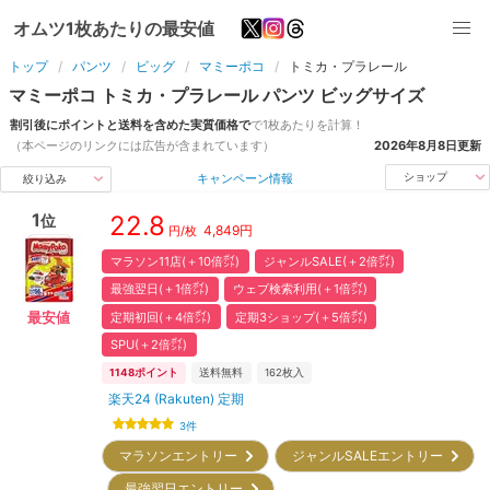
オムツ1枚あたりの最安値
トップ
パンツ
ビッグ
マミーポコ
トミカ・プラレール
マミーポコ
トミカ・プラレール
パンツ
ビッグ
サイズ
割引後にポイントと送料を含めた実質価格で
で1枚あたりを計算！
（本ページのリンクには広告が含まれています）
2026年8月8日
更新
キャンペーン情報
ショップ
絞り込み
1
22.8
位
4,849
円
円/枚
マラソン11店(＋10倍㌽)
ジャンルSALE(＋2倍㌽)
最強翌日(＋1倍㌽)
ウェブ検索利用(＋1倍㌽)
定期初回(＋4倍㌽)
定期3ショップ(＋5倍㌽)
最安値
SPU(＋2倍㌽)
1148
ポイント
送料無料
162
枚入
楽天24 (Rakuten) 定期
3
件
マラソンエントリー
ジャンルSALEエントリー
最強翌日エントリー