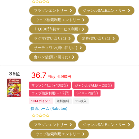
マラソンエントリー
ジャンルSALEエントリー
ウェブ検索利用エントリー
＋1,000㌽(初サービス利用)
ラクマ(買い回りに)
楽券(買い回りに)
サーティワン(買い回りに)
食パン袋(買い回りに)
35
36.7
位
6,960
円
円/枚
マラソン11店(＋10倍㌽)
ジャンルSALE(＋2倍㌽)
ウェブ検索利用(＋1倍㌽)
SPU(＋2倍㌽)
1014
ポイント
送料無料
162
枚入
快適ホーム (Rakuten)
マラソンエントリー
ジャンルSALEエントリー
ウェブ検索利用エントリー