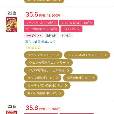
22
35.6
位
13,500
円
円/枚
マラソン11店(＋10倍㌽)
ジャンルSALE(＋2倍㌽)
ウェブ検索利用(＋1倍㌽)
SPU(＋2倍㌽)
1965
ポイント
送料無料
324
枚入
暮らし健康 (Rakuten)
マラソンエントリー
ジャンルSALEエントリー
ウェブ検索利用エントリー
＋1,000㌽(初サービス利用)
ラクマ(買い回りに)
楽券(買い回りに)
サーティワン(買い回りに)
食パン袋(買い回りに)
23
35.6
位
13,500
円
円/枚