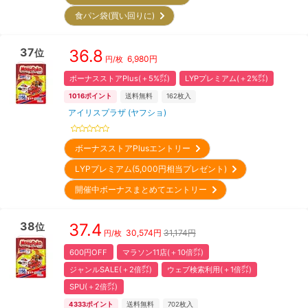
食パン袋(買い回りに)
37
36.8
位
6,980
円
円/枚
ボーナスストアPlus(＋5%㌽)
LYPプレミアム(＋2%㌽)
1016
ポイント
送料無料
162
枚入
アイリスプラザ (ヤフショ)
ボーナスストアPlusエントリー
LYPプレミアム(5,000円相当プレゼント)
開催中ボーナスまとめてエントリー
38
37.4
位
30,574
円
31,174円
円/枚
600円OFF
マラソン11店(＋10倍㌽)
ジャンルSALE(＋2倍㌽)
ウェブ検索利用(＋1倍㌽)
SPU(＋2倍㌽)
4333
ポイント
送料無料
702
枚入