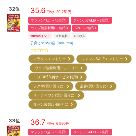
32
35.6
位
20,251
円
円/枚
マラソン11店(＋10倍㌽)
ジャンルSALE(＋2倍㌽)
ウェブ検索利用(＋1倍㌽)
SPU(＋2倍㌽)
2928
ポイント
送料無料
486
枚入
子育てママの店 (Rakuten)
マラソンエントリー
ジャンルSALEエントリー
ウェブ検索利用エントリー
＋1,000㌽(初サービス利用)
ラクマ(買い回りに)
楽券(買い回りに)
サーティワン(買い回りに)
食パン袋(買い回りに)
33
36.7
位
6,960
円
円/枚
マラソン11店(＋10倍㌽)
ジャンルSALE(＋2倍㌽)