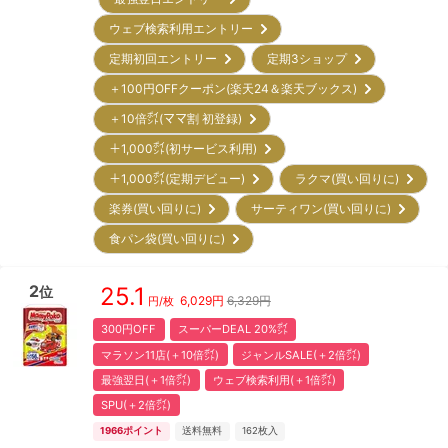
ウェブ検索利用エントリー
定期初回エントリー
定期3ショップ
＋100円OFFクーポン(楽天24＆楽天ブックス)
＋10倍㌽(ママ割 初登録)
＋1,000㌽(初サービス利用)
＋1,000㌽(定期デビュー)
ラクマ(買い回りに)
楽券(買い回りに)
サーティワン(買い回りに)
食パン袋(買い回りに)
2
25.1
位
6,029
円
6,329円
円/枚
300円OFF
スーパーDEAL 20%㌽
マラソン11店(＋10倍㌽)
ジャンルSALE(＋2倍㌽)
最強翌日(＋1倍㌽)
ウェブ検索利用(＋1倍㌽)
SPU(＋2倍㌽)
1966
ポイント
送料無料
162
枚入