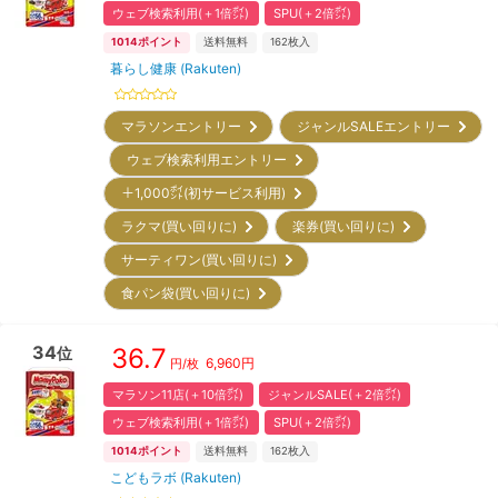
ウェブ検索利用(＋1倍㌽)
SPU(＋2倍㌽)
1014
ポイント
送料無料
162
枚入
暮らし健康 (Rakuten)
マラソンエントリー
ジャンルSALEエントリー
ウェブ検索利用エントリー
＋1,000㌽(初サービス利用)
ラクマ(買い回りに)
楽券(買い回りに)
サーティワン(買い回りに)
食パン袋(買い回りに)
34
36.7
位
6,960
円
円/枚
マラソン11店(＋10倍㌽)
ジャンルSALE(＋2倍㌽)
ウェブ検索利用(＋1倍㌽)
SPU(＋2倍㌽)
1014
ポイント
送料無料
162
枚入
こどもラボ (Rakuten)