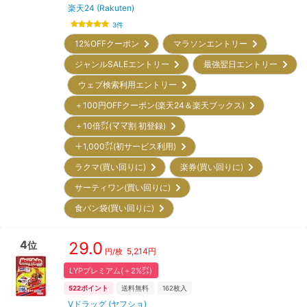
楽天24 (Rakuten)
3
件
12%OFFクーポン
マラソンエントリー
ジャンルSALEエントリー
最強翌日エントリー
ウェブ検索利用エントリー
＋100円OFFクーポン(楽天24＆楽天ブックス)
＋10倍㌽(ママ割 初登録)
＋1,000㌽(初サービス利用)
ラクマ(買い回りに)
楽券(買い回りに)
サーティワン(買い回りに)
食パン袋(買い回りに)
4
29.0
位
5,214
円
円/枚
LYPプレミアム(＋2%㌽)
522
ポイント
送料無料
162
枚入
Vドラッグ (ヤフショ)