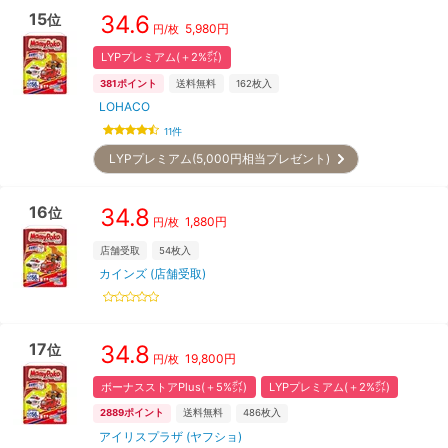
15
34.6
位
5,980
円
円/枚
LYPプレミアム(＋2%㌽)
381
ポイント
送料無料
162
枚入
LOHACO
11
件
LYPプレミアム(5,000円相当プレゼント)
16
34.8
位
1,880
円
円/枚
店舗受取
54
枚入
カインズ (店舗受取)
17
34.8
位
19,800
円
円/枚
ボーナスストアPlus(＋5%㌽)
LYPプレミアム(＋2%㌽)
2889
ポイント
送料無料
486
枚入
アイリスプラザ (ヤフショ)