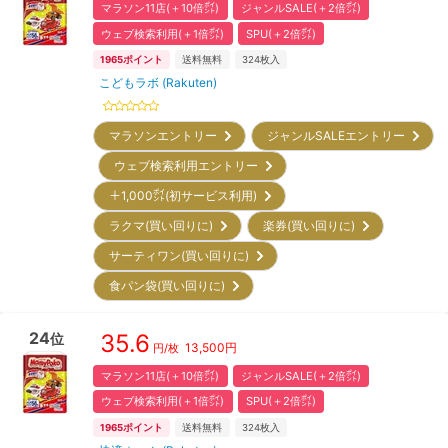
マラソン11店(＋10倍㌽)
ジャンルSALE(＋2倍㌽)
ウェブ検索利用(＋1倍㌽)
SPU(＋2倍㌽)
1965
ポイント
送料無料
324
枚入
こどもラボ (Rakuten)
マラソンエントリー
ジャンルSALEエントリー
ウェブ検索利用エントリー
＋1,000㌽(初サービス利用)
ラクマ(買い回りに)
楽券(買い回りに)
サーティワン(買い回りに)
食パン袋(買い回りに)
24
35.6
位
13,500
円
円/枚
マラソン11店(＋10倍㌽)
ジャンルSALE(＋2倍㌽)
ウェブ検索利用(＋1倍㌽)
SPU(＋2倍㌽)
1965
ポイント
送料無料
324
枚入