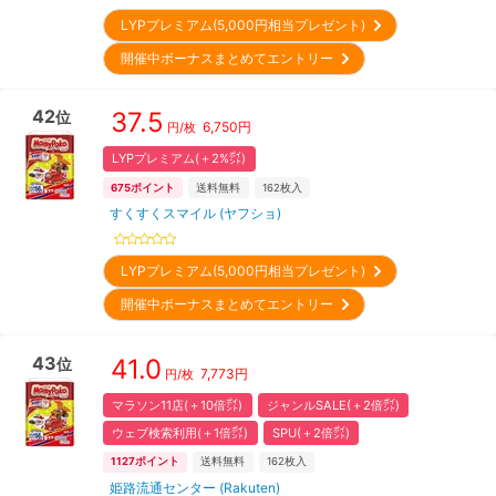
LYPプレミアム(5,000円相当プレゼント)
開催中ボーナスまとめてエントリー
42
37.5
位
6,750
円
円/枚
LYPプレミアム(＋2%㌽)
675
ポイント
送料無料
162
枚入
すくすくスマイル (ヤフショ)
LYPプレミアム(5,000円相当プレゼント)
開催中ボーナスまとめてエントリー
43
41.0
位
7,773
円
円/枚
マラソン11店(＋10倍㌽)
ジャンルSALE(＋2倍㌽)
ウェブ検索利用(＋1倍㌽)
SPU(＋2倍㌽)
1127
ポイント
送料無料
162
枚入
姫路流通センター (Rakuten)