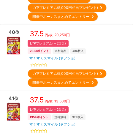
LYPプレミアム(5,000円相当プレゼント)
開催中ボーナスまとめてエントリー
40
37.5
位
20,250
円
円/枚
LYPプレミアム(＋2%㌽)
2033
ポイント
送料無料
486
枚入
すくすくスマイル (ヤフショ)
LYPプレミアム(5,000円相当プレゼント)
開催中ボーナスまとめてエントリー
41
37.5
位
13,500
円
円/枚
LYPプレミアム(＋2%㌽)
1354
ポイント
送料無料
324
枚入
すくすくスマイル (ヤフショ)