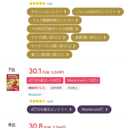
12
件
マラソンエントリー
ジャンルSALEエントリー
ウェブ検索利用エントリー
＋1,000㌽(初サービス利用)
ラクマ(買い回りに)
楽券(買い回りに)
サーティワン(買い回りに)
食パン袋(買い回りに)
7
30.1
位
5,549
円
円/枚
d㌽10%還元(＋500㌽)
Mastercard(＋110㌽)
665
ポイント
送料無料
162
枚入
Amazon
35
件
d㌽10%還元エントリー
Mastercard㌽
8
30.8
位
5,544
円
円/枚