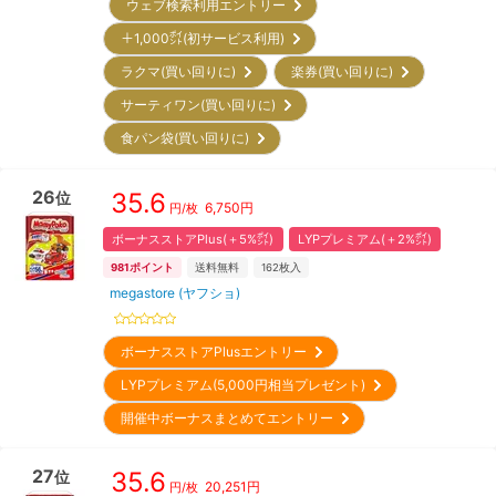
ウェブ検索利用エントリー
＋1,000㌽(初サービス利用)
ラクマ(買い回りに)
楽券(買い回りに)
サーティワン(買い回りに)
食パン袋(買い回りに)
26
35.6
位
6,750
円
円/枚
ボーナスストアPlus(＋5%㌽)
LYPプレミアム(＋2%㌽)
981
ポイント
送料無料
162
枚入
megastore (ヤフショ)
ボーナスストアPlusエントリー
LYPプレミアム(5,000円相当プレゼント)
開催中ボーナスまとめてエントリー
27
35.6
位
20,251
円
円/枚