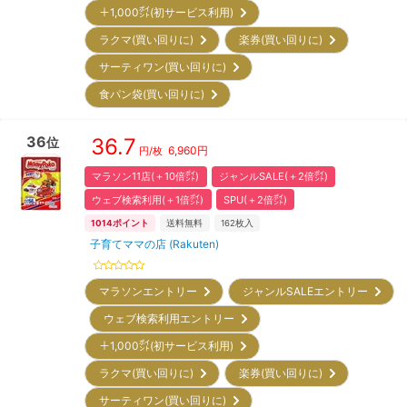
＋1,000㌽(初サービス利用)
ラクマ(買い回りに)
楽券(買い回りに)
サーティワン(買い回りに)
食パン袋(買い回りに)
36
36.7
位
6,960
円
円/枚
マラソン11店(＋10倍㌽)
ジャンルSALE(＋2倍㌽)
ウェブ検索利用(＋1倍㌽)
SPU(＋2倍㌽)
1014
ポイント
送料無料
162
枚入
子育てママの店 (Rakuten)
マラソンエントリー
ジャンルSALEエントリー
ウェブ検索利用エントリー
＋1,000㌽(初サービス利用)
ラクマ(買い回りに)
楽券(買い回りに)
サーティワン(買い回りに)