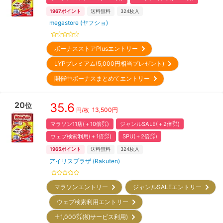
1967
ポイント
送料無料
324
枚入
megastore (ヤフショ)
ボーナスストアPlusエントリー
LYPプレミアム(5,000円相当プレゼント)
開催中ボーナスまとめてエントリー
20
35.6
位
13,500
円
円/枚
マラソン11店(＋10倍㌽)
ジャンルSALE(＋2倍㌽)
ウェブ検索利用(＋1倍㌽)
SPU(＋2倍㌽)
1965
ポイント
送料無料
324
枚入
アイリスプラザ (Rakuten)
マラソンエントリー
ジャンルSALEエントリー
ウェブ検索利用エントリー
＋1,000㌽(初サービス利用)