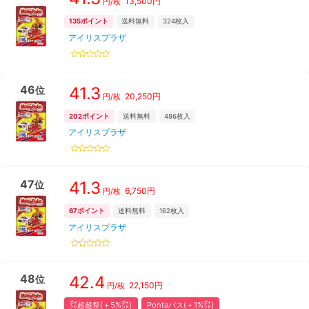
13,500
円
円/枚
135
ポイント
送料無料
324
枚入
アイリスプラザ
46
41.3
位
20,250
円
円/枚
202
ポイント
送料無料
486
枚入
アイリスプラザ
47
41.3
位
6,750
円
円/枚
67
ポイント
送料無料
162
枚入
アイリスプラザ
48
42.4
位
22,150
円
円/枚
㌽超超祭(＋5%㌽)
Pontaパス(＋1%㌽)