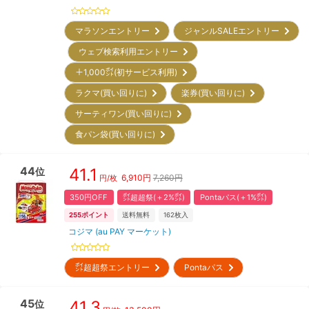
マラソンエントリー
ジャンルSALEエントリー
ウェブ検索利用エントリー
＋1,000㌽(初サービス利用)
ラクマ(買い回りに)
楽券(買い回りに)
サーティワン(買い回りに)
食パン袋(買い回りに)
44
41.1
位
6,910
円
7,260円
円/枚
350円OFF
㌽超超祭(＋2%㌽)
Pontaパス(＋1%㌽)
255
ポイント
送料無料
162
枚入
コジマ (au PAY マーケット)
㌽超超祭エントリー
Pontaパス
45
41.3
位