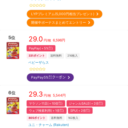
LYPプレミアム(5,000円相当プレゼント)
開催中ボーナスまとめてエントリー
5
29.0
位
6,596
円
円/枚
PayPay(＋5%㌽)
331
ポイント
送料無料
216
枚入
ベビーザらス
PayPay5%㌽クーポン
6
29.3
位
5,544
円
円/枚
マラソン11店(＋10倍㌽)
ジャンルSALE(＋2倍㌽)
ウェブ検索利用(＋1倍㌽)
SPU(＋2倍㌽)
805
ポイント
送料無料
162
枚入
ユニ・チャーム (Rakuten)