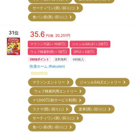
サーティワン(買い回りに)
食パン袋(買い回りに)
31
35.6
位
20,251
円
円/枚
マラソン11店(＋10倍㌽)
ジャンルSALE(＋2倍㌽)
ウェブ検索利用(＋1倍㌽)
SPU(＋2倍㌽)
2928
ポイント
送料無料
486
枚入
快適ホーム (Rakuten)
マラソンエントリー
ジャンルSALEエントリー
ウェブ検索利用エントリー
＋1,000㌽(初サービス利用)
ラクマ(買い回りに)
楽券(買い回りに)
サーティワン(買い回りに)
食パン袋(買い回りに)