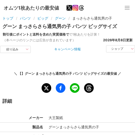
オムツ1枚あたりの最安値
トップ
パンツ
ビッグ
グーン
まっさらさら通気男の子
グーン
まっさらさら通気男の子
パンツ
ビッグ
サイズ
割引後にポイントと送料を含めた実質価格で
で1枚あたりを計算！
（本ページのリンクには広告が含まれています）
2026年8月8日
更新
キャンペーン情報
ショップ
絞り込み
＼
【】グーン まっさらさら通気男の子 パンツ ビッグサイズ
の最安値 ／
詳細
メーカー
大王製紙
製品名
グーン
まっさらさら通気男の子