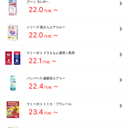
グーン
モレ0へ
22.0
～
円/枚
メリーズ
肌さらエアスルー
22.0
～
円/枚
マミーポコ
ドラえもん昼用＋夜用
22.1
～
円/枚
パンパース
超吸収エアリー
22.4
～
円/枚
マミーポコ
トミカ・プラレール
23.4
～
円/枚