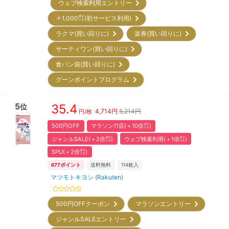
ウェブ検索利用エントリー
＋1,000㌽(初サービス利用)
ラクマ(買い回りに)
楽券(買い回りに)
サーティワン(買い回りに)
食パン袋(買い回りに)
グーンポイントプログラム
5
35.4
位
4,714
円
5,214円
円/枚
500円OFF
マラソン11店(＋10倍㌽)
ジャンルSALE(＋2倍㌽)
ウェブ検索利用(＋1倍㌽)
SPU(＋2倍㌽)
677
ポイント
送料無料
114
枚入
マツモトキヨシ (Rakuten)
500円OFFクーポン
マラソンエントリー
ジャンルSALEエントリー