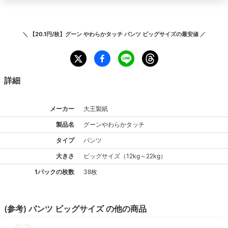
＼
【20.1円/枚】グーン やわらかタッチ パンツ ビッグサイズ
の最安値 ／
詳細
メーカー
大王製紙
製品名
グーン
やわらかタッチ
タイプ
パンツ
大きさ
ビッグ
サイズ
（
12kg～22kg
）
1パックの枚数
38枚
(参考)
パンツ
ビッグ
サイズ
の他の商品