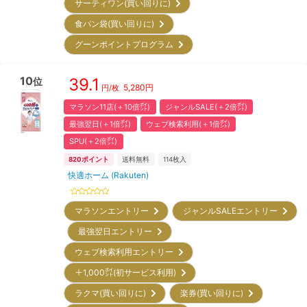
サーティワン(買い回りに)
食パン袋(買い回りに)
グーンポイントプログラム
10
39.1
位
5,280
円
円/枚
マラソン11店(＋10倍㌽)
ジャンルSALE(＋2倍㌽)
最強翌日(＋1倍㌽)
ウェブ検索利用(＋1倍㌽)
SPU(＋2倍㌽)
820
ポイント
送料無料
114
枚入
快適ホーム (Rakuten)
マラソンエントリー
ジャンルSALEエントリー
最強翌日エントリー
ウェブ検索利用エントリー
＋1,000㌽(初サービス利用)
ラクマ(買い回りに)
楽券(買い回りに)