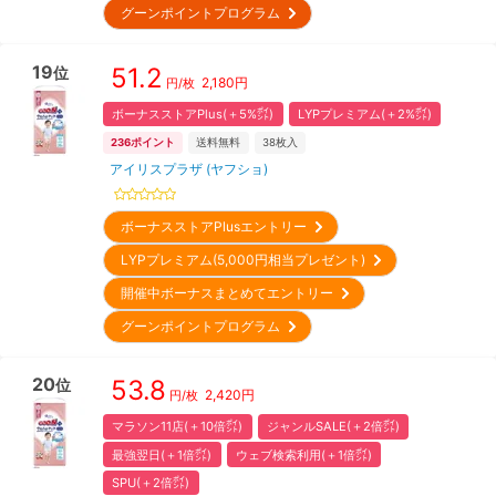
グーンポイントプログラム
19
51.2
位
2,180
円
円/枚
ボーナスストアPlus(＋5%㌽)
LYPプレミアム(＋2%㌽)
236
ポイント
送料無料
38
枚入
アイリスプラザ (ヤフショ)
ボーナスストアPlusエントリー
LYPプレミアム(5,000円相当プレゼント)
開催中ボーナスまとめてエントリー
グーンポイントプログラム
20
53.8
位
2,420
円
円/枚
マラソン11店(＋10倍㌽)
ジャンルSALE(＋2倍㌽)
最強翌日(＋1倍㌽)
ウェブ検索利用(＋1倍㌽)
SPU(＋2倍㌽)