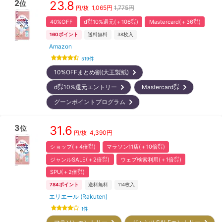
2
23.8
位
1,065
円
1,775円
円/枚
40%OFF
d㌽10%還元(＋106㌽)
Mastercard(＋36㌽)
160
ポイント
送料無料
38
枚入
Amazon
519
件
10%OFFまとめ割(大王製紙)
d㌽10%還元エントリー
Mastercard㌽
グーンポイントプログラム
3
31.6
位
4,390
円
円/枚
ショップ(＋4倍㌽)
マラソン11店(＋10倍㌽)
ジャンルSALE(＋2倍㌽)
ウェブ検索利用(＋1倍㌽)
SPU(＋2倍㌽)
784
ポイント
送料無料
114
枚入
エリエール (Rakuten)
1
件