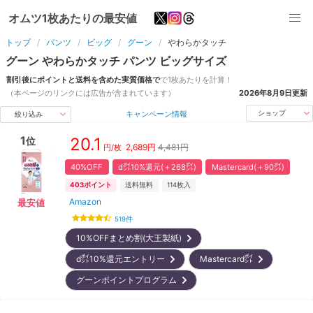
オムツ1枚あたりの最安値
トップ
パンツ
ビッグ
グーン
やわらかタッチ
グーン
やわらかタッチ
パンツ
ビッグ
サイズ
割引後にポイントと送料を含めた実質価格で
で1枚あたりを計算！
（本ページのリンクには広告が含まれています）
2026年8月9日
更新
キャンペーン情報
ショップ
絞り込み
1
20.1
位
2,689
円
4,481円
円/枚
40%OFF
d㌽10%還元(＋268㌽)
Mastercard(＋90㌽)
403
ポイント
送料無料
114
枚入
Amazon
最安値
519
件
10%OFFまとめ割(大王製紙)
d㌽10%還元エントリー
Mastercard㌽
グーンポイントプログラム