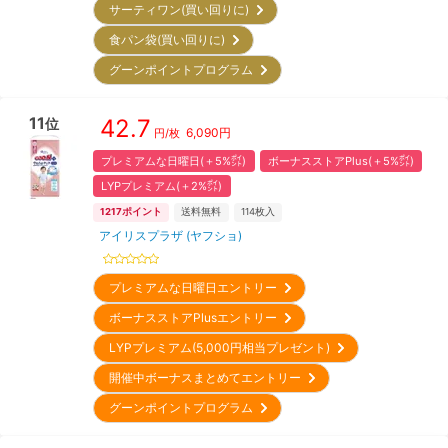
サーティワン(買い回りに)
食パン袋(買い回りに)
グーンポイントプログラム
11
42.7
位
6,090
円
円/枚
プレミアムな日曜日(＋5%㌽)
ボーナスストアPlus(＋5%㌽)
LYPプレミアム(＋2%㌽)
1217
ポイント
送料無料
114
枚入
アイリスプラザ (ヤフショ)
プレミアムな日曜日エントリー
ボーナスストアPlusエントリー
LYPプレミアム(5,000円相当プレゼント)
開催中ボーナスまとめてエントリー
グーンポイントプログラム