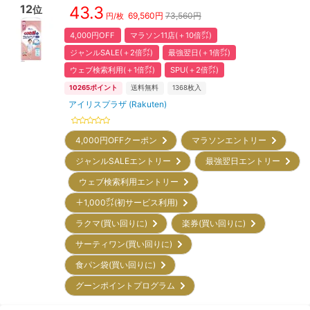
12
43.3
位
69,560
円
73,560円
円/枚
4,000円OFF
マラソン11店(＋10倍㌽)
ジャンルSALE(＋2倍㌽)
最強翌日(＋1倍㌽)
ウェブ検索利用(＋1倍㌽)
SPU(＋2倍㌽)
10265
ポイント
送料無料
1368
枚入
アイリスプラザ (Rakuten)
4,000円OFFクーポン
マラソンエントリー
ジャンルSALEエントリー
最強翌日エントリー
ウェブ検索利用エントリー
＋1,000㌽(初サービス利用)
ラクマ(買い回りに)
楽券(買い回りに)
サーティワン(買い回りに)
食パン袋(買い回りに)
グーンポイントプログラム