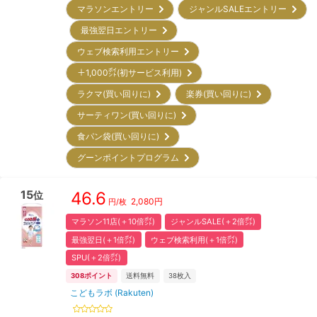
マラソンエントリー
ジャンルSALEエントリー
最強翌日エントリー
ウェブ検索利用エントリー
＋1,000㌽(初サービス利用)
ラクマ(買い回りに)
楽券(買い回りに)
サーティワン(買い回りに)
食パン袋(買い回りに)
グーンポイントプログラム
15
46.6
位
2,080
円
円/枚
マラソン11店(＋10倍㌽)
ジャンルSALE(＋2倍㌽)
最強翌日(＋1倍㌽)
ウェブ検索利用(＋1倍㌽)
SPU(＋2倍㌽)
308
ポイント
送料無料
38
枚入
こどもラボ (Rakuten)