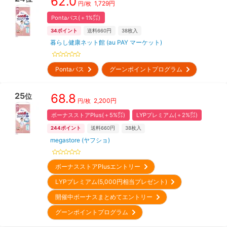
62.0
1,729
円
円/枚
Pontaパス(＋1%㌽)
34
ポイント
送料660円
38
枚入
暮らし健康ネット館 (au PAY マーケット)
Pontaパス
グーンポイントプログラム
25
68.8
位
2,200
円
円/枚
ボーナスストアPlus(＋5%㌽)
LYPプレミアム(＋2%㌽)
244
ポイント
送料660円
38
枚入
megastore (ヤフショ)
ボーナスストアPlusエントリー
LYPプレミアム(5,000円相当プレゼント)
開催中ボーナスまとめてエントリー
グーンポイントプログラム