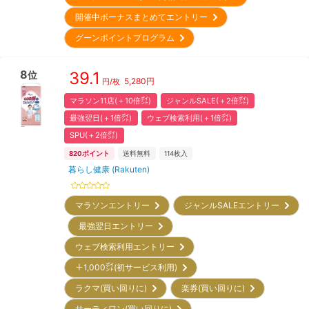
開催中ボーナスまとめてエントリー
グーンポイントプログラム
8
39.1
位
5,280
円
円/枚
マラソン11店(＋10倍㌽)
ジャンルSALE(＋2倍㌽)
最強翌日(＋1倍㌽)
ウェブ検索利用(＋1倍㌽)
SPU(＋2倍㌽)
820
ポイント
送料無料
114
枚入
暮らし健康 (Rakuten)
マラソンエントリー
ジャンルSALEエントリー
最強翌日エントリー
ウェブ検索利用エントリー
＋1,000㌽(初サービス利用)
ラクマ(買い回りに)
楽券(買い回りに)
サーティワン(買い回りに)