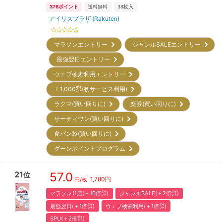
376
ポイント
送料無料
38
枚入
アイリスプラザ (Rakuten)
マラソンエントリー
ジャンルSALEエントリー
最強翌日エントリー
ウェブ検索利用エントリー
＋1,000㌽(初サービス利用)
ラクマ(買い回りに)
楽券(買い回りに)
サーティワン(買い回りに)
食パン袋(買い回りに)
グーンポイントプログラム
21
57.0
位
1,780
円
円/枚
マラソン11店(＋10倍㌽)
ジャンルSALE(＋2倍㌽)
最強翌日(＋1倍㌽)
ウェブ検索利用(＋1倍㌽)
SPU(＋2倍㌽)