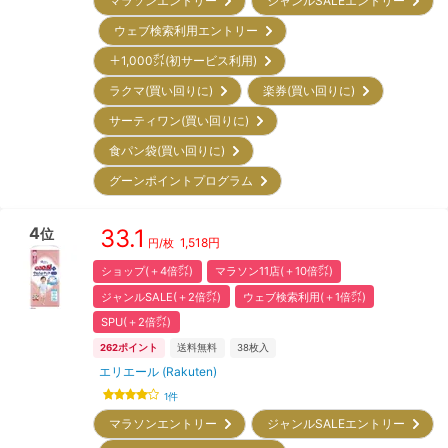
マラソンエントリー
ジャンルSALEエントリー
ウェブ検索利用エントリー
＋1,000㌽(初サービス利用)
ラクマ(買い回りに)
楽券(買い回りに)
サーティワン(買い回りに)
食パン袋(買い回りに)
グーンポイントプログラム
4
33.1
位
1,518
円
円/枚
ショップ(＋4倍㌽)
マラソン11店(＋10倍㌽)
ジャンルSALE(＋2倍㌽)
ウェブ検索利用(＋1倍㌽)
SPU(＋2倍㌽)
262
ポイント
送料無料
38
枚入
エリエール (Rakuten)
1
件
マラソンエントリー
ジャンルSALEエントリー