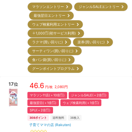
マラソンエントリー
ジャンルSALEエントリー
最強翌日エントリー
ウェブ検索利用エントリー
＋1,000㌽(初サービス利用)
ラクマ(買い回りに)
楽券(買い回りに)
サーティワン(買い回りに)
食パン袋(買い回りに)
グーンポイントプログラム
17
46.6
位
2,080
円
円/枚
マラソン11店(＋10倍㌽)
ジャンルSALE(＋2倍㌽)
最強翌日(＋1倍㌽)
ウェブ検索利用(＋1倍㌽)
SPU(＋2倍㌽)
308
ポイント
送料無料
38
枚入
子育てママの店 (Rakuten)