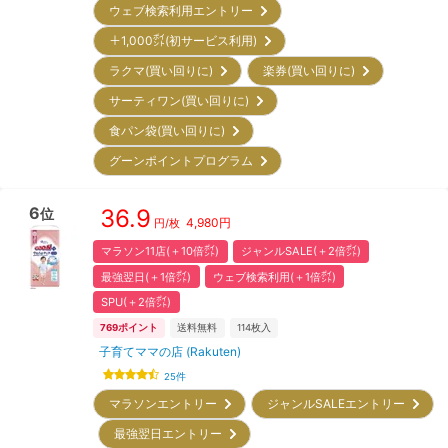
ウェブ検索利用エントリー
＋1,000㌽(初サービス利用)
ラクマ(買い回りに)
楽券(買い回りに)
サーティワン(買い回りに)
食パン袋(買い回りに)
グーンポイントプログラム
6
36.9
位
4,980
円
円/枚
マラソン11店(＋10倍㌽)
ジャンルSALE(＋2倍㌽)
最強翌日(＋1倍㌽)
ウェブ検索利用(＋1倍㌽)
SPU(＋2倍㌽)
769
ポイント
送料無料
114
枚入
子育てママの店 (Rakuten)
25
件
マラソンエントリー
ジャンルSALEエントリー
最強翌日エントリー