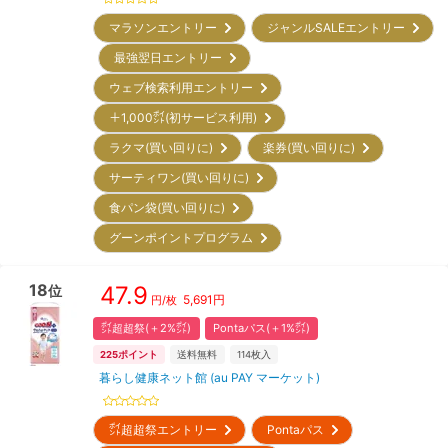
マラソンエントリー
ジャンルSALEエントリー
最強翌日エントリー
ウェブ検索利用エントリー
＋1,000㌽(初サービス利用)
ラクマ(買い回りに)
楽券(買い回りに)
サーティワン(買い回りに)
食パン袋(買い回りに)
グーンポイントプログラム
18
47.9
位
5,691
円
円/枚
㌽超超祭(＋2%㌽)
Pontaパス(＋1%㌽)
225
ポイント
送料無料
114
枚入
暮らし健康ネット館 (au PAY マーケット)
㌽超超祭エントリー
Pontaパス