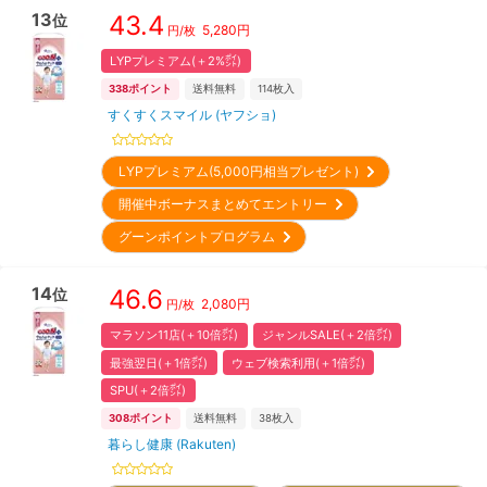
13
43.4
位
5,280
円
円/枚
LYPプレミアム(＋2%㌽)
338
ポイント
送料無料
114
枚入
すくすくスマイル (ヤフショ)
LYPプレミアム(5,000円相当プレゼント)
開催中ボーナスまとめてエントリー
グーンポイントプログラム
14
46.6
位
2,080
円
円/枚
マラソン11店(＋10倍㌽)
ジャンルSALE(＋2倍㌽)
最強翌日(＋1倍㌽)
ウェブ検索利用(＋1倍㌽)
SPU(＋2倍㌽)
308
ポイント
送料無料
38
枚入
暮らし健康 (Rakuten)