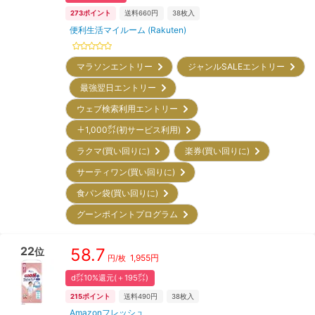
273
ポイント
送料660円
38
枚入
便利生活マイルーム (Rakuten)
マラソンエントリー
ジャンルSALEエントリー
最強翌日エントリー
ウェブ検索利用エントリー
＋1,000㌽(初サービス利用)
ラクマ(買い回りに)
楽券(買い回りに)
サーティワン(買い回りに)
食パン袋(買い回りに)
グーンポイントプログラム
22
58.7
位
1,955
円
円/枚
d㌽10%還元(＋195㌽)
215
ポイント
送料490円
38
枚入
Amazonフレッシュ