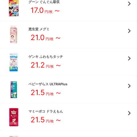
グーン
ぐんぐん吸収
17.0
～
円/枚
恵生堂
メグミ
21.0
～
円/枚
ゲンキ
ふわもちタッチ
21.2
～
円/枚
ベビーザらス
ULTRAPlus
21.5
～
円/枚
マミーポコ
ドラえもん
21.5
～
円/枚