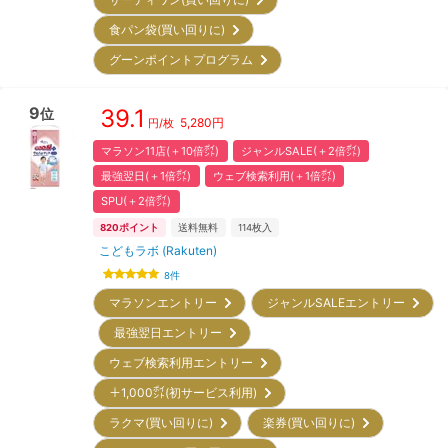
食パン袋(買い回りに)
グーンポイントプログラム
9
39.1
位
5,280
円
円/枚
マラソン11店(＋10倍㌽)
ジャンルSALE(＋2倍㌽)
最強翌日(＋1倍㌽)
ウェブ検索利用(＋1倍㌽)
SPU(＋2倍㌽)
820
ポイント
送料無料
114
枚入
こどもラボ (Rakuten)
8
件
マラソンエントリー
ジャンルSALEエントリー
最強翌日エントリー
ウェブ検索利用エントリー
＋1,000㌽(初サービス利用)
ラクマ(買い回りに)
楽券(買い回りに)