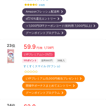
519
件
Amazonフレッシュ配送料
d㌽10%還元エントリー
＋1,000円OFFクーポンコード(初利用 7,000円以上)
グーンポイントプログラム
23
59.9
位
1,728
円
円/枚
LYPプレミアム(＋2%㌽)
111
ポイント
送料660円
38
枚入
すくすくスマイル (ヤフショ)
LYPプレミアム(5,000円相当プレゼント)
開催中ボーナスまとめてエントリー
グーンポイントプログラム
24
位