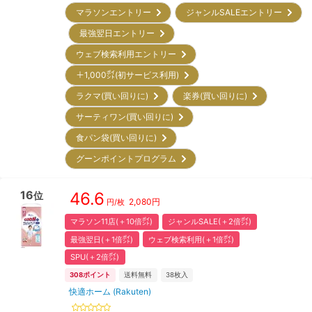
マラソンエントリー
ジャンルSALEエントリー
最強翌日エントリー
ウェブ検索利用エントリー
＋1,000㌽(初サービス利用)
ラクマ(買い回りに)
楽券(買い回りに)
サーティワン(買い回りに)
食パン袋(買い回りに)
グーンポイントプログラム
16
46.6
位
2,080
円
円/枚
マラソン11店(＋10倍㌽)
ジャンルSALE(＋2倍㌽)
最強翌日(＋1倍㌽)
ウェブ検索利用(＋1倍㌽)
SPU(＋2倍㌽)
308
ポイント
送料無料
38
枚入
快適ホーム (Rakuten)