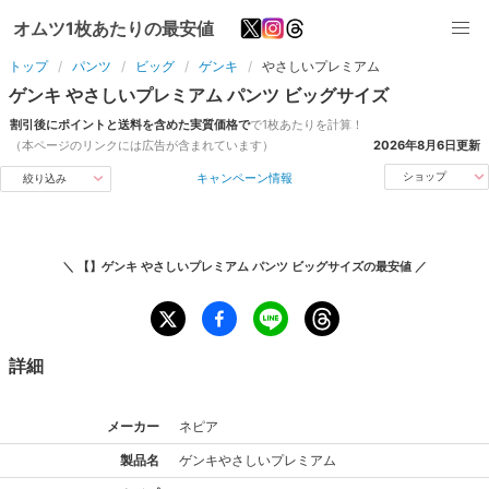
オムツ1枚あたりの最安値
トップ
パンツ
ビッグ
ゲンキ
やさしいプレミアム
ゲンキ
やさしいプレミアム
パンツ
ビッグ
サイズ
割引後にポイントと送料を含めた実質価格で
で1枚あたりを計算！
（本ページのリンクには広告が含まれています）
2026年8月6日
更新
キャンペーン情報
ショップ
絞り込み
＼
【】ゲンキ やさしいプレミアム パンツ ビッグサイズ
の最安値 ／
詳細
メーカー
ネピア
製品名
ゲンキ
やさしいプレミアム