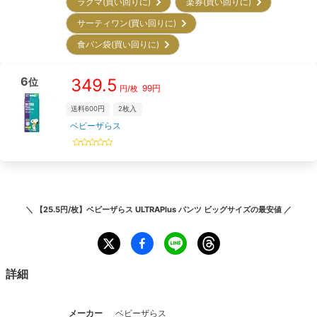
ラクマ(買い回りに)
楽券(買い回りに)
サーティワン(買い回りに)
食パン袋(買い回りに)
6
349.5
位
99
円
円/枚
送料600円
2
枚入
ベビーザらス
＼
【25.5円/枚】ベビーザらス ULTRAPlus パンツ ビッグサイズ
の最安値 ／
詳細
メーカー
ベビーザらス