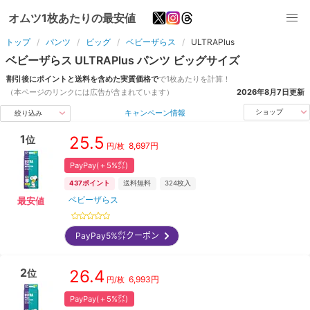
オムツ1枚あたりの最安値
トップ
パンツ
ビッグ
ベビーザらス
ULTRAPlus
ベビーザらス
ULTRAPlus
パンツ
ビッグ
サイズ
割引後にポイントと送料を含めた実質価格で
で1枚あたりを計算！
（本ページのリンクには広告が含まれています）
2026年8月7日
更新
キャンペーン情報
ショップ
絞り込み
1
25.5
位
8,697
円
円/枚
PayPay(＋5%㌽)
437
ポイント
送料無料
324
枚入
ベビーザらス
最安値
PayPay5%㌽クーポン
2
26.4
位
6,993
円
円/枚
PayPay(＋5%㌽)