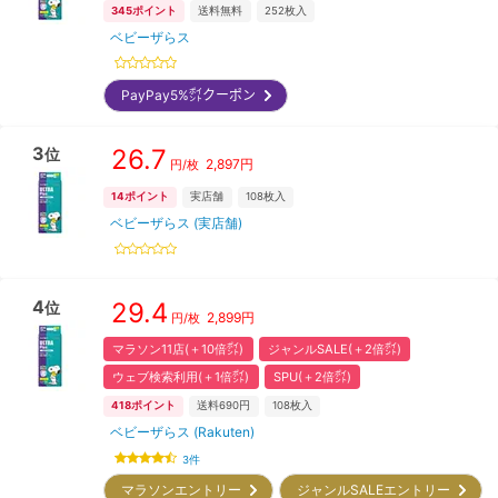
345
ポイント
送料無料
252
枚入
ベビーザらス
PayPay5%㌽クーポン
3
26.7
位
2,897
円
円/枚
14
ポイント
実店舗
108
枚入
ベビーザらス (実店舗)
4
29.4
位
2,899
円
円/枚
マラソン11店(＋10倍㌽)
ジャンルSALE(＋2倍㌽)
ウェブ検索利用(＋1倍㌽)
SPU(＋2倍㌽)
418
ポイント
送料690円
108
枚入
ベビーザらス (Rakuten)
3
件
マラソンエントリー
ジャンルSALEエントリー