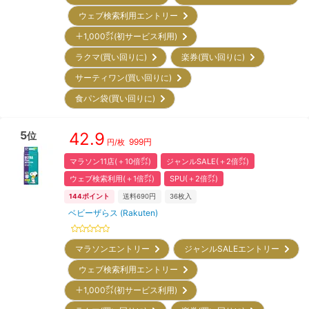
ウェブ検索利用エントリー
＋1,000㌽(初サービス利用)
ラクマ(買い回りに)
楽券(買い回りに)
サーティワン(買い回りに)
食パン袋(買い回りに)
5
42.9
位
999
円
円/枚
マラソン11店(＋10倍㌽)
ジャンルSALE(＋2倍㌽)
ウェブ検索利用(＋1倍㌽)
SPU(＋2倍㌽)
144
ポイント
送料690円
36
枚入
ベビーザらス (Rakuten)
マラソンエントリー
ジャンルSALEエントリー
ウェブ検索利用エントリー
＋1,000㌽(初サービス利用)