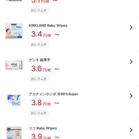
円/枚
おしりふき
KIRKLAND
Baby Wipes
3.4
～
円/枚
おしりふき
ゲンキ
超厚手
3.6
～
円/枚
おしりふき
アカチャンホンポ
水99％Super
3.8
～
円/枚
おしりふき
リコ
Baby Wipes
3.9
～
円/枚