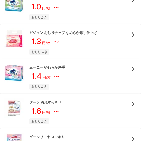
1.0
～
円/枚
おしりふき
ピジョン
おしりナップ なめらか厚手仕上げ
1.3
～
円/枚
おしりふき
ムーニー
やわらか厚手
1.4
～
円/枚
おしりふき
グーン
汚れすっきり
1.6
～
円/枚
おしりふき
グーン
よごれスッキリ