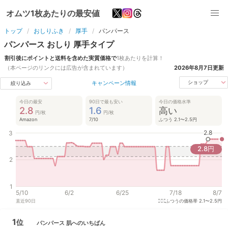
オムツ1枚あたりの最安値
トップ
おしりふき
厚手
パンパース
パンパース
おしり
厚手
タイプ
割引後にポイントと送料を含めた実質価格で
1枚あたりを計算！
（本ページのリンクには広告が含まれています）
2026年8月7日
更新
キャンペーン情報
ショップ
絞り込み
今日の最安
90日で最も安い
今日の価格水準
2.8
1.6
高い
円/枚
円/枚
Amazon
7/10
ふつう 2.1〜2.5円
2.8
3
2.8
円
2
1
5/10
6/2
6/25
7/18
8/7
直近
90
日
ふつうの価格帯
2.1〜2.5円
1
位
パンパース
肌へのいちばん