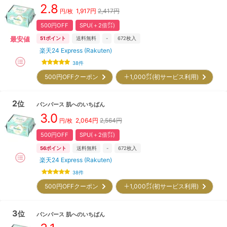
2.8
1,917
円
2,417円
円/枚
500円OFF
SPU(＋2倍㌽)
最安値
51
ポイント
送料無料
-
672
枚入
楽天24 Express (Rakuten)
38
件
500円OFFクーポン
＋1,000㌽(初サービス利用)
2
位
パンパース
肌へのいちばん
3.0
2,064
円
2,564円
円/枚
500円OFF
SPU(＋2倍㌽)
56
ポイント
送料無料
-
672
枚入
楽天24 Express (Rakuten)
38
件
500円OFFクーポン
＋1,000㌽(初サービス利用)
3
位
パンパース
肌へのいちばん