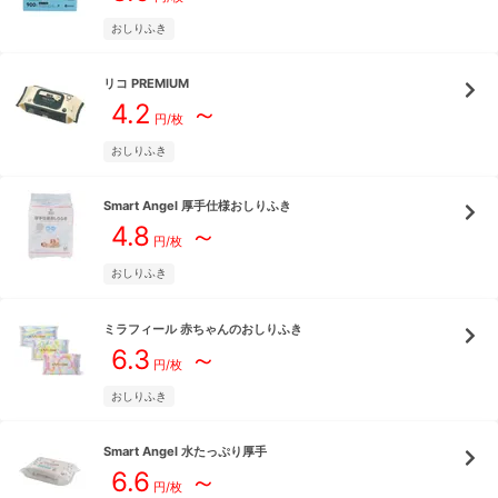
おしりふき
リコ
PREMIUM
4.2
～
円/枚
おしりふき
Smart Angel
厚手仕様おしりふき
4.8
～
円/枚
おしりふき
ミラフィール
赤ちゃんのおしりふき
6.3
～
円/枚
おしりふき
Smart Angel
水たっぷり厚手
6.6
～
円/枚