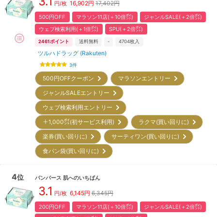
3.1
16,902
円
17,402円
円/枚
500円OFF
マラソン11店(＋10倍㌽)
ジャンルSALE(＋2倍㌽)
ウェブ検索利用(＋1倍㌽)
SPU(＋2倍㌽)
2461
ポイント
送料無料
-
4704
枚入
ツルハドラッグ (Rakuten)
3
件
500円OFFクーポン
マラソンエントリー
ジャンルSALEエントリー
ウェブ検索利用エントリー
＋1,000㌽(初サービス利用)
ラクマ(買い回りに)
楽券(買い回りに)
サーティワン(買い回りに)
食パン袋(買い回りに)
4
位
パンパース
肌へのいちばん
3.1
6,145
円
6,345円
円/枚
200円OFF
マラソン11店(＋10倍㌽)
ジャンルSALE(＋2倍㌽)