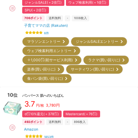
ジャンルSALE(＋2倍㌽)
ウェブ検索利用(＋1倍㌽)
SPU(＋2倍㌽)
706
ポイント
送料無料
-
1008
枚入
子育てママの店 (Rakuten)
6
件
マラソンエントリー
ジャンルSALEエントリー
ウェブ検索利用エントリー
＋1,000㌽(初サービス利用)
ラクマ(買い回りに)
楽券(買い回りに)
サーティワン(買い回りに)
食パン袋(買い回りに)
10
位
パンパース
肌へのいちばん
3.7
3,780
円
円/枚
d㌽10%還元(＋378㌽)
Mastercard(＋76㌽)
492
ポイント
送料無料
-
896
枚入
Amazon
1853
件