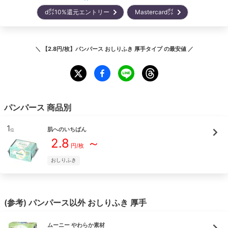
d㌽10%還元エントリー
Mastercard㌽
＼
【2.8円/枚】パンパース おしりふき 厚手タイプ
の最安値 ／
パンパース
商品別
1
肌へのいちばん
位
2.8
～
円/枚
おしりふき
(参考)
パンパース
以外
おしりふき
厚手
ムーニー
やわらか素材