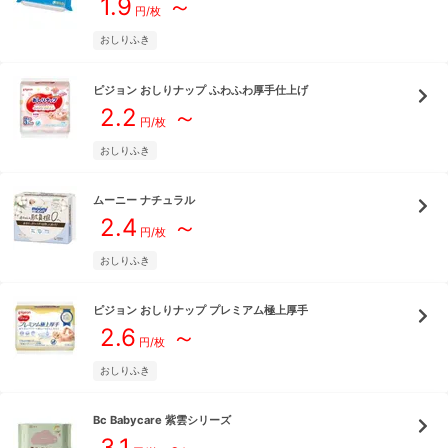
1.9
～
円/枚
おしりふき
ピジョン
おしりナップ ふわふわ厚手仕上げ
2.2
～
円/枚
おしりふき
ムーニー
ナチュラル
2.4
～
円/枚
おしりふき
ピジョン
おしりナップ プレミアム極上厚手
2.6
～
円/枚
おしりふき
Bc Babycare
紫雲シリーズ
3.1
～