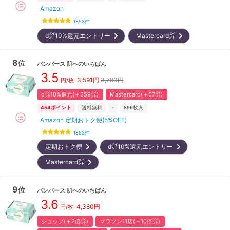
Amazon
1853
件
d㌽10%還元エントリー
Mastercard㌽
8
位
パンパース
肌へのいちばん
3.5
3,591
円
3,780円
円/枚
d㌽10%還元(＋359㌽)
Mastercard(＋57㌽)
454
ポイント
送料無料
-
896
枚入
Amazon 定期おトク便(5%OFF)
1853
件
定期おトク便
d㌽10%還元エントリー
Mastercard㌽
9
位
パンパース
肌へのいちばん
3.6
4,380
円
円/枚
ショップ(＋2倍㌽)
マラソン11店(＋10倍㌽)