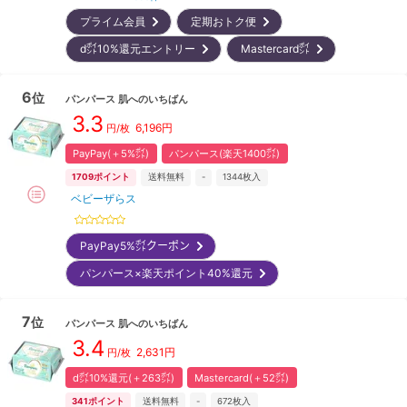
プライム会員
定期おトク便
d㌽10%還元エントリー
Mastercard㌽
6
位
パンパース
肌へのいちばん
3.3
6,196
円
円/枚
PayPay(＋5%㌽)
パンパース(楽天1400㌽)
1709
ポイント
送料無料
-
1344
枚入
ベビーザらス
PayPay5%㌽クーポン
パンパース×楽天ポイント40%還元
7
位
パンパース
肌へのいちばん
3.4
2,631
円
円/枚
d㌽10%還元(＋263㌽)
Mastercard(＋52㌽)
341
ポイント
送料無料
-
672
枚入