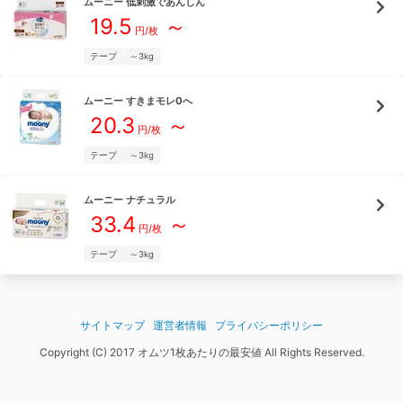
ムーニー
低刺激であんしん
19.5
～
円/枚
テープ
～3kg
ムーニー
すきまモレ0へ
20.3
～
円/枚
テープ
～3kg
ムーニー
ナチュラル
33.4
～
円/枚
テープ
～3kg
サイトマップ
運営者情報
プライバシーポリシー
Copyright (C) 2017 オムツ1枚あたりの最安値 All Rights Reserved.