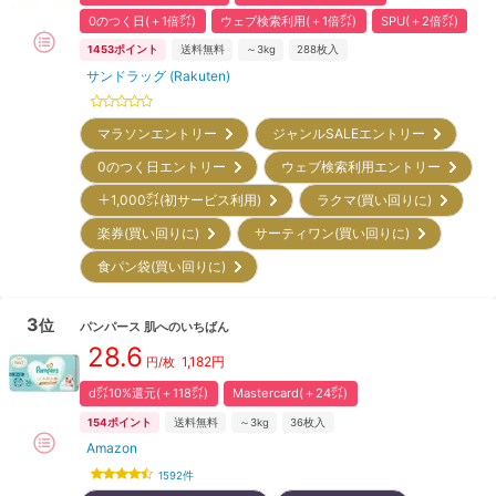
0のつく日(＋1倍㌽)
ウェブ検索利用(＋1倍㌽)
SPU(＋2倍㌽)
1453
ポイント
送料無料
～3kg
288
枚入
サンドラッグ (Rakuten)
マラソンエントリー
ジャンルSALEエントリー
0のつく日エントリー
ウェブ検索利用エントリー
＋1,000㌽(初サービス利用)
ラクマ(買い回りに)
楽券(買い回りに)
サーティワン(買い回りに)
食パン袋(買い回りに)
3
位
パンパース
肌へのいちばん
28.6
1,182
円
円/枚
d㌽10%還元(＋118㌽)
Mastercard(＋24㌽)
154
ポイント
送料無料
～3kg
36
枚入
Amazon
1592
件