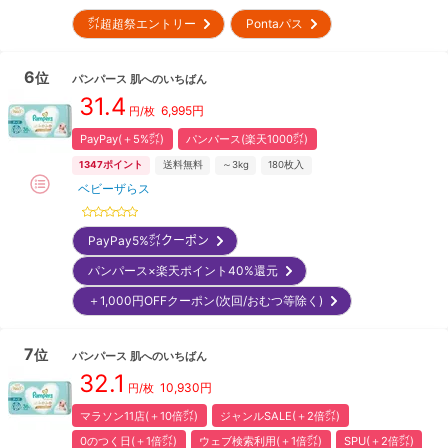
㌽超超祭エントリー
Pontaパス
6
位
パンパース
肌へのいちばん
31.4
6,995
円
円/枚
PayPay(＋5%㌽)
パンパース(楽天1000㌽)
1347
ポイント
送料無料
～3kg
180
枚入
ベビーザらス
PayPay5%㌽クーポン
パンパース×楽天ポイント40%還元
＋1,000円OFFクーポン(次回/おむつ等除く)
7
位
パンパース
肌へのいちばん
32.1
10,930
円
円/枚
マラソン11店(＋10倍㌽)
ジャンルSALE(＋2倍㌽)
0のつく日(＋1倍㌽)
ウェブ検索利用(＋1倍㌽)
SPU(＋2倍㌽)