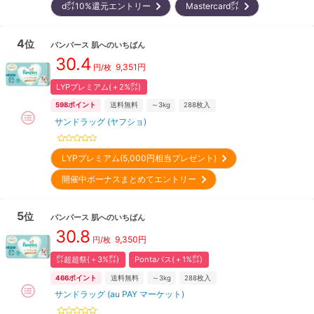
d㌽10%還元エントリー
Mastercard㌽
4
位
パンパース
肌へのいちばん
30.4
9,351
円
円/枚
LYPプレミアム(＋2%㌽)
598
ポイント
送料無料
～3kg
288
枚入
サンドラッグ (ヤフショ)
LYPプレミアム(5,000円相当プレゼント)
開催中ボーナスまとめてエントリー
5
位
パンパース
肌へのいちばん
30.8
9,350
円
円/枚
㌽超超祭(＋3%㌽)
Pontaパス(＋1%㌽)
466
ポイント
送料無料
～3kg
288
枚入
サンドラッグ (au PAY マーケット)