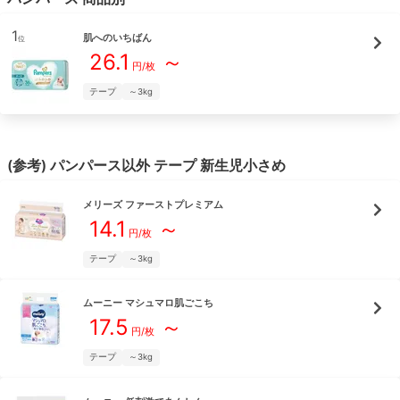
1
肌へのいちばん
位
26.1
～
円/枚
テープ
～3kg
(参考)
パンパース
以外
テープ
新生児小さめ
メリーズ
ファーストプレミアム
14.1
～
円/枚
テープ
～3kg
ムーニー
マシュマロ肌ごこち
17.5
～
円/枚
テープ
～3kg