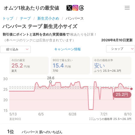
オムツ1枚あたりの最安値
トップ
テープ
新生児小さめ
パンパース
パンパース
テープ
新生児小
サイズ
割引後にポイントと送料を含めた実質価格で
1枚あたりを計算！
（本ページのリンクには広告が含まれています）
2026年8月10日
更新
キャンペーン情報
ショップ
絞り込み
今日の最安
90日で最も安い
今日の価格水準
25.2
15.4
安い
円/枚
円/枚
楽天
7/10
ふつう 25.5〜26.3円
28.6
30
25
25.2
円
20
15
5/13
6/5
6/28
7/21
8/10
直近
90
日
ふつうの価格帯
25.5〜26.3円
1
位
パンパース
肌へのいちばん