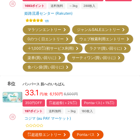
1693
ポイント
送料無料
～3kg
288
枚入
姫路流通センター (Rakuten)
1
件
マラソンエントリー
ジャンルSALEエントリー
0のつく日エントリー
ウェブ検索利用エントリー
＋1,000㌽(初サービス利用)
ラクマ(買い回りに)
楽券(買い回りに)
サーティワン(買い回りに)
食パン袋(買い回りに)
8
位
パンパース
肌へのいちばん
33.1
6,150
円
6,500円
円/枚
350円OFF
㌽超超祭(＋2%㌽)
Pontaパス(＋1%㌽)
197
ポイント
送料無料
～3kg
180
枚入
コジマ (au PAY マーケット)
㌽超超祭エントリー
Pontaパス