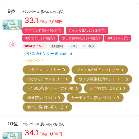
9
位
パンパース
肌へのいちばん
33.1
7,058
円
円/枚
マラソン11店(＋10倍㌽)
ジャンルSALE(＋2倍㌽)
0のつく日(＋1倍㌽)
ウェブ検索利用(＋1倍㌽)
SPU(＋2倍㌽)
1094
ポイント
送料無料
～3kg
180
枚入
姫路流通センター (Rakuten)
マラソンエントリー
ジャンルSALEエントリー
0のつく日エントリー
ウェブ検索利用エントリー
＋1,000㌽(初サービス利用)
ラクマ(買い回りに)
楽券(買い回りに)
サーティワン(買い回りに)
食パン袋(買い回りに)
10
位
パンパース
肌へのいちばん
34.1
1,100
円
円/枚