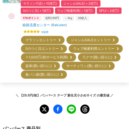
マラソン11店(＋10倍㌽)
ジャンルSALE(＋2倍㌽)
0のつく日(＋1倍㌽)
ウェブ検索利用(＋1倍㌽)
SPU(＋2倍㌽)
170
ポイント
送料299円
～3kg
36
枚入
姫路流通センター (Rakuten)
106
件
マラソンエントリー
ジャンルSALEエントリー
0のつく日エントリー
ウェブ検索利用エントリー
＋1,000㌽(初サービス利用)
ラクマ(買い回りに)
楽券(買い回りに)
サーティワン(買い回りに)
食パン袋(買い回りに)
＼
【25.5円/枚】パンパース テープ 新生児小さめサイズ
の最安値 ／
パンパース
商品別