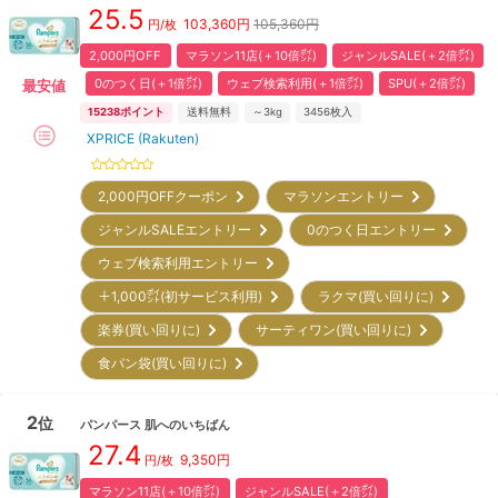
25.5
103,360
円
105,360円
円/枚
2,000円OFF
マラソン11店(＋10倍㌽)
ジャンルSALE(＋2倍㌽)
0のつく日(＋1倍㌽)
ウェブ検索利用(＋1倍㌽)
SPU(＋2倍㌽)
最安値
15238
ポイント
送料無料
～3kg
3456
枚入
XPRICE (Rakuten)
2,000円OFFクーポン
マラソンエントリー
ジャンルSALEエントリー
0のつく日エントリー
ウェブ検索利用エントリー
＋1,000㌽(初サービス利用)
ラクマ(買い回りに)
楽券(買い回りに)
サーティワン(買い回りに)
食パン袋(買い回りに)
2
位
パンパース
肌へのいちばん
27.4
9,350
円
円/枚
マラソン11店(＋10倍㌽)
ジャンルSALE(＋2倍㌽)