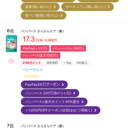
楽券(買い回りに)
サーティワン(買い回りに)
食パン袋(買い回りに)
6
位
パンパース
さらさらケア
（新）
17.3
6,996
円
円/枚
PayPay(＋5%㌽)
パンパース(＋200㌽)
パンパース(楽天1000㌽)
2150
ポイント
送料無料
～5kg
280
枚入
ベビーザらス
PayPay5%㌽クーポン
パンパース 200㌽(8のつく日)
パンパース×楽天ポイント40%還元
＋1,000円OFFクーポン(次回/おむつ等除く)
7
位
パンパース
さらさらケア
（新）