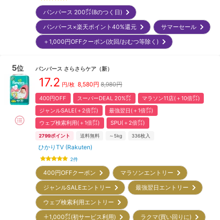
パンパース 200㌽(8のつく日)
パンパース×楽天ポイント40%還元
サマーセール
＋1,000円OFFクーポン(次回/おむつ等除く)
5
位
パンパース
さらさらケア
（新）
17.2
8,580
円
8,980円
円/枚
400円OFF
スーパーDEAL 20%㌽
マラソン11店(＋10倍㌽)
ジャンルSALE(＋2倍㌽)
最強翌日(＋1倍㌽)
ウェブ検索利用(＋1倍㌽)
SPU(＋2倍㌽)
2799
ポイント
送料無料
～5kg
336
枚入
ひかりTV (Rakuten)
2
件
400円OFFクーポン
マラソンエントリー
ジャンルSALEエントリー
最強翌日エントリー
ウェブ検索利用エントリー
＋1,000㌽(初サービス利用)
ラクマ(買い回りに)