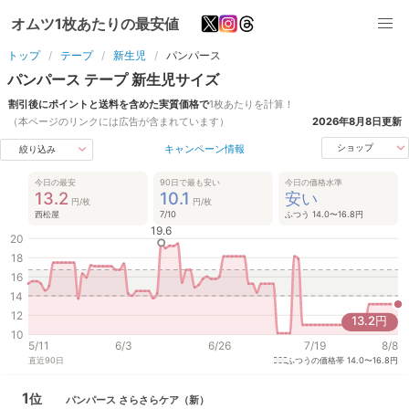
オムツ1枚あたりの最安値
トップ
テープ
新生児
パンパース
パンパース
テープ
新生児
サイズ
割引後にポイントと送料を含めた実質価格で
1枚あたりを計算！
（本ページのリンクには広告が含まれています）
2026年8月8日
更新
キャンペーン情報
ショップ
絞り込み
今日の最安
90日で最も安い
今日の価格水準
13.2
10.1
安い
円/枚
円/枚
西松屋
7/10
ふつう 14.0〜16.8円
19.6
20
18
16
14
12
13.2
円
10
5/11
6/3
6/26
7/19
8/8
直近
90
日
ふつうの価格帯
14.0〜16.8円
1
位
パンパース
さらさらケア
（新）