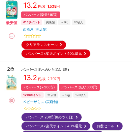
13.2
1,538
円
円/枚
パンパース(楽天615㌽)
最安値
615
ポイント
実店舗
～5kg
70
枚入
西松屋 (実店舗)
クリアランスセール
パンパース×楽天ポイント40%還元
2
位
パンパース
肌へのいちばん
（新）
13.2
2,797
円
円/枚
パンパース(＋200㌽)
パンパース(楽天1000㌽)
1213
ポイント
実店舗
～5kg
120
枚入
ベビーザらス (実店舗)
パンパース 200㌽(8のつく日)
パンパース×楽天ポイント40%還元
お盆セール