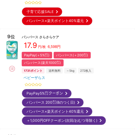
子育て応援SALE
パンパース×楽天ポイント40%還元
9
位
パンパース
さらさらケア
17.9
6,598
円
円/枚
PayPay(＋5%㌽)
パンパース(＋200㌽)
パンパース(楽天1000㌽)
1731
ポイント
送料無料
～5kg
272
枚入
ベビーザらス
PayPay5%㌽クーポン
パンパース 200㌽(8のつく日)
パンパース×楽天ポイント40%還元
＋1,000円OFFクーポン(次回/おむつ等除く)