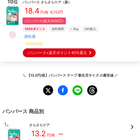
10
位
パンパース
さらさらケア
（新）
18.4
6,152
円
円/枚
パンパース(楽天1000㌽)
1000
ポイント
送料無料
～5kg
280
枚入
西松屋
パンパース×楽天ポイント40%還元
＼
【13.2円/枚】パンパース テープ 新生児サイズ
の最安値 ／
パンパース
商品別
1
さらさらケア
位
13.2
～
円/枚