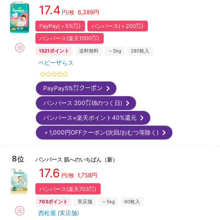
17.4
6,389
円
円/枚
PayPay(＋5%㌽)
パンパース(＋200㌽)
パンパース(楽天1000㌽)
1521
ポイント
送料無料
～5kg
280
枚入
ベビーザらス
PayPay5%㌽クーポン
パンパース 200㌽(8のつく日)
パンパース×楽天ポイント40%還元
＋1,000円OFFクーポン(次回/おむつ等除く)
8
位
パンパース
肌へのいちばん
（新）
17.6
1,758
円
円/枚
パンパース(楽天703㌽)
703
ポイント
実店舗
～5kg
60
枚入
西松屋 (実店舗)