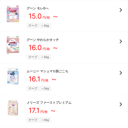
グーン
モレ0へ
15.0
～
円/枚
テープ
～5kg
グーン
やわらかタッチ
16.0
～
円/枚
テープ
～5kg
ムーニー
マシュマロ肌ごこち
16.1
～
円/枚
テープ
～5kg
メリーズ
ファーストプレミアム
17.1
～
円/枚
テープ
～5kg