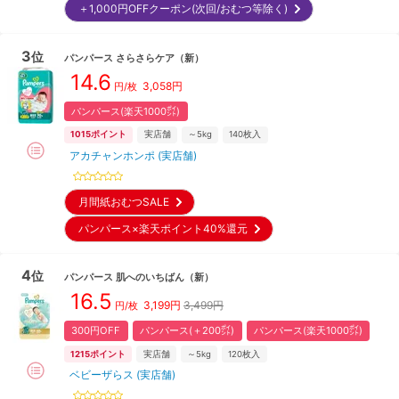
＋1,000円OFFクーポン(次回/おむつ等除く)
3
位
パンパース
さらさらケア
（新）
14.6
3,058
円
円/枚
パンパース(楽天1000㌽)
1015
ポイント
実店舗
～5kg
140
枚入
アカチャンホンポ (実店舗)
月間紙おむつSALE
パンパース×楽天ポイント40%還元
4
位
パンパース
肌へのいちばん
（新）
16.5
3,199
円
3,499円
円/枚
300円OFF
パンパース(＋200㌽)
パンパース(楽天1000㌽)
1215
ポイント
実店舗
～5kg
120
枚入
ベビーザらス (実店舗)