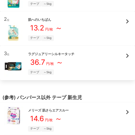
テープ
～5kg
2
肌へのいちばん
位
13.2
～
円/枚
テープ
～5kg
3
ラグジュアリーシルキータッチ
位
36.7
～
円/枚
テープ
～5kg
(参考)
パンパース
以外
テープ
新生児
メリーズ
肌さらエアスルー
14.6
～
円/枚
テープ
～5kg