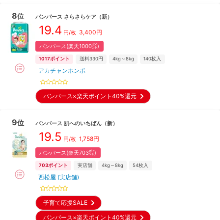
8
位
パンパース
さらさらケア
（新）
19.4
3,400
円
円/枚
パンパース(楽天1000㌽)
1017
ポイント
送料330円
4kg～8kg
140
枚入
アカチャンホンポ
パンパース×楽天ポイント40%還元
9
位
パンパース
肌へのいちばん
（新）
19.5
1,758
円
円/枚
パンパース(楽天703㌽)
703
ポイント
実店舗
4kg～8kg
54
枚入
西松屋 (実店舗)
子育て応援SALE
パンパース×楽天ポイント40%還元