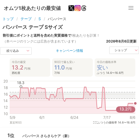
オムツ1枚あたりの最安値
トップ
テープ
S
パンパース
パンパース
テープ
S
サイズ
割引後にポイントと送料を含めた実質価格で
1枚あたりを計算！
（本ページのリンクには広告が含まれています）
2026年8月6日
更新
キャンペーン情報
ショップ
絞り込み
今日の最安
90日で最も安い
今日の価格水準
13.2
11.0
安い
円/枚
円/枚
西松屋
7/16
ふつう 14.6〜16.6円
20
18.3
18
16
14
12
13.2
円
10
5/9
6/1
6/24
7/17
8/6
直近
90
日
ふつうの価格帯
14.6〜16.6円
1
位
パンパース
さらさらケア
（新）