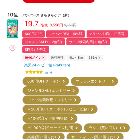
10
位
パンパース
さらさらケア
（新）
19.7
8,556
円
9,156円
円/枚
600円OFF
スーパーDEAL 10%㌽
マラソン11店(＋10倍㌽)
ジャンルSALE(＋2倍㌽)
ウェブ検索利用(＋1倍㌽)
SPU(＋2倍㌽)
1940
ポイント
送料無料
4kg～8kg
336
枚入
楽天24 ベビー館 (Rakuten)
3917
件
600円OFFクーポン
マラソンエントリー
ジャンルSALEエントリー
ウェブ検索利用エントリー
＋200円OFFクーポン(レビュー投稿)
＋10倍㌽(ママ割 初登録)
＋1,000㌽(初サービス利用)
ラクマ(買い回りに)
楽券(買い回りに)
サーティワン(買い回りに)