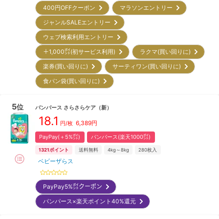
400円OFFクーポン
マラソンエントリー
ジャンルSALEエントリー
ウェブ検索利用エントリー
＋1,000㌽(初サービス利用)
ラクマ(買い回りに)
楽券(買い回りに)
サーティワン(買い回りに)
食パン袋(買い回りに)
5
位
パンパース
さらさらケア
（新）
18.1
6,389
円
円/枚
PayPay(＋5%㌽)
パンパース(楽天1000㌽)
1321
ポイント
送料無料
4kg～8kg
280
枚入
ベビーザらス
PayPay5%㌽クーポン
パンパース×楽天ポイント40%還元