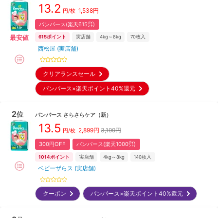
13.2
1,538
円
円/枚
パンパース(楽天615㌽)
最安値
615
ポイント
実店舗
4kg～8kg
70
枚入
西松屋 (実店舗)
クリアランスセール
パンパース×楽天ポイント40%還元
2
位
パンパース
さらさらケア
（新）
13.5
2,899
円
3,199円
円/枚
300円OFF
パンパース(楽天1000㌽)
1014
ポイント
実店舗
4kg～8kg
140
枚入
ベビーザらス (実店舗)
クーポン
パンパース×楽天ポイント40%還元