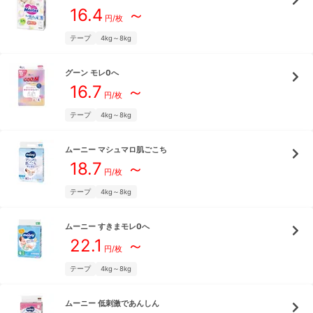
16.4
～
円/枚
テープ
4kg～8kg
グーン
モレ0へ
16.7
～
円/枚
テープ
4kg～8kg
ムーニー
マシュマロ肌ごこち
18.7
～
円/枚
テープ
4kg～8kg
ムーニー
すきまモレ0へ
22.1
～
円/枚
テープ
4kg～8kg
ムーニー
低刺激であんしん