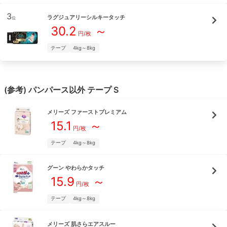
3
ラグジュアリーシルキータッチ
位
30.2
～
円/枚
テープ
4kg～8kg
(参考)
パンパース
以外
テープ
S
メリーズ
ファーストプレミアム
15.1
～
円/枚
テープ
4kg～8kg
グーン
やわらかタッチ
15.9
～
円/枚
テープ
4kg～8kg
メリーズ
肌さらエアスルー