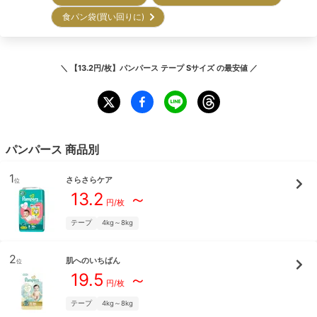
食パン袋(買い回りに)
＼
【13.2円/枚】パンパース テープ Sサイズ
の最安値 ／
パンパース
商品別
1
さらさらケア
位
13.2
～
円/枚
テープ
4kg～8kg
2
肌へのいちばん
位
19.5
～
円/枚
テープ
4kg～8kg