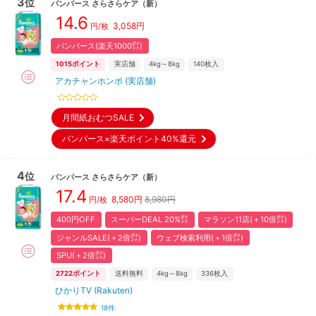
3
位
パンパース
さらさらケア
（新）
14.6
3,058
円
円/枚
パンパース(楽天1000㌽)
1015
ポイント
実店舗
4kg～8kg
140
枚入
アカチャンホンポ (実店舗)
月間紙おむつSALE
パンパース×楽天ポイント40%還元
4
位
パンパース
さらさらケア
（新）
17.4
8,580
円
8,980円
円/枚
400円OFF
スーパーDEAL 20%㌽
マラソン11店(＋10倍㌽)
ジャンルSALE(＋2倍㌽)
ウェブ検索利用(＋1倍㌽)
SPU(＋2倍㌽)
2722
ポイント
送料無料
4kg～8kg
336
枚入
ひかりTV (Rakuten)
18
件