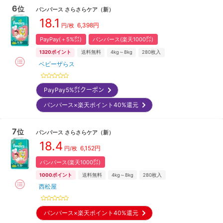
6
位
パンパース
さらさらケア
（新）
18.1
6,398
円
円/枚
PayPay(＋5%㌽)
パンパース(楽天1000㌽)
1320
ポイント
送料無料
4kg～8kg
280
枚入
ベビーザらス
PayPay5%㌽クーポン
パンパース×楽天ポイント40%還元
7
位
パンパース
さらさらケア
（新）
18.4
6,152
円
円/枚
パンパース(楽天1000㌽)
1000
ポイント
送料無料
4kg～8kg
280
枚入
西松屋
パンパース×楽天ポイント40%還元