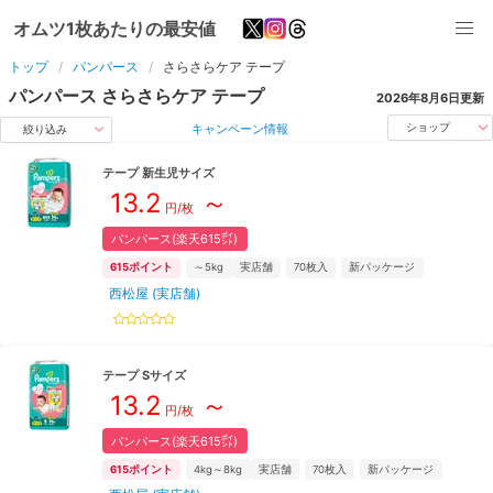
オムツ1枚あたりの最安値
トップ
パンパース
さらさらケア
テープ
パンパース
さらさらケア
テープ
2026年8月6日
更新
キャンペーン情報
ショップ
絞り込み
テープ
新生児
サイズ
13.2
～
円/枚
パンパース(楽天615㌽)
615
ポイント
～5kg
実店舗
70
枚入
新パッケージ
西松屋 (実店舗)
テープ
S
サイズ
13.2
～
円/枚
パンパース(楽天615㌽)
615
ポイント
4kg～8kg
実店舗
70
枚入
新パッケージ