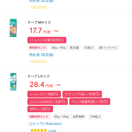
西松屋 (実店舗)
テープ
M
サイズ
17.7
～
円/枚
パンパース(楽天615㌽)
615
ポイント
6kg～11kg
実店舗
52
枚入
新パッケージ
西松屋 (実店舗)
テープ
L
サイズ
28.4
～
円/枚
ショップ(＋19倍㌽)
マラソン11店(＋10倍㌽)
ジャンルSALE(＋2倍㌽)
ウェブ検索利用(＋1倍㌽)
SPU(＋2倍㌽)
2843
ポイント
9kg～14kg
送料無料
216
枚入
ひかりTV (Rakuten)
324
件