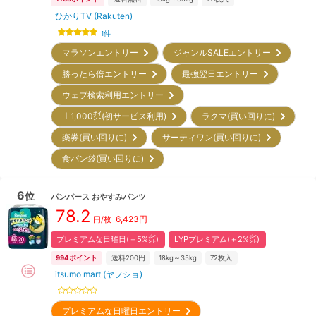
ひかりTV (Rakuten)
1
件
マラソンエントリー
ジャンルSALEエントリー
勝ったら倍エントリー
最強翌日エントリー
ウェブ検索利用エントリー
＋1,000㌽(初サービス利用)
ラクマ(買い回りに)
楽券(買い回りに)
サーティワン(買い回りに)
食パン袋(買い回りに)
6
位
パンパース
おやすみパンツ
78.2
6,423
円
円/枚
プレミアムな日曜日(＋5%㌽)
LYPプレミアム(＋2%㌽)
994
ポイント
送料200円
18kg～35kg
72
枚入
itsumo mart (ヤフショ)
プレミアムな日曜日エントリー