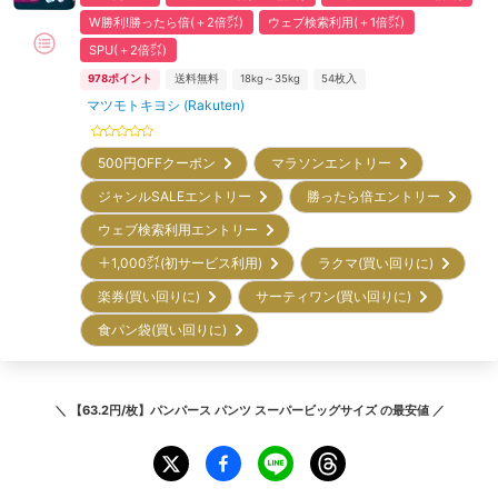
W勝利!勝ったら倍(＋2倍㌽)
ウェブ検索利用(＋1倍㌽)
SPU(＋2倍㌽)
978
ポイント
送料無料
18kg～35kg
54
枚入
マツモトキヨシ (Rakuten)
500円OFFクーポン
マラソンエントリー
ジャンルSALEエントリー
勝ったら倍エントリー
ウェブ検索利用エントリー
＋1,000㌽(初サービス利用)
ラクマ(買い回りに)
楽券(買い回りに)
サーティワン(買い回りに)
食パン袋(買い回りに)
＼
【63.2円/枚】パンパース パンツ スーパービッグサイズ
の最安値 ／