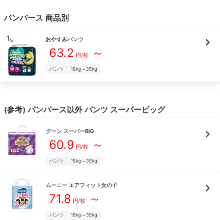
パンパース
商品別
1
おやすみパンツ
位
63.2
～
円/枚
パンツ
18kg～35kg
(参考)
パンパース
以外
パンツ
スーパービッグ
グーン
スーパーBIG
60.9
～
円/枚
パンツ
15kg～35kg
ムーニー
エアフィット女の子
71.8
～
円/枚
パンツ
18kg～35kg