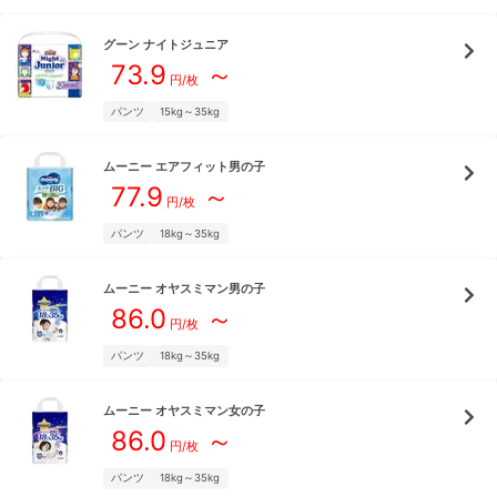
グーン
ナイトジュニア
73.9
～
円/枚
パンツ
15kg～35kg
ムーニー
エアフィット男の子
77.9
～
円/枚
パンツ
18kg～35kg
ムーニー
オヤスミマン男の子
86.0
～
円/枚
パンツ
18kg～35kg
ムーニー
オヤスミマン女の子
86.0
～
円/枚
パンツ
18kg～35kg