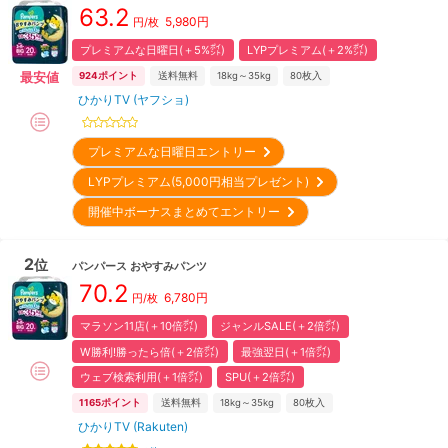
63.2
5,980
円
円/枚
プレミアムな日曜日(＋5%㌽)
LYPプレミアム(＋2%㌽)
最安値
924
ポイント
送料無料
18kg～35kg
80
枚入
ひかりTV (ヤフショ)
プレミアムな日曜日エントリー
LYPプレミアム(5,000円相当プレゼント)
開催中ボーナスまとめてエントリー
2
位
パンパース
おやすみパンツ
70.2
6,780
円
円/枚
マラソン11店(＋10倍㌽)
ジャンルSALE(＋2倍㌽)
W勝利!勝ったら倍(＋2倍㌽)
最強翌日(＋1倍㌽)
ウェブ検索利用(＋1倍㌽)
SPU(＋2倍㌽)
1165
ポイント
送料無料
18kg～35kg
80
枚入
ひかりTV (Rakuten)