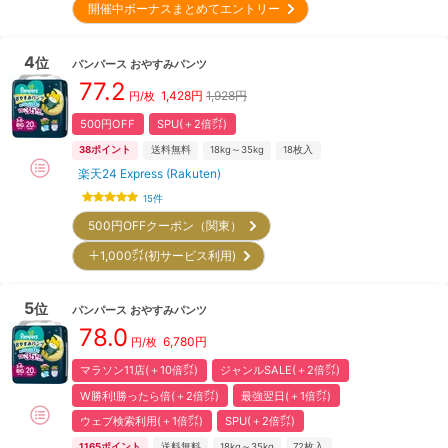
開催中ボーナスまとめてエントリー
4
位
パンパース
おやすみパンツ
77.2
1,428
円
1,928円
円/枚
500円OFF
SPU(＋2倍㌽)
38
ポイント
送料無料
18kg～35kg
18
枚入
楽天24 Express (Rakuten)
15
件
500円OFFクーポン（関東）
＋1,000㌽(初サービス利用)
5
位
パンパース
おやすみパンツ
78.0
6,780
円
円/枚
マラソン11店(＋10倍㌽)
ジャンルSALE(＋2倍㌽)
W勝利!勝ったら倍(＋2倍㌽)
最強翌日(＋1倍㌽)
ウェブ検索利用(＋1倍㌽)
SPU(＋2倍㌽)
1165
ポイント
送料無料
18kg～35kg
72
枚入