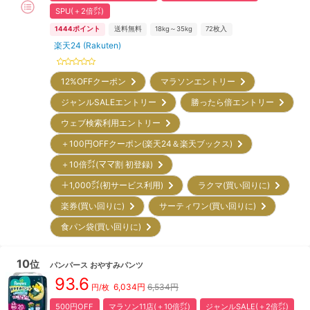
SPU(＋2倍㌽)
1444
ポイント
送料無料
18kg～35kg
72
枚入
楽天24 (Rakuten)
12%OFFクーポン
マラソンエントリー
ジャンルSALEエントリー
勝ったら倍エントリー
ウェブ検索利用エントリー
＋100円OFFクーポン(楽天24＆楽天ブックス)
＋10倍㌽(ママ割 初登録)
＋1,000㌽(初サービス利用)
ラクマ(買い回りに)
楽券(買い回りに)
サーティワン(買い回りに)
食パン袋(買い回りに)
10
位
パンパース
おやすみパンツ
93.6
6,034
円
6,534円
円/枚
500円OFF
マラソン11店(＋10倍㌽)
ジャンルSALE(＋2倍㌽)