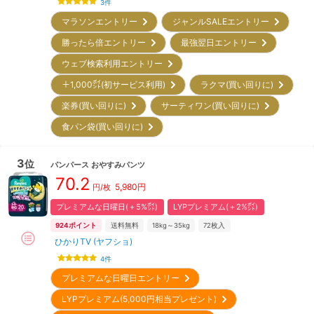
3
件
マラソンエントリー
ジャンルSALEエントリー
勝ったら倍エントリー
最強翌日エントリー
ウェブ検索利用エントリー
＋1,000㌽(初サービス利用)
ラクマ(買い回りに)
楽券(買い回りに)
サーティワン(買い回りに)
食パン袋(買い回りに)
3
位
パンパース
おやすみパンツ
70.2
5,980
円
円/枚
プレミアムな日曜日(＋5%㌽)
LYPプレミアム(＋2%㌽)
924
ポイント
送料無料
18kg～35kg
72
枚入
ひかりTV (ヤフショ)
4
件
プレミアムな日曜日エントリー
LYPプレミアム(5,000円相当プレゼント)