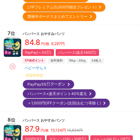
LYPプレミアム(5,000円相当プレゼント)
開催中ボーナスまとめてエントリー
7
位
パンパース
おやすみパンツ
84.8
6,297
円
円/枚
PayPay(＋5%㌽)
パンパース(楽天1400㌽)
1716
ポイント
送料無料
18kg～35kg
54
枚入
ベビーザらス
PayPay5%㌽クーポン
パンパース×楽天ポイント40%還元
＋1,000円OFFクーポン(次回/おむつ等除く)
8
位
パンパース
おやすみパンツ
87.9
15,134
円
15,634円
円/枚
500円OFF
マラソン11店(＋10倍㌽)
ジャンルSALE(＋2倍㌽)