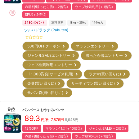
W勝利!勝ったら倍(＋2倍㌽)
ウェブ検索利用(＋1倍㌽)
SPU(＋2倍㌽)
2480
ポイント
送料無料
18kg～35kg
144
枚入
ツルハドラッグ (Rakuten)
500円OFFクーポン
マラソンエントリー
ジャンルSALEエントリー
勝ったら倍エントリー
ウェブ検索利用エントリー
＋1,000㌽(初サービス利用)
ラクマ(買い回りに)
楽券(買い回りに)
サーティワン(買い回りに)
食パン袋(買い回りに)
9
位
パンパース
おやすみパンツ
89.3
7,875
円
8,948円
円/枚
12%OFF
マラソン11店(＋10倍㌽)
ジャンルSALE(＋2倍㌽)
W勝利!勝ったら倍(＋2倍㌽)
ウェブ検索利用(＋1倍㌽)