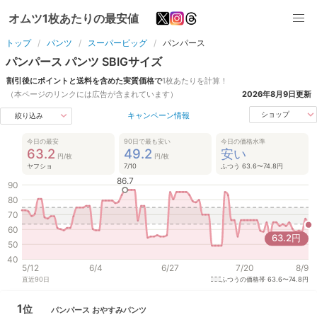
オムツ1枚あたりの最安値
トップ
パンツ
スーパービッグ
パンパース
パンパース
パンツ
SBIG
サイズ
割引後にポイントと送料を含めた実質価格で
1枚あたりを計算！
（本ページのリンクには広告が含まれています）
2026年8月9日
更新
キャンペーン情報
ショップ
絞り込み
今日の最安
90日で最も安い
今日の価格水準
63.2
49.2
安い
円/枚
円/枚
ヤフショ
7/10
ふつう 63.6〜74.8円
86.7
90
80
70
60
63.2
円
50
40
5/12
6/4
6/27
7/20
8/9
直近
90
日
ふつうの価格帯
63.6〜74.8円
1
位
パンパース
おやすみパンツ