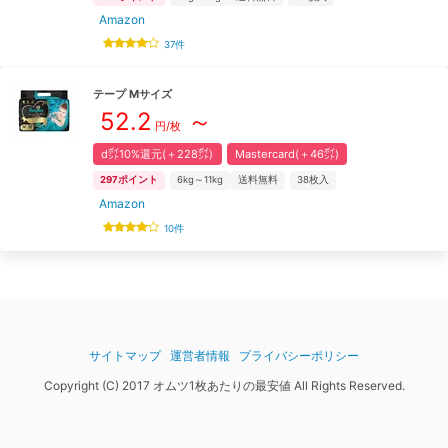
Amazon
37
件
テープ
M
サイズ
52.2
～
円/枚
d㌽10%還元(＋228㌽)
Mastercard(＋46㌽)
297
ポイント
6kg～11kg
送料無料
38
枚入
Amazon
10
件
サイトマップ
運営者情報
プライバシーポリシー
Copyright (C) 2017 オムツ1枚あたりの最安値 All Rights Reserved.