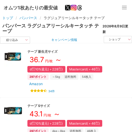
オムツ1枚あたりの最安値
トップ
パンパース
ラグジュアリーシルキータッチ
テープ
パンパース
ラグジュアリーシルキータッチ
テ
2026年8月9日
更
ープ
新
キャンペーン情報
ショップ
絞り込み
テープ
新生児
サイズ
36.7
～
円/枚
d㌽10%還元(＋228㌽)
Mastercard(＋46㌽)
297
ポイント
～5kg
送料無料
54
枚入
Amazon
34
件
テープ
S
サイズ
43.1
～
円/枚
d㌽10%還元(＋228㌽)
Mastercard(＋46㌽)
297
ポイント
4kg～8kg
送料無料
46
枚入