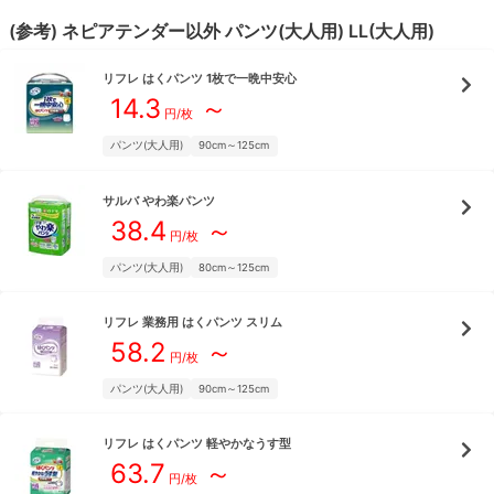
(参考)
ネピアテンダー
以外
パンツ(大人用)
LL(大人用)
リフレ
はくパンツ 1枚で一晩中安心
14.3
～
円/枚
パンツ(大人用)
90cm～125cm
サルバ
やわ楽パンツ
38.4
～
円/枚
パンツ(大人用)
80cm～125cm
リフレ
業務用 はくパンツ スリム
58.2
～
円/枚
パンツ(大人用)
90cm～125cm
リフレ
はくパンツ 軽やかなうす型
63.7
～
円/枚