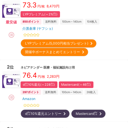
73.3
8,470
円
円/枚
LYPプレミアム(＋2%㌽)
最安値
850
ポイント
送料無料
100cm～140cm
104
枚入
介護倉庫 (ヤフショ)
LYPプレミアム(5,000円相当プレゼント)
開催中ボーナスまとめてエントリー
2
位
ネピアテンダー
医療・福祉施設向け用
76.4
2,283
円
円/枚
d㌽10%還元(＋228㌽)
Mastercard(＋46㌽)
297
ポイント
送料無料
100cm～140cm
26
枚入
Amazon
d㌽10%還元エントリー
Mastercard㌽