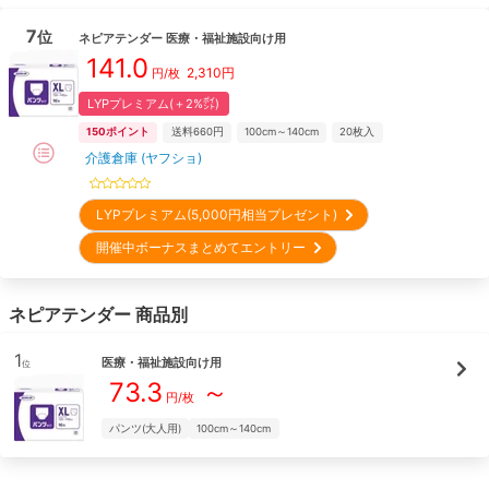
7
位
ネピアテンダー
医療・福祉施設向け用
141.0
2,310
円
円/枚
LYPプレミアム(＋2%㌽)
150
ポイント
送料660円
100cm～140cm
20
枚入
介護倉庫 (ヤフショ)
LYPプレミアム(5,000円相当プレゼント)
開催中ボーナスまとめてエントリー
ネピアテンダー
商品別
1
医療・福祉施設向け用
位
73.3
～
円/枚
パンツ(大人用)
100cm～140cm