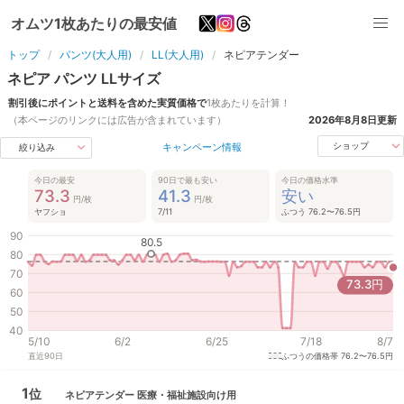
オムツ1枚あたりの最安値
トップ
パンツ(大人用)
LL(大人用)
ネピアテンダー
ネピア
パンツ
LL
サイズ
割引後にポイントと送料を含めた実質価格で
1枚あたりを計算！
（本ページのリンクには広告が含まれています）
2026年8月8日
更新
キャンペーン情報
ショップ
絞り込み
今日の最安
90日で最も安い
今日の価格水準
73.3
41.3
安い
円/枚
円/枚
ヤフショ
7/11
ふつう 76.2〜76.5円
90
80.5
80
70
73.3
円
60
50
40
5/10
6/2
6/25
7/18
8/7
直近
90
日
ふつうの価格帯
76.2〜76.5円
1
位
ネピアテンダー
医療・福祉施設向け用