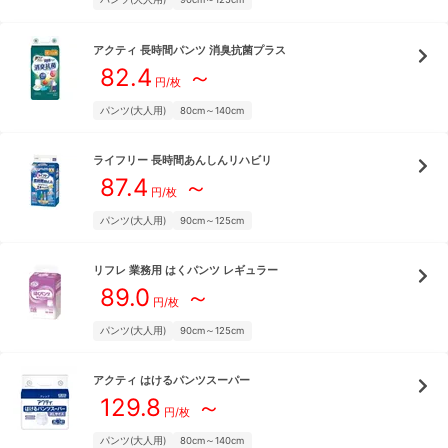
アクティ
長時間パンツ 消臭抗菌プラス
82.4
～
円/枚
パンツ(大人用)
80cm～140cm
ライフリー
長時間あんしんリハビリ
87.4
～
円/枚
パンツ(大人用)
90cm～125cm
リフレ
業務用 はくパンツ レギュラー
89.0
～
円/枚
パンツ(大人用)
90cm～125cm
アクティ
はけるパンツスーパー
129.8
～
円/枚
パンツ(大人用)
80cm～140cm