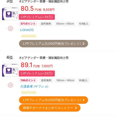
3
位
ネピアテンダー
医療・福祉施設向け用
80.5
8,938
円
円/枚
LYPプレミアム(＋2%㌽)
571
ポイント
送料無料
100cm～140cm
104
枚入
LOHACO
LYPプレミアム(5,000円相当プレゼント)
4
位
ネピアテンダー
医療・福祉施設向け用
89.1
7,920
円
円/枚
LYPプレミアム(＋2%㌽)
795
ポイント
送料無料
100cm～140cm
80
枚入
介護倉庫 (ヤフショ)
LYPプレミアム(5,000円相当プレゼント)
開催中ボーナスまとめてエントリー