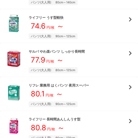
パンツ(大人用)
80cm～140cm
ライフリー
うす型軽快
74.6
～
円/枚
パンツ(大人用)
90cm～125cm
サルバ
やわ楽パンツ しっかり長時間
77.9
～
円/枚
パンツ(大人用)
80cm～125cm
リフレ
業務用 はくパンツ 夜用スーパー
80.1
～
円/枚
パンツ(大人用)
90cm～125cm
ライフリー
長時間あんしんうす型
80.8
～
円/枚
パンツ(大人用)
90cm～125cm