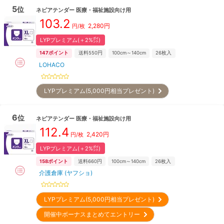
5
位
ネピアテンダー
医療・福祉施設向け用
103.2
2,280
円
円/枚
LYPプレミアム(＋2%㌽)
147
ポイント
送料550円
100cm～140cm
26
枚入
LOHACO
LYPプレミアム(5,000円相当プレゼント)
6
位
ネピアテンダー
医療・福祉施設向け用
112.4
2,420
円
円/枚
LYPプレミアム(＋2%㌽)
158
ポイント
送料660円
100cm～140cm
26
枚入
介護倉庫 (ヤフショ)
LYPプレミアム(5,000円相当プレゼント)
開催中ボーナスまとめてエントリー