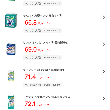
パンツ(大人用)
90cm～125cm
サルバ
やわ楽パンツ 安心うす型
66.8
～
円/枚
パンツ(大人用)
80cm～125cm
リフレ
はくパンツ うす型 長時間安心
69.0
～
円/枚
パンツ(大人用)
90cm～125cm
ライフリー
超うす型下着感覚 2回
71.4
～
円/枚
パンツ(大人用)
90cm～125cm
アクティ
うす型パンツ 消臭抗菌プラス
72.1
～
円/枚