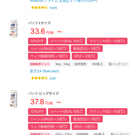
Amazonプライム 定期おトク便(10%OFF)
109
件
パンツ
L
サイズ
33.6
～
円/枚
12%OFF
スーパーDEAL 10%㌽
マラソン11店(＋10倍㌽)
ジャンルSALE(＋2倍㌽)
最強翌日(＋1倍㌽)
ウェブ検索利用(＋1倍㌽)
SPU(＋2倍㌽)
2063
ポイント
9kg～14kg
送料無料
180
枚入
新パッケージ
楽天24 (Rakuten)
34
件
パンツ
ビッグ
サイズ
37.8
～
円/枚
12%OFF
スーパーDEAL 10%㌽
マラソン11店(＋10倍㌽)
ジャンルSALE(＋2倍㌽)
最強翌日(＋1倍㌽)
ウェブ検索利用(＋1倍㌽)
SPU(＋2倍㌽)
2063
ポイント
12kg～22kg
送料無料
160
枚入
新パッケージ