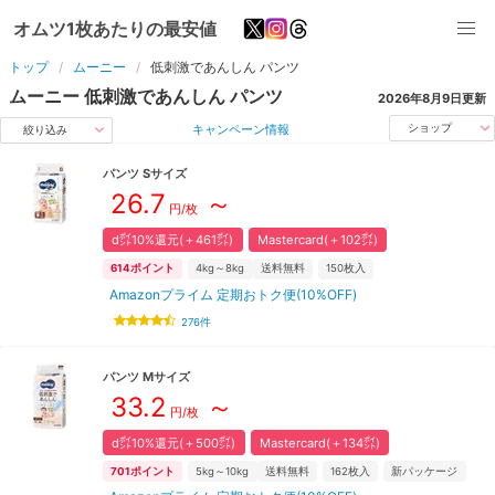
オムツ1枚あたりの最安値
トップ
ムーニー
低刺激であんしん
パンツ
ムーニー
低刺激であんしん
パンツ
2026年8月9日
更新
キャンペーン情報
ショップ
絞り込み
パンツ
S
サイズ
26.7
～
円/枚
d㌽10%還元(＋461㌽)
Mastercard(＋102㌽)
614
ポイント
4kg～8kg
送料無料
150
枚入
Amazonプライム 定期おトク便(10%OFF)
276
件
パンツ
M
サイズ
33.2
～
円/枚
d㌽10%還元(＋500㌽)
Mastercard(＋134㌽)
701
ポイント
5kg～10kg
送料無料
162
枚入
新パッケージ