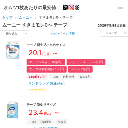
オムツ1枚あたりの最安値
トップ
ムーニー
すきまモレ0へ
テープ
ムーニー
すきまモレ0へ
テープ
2026年8月8日
更新
キャンペーン情報
ショップ
絞り込み
テープ
新生児小さめ
サイズ
20.1
～
円/枚
マラソン11店(＋10倍㌽)
ジャンルSALE(＋2倍㌽)
ウェブ検索利用(＋1倍㌽)
SPU(＋2倍㌽)
645
ポイント
～3kg
送料無料
192
枚入
サンドラッグ (Rakuten)
テープ
新生児
サイズ
23.4
～
円/枚
～5kg
店舗受取
76
枚入