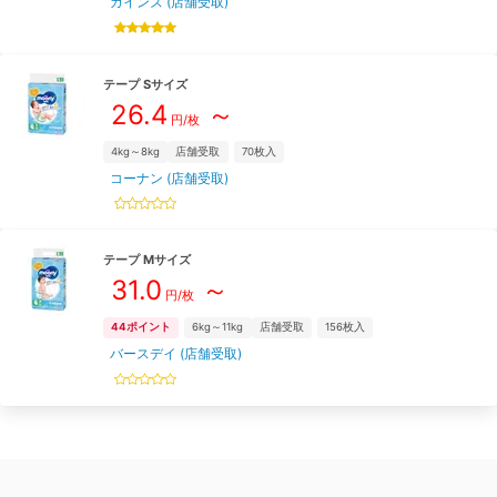
カインズ (店舗受取)
テープ
S
サイズ
26.4
～
円/枚
4kg～8kg
店舗受取
70
枚入
コーナン (店舗受取)
テープ
M
サイズ
31.0
～
円/枚
44
ポイント
6kg～11kg
店舗受取
156
枚入
バースデイ (店舗受取)