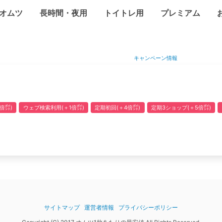
オムツ
長時間・夜用
トイトレ用
プレミアム
キャンペーン情報
倍㌽)
ウェブ検索利用(＋1倍㌽)
定期初回(＋4倍㌽)
定期3ショップ(＋5倍㌽)
サイトマップ
運営者情報
プライバシーポリシー