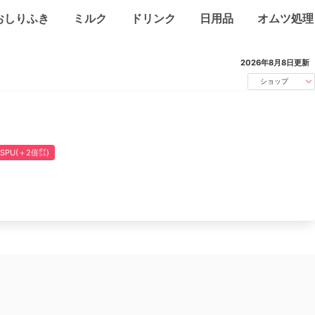
おしりふき
ミルク
ドリンク
日用品
オムツ処理
2026年8月8日
更新
ショップ
SPU(＋2倍㌽)