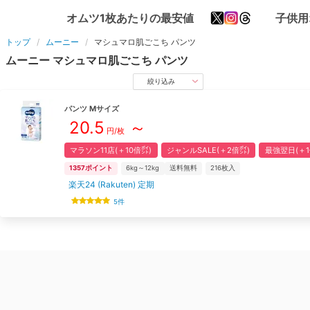
オムツ1枚あたりの最安値
子供用
トップ
ムーニー
マシュマロ肌ごこち
パンツ
ムーニー
マシュマロ肌ごこち
パンツ
絞り込み
パンツ
M
サイズ
20.5
～
円/枚
マラソン11店(＋10倍㌽)
ジャンルSALE(＋2倍㌽)
最強翌日(＋1
1357
ポイント
6kg～12kg
送料無料
216
枚入
楽天24 (Rakuten) 定期
5
件