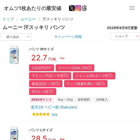
オムツ1枚あたりの最安値
トップ
ムーニー
汗スッキリ
パンツ
ムーニー
汗スッキリ
パンツ
2026年8月8日
更新
キャンペーン情報
ショップ
絞り込み
パンツ
M
サイズ
22.7
～
円/枚
1,500円OFF
スーパーDEAL 10%㌽
マラソン11店(＋10倍㌽)
ジャンルSALE(＋2倍㌽)
最強翌日(＋1倍㌽)
ウェブ検索利用(＋1倍㌽)
SPU(＋2倍㌽)
2002
ポイント
6kg～12kg
送料無料
288
枚入
楽天24 ベビー館 (Rakuten)
78
件
パンツ
L
サイズ
28.5
～