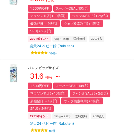
円/枚
1,500円OFF
スーパーDEAL 10%㌽
マラソン11店(＋10倍㌽)
ジャンルSALE(＋2倍㌽)
最強翌日(＋1倍㌽)
ウェブ検索利用(＋1倍㌽)
SPU(＋2倍㌽)
2791
ポイント
9kg～14kg
送料無料
320
枚入
楽天24 ベビー館 (Rakuten)
104
件
パンツ
ビッグ
サイズ
31.6
～
円/枚
1,500円OFF
スーパーDEAL 10%㌽
マラソン11店(＋10倍㌽)
ジャンルSALE(＋2倍㌽)
最強翌日(＋1倍㌽)
ウェブ検索利用(＋1倍㌽)
SPU(＋2倍㌽)
2791
ポイント
12kg～22kg
送料無料
288
枚入
楽天24 ベビー館 (Rakuten)
80
件