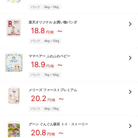
パンツ
6kg～11kg
楽天オリジナル
お買い物パンダ
18.8
～
円/枚
パンツ
6kg～12kg
ママベアー
ふわふわベビー
18.9
～
円/枚
パンツ
7kg～10kg
メリーズ
ファーストプレミアム
20.2
～
円/枚
パンツ
6kg～11kg
グーン
ぐんぐん吸収 トイ・ストーリー
20.8
～
円/枚