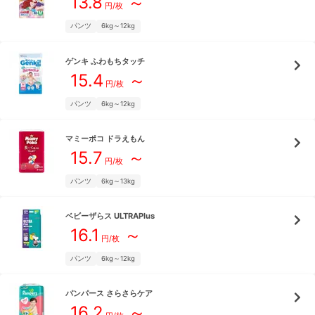
13.8
～
円/枚
パンツ
6kg～12kg
ゲンキ
ふわもちタッチ
15.4
～
円/枚
パンツ
6kg～12kg
マミーポコ
ドラえもん
15.7
～
円/枚
パンツ
6kg～13kg
ベビーザらス
ULTRAPlus
16.1
～
円/枚
パンツ
6kg～12kg
パンパース
さらさらケア
16.2
～