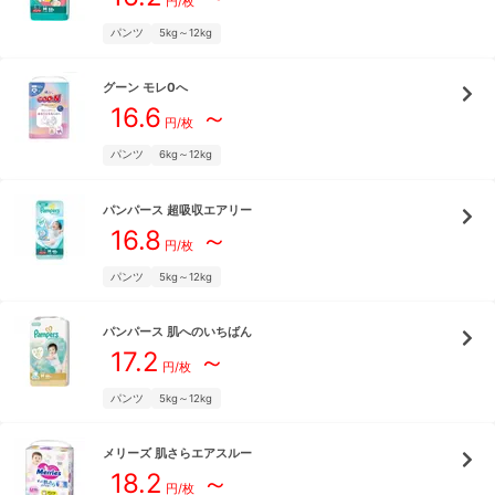
円/枚
パンツ
5kg～12kg
グーン
モレ0へ
16.6
～
円/枚
パンツ
6kg～12kg
パンパース
超吸収エアリー
16.8
～
円/枚
パンツ
5kg～12kg
パンパース
肌へのいちばん
17.2
～
円/枚
パンツ
5kg～12kg
メリーズ
肌さらエアスルー
18.2
～
円/枚