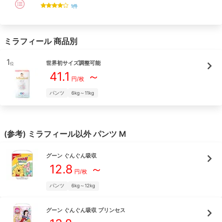
1
件
ミラフィール
商品別
1
世界初サイズ調整可能
位
41.1
～
円/枚
パンツ
6kg～11kg
(参考)
ミラフィール
以外
パンツ
M
グーン
ぐんぐん吸収
12.8
～
円/枚
パンツ
6kg～12kg
グーン
ぐんぐん吸収 プリンセス