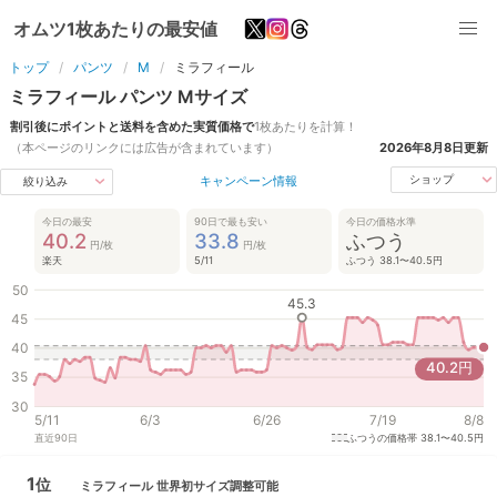
オムツ1枚あたりの最安値
トップ
パンツ
M
ミラフィール
ミラフィール
パンツ
M
サイズ
割引後にポイントと送料を含めた実質価格で
1枚あたりを計算！
（本ページのリンクには広告が含まれています）
2026年8月8日
更新
キャンペーン情報
ショップ
絞り込み
今日の最安
90日で最も安い
今日の価格水準
40.2
33.8
ふつう
円/枚
円/枚
楽天
5/11
ふつう 38.1〜40.5円
50
45.3
45
40
40.2
円
35
30
5/11
6/3
6/26
7/19
8/8
直近
90
日
ふつうの価格帯
38.1〜40.5円
1
位
ミラフィール
世界初サイズ調整可能