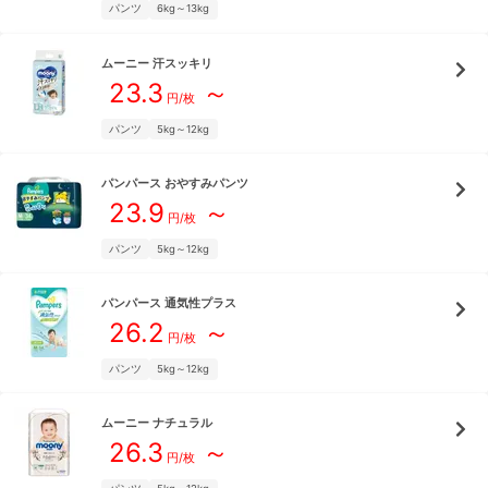
パンツ
6kg～13kg
ムーニー
汗スッキリ
23.3
～
円/枚
パンツ
5kg～12kg
パンパース
おやすみパンツ
23.9
～
円/枚
パンツ
5kg～12kg
パンパース
通気性プラス
26.2
～
円/枚
パンツ
5kg～12kg
ムーニー
ナチュラル
26.3
～
円/枚