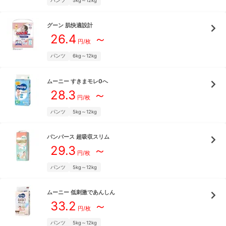
パンツ
5kg～12kg
グーン
肌快適設計
26.4
～
円/枚
パンツ
6kg～12kg
ムーニー
すきまモレ0へ
28.3
～
円/枚
パンツ
5kg～12kg
パンパース
超吸収スリム
29.3
～
円/枚
パンツ
5kg～12kg
ムーニー
低刺激であんしん
33.2
～
円/枚
パンツ
5kg～12kg