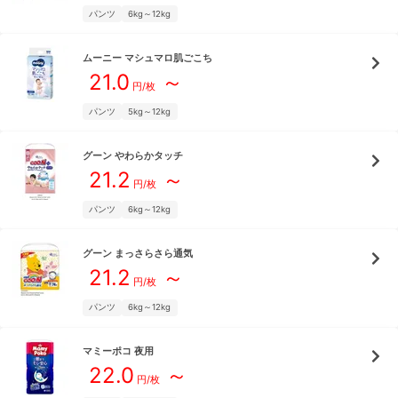
パンツ
6kg～12kg
ムーニー
マシュマロ肌ごこち
21.0
～
円/枚
パンツ
5kg～12kg
グーン
やわらかタッチ
21.2
～
円/枚
パンツ
6kg～12kg
グーン
まっさらさら通気
21.2
～
円/枚
パンツ
6kg～12kg
マミーポコ
夜用
22.0
～
円/枚