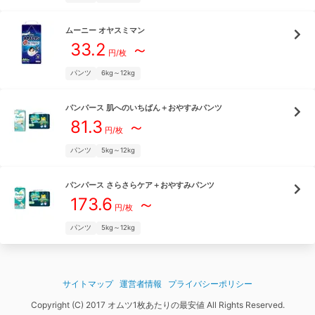
ムーニー
オヤスミマン
33.2
～
円/枚
パンツ
6kg～12kg
パンパース
肌へのいちばん＋おやすみパンツ
81.3
～
円/枚
パンツ
5kg～12kg
パンパース
さらさらケア＋おやすみパンツ
173.6
～
円/枚
パンツ
5kg～12kg
サイトマップ
運営者情報
プライバシーポリシー
Copyright (C) 2017 オムツ1枚あたりの最安値 All Rights Reserved.