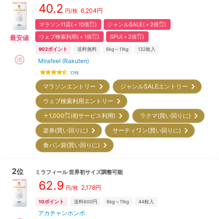
40.2
6,204
円
円/枚
マラソン11店(＋10倍㌽)
ジャンルSALE(＋2倍㌽)
ウェブ検索利用(＋1倍㌽)
SPU(＋2倍㌽)
最安値
902
ポイント
送料無料
6kg～11kg
132
枚入
Mirafeel (Rakuten)
17
件
マラソンエントリー
ジャンルSALEエントリー
ウェブ検索利用エントリー
＋1,000㌽(初サービス利用)
ラクマ(買い回りに)
楽券(買い回りに)
サーティワン(買い回りに)
食パン袋(買い回りに)
2
位
ミラフィール
世界初サイズ調整可能
62.9
2,178
円
円/枚
10
ポイント
送料600円
6kg～11kg
44
枚入
アカチャンホンポ