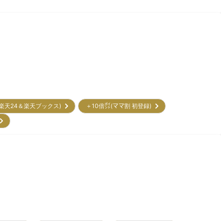
(楽天24＆楽天ブックス)
＋10倍㌽(ママ割 初登録)
)