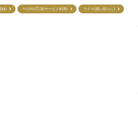
初登録)
＋1,000㌽(初サービス利用)
ラクマ(買い回りに)