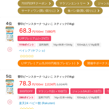
700円OFFクーポン
マラソンエントリー
ジャンル
サーティワン(買い回りに)
食パン袋(買い回りに)
4
位
雪印ビーンスターク
つよいこ スティック(14g)
68.3
7,680
円
円/100ml
LYPプレミアム(＋2%㌽)
1119
ポイント
送料無料
14g×96本=1344g
100mlあたり14g使用
ベイシア (ヤフショ)
LYPプレミアム(5,000円相当プレゼント)
開催中ボーナス
5
位
雪印ビーンスターク
つよいこ スティック(14g)
78.3
2,024
円
2,324円
円/100ml
300円OFF
マラソン11店(＋10倍㌽)
ジャンルSALE(＋2倍㌽)
290
ポイント
送料770円
14g×32本=448g
100mlあたり14g使用
楽天24 ベビー館 (Rakuten)