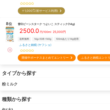
＋1,000㌽(初サービス利用)
8
位
雪印ビーンスターク
つよいこ スティック(14g)
2500.0
25,000
円
円/100ml
送料無料
14g×10本=140g
100mlあたり14g使用
ふるさと納税 (ヤフショ)
開催中ボーナスまとめてエントリー
ふるさと納税エント
タイプから探す
粉ミルク
種類から探す
缶(大)