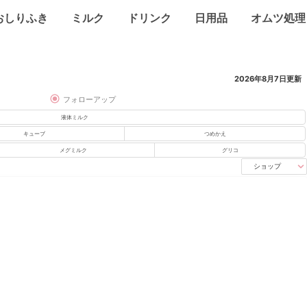
おしりふき
ミルク
ドリンク
日用品
オムツ処理
2026年8月7日
更新
フォローアップ
液体ミルク
キューブ
つめかえ
メグミルク
グリコ
ショップ