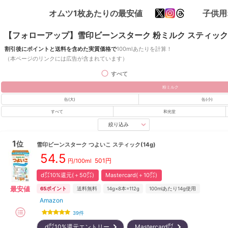
オムツ1枚あたりの最安値
子供用
【フォローアップ】雪印ビーンスターク 粉ミルク スティック
割引後にポイントと送料を含めた実質価格で
100mlあたりを計算！
（本ページのリンクには広告が含まれています）
すべて
粉ミルク
缶(大)
缶(小)
すべて
和光堂
絞り込み
1
位
雪印ビーンスターク
つよいこ スティック(14g)
54.5
501
円
円/100ml
d㌽10%還元(＋50㌽)
Mastercard(＋10㌽)
最安値
65
ポイント
送料無料
14g×8本=112g
100mlあたり14g使用
Amazon
39
件
d㌽10%還元エントリー
Mastercard㌽