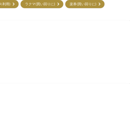
ビス利用)
ラクマ(買い回りに)
楽券(買い回りに)