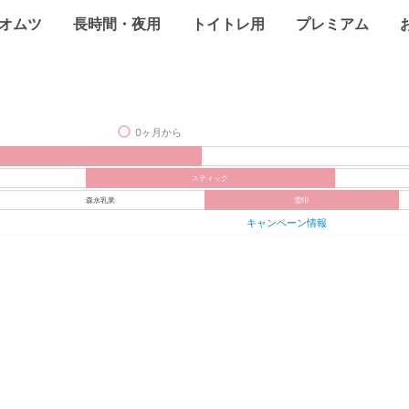
オムツ
長時間・夜用
トイトレ用
プレミアム
0ヶ月から
スティック
森永乳業
雪印
キャンペーン情報