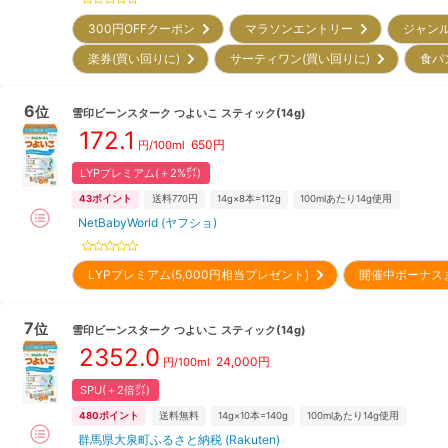
300円OFFクーポン
マラソンエントリー
ジャン
楽券(買い回りに)
サーティワン(買い回りに)
食パ
6
位
雪印ビーンスターク
つよいこ スティック(14g)
172.1
650
円
円/100ml
LYPプレミアム(＋2%㌽)
43
ポイント
送料770円
14g×8本=112g
100mlあたり14g使用
NetBabyWorld (ヤフショ)
LYPプレミアム(5,000円相当プレゼント)
開催中ボーナス
7
位
雪印ビーンスターク
つよいこ スティック(14g)
2352.0
24,000
円
円/100ml
SPU(＋2倍㌽)
480
ポイント
送料無料
14g×10本=140g
100mlあたり14g使用
群馬県大泉町ふるさと納税 (Rakuten)