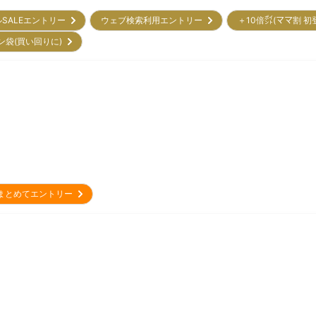
ルSALEエントリー
ウェブ検索利用エントリー
＋10倍㌽(ママ割 
ン袋(買い回りに)
まとめてエントリー