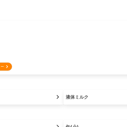
リー
液体ミルク
缶(小)