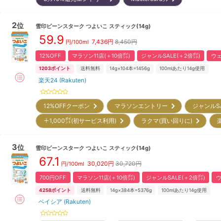
2
位
雪印ビーンスターク
つよいこ スティック(14g)
59.9
7,436
円
8,450円
円/100ml
12%OFF
マラソン11店(＋10倍㌽)
ジャンルSALE(＋2倍㌽)
ウェ
1203
ポイント
送料無料
14g×104本=1456g
100mlあたり14g使用
楽天24 (Rakuten)
12%OFFクーポン
マラソンエントリー
ジャンルS
＋1,000㌽(初サービス利用)
ラクマ(買い回りに)
3
位
雪印ビーンスターク
つよいこ スティック(14g)
67.1
30,020
円
30,720円
円/100ml
700円OFF
マラソン11店(＋10倍㌽)
ジャンルSALE(＋2倍㌽)
ウ
4258
ポイント
送料無料
14g×384本=5376g
100mlあたり14g使用
ベイシア (Rakuten)