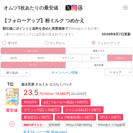
オムツ1枚あたりの最安値
【フォローアップ】粉ミルク つめかえ
割引後にポイントと送料を含めた実質価格で
100mlあたりを計算！
（本ページのリンクには広告が含まれています）
2026年8月7日
更新
すべて
0ヶ月から
フォローアップ
粉ミルク
液体ミルク
缶(大)
缶(小)
スティック
キューブ
つめかえ
すべて
森永乳業
キャンペーン情報
ショップ
絞り込み
1
位
森永乳業
チルミル エコらくパック
23.5
19,980
円
22,200円
円/100ml
10%OFF
おむつ＆ベビー用品(＋500㌽)
マラソン11店(＋10倍㌽)
ジャンルSALE(＋2倍㌽)
最安値
最強翌日(＋1倍㌽)
ウェブ検索利用(＋1倍㌽)
SPU(＋2倍㌽)
3841
ポイント
送料無料
400g×24箱=9600g
100mlあたり14g使用
楽天24 ベビー館 (Rakuten)