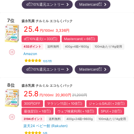
d㌽10%還元エントリー
Mastercard㌽
7
位
森永乳業
チルミル エコらくパック
25.4
3,336
円
円/100ml
d㌽10%還元(＋333㌽)
Mastercard(＋66㌽)
432
ポイント
送料無料
400g×4箱=1600g
100mlあたり14g使用
Amazon
1057
件
d㌽10%還元エントリー
Mastercard㌽
8
位
森永乳業
チルミル エコらくパック
25.8
20,900
円
21,200円
円/100ml
300円OFF
マラソン11店(＋10倍㌽)
ジャンルSALE(＋2倍㌽)
最強翌日(＋1倍㌽)
ウェブ検索利用(＋1倍㌽)
SPU(＋2倍㌽)
3194
ポイント
送料無料
400g×24箱=9600g
100mlあたり14g使用
楽天24 ベビー館 (Rakuten)
5
件