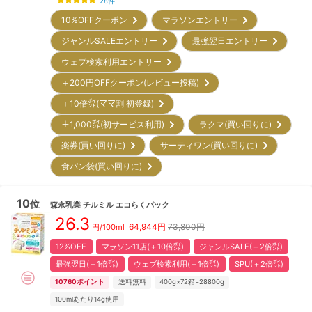
28
件
10%OFFクーポン
マラソンエントリー
ジャンルSALEエントリー
最強翌日エントリー
ウェブ検索利用エントリー
＋200円OFFクーポン(レビュー投稿)
＋10倍㌽(ママ割 初登録)
＋1,000㌽(初サービス利用)
ラクマ(買い回りに)
楽券(買い回りに)
サーティワン(買い回りに)
食パン袋(買い回りに)
10
位
森永乳業
チルミル エコらくパック
26.3
64,944
円
73,800円
円/100ml
12%OFF
マラソン11店(＋10倍㌽)
ジャンルSALE(＋2倍㌽)
最強翌日(＋1倍㌽)
ウェブ検索利用(＋1倍㌽)
SPU(＋2倍㌽)
10760
ポイント
送料無料
400g×72箱=28800g
100mlあたり14g使用