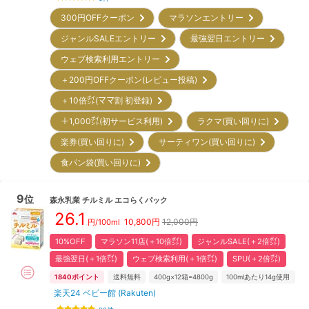
300円OFFクーポン
マラソンエントリー
ジャンルSALEエントリー
最強翌日エントリー
ウェブ検索利用エントリー
＋200円OFFクーポン(レビュー投稿)
＋10倍㌽(ママ割 初登録)
＋1,000㌽(初サービス利用)
ラクマ(買い回りに)
楽券(買い回りに)
サーティワン(買い回りに)
食パン袋(買い回りに)
9
位
森永乳業
チルミル エコらくパック
26.1
10,800
円
12,000円
円/100ml
10%OFF
マラソン11店(＋10倍㌽)
ジャンルSALE(＋2倍㌽)
最強翌日(＋1倍㌽)
ウェブ検索利用(＋1倍㌽)
SPU(＋2倍㌽)
1840
ポイント
送料無料
400g×12箱=4800g
100mlあたり14g使用
楽天24 ベビー館 (Rakuten)