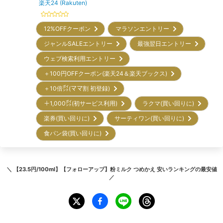
楽天24 (Rakuten)
12%OFFクーポン
マラソンエントリー
ジャンルSALEエントリー
最強翌日エントリー
ウェブ検索利用エントリー
＋100円OFFクーポン(楽天24＆楽天ブックス)
＋10倍㌽(ママ割 初登録)
＋1,000㌽(初サービス利用)
ラクマ(買い回りに)
楽券(買い回りに)
サーティワン(買い回りに)
食パン袋(買い回りに)
＼
【23.5円/100ml】【フォローアップ】粉ミルク つめかえ 安いランキング
の最安値
／