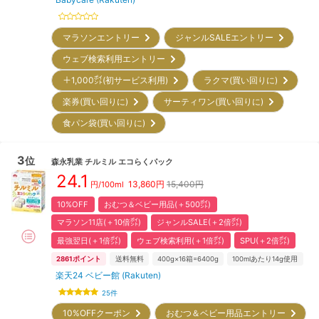
マラソンエントリー
ジャンルSALEエントリー
ウェブ検索利用エントリー
＋1,000㌽(初サービス利用)
ラクマ(買い回りに)
楽券(買い回りに)
サーティワン(買い回りに)
食パン袋(買い回りに)
3
位
森永乳業
チルミル エコらくパック
24.1
13,860
円
15,400円
円/100ml
10%OFF
おむつ＆ベビー用品(＋500㌽)
マラソン11店(＋10倍㌽)
ジャンルSALE(＋2倍㌽)
最強翌日(＋1倍㌽)
ウェブ検索利用(＋1倍㌽)
SPU(＋2倍㌽)
2861
ポイント
送料無料
400g×16箱=6400g
100mlあたり14g使用
楽天24 ベビー館 (Rakuten)
25
件
10%OFFクーポン
おむつ＆ベビー用品エントリー