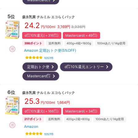
5
位
森永乳業
チルミル エコらくパック
24.2
3,169
円
3,336円
円/100ml
d㌽10%還元(＋316㌽)
Mastercard(＋49㌽)
398
ポイント
送料無料
400g×4箱=1600g
100mlあたり14g使用
Amazon 定期おトク便(5%OFF)
1057
件
定期おトク便
d㌽10%還元エントリー
Mastercard㌽
6
位
森永乳業
チルミル エコらくパック
25.3
1,664
円
円/100ml
d㌽10%還元(＋166㌽)
Mastercard(＋34㌽)
217
ポイント
送料無料
400g×2箱=800g
100mlあたり14g使用
Amazon
1057
件