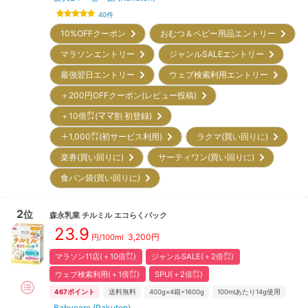
40
件
10%OFFクーポン
おむつ＆ベビー用品エントリー
マラソンエントリー
ジャンルSALEエントリー
最強翌日エントリー
ウェブ検索利用エントリー
＋200円OFFクーポン(レビュー投稿)
＋10倍㌽(ママ割 初登録)
＋1,000㌽(初サービス利用)
ラクマ(買い回りに)
楽券(買い回りに)
サーティワン(買い回りに)
食パン袋(買い回りに)
2
位
森永乳業
チルミル エコらくパック
23.9
3,200
円
円/100ml
マラソン11店(＋10倍㌽)
ジャンルSALE(＋2倍㌽)
ウェブ検索利用(＋1倍㌽)
SPU(＋2倍㌽)
467
ポイント
送料無料
400g×4箱=1600g
100mlあたり14g使用
Babycare (Rakuten)