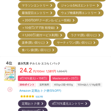
マラソンエントリー
ジャンルSALEエントリー
最強翌日エントリー
ウェブ検索利用エントリー
＋200円OFFクーポン(レビュー投稿)
＋10倍㌽(ママ割 初登録)
＋1,000㌽(初サービス利用)
ラクマ(買い回りに)
楽券(買い回りに)
サーティワン(買い回りに)
食パン袋(買い回りに)
4
位
森永乳業
チルミル エコらくパック
24.2
1,581
円
1,664円
円/100ml
d㌽10%還元(＋158㌽)
Mastercard(＋25㌽)
200
ポイント
送料無料
400g×2箱=800g
100mlあたり14g使用
Amazon 定期おトク便(5%OFF)
1057
件
定期おトク便
d㌽10%還元エントリー
Mastercard㌽