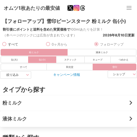
オムツ1枚あたりの最安値
【フォローアップ】雪印ビーンスターク 粉ミルク 缶(小)
割引後にポイントと送料を含めた実質価格で
100mlあたりを計算！
（本ページのリンクには広告が含まれています）
2026年8月10日
更新
すべて
0ヶ月から
フォローアップ
粉ミルク
液体ミルク
缶(大)
缶(小)
スティック
キューブ
つめかえ
すべて
和光堂
雪印
キャンペーン情報
ショップ
絞り込み
タイプから探す
粉ミルク
液体ミルク