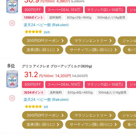
4,980
円
5,280円
円/100ml
300円OFF
スーパーDEAL 15%㌽
マラソン11店(＋10倍㌽)
ジャ
1358
ポイント
送料無料
820g×2缶=1640g
100mlあたり14g使用
楽天24 ベビー館 (Rakuten)
39
件
300円OFFクーポン
マラソンエントリー
ジャン
楽券(買い回りに)
サーティワン(買い回りに)
食パ
8
位
グリコ
アイクレオ グローアップミルク(820g)
31.2
14,200
円
14,500円
円/100ml
300円OFF
スーパーDEAL 10%㌽
マラソン11店(＋10倍㌽)
ジャ
3224
ポイント
送料無料
820g×6缶=4920g
100mlあたり14g使用
楽天24 ベビー館 (Rakuten)
3
件
300円OFFクーポン
マラソンエントリー
ジャン
楽券(買い回りに)
サーティワン(買い回りに)
食パ