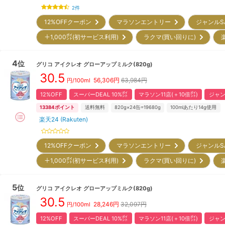
2
件
12%OFFクーポン
マラソンエントリー
ジャンルS
＋1,000㌽(初サービス利用)
ラクマ(買い回りに)
4
位
グリコ
アイクレオ グローアップミルク(820g)
30.5
56,306
円
63,984円
円/100ml
12%OFF
スーパーDEAL 10%㌽
マラソン11店(＋10倍㌽)
ジャン
13384
ポイント
送料無料
820g×24缶=19680g
100mlあたり14g使用
楽天24 (Rakuten)
12%OFFクーポン
マラソンエントリー
ジャンルS
＋1,000㌽(初サービス利用)
ラクマ(買い回りに)
5
位
グリコ
アイクレオ グローアップミルク(820g)
30.5
28,246
円
32,097円
円/100ml
12%OFF
スーパーDEAL 10%㌽
マラソン11店(＋10倍㌽)
ジャン