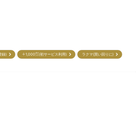
初登録)
＋1,000㌽(初サービス利用)
ラクマ(買い回りに)