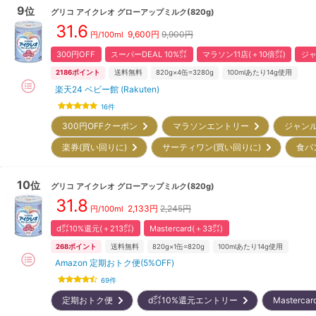
9
位
グリコ
アイクレオ グローアップミルク(820g)
31.6
9,600
円
9,900円
円/100ml
300円OFF
スーパーDEAL 10%㌽
マラソン11店(＋10倍㌽)
ジャ
2186
ポイント
送料無料
820g×4缶=3280g
100mlあたり14g使用
楽天24 ベビー館 (Rakuten)
16
件
300円OFFクーポン
マラソンエントリー
ジャン
楽券(買い回りに)
サーティワン(買い回りに)
食パ
10
位
グリコ
アイクレオ グローアップミルク(820g)
31.8
2,133
円
2,245円
円/100ml
d㌽10%還元(＋213㌽)
Mastercard(＋33㌽)
268
ポイント
送料無料
820g×1缶=820g
100mlあたり14g使用
Amazon 定期おトク便(5%OFF)
69
件
定期おトク便
d㌽10%還元エントリー
Masterc