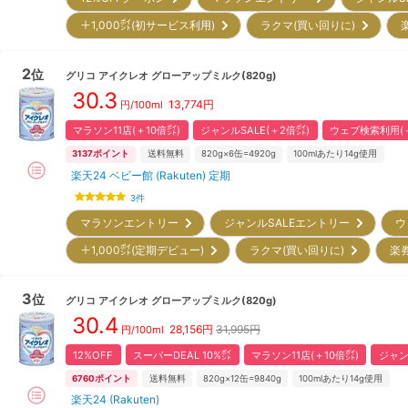
＋1,000㌽(初サービス利用)
ラクマ(買い回りに)
2
位
グリコ
アイクレオ グローアップミルク(820g)
30.3
13,774
円
円/100ml
マラソン11店(＋10倍㌽)
ジャンルSALE(＋2倍㌽)
ウェブ検索利用(＋
3137
ポイント
送料無料
820g×6缶=4920g
100mlあたり14g使用
楽天24 ベビー館 (Rakuten) 定期
3
件
マラソンエントリー
ジャンルSALEエントリー
ウ
＋1,000㌽(定期デビュー)
ラクマ(買い回りに)
楽
3
位
グリコ
アイクレオ グローアップミルク(820g)
30.4
28,156
円
31,995円
円/100ml
12%OFF
スーパーDEAL 10%㌽
マラソン11店(＋10倍㌽)
ジャン
6760
ポイント
送料無料
820g×12缶=9840g
100mlあたり14g使用
楽天24 (Rakuten)