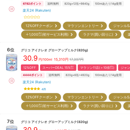
6782
ポイント
送料無料
820g×12缶=9840g
100mlあたり14g使用
楽天24 (Rakuten)
12%OFFクーポン
マラソンエントリー
ジャンルS
＋1,000㌽(初サービス利用)
ラクマ(買い回りに)
6
位
グリコ
アイクレオ グローアップミルク(820g)
30.9
15,310
円
17,397円
円/100ml
12%OFF
スーパーDEAL 15%㌽
マラソン11店(＋10倍㌽)
ジャン
4444
ポイント
送料無料
820g×6缶=4920g
100mlあたり14g使用
楽天24 (Rakuten)
4
件
12%OFFクーポン
マラソンエントリー
ジャンルS
＋1,000㌽(初サービス利用)
ラクマ(買い回りに)
7
位
グリコ
アイクレオ グローアップミルク(820g)
30.9