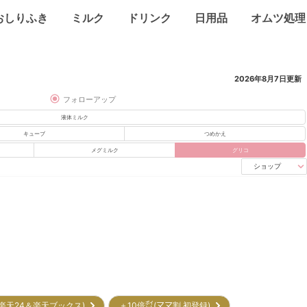
おしりふき
ミルク
ドリンク
日用品
オムツ処理
2026年8月7日
更新
フォローアップ
液体ミルク
キューブ
つめかえ
メグミルク
グリコ
ショップ
(楽天24＆楽天ブックス)
＋10倍㌽(ママ割 初登録)