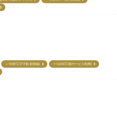
)
＋10倍㌽(ママ割 初登録)
＋1,000㌽(初サービス利用)