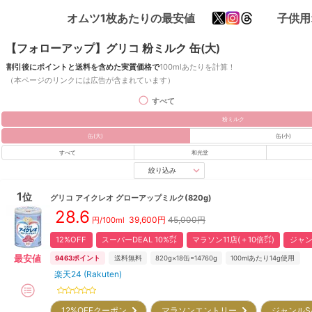
オムツ1枚あたりの最安値
子供用
【フォローアップ】グリコ 粉ミルク 缶(大)
割引後にポイントと送料を含めた実質価格で
100mlあたりを計算！
（本ページのリンクには広告が含まれています）
すべて
粉ミルク
缶(大)
缶(小)
すべて
和光堂
絞り込み
1
位
グリコ
アイクレオ グローアップミルク(820g)
28.6
39,600
円
45,000円
円/100ml
12%OFF
スーパーDEAL 10%㌽
マラソン11店(＋10倍㌽)
ジャン
最安値
9463
ポイント
送料無料
820g×18缶=14760g
100mlあたり14g使用
楽天24 (Rakuten)
12%OFFクーポン
マラソンエントリー
ジャンルS