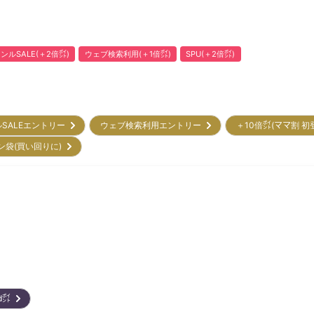
ンルSALE(＋2倍㌽)
ウェブ検索利用(＋1倍㌽)
SPU(＋2倍㌽)
ルSALEエントリー
ウェブ検索利用エントリー
＋10倍㌽(ママ割 
ン袋(買い回りに)
ard㌽