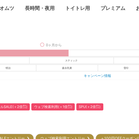
オムツ
長時間・夜用
トイトレ用
プレミアム
0ヶ月から
スティック
明治
森永乳業
雪印
キャンペーン情報
ルSALE(＋2倍㌽)
ウェブ検索利用(＋1倍㌽)
SPU(＋2倍㌽)
ALEエントリー
ウェブ検索利用エントリー
＋100円OFFクーポン