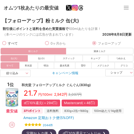
オムツ1枚あたりの最安値
【フォローアップ】粉ミルク 缶(大)
割引後にポイントと送料を含めた実質価格で
100mlあたりを計算！
（本ページのリンクには広告が含まれています）
2026年8月8日
更新
すべて
0ヶ月から
フォローアップ
粉ミルク
液体ミルク
缶(大)
缶(小)
スティック
キューブ
つめかえ
すべて
和光堂
明治
森永乳業
雪印
メグミルク
グリコ
キャンペーン情報
ショップ
絞り込み
1
位
和光堂
フォローアップミルク ぐんぐん(830g)
21.7
2,942
円
3,097円
円/100ml
d㌽10%還元(＋294㌽)
Mastercard(＋46㌽)
最安値
371
ポイント
送料無料
830g×2缶=1660g
100mlあたり14g使用
Amazon 定期おトク便(5%OFF)
2044
件
定期おトク便
d㌽10%還元エントリー