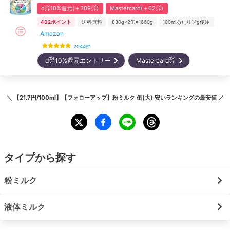
d㌽10%還元(＋309㌽)
Mastercard(＋62㌽)
402
ポイント
送料無料
830g×2缶=1660g
100mlあたり14g使用
Amazon
2044
件
d㌽10%還元エントリー
Mastercard㌽
＼
【21.7円/100ml】【フォローアップ】粉ミルク 缶(大) 安いランキング
の最安値 ／
タイプから探す
粉ミルク
液体ミルク