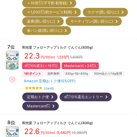
＋10倍㌽(ママ割 初登録)
＋1,000㌽(初サービス利用)
ラクマ(買い回りに)
楽券(買い回りに)
サーティワン(買い回りに)
食パン袋(買い回りに)
7
位
和光堂
フォローアップミルク ぐんぐん(830g)
22.3
1,516
円
1,596円
円/100ml
d㌽10%還元(＋151㌽)
Mastercard(＋24㌽)
191
ポイント
送料無料
830g×1缶=830g
100mlあたり14g使用
Amazon 定期おトク便(5%OFF)
2044
件
定期おトク便
d㌽10%還元エントリー
Mastercard㌽
8
位
和光堂
フォローアップミルク ぐんぐん(830g)
22.6
9,480
円
10,980円
円/100ml