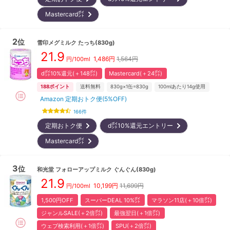
Mastercard㌽
2
位
雪印メグミルク
たっち(830g)
21.9
1,486
円
1,564円
円/100ml
d㌽10%還元(＋148㌽)
Mastercard(＋24㌽)
188
ポイント
送料無料
830g×1缶=830g
100mlあたり14g使用
Amazon 定期おトク便(5%OFF)
166
件
定期おトク便
d㌽10%還元エントリー
Mastercard㌽
3
位
和光堂
フォローアップミルク ぐんぐん(830g)
21.9
10,199
円
11,699円
円/100ml
1,500円OFF
スーパーDEAL 10%㌽
マラソン11店(＋10倍㌽)
ジャンルSALE(＋2倍㌽)
最強翌日(＋1倍㌽)
ウェブ検索利用(＋1倍㌽)
SPU(＋2倍㌽)