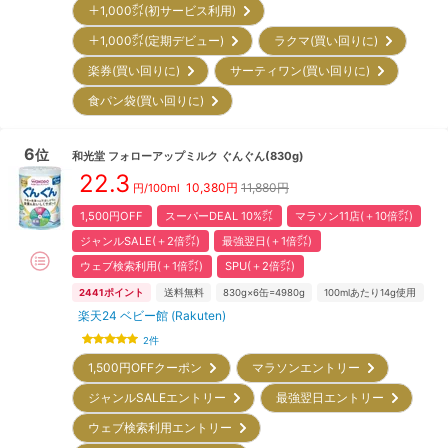
＋1,000㌽(初サービス利用)
＋1,000㌽(定期デビュー)
ラクマ(買い回りに)
楽券(買い回りに)
サーティワン(買い回りに)
食パン袋(買い回りに)
6
位
和光堂
フォローアップミルク ぐんぐん(830g)
22.3
10,380
円
11,880円
円/100ml
1,500円OFF
スーパーDEAL 10%㌽
マラソン11店(＋10倍㌽)
ジャンルSALE(＋2倍㌽)
最強翌日(＋1倍㌽)
ウェブ検索利用(＋1倍㌽)
SPU(＋2倍㌽)
2441
ポイント
送料無料
830g×6缶=4980g
100mlあたり14g使用
楽天24 ベビー館 (Rakuten)
2
件
1,500円OFFクーポン
マラソンエントリー
ジャンルSALEエントリー
最強翌日エントリー
ウェブ検索利用エントリー