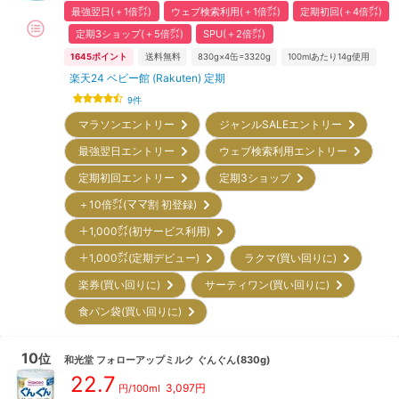
最強翌日(＋1倍㌽)
ウェブ検索利用(＋1倍㌽)
定期初回(＋4倍㌽)
定期3ショップ(＋5倍㌽)
SPU(＋2倍㌽)
1645
ポイント
送料無料
830g×4缶=3320g
100mlあたり14g使用
楽天24 ベビー館 (Rakuten) 定期
9
件
マラソンエントリー
ジャンルSALEエントリー
最強翌日エントリー
ウェブ検索利用エントリー
定期初回エントリー
定期3ショップ
＋10倍㌽(ママ割 初登録)
＋1,000㌽(初サービス利用)
＋1,000㌽(定期デビュー)
ラクマ(買い回りに)
楽券(買い回りに)
サーティワン(買い回りに)
食パン袋(買い回りに)
10
位
和光堂
フォローアップミルク ぐんぐん(830g)
22.7
3,097
円
円/100ml