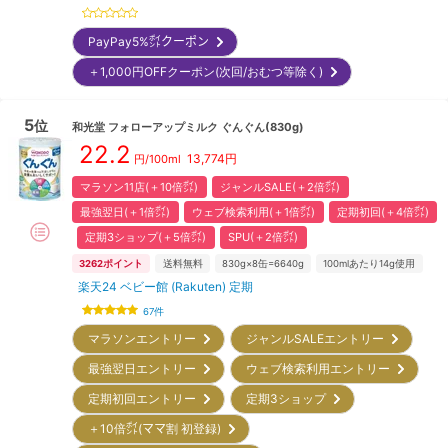
PayPay5%㌽クーポン
＋1,000円OFFクーポン(次回/おむつ等除く)
5
位
和光堂
フォローアップミルク ぐんぐん(830g)
22.2
13,774
円
円/100ml
マラソン11店(＋10倍㌽)
ジャンルSALE(＋2倍㌽)
最強翌日(＋1倍㌽)
ウェブ検索利用(＋1倍㌽)
定期初回(＋4倍㌽)
定期3ショップ(＋5倍㌽)
SPU(＋2倍㌽)
3262
ポイント
送料無料
830g×8缶=6640g
100mlあたり14g使用
楽天24 ベビー館 (Rakuten) 定期
67
件
マラソンエントリー
ジャンルSALEエントリー
最強翌日エントリー
ウェブ検索利用エントリー
定期初回エントリー
定期3ショップ
＋10倍㌽(ママ割 初登録)