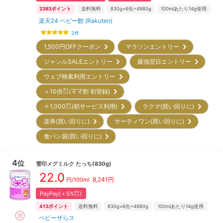
2393
ポイント
送料無料
830g×6缶=4980g
100mlあたり14g使用
楽天24 ベビー館 (Rakuten)
2
件
1,500円OFFクーポン
マラソンエントリー
ジャンルSALEエントリー
最強翌日エントリー
ウェブ検索利用エントリー
＋10倍㌽(ママ割 初登録)
＋1,000㌽(初サービス利用)
ラクマ(買い回りに)
楽券(買い回りに)
サーティワン(買い回りに)
食パン袋(買い回りに)
4
位
雪印メグミルク
たっち(830g)
22.0
8,241
円
円/100ml
PayPay(＋5%㌽)
413
ポイント
送料無料
830g×6缶=4980g
100mlあたり14g使用
ベビーザらス