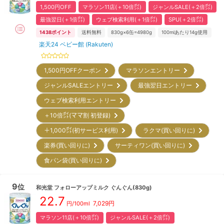
1,500円OFF
マラソン11店(＋10倍㌽)
ジャンルSALE(＋2倍㌽)
最強翌日(＋1倍㌽)
ウェブ検索利用(＋1倍㌽)
SPU(＋2倍㌽)
1438
ポイント
送料無料
830g×6缶=4980g
100mlあたり14g使用
楽天24 ベビー館 (Rakuten)
1,500円OFFクーポン
マラソンエントリー
ジャンルSALEエントリー
最強翌日エントリー
ウェブ検索利用エントリー
＋10倍㌽(ママ割 初登録)
＋1,000㌽(初サービス利用)
ラクマ(買い回りに)
楽券(買い回りに)
サーティワン(買い回りに)
食パン袋(買い回りに)
9
位
和光堂
フォローアップミルク ぐんぐん(830g)
22.7
7,029
円
円/100ml
マラソン11店(＋10倍㌽)
ジャンルSALE(＋2倍㌽)