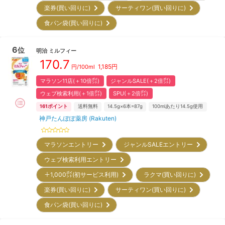
楽券(買い回りに)
サーティワン(買い回りに)
食パン袋(買い回りに)
6
位
明治
ミルフィー
170.7
1,185
円
円/100ml
マラソン11店(＋10倍㌽)
ジャンルSALE(＋2倍㌽)
ウェブ検索利用(＋1倍㌽)
SPU(＋2倍㌽)
161
ポイント
送料無料
14.5g×6本=87g
100mlあたり14.5g使用
神戸たんぽぽ薬房 (Rakuten)
マラソンエントリー
ジャンルSALEエントリー
ウェブ検索利用エントリー
＋1,000㌽(初サービス利用)
ラクマ(買い回りに)
楽券(買い回りに)
サーティワン(買い回りに)
食パン袋(買い回りに)