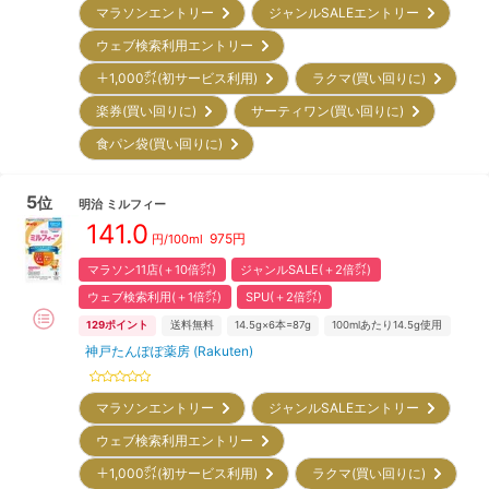
マラソンエントリー
ジャンルSALEエントリー
ウェブ検索利用エントリー
＋1,000㌽(初サービス利用)
ラクマ(買い回りに)
楽券(買い回りに)
サーティワン(買い回りに)
食パン袋(買い回りに)
5
位
明治
ミルフィー
141.0
975
円
円/100ml
マラソン11店(＋10倍㌽)
ジャンルSALE(＋2倍㌽)
ウェブ検索利用(＋1倍㌽)
SPU(＋2倍㌽)
129
ポイント
送料無料
14.5g×6本=87g
100mlあたり14.5g使用
神戸たんぽぽ薬房 (Rakuten)
マラソンエントリー
ジャンルSALEエントリー
ウェブ検索利用エントリー
＋1,000㌽(初サービス利用)
ラクマ(買い回りに)