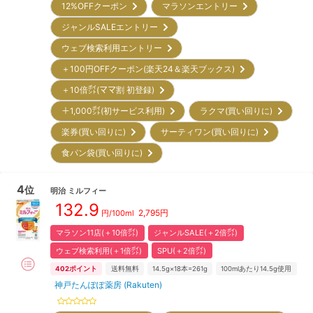
12%OFFクーポン
マラソンエントリー
ジャンルSALEエントリー
ウェブ検索利用エントリー
＋100円OFFクーポン(楽天24＆楽天ブックス)
＋10倍㌽(ママ割 初登録)
＋1,000㌽(初サービス利用)
ラクマ(買い回りに)
楽券(買い回りに)
サーティワン(買い回りに)
食パン袋(買い回りに)
4
位
明治
ミルフィー
132.9
2,795
円
円/100ml
マラソン11店(＋10倍㌽)
ジャンルSALE(＋2倍㌽)
ウェブ検索利用(＋1倍㌽)
SPU(＋2倍㌽)
402
ポイント
送料無料
14.5g×18本=261g
100mlあたり14.5g使用
神戸たんぽぽ薬房 (Rakuten)