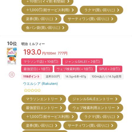
＋10倍㌽(ママ割 初登録)
＋1,000㌽(初サービス利用)
ラクマ(買い回りに)
楽券(買い回りに)
サーティワン(買い回りに)
食パン袋(買い回りに)
10
位
明治
ミルフィー
193.0
777
円
円/100ml
マラソン11店(＋10倍㌽)
ジャンルSALE(＋2倍㌽)
最強翌日(＋1倍㌽)
ウェブ検索利用(＋1倍㌽)
SPU(＋2倍㌽)
119
ポイント
送料500円
14.5g×6本=87g
100mlあたり14.5g使用
ウエルシア (Rakuten)
マラソンエントリー
ジャンルSALEエントリー
最強翌日エントリー
ウェブ検索利用エントリー
＋1,000㌽(初サービス利用)
ラクマ(買い回りに)
楽券(買い回りに)
サーティワン(買い回りに)