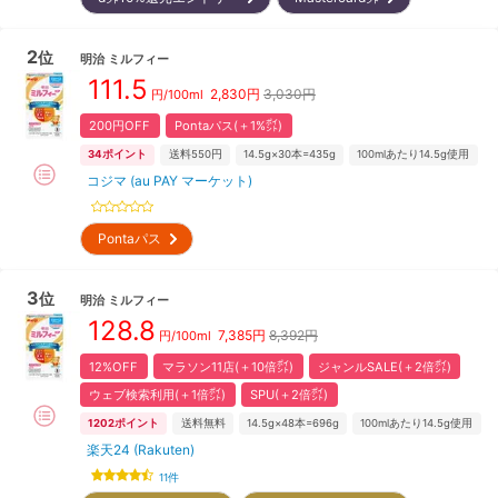
2
位
明治
ミルフィー
111.5
2,830
円
3,030円
円/100ml
200円OFF
Pontaパス(＋1%㌽)
34
ポイント
送料550円
14.5g×30本=435g
100mlあたり14.5g使用
コジマ (au PAY マーケット)
Pontaパス
3
位
明治
ミルフィー
128.8
7,385
円
8,392円
円/100ml
12%OFF
マラソン11店(＋10倍㌽)
ジャンルSALE(＋2倍㌽)
ウェブ検索利用(＋1倍㌽)
SPU(＋2倍㌽)
1202
ポイント
送料無料
14.5g×48本=696g
100mlあたり14.5g使用
楽天24 (Rakuten)
11
件