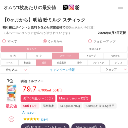
オムツ1枚あたりの最安値
【0ヶ月から】明治 粉ミルク スティック
割引後にポイントと送料を含めた実質価格で
100mlあたりを計算！
（本ページのリンクには広告が含まれています）
2026年8月7日
更新
すべて
0ヶ月から
フォローアップ
粉ミルク
液体ミルク
缶(大)
缶(小)
スティック
キューブ
つめかえ
すべて
和光堂
明治
森永乳業
雪印
メグミルク
グリコ
キャンペーン情報
ショップ
絞り込み
1
位
明治
ミルフィー
79.7
551
円
円/100ml
d㌽10%還元(＋55㌽)
Mastercard(＋12㌽)
最安値
73
ポイント
送料無料
14.5g×6本=87g
100mlあたり14.5g使用
Amazon
138
件
d㌽10%還元エントリー
Mastercard㌽