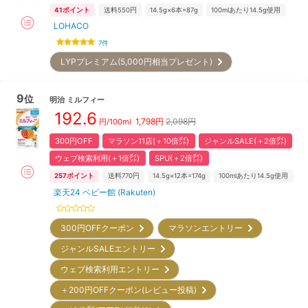
41
ポイント
送料550円
14.5g×6本=87g
100mlあたり14.5g使用
LOHACO
7
件
LYPプレミアム(5,000円相当プレゼント)
9
位
明治
ミルフィー
192.6
1,798
円
2,098円
円/100ml
300円OFF
マラソン11店(＋10倍㌽)
ジャンルSALE(＋2倍㌽)
ウェブ検索利用(＋1倍㌽)
SPU(＋2倍㌽)
257
ポイント
送料770円
14.5g×12本=174g
100mlあたり14.5g使用
楽天24 ベビー館 (Rakuten)
300円OFFクーポン
マラソンエントリー
ジャンルSALEエントリー
ウェブ検索利用エントリー
＋200円OFFクーポン(レビュー投稿)