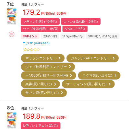
7
位
明治
ミルフィー
179.2
606
円
円/100ml
マラソン11店(＋10倍㌽)
ジャンルSALE(＋2倍㌽)
ウェブ検索利用(＋1倍㌽)
SPU(＋2倍㌽)
81
ポイント
送料550円
14.5g×6本=87g
100mlあたり14.5g使用
コジマ (Rakuten)
マラソンエントリー
ジャンルSALEエントリー
ウェブ検索利用エントリー
＋1,000㌽(初サービス利用)
ラクマ(買い回りに)
楽券(買い回りに)
サーティワン(買い回りに)
食パン袋(買い回りに)
8
位
明治
ミルフィー
189.8
630
円
円/100ml
LYPプレミアム(＋2%㌽)