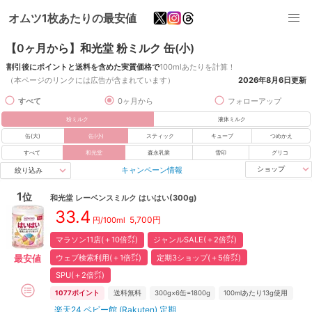
オムツ1枚あたりの最安値
【0ヶ月から】和光堂 粉ミルク 缶(小)
割引後にポイントと送料を含めた実質価格で
100mlあたりを計算！
（本ページのリンクには広告が含まれています）
2026年8月6日
更新
すべて
0ヶ月から
フォローアップ
粉ミルク
液体ミルク
缶(大)
缶(小)
スティック
キューブ
つめかえ
すべて
和光堂
森永乳業
雪印
グリコ
キャンペーン情報
ショップ
絞り込み
1
位
和光堂
レーベンスミルク はいはい(300g)
33.4
5,700
円
円/100ml
マラソン11店(＋10倍㌽)
ジャンルSALE(＋2倍㌽)
ウェブ検索利用(＋1倍㌽)
定期3ショップ(＋5倍㌽)
最安値
SPU(＋2倍㌽)
1077
ポイント
送料無料
300g×6缶=1800g
100mlあたり13g使用
楽天24 ベビー館 (Rakuten) 定期