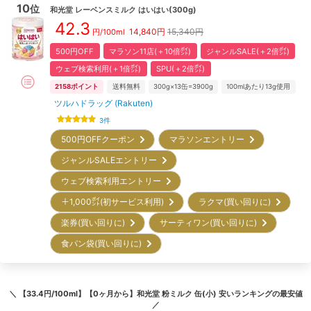
10
位
和光堂
レーベンスミルク はいはい(300g)
42.3
14,840
円
15,340円
円/100ml
500円OFF
マラソン11店(＋10倍㌽)
ジャンルSALE(＋2倍㌽)
ウェブ検索利用(＋1倍㌽)
SPU(＋2倍㌽)
2158
ポイント
送料無料
300g×13缶=3900g
100mlあたり13g使用
ツルハドラッグ (Rakuten)
3
件
500円OFFクーポン
マラソンエントリー
ジャンルSALEエントリー
ウェブ検索利用エントリー
＋1,000㌽(初サービス利用)
ラクマ(買い回りに)
楽券(買い回りに)
サーティワン(買い回りに)
食パン袋(買い回りに)
＼
【33.4円/100ml】【0ヶ月から】和光堂 粉ミルク 缶(小) 安いランキング
の最安値
／