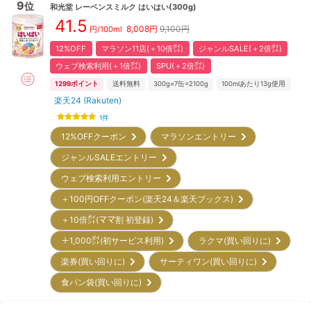
9
位
和光堂
レーベンスミルク はいはい(300g)
41.5
8,008
円
9,100円
円/100ml
12%OFF
マラソン11店(＋10倍㌽)
ジャンルSALE(＋2倍㌽)
ウェブ検索利用(＋1倍㌽)
SPU(＋2倍㌽)
1299
ポイント
送料無料
300g×7缶=2100g
100mlあたり13g使用
楽天24 (Rakuten)
1
件
12%OFFクーポン
マラソンエントリー
ジャンルSALEエントリー
ウェブ検索利用エントリー
＋100円OFFクーポン(楽天24＆楽天ブックス)
＋10倍㌽(ママ割 初登録)
＋1,000㌽(初サービス利用)
ラクマ(買い回りに)
楽券(買い回りに)
サーティワン(買い回りに)
食パン袋(買い回りに)