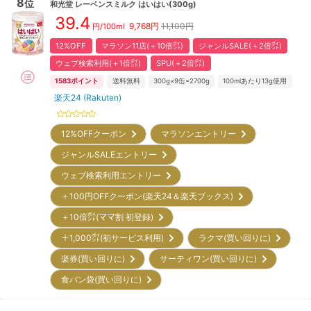
8
位
和光堂
レーベンスミルク はいはい(300g)
39.4
9,768
円
11,100円
円/100ml
12%OFF
マラソン11店(＋10倍㌽)
ジャンルSALE(＋2倍㌽)
ウェブ検索利用(＋1倍㌽)
SPU(＋2倍㌽)
1583
ポイント
送料無料
300g×9缶=2700g
100mlあたり13g使用
楽天24 (Rakuten)
12%OFFクーポン
マラソンエントリー
ジャンルSALEエントリー
ウェブ検索利用エントリー
＋100円OFFクーポン(楽天24＆楽天ブックス)
＋10倍㌽(ママ割 初登録)
＋1,000㌽(初サービス利用)
ラクマ(買い回りに)
楽券(買い回りに)
サーティワン(買い回りに)
食パン袋(買い回りに)