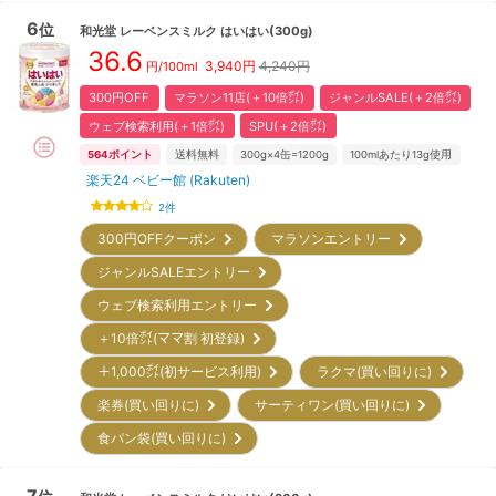
6
位
和光堂
レーベンスミルク はいはい(300g)
36.6
3,940
円
4,240円
円/100ml
300円OFF
マラソン11店(＋10倍㌽)
ジャンルSALE(＋2倍㌽)
ウェブ検索利用(＋1倍㌽)
SPU(＋2倍㌽)
564
ポイント
送料無料
300g×4缶=1200g
100mlあたり13g使用
楽天24 ベビー館 (Rakuten)
2
件
300円OFFクーポン
マラソンエントリー
ジャンルSALEエントリー
ウェブ検索利用エントリー
＋10倍㌽(ママ割 初登録)
＋1,000㌽(初サービス利用)
ラクマ(買い回りに)
楽券(買い回りに)
サーティワン(買い回りに)
食パン袋(買い回りに)