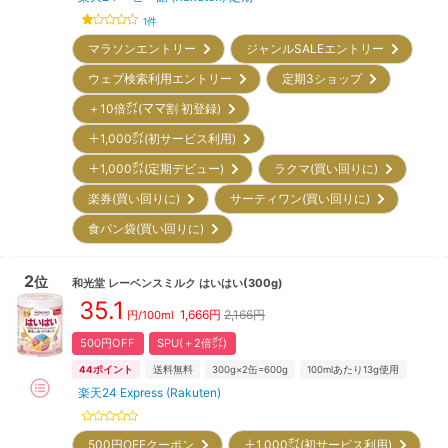
1
件
マラソンエントリー
ジャンルSALEエントリー
ウェブ検索利用エントリー
定期3ショップ
＋10倍㌽(ママ割 初登録)
＋1,000㌽(初サービス利用)
＋1,000㌽(定期デビュー)
ラクマ(買い回りに)
楽券(買い回りに)
サーティワン(買い回りに)
食パン袋(買い回りに)
2
位
和光堂
レーベンスミルク はいはい(300g)
35.1
1,666
円
2,166円
円/100ml
500円OFF
SPU(＋2倍㌽)
44
ポイント
送料無料
300g×2缶=600g
100mlあたり13g使用
楽天24 Express (Rakuten)
500円OFFクーポン
＋1,000㌽(初サービス利用)