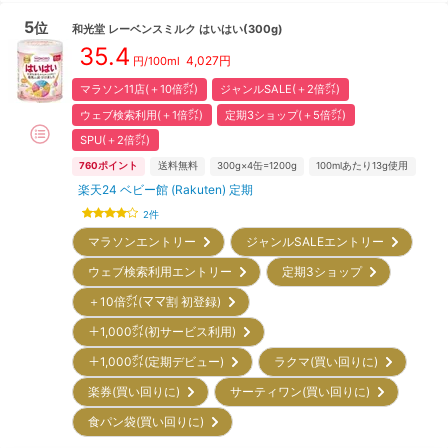
5
位
和光堂
レーベンスミルク はいはい(300g)
35.4
4,027
円
円/100ml
マラソン11店(＋10倍㌽)
ジャンルSALE(＋2倍㌽)
ウェブ検索利用(＋1倍㌽)
定期3ショップ(＋5倍㌽)
SPU(＋2倍㌽)
760
ポイント
送料無料
300g×4缶=1200g
100mlあたり13g使用
楽天24 ベビー館 (Rakuten) 定期
2
件
マラソンエントリー
ジャンルSALEエントリー
ウェブ検索利用エントリー
定期3ショップ
＋10倍㌽(ママ割 初登録)
＋1,000㌽(初サービス利用)
＋1,000㌽(定期デビュー)
ラクマ(買い回りに)
楽券(買い回りに)
サーティワン(買い回りに)
食パン袋(買い回りに)