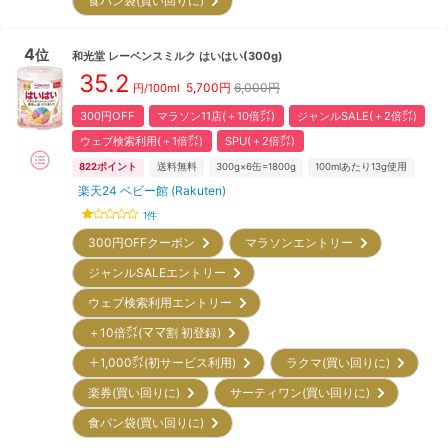
食パン袋(買い回りに)
4
位
和光堂
レーベンスミルク はいはい(300g)
35.2
5,700
円
6,000円
円/100ml
300円OFF
マラソン11店(＋10倍㌽)
ジャンルSALE(＋2倍㌽)
ウェブ検索利用(＋1倍㌽)
SPU(＋2倍㌽)
822
ポイント
送料無料
300g×6缶=1800g
100mlあたり13g使用
楽天24 ベビー館 (Rakuten)
1
件
300円OFFクーポン
マラソンエントリー
ジャンルSALEエントリー
ウェブ検索利用エントリー
＋10倍㌽(ママ割 初登録)
＋1,000㌽(初サービス利用)
ラクマ(買い回りに)
楽券(買い回りに)
サーティワン(買い回りに)
食パン袋(買い回りに)