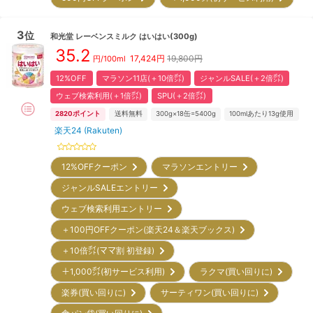
3
位
和光堂
レーベンスミルク はいはい(300g)
35.2
17,424
円
19,800円
円/100ml
12%OFF
マラソン11店(＋10倍㌽)
ジャンルSALE(＋2倍㌽)
ウェブ検索利用(＋1倍㌽)
SPU(＋2倍㌽)
2820
ポイント
送料無料
300g×18缶=5400g
100mlあたり13g使用
楽天24 (Rakuten)
12%OFFクーポン
マラソンエントリー
ジャンルSALEエントリー
ウェブ検索利用エントリー
＋100円OFFクーポン(楽天24＆楽天ブックス)
＋10倍㌽(ママ割 初登録)
＋1,000㌽(初サービス利用)
ラクマ(買い回りに)
楽券(買い回りに)
サーティワン(買い回りに)