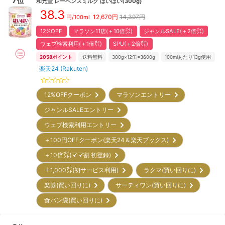
7
位
和光堂
レーベンスミルク はいはい(300g)
38.3
12,670
円
14,397円
円/100ml
12%OFF
マラソン11店(＋10倍㌽)
ジャンルSALE(＋2倍㌽)
ウェブ検索利用(＋1倍㌽)
SPU(＋2倍㌽)
2058
ポイント
送料無料
300g×12缶=3600g
100mlあたり13g使用
楽天24 (Rakuten)
12%OFFクーポン
マラソンエントリー
ジャンルSALEエントリー
ウェブ検索利用エントリー
＋100円OFFクーポン(楽天24＆楽天ブックス)
＋10倍㌽(ママ割 初登録)
＋1,000㌽(初サービス利用)
ラクマ(買い回りに)
楽券(買い回りに)
サーティワン(買い回りに)
食パン袋(買い回りに)