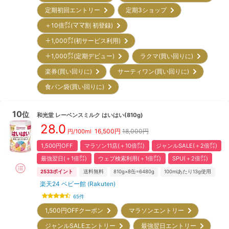
定期初回エントリー
定期3ショップ
＋10倍㌽(ママ割 初登録)
＋1,000㌽(初サービス利用)
＋1,000㌽(定期デビュー)
ラクマ(買い回りに)
楽券(買い回りに)
サーティワン(買い回りに)
食パン袋(買い回りに)
10
位
和光堂
レーベンスミルク はいはい(810g)
28.0
16,500
円
18,000円
円/100ml
1,500円OFF
マラソン11店(＋10倍㌽)
ジャンルSALE(＋2倍㌽)
最強翌日(＋1倍㌽)
ウェブ検索利用(＋1倍㌽)
SPU(＋2倍㌽)
2533
ポイント
送料無料
810g×8缶=6480g
100mlあたり13g使用
楽天24 ベビー館 (Rakuten)
65
件
1,500円OFFクーポン
マラソンエントリー
ジャンルSALEエントリー
最強翌日エントリー