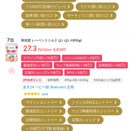
＋1,000㌽(定期デビュー)
ラクマ(買い回りに)
楽券(買い回りに)
サーティワン(買い回りに)
食パン袋(買い回りに)
7
位
和光堂
レーベンスミルク はいはい(810g)
27.3
8,929
円
円/100ml
マラソン11店(＋10倍㌽)
ジャンルSALE(＋2倍㌽)
最強翌日(＋1倍㌽)
ウェブ検索利用(＋1倍㌽)
定期初回(＋4倍㌽)
定期3ショップ(＋5倍㌽)
SPU(＋2倍㌽)
2114
ポイント
送料無料
810g×4缶=3240g
100mlあたり13g使用
楽天24 ベビー館 (Rakuten) 定期
60
件
マラソンエントリー
ジャンルSALEエントリー
最強翌日エントリー
ウェブ検索利用エントリー
定期初回エントリー
定期3ショップ
＋10倍㌽(ママ割 初登録)