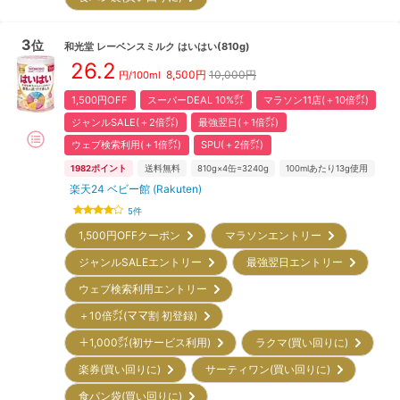
3
位
和光堂
レーベンスミルク はいはい(810g)
26.2
8,500
円
10,000円
円/100ml
1,500円OFF
スーパーDEAL 10%㌽
マラソン11店(＋10倍㌽)
ジャンルSALE(＋2倍㌽)
最強翌日(＋1倍㌽)
ウェブ検索利用(＋1倍㌽)
SPU(＋2倍㌽)
1982
ポイント
送料無料
810g×4缶=3240g
100mlあたり13g使用
楽天24 ベビー館 (Rakuten)
5
件
1,500円OFFクーポン
マラソンエントリー
ジャンルSALEエントリー
最強翌日エントリー
ウェブ検索利用エントリー
＋10倍㌽(ママ割 初登録)
＋1,000㌽(初サービス利用)
ラクマ(買い回りに)
楽券(買い回りに)
サーティワン(買い回りに)
食パン袋(買い回りに)