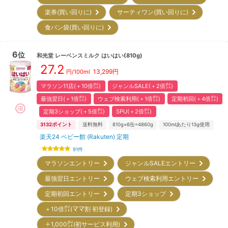
楽券(買い回りに)
サーティワン(買い回りに)
食パン袋(買い回りに)
6
位
和光堂
レーベンスミルク はいはい(810g)
27.2
13,299
円
円/100ml
マラソン11店(＋10倍㌽)
ジャンルSALE(＋2倍㌽)
最強翌日(＋1倍㌽)
ウェブ検索利用(＋1倍㌽)
定期初回(＋4倍㌽)
定期3ショップ(＋5倍㌽)
SPU(＋2倍㌽)
3132
ポイント
送料無料
810g×6缶=4860g
100mlあたり13g使用
楽天24 ベビー館 (Rakuten) 定期
91
件
マラソンエントリー
ジャンルSALEエントリー
最強翌日エントリー
ウェブ検索利用エントリー
定期初回エントリー
定期3ショップ
＋10倍㌽(ママ割 初登録)
＋1,000㌽(初サービス利用)