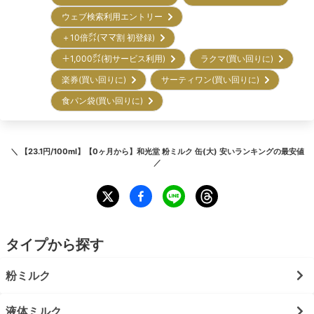
ウェブ検索利用エントリー
＋10倍㌽(ママ割 初登録)
＋1,000㌽(初サービス利用)
ラクマ(買い回りに)
楽券(買い回りに)
サーティワン(買い回りに)
食パン袋(買い回りに)
＼
【23.1円/100ml】【0ヶ月から】和光堂 粉ミルク 缶(大) 安いランキング
の最安値
／
タイプから探す
粉ミルク
液体ミルク