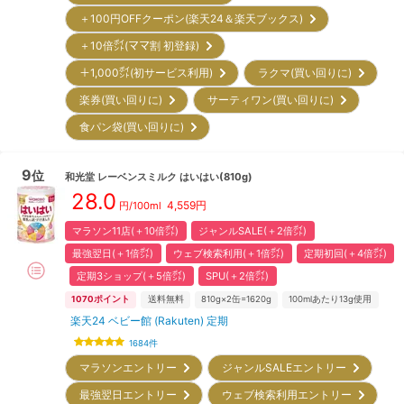
＋100円OFFクーポン(楽天24＆楽天ブックス)
＋10倍㌽(ママ割 初登録)
＋1,000㌽(初サービス利用)
ラクマ(買い回りに)
楽券(買い回りに)
サーティワン(買い回りに)
食パン袋(買い回りに)
9
位
和光堂
レーベンスミルク はいはい(810g)
28.0
4,559
円
円/100ml
マラソン11店(＋10倍㌽)
ジャンルSALE(＋2倍㌽)
最強翌日(＋1倍㌽)
ウェブ検索利用(＋1倍㌽)
定期初回(＋4倍㌽)
定期3ショップ(＋5倍㌽)
SPU(＋2倍㌽)
1070
ポイント
送料無料
810g×2缶=1620g
100mlあたり13g使用
楽天24 ベビー館 (Rakuten) 定期
1684
件
マラソンエントリー
ジャンルSALEエントリー
最強翌日エントリー
ウェブ検索利用エントリー