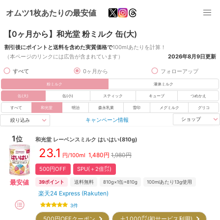
オムツ1枚あたりの最安値
【0ヶ月から】和光堂 粉ミルク 缶(大)
割引後にポイントと送料を含めた実質価格で
100mlあたりを計算！
（本ページのリンクには広告が含まれています）
2026年8月9日
更新
すべて
0ヶ月から
フォローアップ
粉ミルク
液体ミルク
缶(大)
缶(小)
スティック
キューブ
つめかえ
すべて
和光堂
明治
森永乳業
雪印
メグミルク
グリコ
キャンペーン情報
ショップ
絞り込み
1
位
和光堂
レーベンスミルク はいはい(810g)
23.1
1,480
円
1,980円
円/100ml
500円OFF
SPU(＋2倍㌽)
最安値
39
ポイント
送料無料
810g×1缶=810g
100mlあたり13g使用
楽天24 Express (Rakuten)
3
件
500円OFFクーポン
＋1,000㌽(初サービス利用)