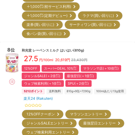
＋1,000㌽(初サービス利用)
＋1,000㌽(定期デビュー)
ラクマ(買い回りに)
楽券(買い回りに)
サーティワン(買い回りに)
食パン袋(買い回りに)
8
位
和光堂
レーベンスミルク はいはい(810g)
27.5
20,619
円
23,430円
円/100ml
12%OFF
スーパーDEAL 10%㌽
マラソン11店(＋10倍㌽)
ジャンルSALE(＋2倍㌽)
最強翌日(＋1倍㌽)
ウェブ検索利用(＋1倍㌽)
SPU(＋2倍㌽)
5212
ポイント
送料無料
810g×9缶=7290g
100mlあたり13g使用
楽天24 (Rakuten)
12%OFFクーポン
マラソンエントリー
ジャンルSALEエントリー
最強翌日エントリー
ウェブ検索利用エントリー