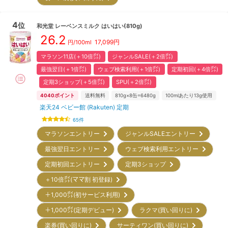
4
位
和光堂
レーベンスミルク はいはい(810g)
26.2
17,099
円
円/100ml
マラソン11店(＋10倍㌽)
ジャンルSALE(＋2倍㌽)
最強翌日(＋1倍㌽)
ウェブ検索利用(＋1倍㌽)
定期初回(＋4倍㌽)
定期3ショップ(＋5倍㌽)
SPU(＋2倍㌽)
4040
ポイント
送料無料
810g×8缶=6480g
100mlあたり13g使用
楽天24 ベビー館 (Rakuten) 定期
65
件
マラソンエントリー
ジャンルSALEエントリー
最強翌日エントリー
ウェブ検索利用エントリー
定期初回エントリー
定期3ショップ
＋10倍㌽(ママ割 初登録)
＋1,000㌽(初サービス利用)
＋1,000㌽(定期デビュー)
ラクマ(買い回りに)
楽券(買い回りに)
サーティワン(買い回りに)