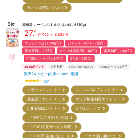
食パン袋(買い回りに)
5
位
和光堂
レーベンスミルク はいはい(810g)
27.1
8,835
円
円/100ml
マラソン11店(＋10倍㌽)
ジャンルSALE(＋2倍㌽)
最強翌日(＋1倍㌽)
ウェブ検索利用(＋1倍㌽)
定期初回(＋4倍㌽)
定期3ショップ(＋5倍㌽)
SPU(＋2倍㌽)
2088
ポイント
送料無料
810g×4缶=3240g
100mlあたり13g使用
楽天24 ベビー館 (Rakuten) 定期
21
件
マラソンエントリー
ジャンルSALEエントリー
最強翌日エントリー
ウェブ検索利用エントリー
定期初回エントリー
定期3ショップ
＋10倍㌽(ママ割 初登録)
＋1,000㌽(初サービス利用)
＋1,000㌽(定期デビュー)
ラクマ(買い回りに)