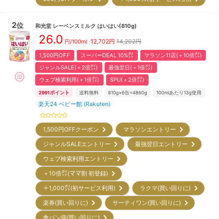
2
位
和光堂
レーベンスミルク はいはい(810g)
26.0
12,702
円
14,202円
円/100ml
1,500円OFF
スーパーDEAL 10%㌽
マラソン11店(＋10倍㌽)
ジャンルSALE(＋2倍㌽)
最強翌日(＋1倍㌽)
ウェブ検索利用(＋1倍㌽)
SPU(＋2倍㌽)
2991
ポイント
送料無料
810g×6缶=4860g
100mlあたり13g使用
楽天24 ベビー館 (Rakuten)
1,500円OFFクーポン
マラソンエントリー
ジャンルSALEエントリー
最強翌日エントリー
ウェブ検索利用エントリー
＋10倍㌽(ママ割 初登録)
＋1,000㌽(初サービス利用)
ラクマ(買い回りに)
楽券(買い回りに)
サーティワン(買い回りに)
食パン袋(買い回りに)