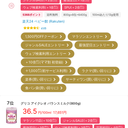
ジャンルSALE(＋2倍㌽)
最強翌日(＋1倍㌽)
ウェブ検索利用(＋1倍㌽)
SPU(＋2倍㌽)
5368
ポイント
送料無料
800g×8缶=6400g
100mlあたり13g使用
楽天24 ベビー館 (Rakuten)
41
件
1,500円OFFクーポン
マラソンエントリー
ジャンルSALEエントリー
最強翌日エントリー
ウェブ検索利用エントリー
＋10倍㌽(ママ割 初登録)
＋1,000㌽(初サービス利用)
ラクマ(買い回りに)
楽券(買い回りに)
サーティワン(買い回りに)
食パン袋(買い回りに)
7
位
グリコ
アイクレオ バランスミルク(800g)
36.5
17,651
円
円/100ml
マラソン11店(＋10倍㌽)
ジャンルSALE(＋2倍㌽)
最強翌日(＋1倍㌽)
ウェブ検索利用(＋1倍㌽)
定期初回(＋4倍㌽)