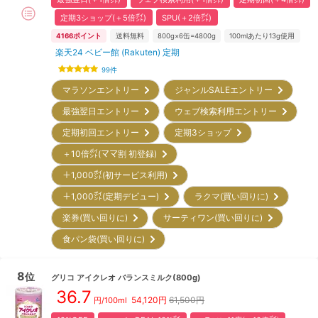
定期3ショップ(＋5倍㌽)
SPU(＋2倍㌽)
4166
ポイント
送料無料
800g×6缶=4800g
100mlあたり13g使用
楽天24 ベビー館 (Rakuten) 定期
99
件
マラソンエントリー
ジャンルSALEエントリー
最強翌日エントリー
ウェブ検索利用エントリー
定期初回エントリー
定期3ショップ
＋10倍㌽(ママ割 初登録)
＋1,000㌽(初サービス利用)
＋1,000㌽(定期デビュー)
ラクマ(買い回りに)
楽券(買い回りに)
サーティワン(買い回りに)
食パン袋(買い回りに)
8
位
グリコ
アイクレオ バランスミルク(800g)
36.7
54,120
円
61,500円
円/100ml