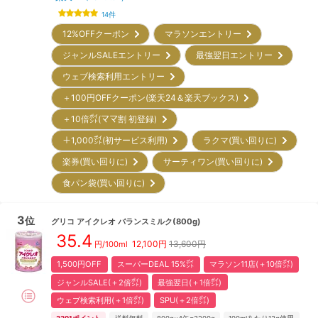
14
件
12%OFFクーポン
マラソンエントリー
ジャンルSALEエントリー
最強翌日エントリー
ウェブ検索利用エントリー
＋100円OFFクーポン(楽天24＆楽天ブックス)
＋10倍㌽(ママ割 初登録)
＋1,000㌽(初サービス利用)
ラクマ(買い回りに)
楽券(買い回りに)
サーティワン(買い回りに)
食パン袋(買い回りに)
3
位
グリコ
アイクレオ バランスミルク(800g)
35.4
12,100
円
13,600円
円/100ml
1,500円OFF
スーパーDEAL 15%㌽
マラソン11店(＋10倍㌽)
ジャンルSALE(＋2倍㌽)
最強翌日(＋1倍㌽)
ウェブ検索利用(＋1倍㌽)
SPU(＋2倍㌽)