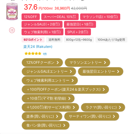
37.6
36,960
円
42,000円
円/100ml
12%OFF
スーパーDEAL 10%㌽
マラソン11店(＋10倍㌽)
ジャンルSALE(＋2倍㌽)
最強翌日(＋1倍㌽)
ウェブ検索利用(＋1倍㌽)
SPU(＋2倍㌽)
9213
ポイント
送料無料
800g×12缶=9600g
100mlあたり13g使用
楽天24 (Rakuten)
1
件
12%OFFクーポン
マラソンエントリー
ジャンルSALEエントリー
最強翌日エントリー
ウェブ検索利用エントリー
＋100円OFFクーポン(楽天24＆楽天ブックス)
＋10倍㌽(ママ割 初登録)
＋1,000㌽(初サービス利用)
ラクマ(買い回りに)
楽券(買い回りに)
サーティワン(買い回りに)
食パン袋(買い回りに)