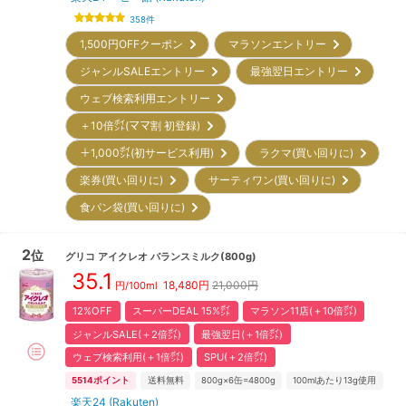
358
件
1,500円OFFクーポン
マラソンエントリー
ジャンルSALEエントリー
最強翌日エントリー
ウェブ検索利用エントリー
＋10倍㌽(ママ割 初登録)
＋1,000㌽(初サービス利用)
ラクマ(買い回りに)
楽券(買い回りに)
サーティワン(買い回りに)
食パン袋(買い回りに)
2
位
グリコ
アイクレオ バランスミルク(800g)
35.1
18,480
円
21,000円
円/100ml
12%OFF
スーパーDEAL 15%㌽
マラソン11店(＋10倍㌽)
ジャンルSALE(＋2倍㌽)
最強翌日(＋1倍㌽)
ウェブ検索利用(＋1倍㌽)
SPU(＋2倍㌽)
5514
ポイント
送料無料
800g×6缶=4800g
100mlあたり13g使用
楽天24 (Rakuten)