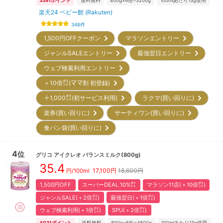
3391
ポイント
送料無料
800g×4缶=3200g
100mlあたり13g使用
楽天24 ベビー館 (Rakuten)
348
件
1,500円OFFクーポン
マラソンエントリー
ジャンルSALEエントリー
最強翌日エントリー
ウェブ検索利用エントリー
＋10倍㌽(ママ割 初登録)
＋1,000㌽(初サービス利用)
ラクマ(買い回りに)
楽券(買い回りに)
サーティワン(買い回りに)
食パン袋(買い回りに)
4
位
グリコ
アイクレオ バランスミルク(800g)
35.4
17,100
円
18,600円
円/100ml
1,500円OFF
スーパーDEAL 10%㌽
マラソン11店(＋10倍㌽)
ジャンルSALE(＋2倍㌽)
最強翌日(＋1倍㌽)
ウェブ検索利用(＋1倍㌽)
SPU(＋2倍㌽)
4031
ポイント
送料無料
800g×6缶=4800g
100mlあたり13g使用