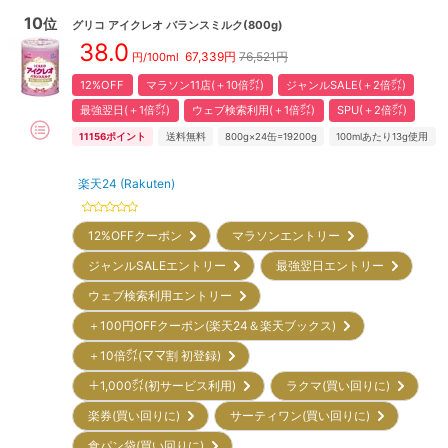
10
位
グリコ
アイクレオ バランスミルク(800g)
38.0
67,339
円
76,521円
円/100ml
12%OFF
マラソン11店(＋10倍㌽)
ジャンルSALE(＋2倍㌽)
最強翌日(＋1倍㌽)
ウェブ検索利用(＋1倍㌽)
SPU(＋2倍㌽)
11156
ポイント
送料無料
800g×24缶=19200g
100mlあたり13g使用
楽天24 (Rakuten)
12%OFFクーポン
マラソンエントリー
ジャンルSALEエントリー
最強翌日エントリー
ウェブ検索利用エントリー
＋100円OFFクーポン(楽天24＆楽天ブックス)
＋10倍㌽(ママ割 初登録)
＋1,000㌽(初サービス利用)
ラクマ(買い回りに)
楽券(買い回りに)
サーティワン(買い回りに)
食パン袋(買い回りに)