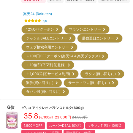
楽天24 (Rakuten)
5
件
12%OFFクーポン
マラソンエントリー
ジャンルSALEエントリー
最強翌日エントリー
ウェブ検索利用エントリー
＋100円OFFクーポン(楽天24＆楽天ブックス)
＋10倍㌽(ママ割 初登録)
＋1,000㌽(初サービス利用)
ラクマ(買い回りに)
楽券(買い回りに)
サーティワン(買い回りに)
食パン袋(買い回りに)
6
位
グリコ
アイクレオ バランスミルク(800g)
35.8
23,000
円
24,500円
円/100ml
1,500円OFF
スーパーDEAL 10%㌽
マラソン11店(＋10倍㌽)