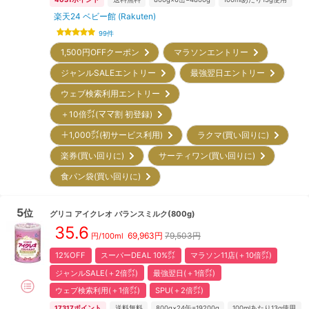
楽天24 ベビー館 (Rakuten)
99
件
1,500円OFFクーポン
マラソンエントリー
ジャンルSALEエントリー
最強翌日エントリー
ウェブ検索利用エントリー
＋10倍㌽(ママ割 初登録)
＋1,000㌽(初サービス利用)
ラクマ(買い回りに)
楽券(買い回りに)
サーティワン(買い回りに)
食パン袋(買い回りに)
5
位
グリコ
アイクレオ バランスミルク(800g)
35.6
69,963
円
79,503円
円/100ml
12%OFF
スーパーDEAL 10%㌽
マラソン11店(＋10倍㌽)
ジャンルSALE(＋2倍㌽)
最強翌日(＋1倍㌽)
ウェブ検索利用(＋1倍㌽)
SPU(＋2倍㌽)
17317
ポイント
送料無料
800g×24缶=19200g
100mlあたり13g使用