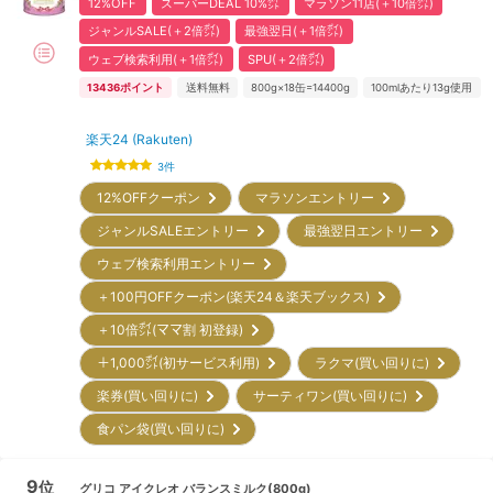
12%OFF
スーパーDEAL 10%㌽
マラソン11店(＋10倍㌽)
ジャンルSALE(＋2倍㌽)
最強翌日(＋1倍㌽)
ウェブ検索利用(＋1倍㌽)
SPU(＋2倍㌽)
13436
ポイント
送料無料
800g×18缶=14400g
100mlあたり13g使用
楽天24 (Rakuten)
3
件
12%OFFクーポン
マラソンエントリー
ジャンルSALEエントリー
最強翌日エントリー
ウェブ検索利用エントリー
＋100円OFFクーポン(楽天24＆楽天ブックス)
＋10倍㌽(ママ割 初登録)
＋1,000㌽(初サービス利用)
ラクマ(買い回りに)
楽券(買い回りに)
サーティワン(買い回りに)
食パン袋(買い回りに)
9
位
グリコ
アイクレオ バランスミルク(800g)