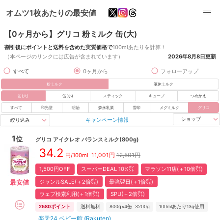
オムツ1枚あたりの最安値
【0ヶ月から】グリコ 粉ミルク 缶(大)
割引後にポイントと送料を含めた実質価格で
100mlあたりを計算！
（本ページのリンクには広告が含まれています）
2026年8月8日
更新
すべて
0ヶ月から
フォローアップ
粉ミルク
液体ミルク
缶(大)
缶(小)
スティック
キューブ
つめかえ
すべて
和光堂
明治
森永乳業
雪印
メグミルク
グリコ
キャンペーン情報
ショップ
絞り込み
1
位
グリコ
アイクレオ バランスミルク(800g)
34.2
11,001
円
12,501円
円/100ml
1,500円OFF
スーパーDEAL 10%㌽
マラソン11店(＋10倍㌽)
ジャンルSALE(＋2倍㌽)
最強翌日(＋1倍㌽)
最安値
ウェブ検索利用(＋1倍㌽)
SPU(＋2倍㌽)
2580
ポイント
送料無料
800g×4缶=3200g
100mlあたり13g使用
楽天24 ベビー館 (Rakuten)