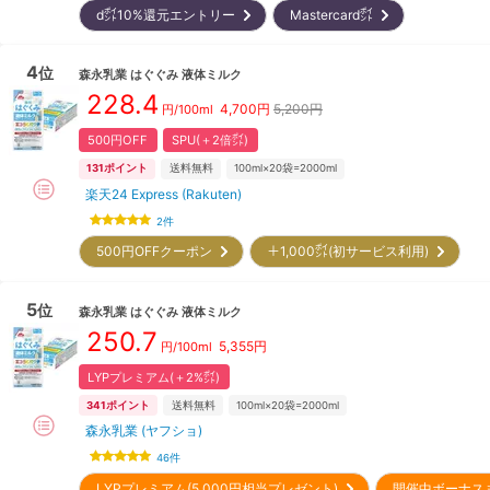
d㌽10%還元エントリー
Mastercard㌽
4
位
森永乳業
はぐぐみ 液体ミルク
228.4
4,700
円
5,200円
円/100ml
500円OFF
SPU(＋2倍㌽)
131
ポイント
送料無料
100ml×20袋=2000ml
楽天24 Express (Rakuten)
2
件
500円OFFクーポン
＋1,000㌽(初サービス利用)
5
位
森永乳業
はぐぐみ 液体ミルク
250.7
5,355
円
円/100ml
LYPプレミアム(＋2%㌽)
341
ポイント
送料無料
100ml×20袋=2000ml
森永乳業 (ヤフショ)
46
件
LYPプレミアム(5,000円相当プレゼント)
開催中ボーナス