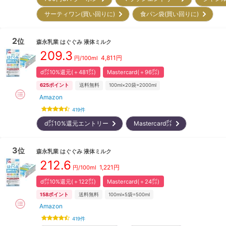
サーティワン(買い回りに)
食パン袋(買い回りに)
2
位
森永乳業
はぐぐみ 液体ミルク
209.3
4,811
円
円/100ml
d㌽10%還元(＋481㌽)
Mastercard(＋96㌽)
625
ポイント
送料無料
100ml×20袋=2000ml
Amazon
419
件
d㌽10%還元エントリー
Mastercard㌽
3
位
森永乳業
はぐぐみ 液体ミルク
212.6
1,221
円
円/100ml
d㌽10%還元(＋122㌽)
Mastercard(＋24㌽)
158
ポイント
送料無料
100ml×5袋=500ml
Amazon
419
件