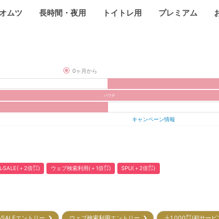
オムツ
長時間・夜用
トイトレ用
プレミアム
0ヶ月から
パウチ
キャンペーン情報
SALE(＋2倍㌽)
ウェブ検索利用(＋1倍㌽)
SPU(＋2倍㌽)
SALEエントリー
ウェブ検索利用エントリー
＋1,000㌽(初サー