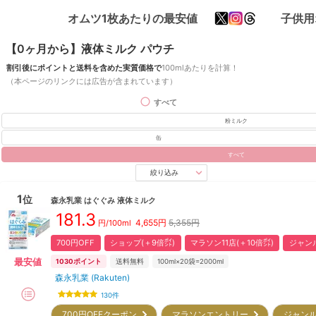
オムツ1枚あたりの最安値
子供用
【0ヶ月から】液体ミルク パウチ
割引後にポイントと送料を含めた実質価格で
100mlあたりを計算！
（本ページのリンクには広告が含まれています）
すべて
粉ミルク
缶
すべて
絞り込み
1
位
森永乳業
はぐぐみ 液体ミルク
181.3
4,655
円
5,355円
円/100ml
700円OFF
ショップ(＋9倍㌽)
マラソン11店(＋10倍㌽)
ジャンル
最安値
1030
ポイント
送料無料
100ml×20袋=2000ml
森永乳業 (Rakuten)
130
件
700円OFFクーポン
マラソンエントリー
ジャンル