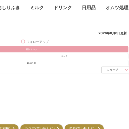
おしりふき
ミルク
ドリンク
日用品
オムツ処理
2026年8月6日
更新
フォローアップ
液体ミルク
パック
森永乳業
ショップ
ビス利用)
ラクマ(買い回りに)
楽券(買い回りに)