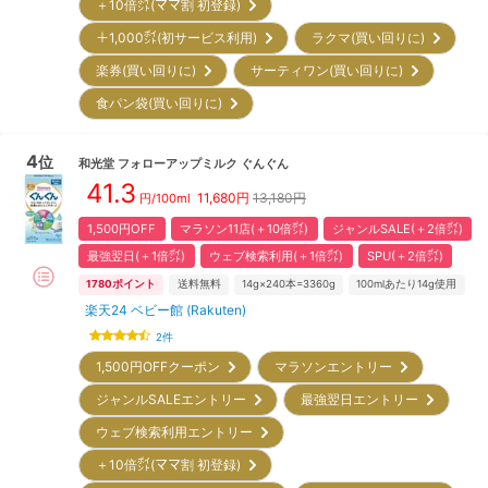
＋10倍㌽(ママ割 初登録)
＋1,000㌽(初サービス利用)
ラクマ(買い回りに)
楽券(買い回りに)
サーティワン(買い回りに)
食パン袋(買い回りに)
4
位
和光堂
フォローアップミルク ぐんぐん
41.3
11,680
円
13,180円
円/100ml
1,500円OFF
マラソン11店(＋10倍㌽)
ジャンルSALE(＋2倍㌽)
最強翌日(＋1倍㌽)
ウェブ検索利用(＋1倍㌽)
SPU(＋2倍㌽)
1780
ポイント
送料無料
14g×240本=3360g
100mlあたり14g使用
楽天24 ベビー館 (Rakuten)
2
件
1,500円OFFクーポン
マラソンエントリー
ジャンルSALEエントリー
最強翌日エントリー
ウェブ検索利用エントリー
＋10倍㌽(ママ割 初登録)