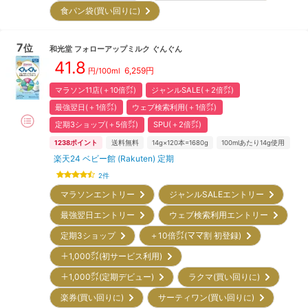
食パン袋(買い回りに)
7
位
和光堂
フォローアップミルク ぐんぐん
41.8
6,259
円
円/100ml
マラソン11店(＋10倍㌽)
ジャンルSALE(＋2倍㌽)
最強翌日(＋1倍㌽)
ウェブ検索利用(＋1倍㌽)
定期3ショップ(＋5倍㌽)
SPU(＋2倍㌽)
1238
ポイント
送料無料
14g×120本=1680g
100mlあたり14g使用
楽天24 ベビー館 (Rakuten) 定期
2
件
マラソンエントリー
ジャンルSALEエントリー
最強翌日エントリー
ウェブ検索利用エントリー
定期3ショップ
＋10倍㌽(ママ割 初登録)
＋1,000㌽(初サービス利用)
＋1,000㌽(定期デビュー)
ラクマ(買い回りに)
楽券(買い回りに)
サーティワン(買い回りに)