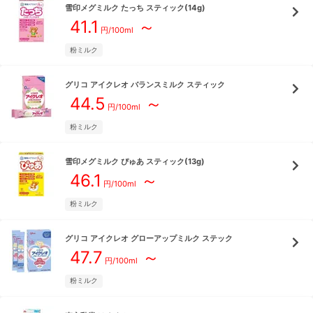
雪印メグミルク
たっち スティック(14g)
41.1
～
円/
100ml
粉ミルク
グリコ
アイクレオ バランスミルク スティック
44.5
～
円/
100ml
粉ミルク
雪印メグミルク
ぴゅあ スティック(13g)
46.1
～
円/
100ml
粉ミルク
グリコ
アイクレオ グローアップミルク ステック
47.7
～
円/
100ml
粉ミルク