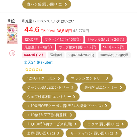
食パン袋(買い回りに)
9
位
和光堂
レーベンスミルク はいはい
44.6
38,518
円
43,770円
円/100ml
12%OFF
マラソン11店(＋10倍㌽)
ジャンルSALE(＋2倍㌽)
最強翌日(＋1倍㌽)
ウェブ検索利用(＋1倍㌽)
SPU(＋2倍㌽)
6437
ポイント
送料無料
13g×720本=9360g
100mlあたり13g使用
楽天24 (Rakuten)
12%OFFクーポン
マラソンエントリー
ジャンルSALEエントリー
最強翌日エントリー
ウェブ検索利用エントリー
＋100円OFFクーポン(楽天24＆楽天ブックス)
＋10倍㌽(ママ割 初登録)
＋1,000㌽(初サービス利用)
ラクマ(買い回りに)
楽券(買い回りに)
サーティワン(買い回りに)