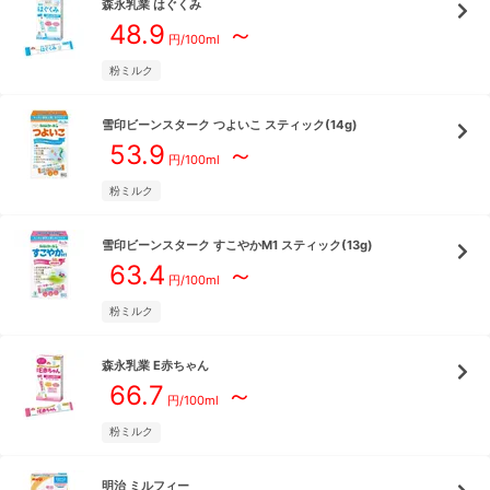
森永乳業
はぐくみ
48.9
～
円/
100ml
粉ミルク
雪印ビーンスターク
つよいこ スティック(14g)
53.9
～
円/
100ml
粉ミルク
雪印ビーンスターク
すこやかM1 スティック(13g)
63.4
～
円/
100ml
粉ミルク
森永乳業
E赤ちゃん
66.7
～
円/
100ml
粉ミルク
明治
ミルフィー