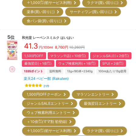
＋1,000㌽(初サービス利用)
ラクマ(買い回りに)
楽券(買い回りに)
サーティワン(買い回りに)
食パン袋(買い回りに)
5
位
和光堂
レーベンスミルク はいはい
41.3
8,760
円
10,260円
円/100ml
1,500円OFF
マラソン11店(＋10倍㌽)
ジャンルSALE(＋2倍㌽)
最強翌日(＋1倍㌽)
ウェブ検索利用(＋1倍㌽)
SPU(＋2倍㌽)
1335
ポイント
送料無料
13g×180本=2340g
100mlあたり13g使用
楽天24 ベビー館 (Rakuten)
21
件
1,500円OFFクーポン
マラソンエントリー
ジャンルSALEエントリー
最強翌日エントリー
ウェブ検索利用エントリー
＋10倍㌽(ママ割 初登録)
＋1,000㌽(初サービス利用)
ラクマ(買い回りに)