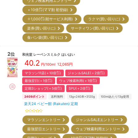
ウェブ検索利用エントリー
＋10倍㌽(ママ割 初登録)
＋1,000㌽(初サービス利用)
ラクマ(買い回りに)
楽券(買い回りに)
サーティワン(買い回りに)
食パン袋(買い回りに)
2
位
和光堂
レーベンスミルク はいはい
40.2
12,065
円
円/100ml
マラソン11店(＋10倍㌽)
ジャンルSALE(＋2倍㌽)
最強翌日(＋1倍㌽)
ウェブ検索利用(＋1倍㌽)
定期3ショップ(＋5倍㌽)
SPU(＋2倍㌽)
2409
ポイント
送料無料
13g×240本=3120g
100mlあたり13g使用
楽天24 ベビー館 (Rakuten) 定期
マラソンエントリー
ジャンルSALEエントリー
最強翌日エントリー
ウェブ検索利用エントリー