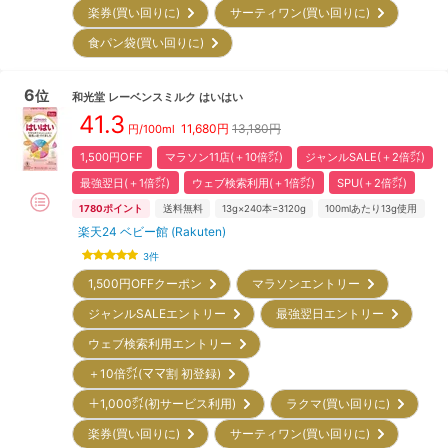
楽券(買い回りに)
サーティワン(買い回りに)
食パン袋(買い回りに)
6
位
和光堂
レーベンスミルク はいはい
41.3
11,680
円
13,180円
円/100ml
1,500円OFF
マラソン11店(＋10倍㌽)
ジャンルSALE(＋2倍㌽)
最強翌日(＋1倍㌽)
ウェブ検索利用(＋1倍㌽)
SPU(＋2倍㌽)
1780
ポイント
送料無料
13g×240本=3120g
100mlあたり13g使用
楽天24 ベビー館 (Rakuten)
3
件
1,500円OFFクーポン
マラソンエントリー
ジャンルSALEエントリー
最強翌日エントリー
ウェブ検索利用エントリー
＋10倍㌽(ママ割 初登録)
＋1,000㌽(初サービス利用)
ラクマ(買い回りに)
楽券(買い回りに)
サーティワン(買い回りに)