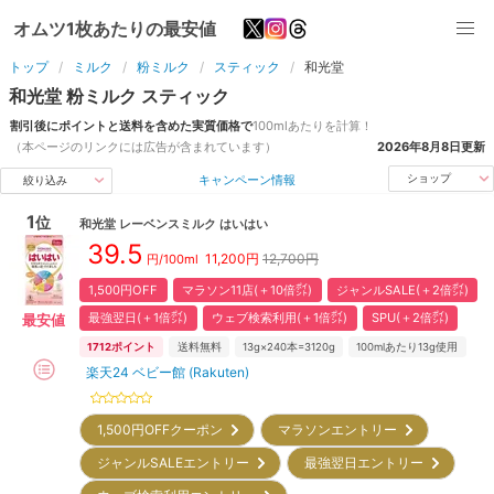
オムツ1枚あたりの最安値
トップ
ミルク
粉ミルク
スティック
和光堂
和光堂
粉ミルク
スティック
割引後にポイントと送料を含めた実質価格で
100ml
あたりを計算！
（本ページのリンクには広告が含まれています）
2026年8月8日
更新
キャンペーン情報
ショップ
絞り込み
1
位
和光堂
レーベンスミルク はいはい
39.5
11,200
円
12,700円
円/100ml
1,500円OFF
マラソン11店(＋10倍㌽)
ジャンルSALE(＋2倍㌽)
最強翌日(＋1倍㌽)
ウェブ検索利用(＋1倍㌽)
SPU(＋2倍㌽)
最安値
1712
ポイント
送料無料
13g×240本=3120g
100mlあたり13g使用
楽天24 ベビー館 (Rakuten)
1,500円OFFクーポン
マラソンエントリー
ジャンルSALEエントリー
最強翌日エントリー