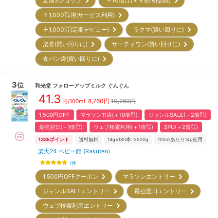
定期3ショップ
＋10倍㌽(ママ割 初登録)
＋1,000㌽(初サービス利用)
＋1,000㌽(定期デビュー)
ラクマ(買い回りに)
楽券(買い回りに)
サーティワン(買い回りに)
食パン袋(買い回りに)
3
位
和光堂
フォローアップミルク ぐんぐん
41.3
8,760
円
10,260円
円/100ml
1,500円OFF
マラソン11店(＋10倍㌽)
ジャンルSALE(＋2倍㌽)
最強翌日(＋1倍㌽)
ウェブ検索利用(＋1倍㌽)
SPU(＋2倍㌽)
1335
ポイント
送料無料
14g×180本=2520g
100mlあたり14g使用
楽天24 ベビー館 (Rakuten)
1
件
1,500円OFFクーポン
マラソンエントリー
ジャンルSALEエントリー
最強翌日エントリー
ウェブ検索利用エントリー