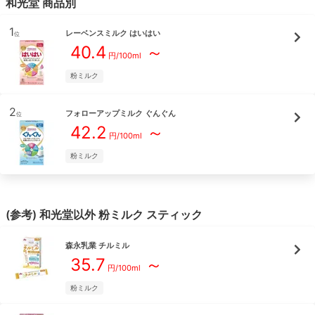
和光堂
商品別
1
レーベンスミルク はいはい
位
40.4
～
円/
100ml
粉ミルク
2
フォローアップミルク ぐんぐん
位
42.2
～
円/
100ml
粉ミルク
(参考)
和光堂
以外
粉ミルク
スティック
森永乳業
チルミル
35.7
～
円/
100ml
粉ミルク