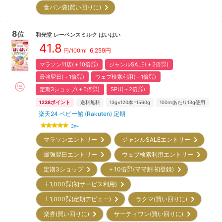
食パン袋(買い回りに)
8
位
和光堂
レーベンスミルク はいはい
41.8
6,259
円
円/100ml
マラソン11店(＋10倍㌽)
ジャンルSALE(＋2倍㌽)
最強翌日(＋1倍㌽)
ウェブ検索利用(＋1倍㌽)
定期3ショップ(＋5倍㌽)
SPU(＋2倍㌽)
1238
ポイント
送料無料
13g×120本=1560g
100mlあたり13g使用
楽天24 ベビー館 (Rakuten) 定期
3
件
マラソンエントリー
ジャンルSALEエントリー
最強翌日エントリー
ウェブ検索利用エントリー
定期3ショップ
＋10倍㌽(ママ割 初登録)
＋1,000㌽(初サービス利用)
＋1,000㌽(定期デビュー)
ラクマ(買い回りに)
楽券(買い回りに)
サーティワン(買い回りに)