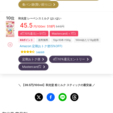
食パン袋(買い回りに)
10
位
和光堂
レーベンスミルク はいはい
45.5
518
円
545円
円/100ml
d㌽10%還元(＋51㌽)
Mastercard(＋7㌽)
63
ポイント
送料無料
13g×10本=130g
100mlあたり13g使用
Amazon 定期おトク便(5%OFF)
3469
件
定期おトク便
d㌽10%還元エントリー
Mastercard㌽
＼
【39.5円/100ml】和光堂 粉ミルク スティック
の最安値 ／