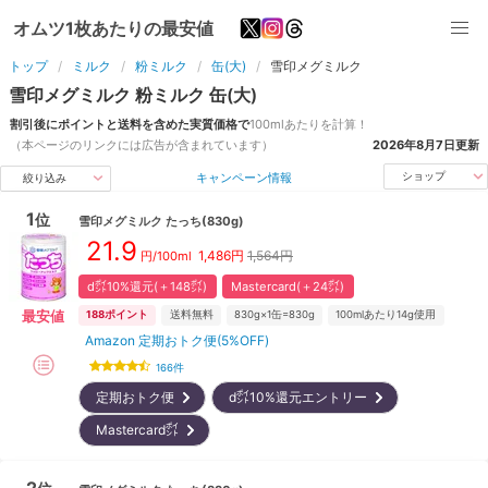
オムツ1枚あたりの最安値
トップ
ミルク
粉ミルク
缶(大)
雪印メグミルク
雪印メグミルク
粉ミルク
缶(大)
割引後にポイントと送料を含めた実質価格で
100ml
あたりを計算！
（本ページのリンクには広告が含まれています）
2026年8月7日
更新
キャンペーン情報
ショップ
絞り込み
1
位
雪印メグミルク
たっち(830g)
21.9
1,486
円
1,564円
円/100ml
d㌽10%還元(＋148㌽)
Mastercard(＋24㌽)
最安値
188
ポイント
送料無料
830g×1缶=830g
100mlあたり14g使用
Amazon 定期おトク便(5%OFF)
166
件
定期おトク便
d㌽10%還元エントリー
Mastercard㌽
2