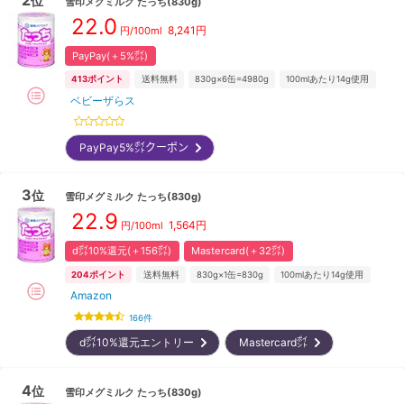
位
雪印メグミルク
たっち(830g)
22.0
8,241
円
円/100ml
PayPay(＋5%㌽)
413
ポイント
送料無料
830g×6缶=4980g
100mlあたり14g使用
ベビーザらス
PayPay5%㌽クーポン
3
位
雪印メグミルク
たっち(830g)
22.9
1,564
円
円/100ml
d㌽10%還元(＋156㌽)
Mastercard(＋32㌽)
204
ポイント
送料無料
830g×1缶=830g
100mlあたり14g使用
Amazon
166
件
d㌽10%還元エントリー
Mastercard㌽
4
位
雪印メグミルク
たっち(830g)