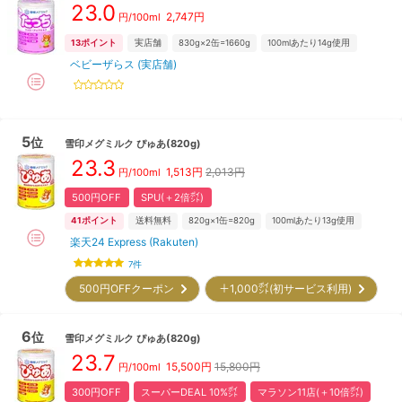
23.0
2,747
円
円/100ml
13
ポイント
実店舗
830g×2缶=1660g
100mlあたり14g使用
ベビーザらス (実店舗)
5
位
雪印メグミルク
ぴゅあ(820g)
23.3
1,513
円
2,013円
円/100ml
500円OFF
SPU(＋2倍㌽)
41
ポイント
送料無料
820g×1缶=820g
100mlあたり13g使用
楽天24 Express (Rakuten)
7
件
500円OFFクーポン
＋1,000㌽(初サービス利用)
6
位
雪印メグミルク
ぴゅあ(820g)
23.7
15,500
円
15,800円
円/100ml
300円OFF
スーパーDEAL 10%㌽
マラソン11店(＋10倍㌽)