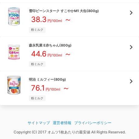
雪印ビーンスターク
すこやかM1 大缶(800g)
38.3
～
円/
100ml
粉ミルク
森永乳業
E赤ちゃん(800g)
44.6
～
円/
100ml
粉ミルク
明治
ミルフィー(800g)
76.1
～
円/
100ml
粉ミルク
サイトマップ
運営者情報
プライバシーポリシー
Copyright (C) 2017 オムツ1枚あたりの最安値 All Rights Reserved.