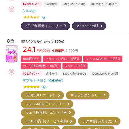
425
ポイント
送料無料
830g×2缶=1660g
100mlあたり14g使用
Amazon
10
件
d㌽10%還元エントリー
Mastercard㌽
8
位
雪印メグミルク
たっち(830g)
24.1
4,999
円
5,499円
円/100ml
500円OFF
マラソン11店(＋10倍㌽)
ジャンルSALE(＋2倍㌽)
ウェブ検索利用(＋1倍㌽)
SPU(＋2倍㌽)
709
ポイント
送料無料
830g×3缶=2490g
100mlあたり14g使用
マツモトキヨシ (Rakuten)
16
件
500円OFFクーポン
マラソンエントリー
ジャンルSALEエントリー
ウェブ検索利用エントリー
＋1,000㌽(初サービス利用)
ラクマ(買い回りに)