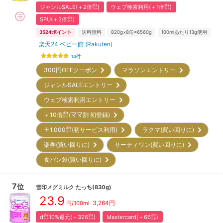
ジャンルSALE(＋2倍㌽)
ウェブ検索利用(＋1倍㌽)
SPU(＋2倍㌽)
3524
ポイント
送料無料
820g×8缶=6560g
100mlあたり13g使用
楽天24 ベビー館 (Rakuten)
14
件
300円OFFクーポン
マラソンエントリー
ジャンルSALEエントリー
ウェブ検索利用エントリー
＋10倍㌽(ママ割 初登録)
＋1,000㌽(初サービス利用)
ラクマ(買い回りに)
楽券(買い回りに)
サーティワン(買い回りに)
食パン袋(買い回りに)
7
位
雪印メグミルク
たっち(830g)
23.9
3,264
円
円/100ml
d㌽10%還元(＋326㌽)
Mastercard(＋66㌽)