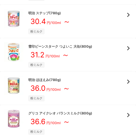
明治
ステップ(780g)
30.4
～
円/
100ml
粉ミルク
雪印ビーンスターク
つよいこ 大缶(800g)
31.2
～
円/
100ml
粉ミルク
明治
ほほえみ(780g)
36.0
～
円/
100ml
粉ミルク
グリコ
アイクレオ バランスミルク(800g)
36.6
～
円/
100ml
粉ミルク