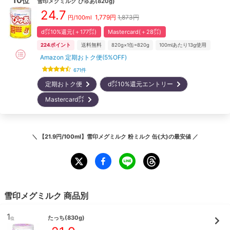
位
雪印メグミルク
ぴゅあ(820g)
24.7
1,779
円
1,873円
円/100ml
d㌽10%還元(＋177㌽)
Mastercard(＋28㌽)
224
ポイント
送料無料
820g×1缶=820g
100mlあたり13g使用
Amazon 定期おトク便(5%OFF)
671
件
定期おトク便
d㌽10%還元エントリー
Mastercard㌽
＼
【21.9円/100ml】雪印メグミルク 粉ミルク 缶(大)
の最安値 ／
雪印メグミルク
商品別
1
たっち(830g)
位