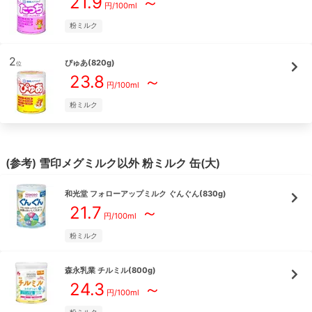
21.9
～
円/
100ml
粉ミルク
2
ぴゅあ(820g)
位
23.8
～
円/
100ml
粉ミルク
(参考)
雪印メグミルク
以外
粉ミルク
缶(大)
和光堂
フォローアップミルク ぐんぐん(830g)
21.7
～
円/
100ml
粉ミルク
森永乳業
チルミル(800g)
24.3
～
円/
100ml