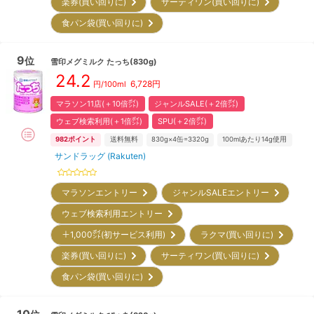
楽券(買い回りに)
サーティワン(買い回りに)
食パン袋(買い回りに)
9
位
雪印メグミルク
たっち(830g)
24.2
6,728
円
円/100ml
マラソン11店(＋10倍㌽)
ジャンルSALE(＋2倍㌽)
ウェブ検索利用(＋1倍㌽)
SPU(＋2倍㌽)
982
ポイント
送料無料
830g×4缶=3320g
100mlあたり14g使用
サンドラッグ (Rakuten)
マラソンエントリー
ジャンルSALEエントリー
ウェブ検索利用エントリー
＋1,000㌽(初サービス利用)
ラクマ(買い回りに)
楽券(買い回りに)
サーティワン(買い回りに)
食パン袋(買い回りに)
10