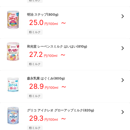
粉ミルク
明治
ステップ(800g)
25.0
～
円/
100ml
粉ミルク
和光堂
レーベンスミルク はいはい(810g)
27.2
～
円/
100ml
粉ミルク
森永乳業
はぐくみ(800g)
28.9
～
円/
100ml
粉ミルク
グリコ
アイクレオ グローアップミルク(820g)
29.3
～
円/
100ml
粉ミルク