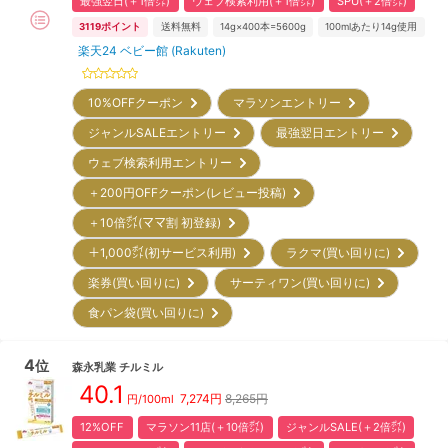
最強翌日(＋1倍㌽)
ウェブ検索利用(＋1倍㌽)
SPU(＋2倍㌽)
3119
ポイント
送料無料
14g×400本=5600g
100mlあたり14g使用
楽天24 ベビー館 (Rakuten)
10%OFFクーポン
マラソンエントリー
ジャンルSALEエントリー
最強翌日エントリー
ウェブ検索利用エントリー
＋200円OFFクーポン(レビュー投稿)
＋10倍㌽(ママ割 初登録)
＋1,000㌽(初サービス利用)
ラクマ(買い回りに)
楽券(買い回りに)
サーティワン(買い回りに)
食パン袋(買い回りに)
4
位
森永乳業
チルミル
40.1
7,274
円
8,265円
円/100ml
12%OFF
マラソン11店(＋10倍㌽)
ジャンルSALE(＋2倍㌽)