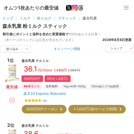
オムツ1枚あたりの最安値
トップ
ミルク
粉ミルク
スティック
森永乳業
森永乳業
粉ミルク
スティック
割引後にポイントと送料を含めた実質価格で
100ml
あたりを計算！
（本ページのリンクには広告が含まれています）
2026年8月8日
更新
キャンペーン情報
ショップ
絞り込み
1
位
森永乳業
チルミル
36.1
1,484
円
1,984円
円/100ml
500円OFF
SPU(＋2倍㌽)
最安値
40
ポイント
送料無料
14g×40本=560g
100mlあたり14g使用
楽天24 Express (Rakuten)
1
件
500円OFFクーポン
＋1,000㌽(初サービス利用)
2
位
森永乳業
チルミル
38.6