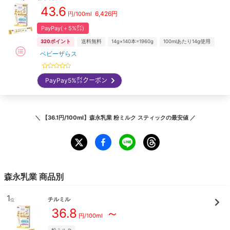
43.6
6,426
円
円/100ml
PayPay(＋5%㌽)
320
ポイント
送料無料
14g×140本=1960g
100mlあたり14g使用
ベビーザらス
PayPay5%㌽クーポン
＼
【36.1円/100ml】森永乳業 粉ミルク スティック
の最安値 ／
森永乳業
商品別
1
チルミル
位
36.8
～
円/
100ml