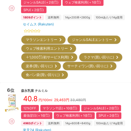
ジャンルSALE(＋2倍㌽)
ウェブ検索利用(＋1倍㌽)
SPU(＋2倍㌽)
1809
ポイント
送料無料
14g×200本=2800g
100mlあたり14g使用
セイムス (Rakuten)
マラソンエントリー
ジャンルSALEエントリー
ウェブ検索利用エントリー
＋1,000㌽(初サービス利用)
ラクマ(買い回りに)
楽券(買い回りに)
サーティワン(買い回りに)
食パン袋(買い回りに)
6
位
森永乳業
チルミル
40.8
29,463
円
33,480円
円/100ml
12%OFF
マラソン11店(＋10倍㌽)
ジャンルSALE(＋2倍㌽)
最強翌日(＋1倍㌽)
ウェブ検索利用(＋1倍㌽)
SPU(＋2倍㌽)
4963
ポイント
送料無料
14g×600本=8400g
100mlあたり14g使用
楽天24 (Rakuten)