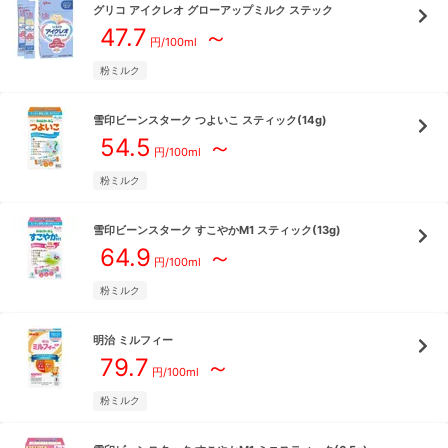
グリコ
アイクレオ グローアップミルク ステック
47.7
～
円/
100ml
粉ミルク
雪印ビーンスターク
つよいこ スティック(14g)
54.5
～
円/
100ml
粉ミルク
雪印ビーンスターク
すこやかM1 スティック(13g)
64.9
～
円/
100ml
粉ミルク
明治
ミルフィー
79.7
～
円/
100ml
粉ミルク