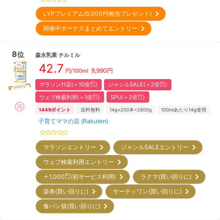
LYPプレミアム(5,000円相当プレゼント)
開催中ボーナスまとめてエントリー
8
位
森永乳業
チルミル
42.7
9,990
円
円/100ml
マラソン11店(＋10倍㌽)
ジャンルSALE(＋2倍㌽)
ウェブ検索利用(＋1倍㌽)
SPU(＋2倍㌽)
1449
ポイント
送料無料
14g×200本=2800g
100mlあたり14g使用
子育てママの店 (Rakuten)
マラソンエントリー
ジャンルSALEエントリー
ウェブ検索利用エントリー
＋1,000㌽(初サービス利用)
ラクマ(買い回りに)
楽券(買い回りに)
サーティワン(買い回りに)
食パン袋(買い回りに)