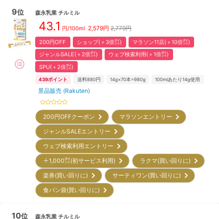
9
位
森永乳業
チルミル
43.1
2,579
円
2,779円
円/100ml
200円OFF
ショップ(＋3倍㌽)
マラソン11店(＋10倍㌽)
ジャンルSALE(＋2倍㌽)
ウェブ検索利用(＋1倍㌽)
SPU(＋2倍㌽)
439
ポイント
送料880円
14g×70本=980g
100mlあたり14g使用
景品販売 (Rakuten)
200円OFFクーポン
マラソンエントリー
ジャンルSALEエントリー
ウェブ検索利用エントリー
＋1,000㌽(初サービス利用)
ラクマ(買い回りに)
楽券(買い回りに)
サーティワン(買い回りに)
食パン袋(買い回りに)
10
位
森永乳業
チルミル