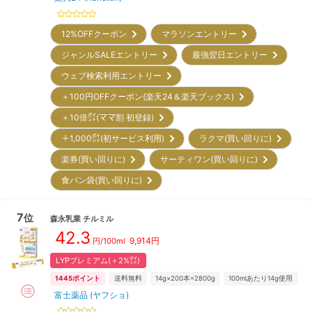
12%OFFクーポン
マラソンエントリー
ジャンルSALEエントリー
最強翌日エントリー
ウェブ検索利用エントリー
＋100円OFFクーポン(楽天24＆楽天ブックス)
＋10倍㌽(ママ割 初登録)
＋1,000㌽(初サービス利用)
ラクマ(買い回りに)
楽券(買い回りに)
サーティワン(買い回りに)
食パン袋(買い回りに)
7
位
森永乳業
チルミル
42.3
9,914
円
円/100ml
LYPプレミアム(＋2%㌽)
1445
ポイント
送料無料
14g×200本=2800g
100mlあたり14g使用
富士薬品 (ヤフショ)