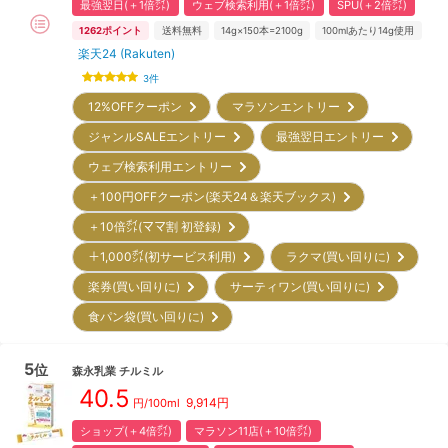
最強翌日(＋1倍㌽)
ウェブ検索利用(＋1倍㌽)
SPU(＋2倍㌽)
1262
ポイント
送料無料
14g×150本=2100g
100mlあたり14g使用
楽天24 (Rakuten)
3
件
12%OFFクーポン
マラソンエントリー
ジャンルSALEエントリー
最強翌日エントリー
ウェブ検索利用エントリー
＋100円OFFクーポン(楽天24＆楽天ブックス)
＋10倍㌽(ママ割 初登録)
＋1,000㌽(初サービス利用)
ラクマ(買い回りに)
楽券(買い回りに)
サーティワン(買い回りに)
食パン袋(買い回りに)
5
位
森永乳業
チルミル
40.5
9,914
円
円/100ml
ショップ(＋4倍㌽)
マラソン11店(＋10倍㌽)