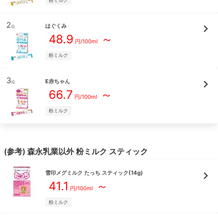
粉ミルク
2
はぐくみ
位
48.9
～
円/
100ml
粉ミルク
3
E赤ちゃん
位
66.7
～
円/
100ml
粉ミルク
(参考)
森永乳業
以外
粉ミルク
スティック
雪印メグミルク
たっち スティック(14g)
41.1
～
円/
100ml
粉ミルク