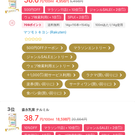
4,956
円
5,456円
円/100ml
500円OFF
マラソン11店(＋10倍㌽)
ジャンルSALE(＋2倍㌽)
ウェブ検索利用(＋1倍㌽)
SPU(＋2倍㌽)
709
ポイント
送料無料
14g×110本=1540g
100mlあたり14g使用
マツモトキヨシ (Rakuten)
500円OFFクーポン
マラソンエントリー
ジャンルSALEエントリー
ウェブ検索利用エントリー
＋1,000㌽(初サービス利用)
ラクマ(買い回りに)
楽券(買い回りに)
サーティワン(買い回りに)
食パン袋(買い回りに)
3
位
森永乳業
チルミル
38.7
18,598
円
20,664円
円/100ml
10%OFF
マラソン11店(＋10倍㌽)
ジャンルSALE(＋2倍㌽)