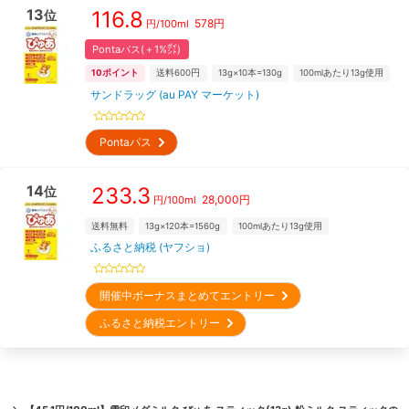
13
116.8
位
578
円
円/
100ml
Pontaパス(＋1%㌽)
10
ポイント
送料600円
13g×10本=130g
100mlあたり13g使用
サンドラッグ (au PAY マーケット)
Pontaパス
14
233.3
位
28,000
円
円/
100ml
送料無料
13g×120本=1560g
100mlあたり13g使用
ふるさと納税 (ヤフショ)
開催中ボーナスまとめてエントリー
ふるさと納税エントリー