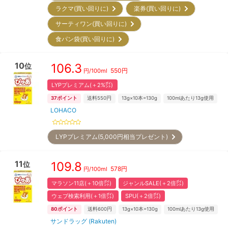
ラクマ(買い回りに)
楽券(買い回りに)
サーティワン(買い回りに)
食パン袋(買い回りに)
10
106.3
位
550
円
円/
100ml
LYPプレミアム(＋2%㌽)
37
ポイント
送料550円
13g×10本=130g
100mlあたり13g使用
LOHACO
LYPプレミアム(5,000円相当プレゼント)
11
109.8
位
578
円
円/
100ml
マラソン11店(＋10倍㌽)
ジャンルSALE(＋2倍㌽)
ウェブ検索利用(＋1倍㌽)
SPU(＋2倍㌽)
80
ポイント
送料600円
13g×10本=130g
100mlあたり13g使用
サンドラッグ (Rakuten)