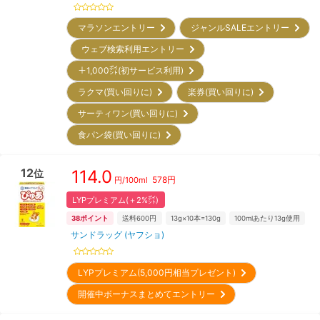
マラソンエントリー
ジャンルSALEエントリー
ウェブ検索利用エントリー
＋1,000㌽(初サービス利用)
ラクマ(買い回りに)
楽券(買い回りに)
サーティワン(買い回りに)
食パン袋(買い回りに)
12
114.0
位
578
円
円/
100ml
LYPプレミアム(＋2%㌽)
38
ポイント
送料600円
13g×10本=130g
100mlあたり13g使用
サンドラッグ (ヤフショ)
LYPプレミアム(5,000円相当プレゼント)
開催中ボーナスまとめてエントリー