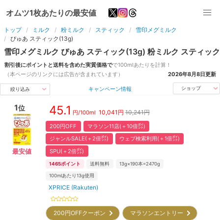
オムツ1枚あたりの最安値
トップ
ミルク
粉ミルク
スティック
雪印メグミルク
ぴゅあ スティック(13g)
雪印メグミルク
ぴゅあ スティック(13g)
粉ミルク
スティック
割引後にポイントと送料を含めた実質価格で
で
100ml
あたりを計算！
（本ページのリンクには広告が含まれています）
2026年8月8日
更新
キャンペーン情報
ショップ
絞り込み
1
45.1
位
10,041
円
10,241円
円/
100ml
200円OFF
マラソン11店(＋10倍㌽)
ジャンルSALE(＋2倍㌽)
ウェブ検索利用(＋1倍㌽)
SPU(＋2倍㌽)
最安値
1465
ポイント
送料無料
13g×190本=2470g
100mlあたり13g使用
XPRICE (Rakuten)
200円OFFクーポン
マラソンエントリー