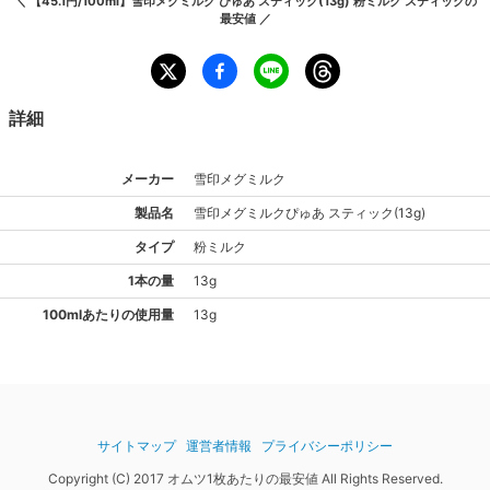
＼
【45.1円/100ml】雪印メグミルク ぴゅあ スティック(13g) 粉ミルク スティック
の
最安値 ／
詳細
メーカー
雪印メグミルク
製品名
雪印メグミルク
ぴゅあ スティック(13g)
タイプ
粉ミルク
1
本
の量
13
g
100mlあたりの使用量
13
g
サイトマップ
運営者情報
プライバシーポリシー
Copyright (C) 2017 オムツ1枚あたりの最安値 All Rights Reserved.