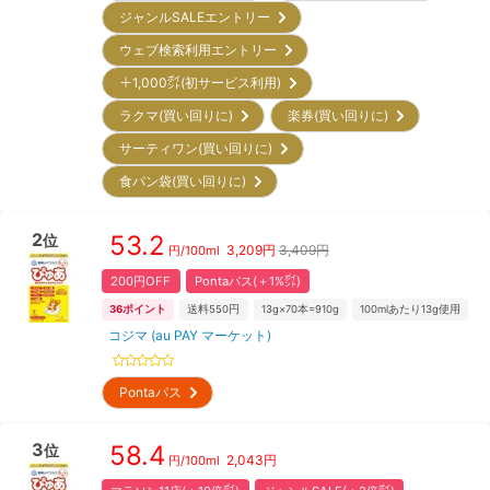
ジャンルSALEエントリー
ウェブ検索利用エントリー
＋1,000㌽(初サービス利用)
ラクマ(買い回りに)
楽券(買い回りに)
サーティワン(買い回りに)
食パン袋(買い回りに)
2
53.2
位
3,209
円
3,409円
円/
100ml
200円OFF
Pontaパス(＋1%㌽)
36
ポイント
送料550円
13g×70本=910g
100mlあたり13g使用
コジマ (au PAY マーケット)
Pontaパス
3
58.4
位
2,043
円
円/
100ml