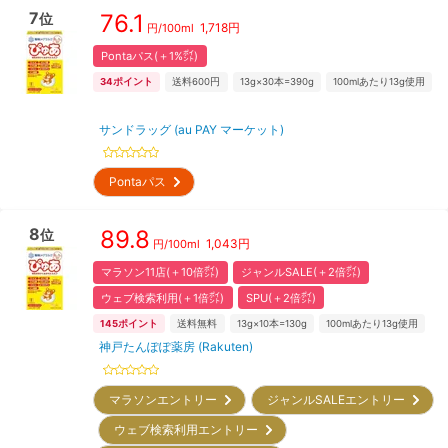
7
76.1
位
1,718
円
円/
100ml
Pontaパス(＋1%㌽)
34
ポイント
送料600円
13g×30本=390g
100mlあたり13g使用
サンドラッグ (au PAY マーケット)
Pontaパス
8
89.8
位
1,043
円
円/
100ml
マラソン11店(＋10倍㌽)
ジャンルSALE(＋2倍㌽)
ウェブ検索利用(＋1倍㌽)
SPU(＋2倍㌽)
145
ポイント
送料無料
13g×10本=130g
100mlあたり13g使用
神戸たんぽぽ薬房 (Rakuten)
マラソンエントリー
ジャンルSALEエントリー
ウェブ検索利用エントリー