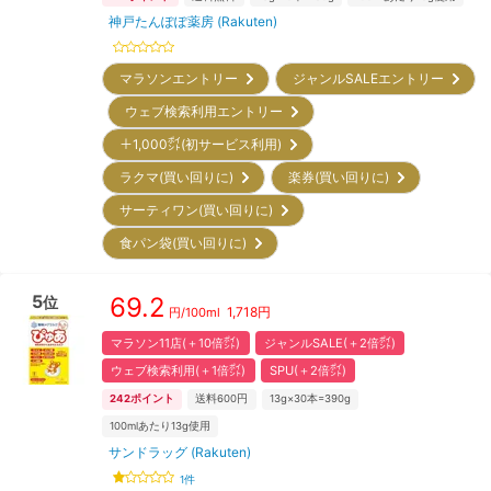
神戸たんぽぽ薬房 (Rakuten)
マラソンエントリー
ジャンルSALEエントリー
ウェブ検索利用エントリー
＋1,000㌽(初サービス利用)
ラクマ(買い回りに)
楽券(買い回りに)
サーティワン(買い回りに)
食パン袋(買い回りに)
5
69.2
位
1,718
円
円/
100ml
マラソン11店(＋10倍㌽)
ジャンルSALE(＋2倍㌽)
ウェブ検索利用(＋1倍㌽)
SPU(＋2倍㌽)
242
ポイント
送料600円
13g×30本=390g
100mlあたり13g使用
サンドラッグ (Rakuten)
1
件