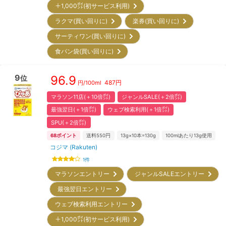
＋1,000㌽(初サービス利用)
ラクマ(買い回りに)
楽券(買い回りに)
サーティワン(買い回りに)
食パン袋(買い回りに)
9
96.9
位
487
円
円/
100ml
マラソン11店(＋10倍㌽)
ジャンルSALE(＋2倍㌽)
最強翌日(＋1倍㌽)
ウェブ検索利用(＋1倍㌽)
SPU(＋2倍㌽)
68
ポイント
送料550円
13g×10本=130g
100mlあたり13g使用
コジマ (Rakuten)
1
件
マラソンエントリー
ジャンルSALEエントリー
最強翌日エントリー
ウェブ検索利用エントリー
＋1,000㌽(初サービス利用)