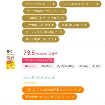
マラソンエントリー
ジャンルSALEエントリー
ウェブ検索利用エントリー
＋1,000㌽(初サービス利用)
ラクマ(買い回りに)
楽券(買い回りに)
サーティワン(買い回りに)
食パン袋(買い回りに)
6
73.6
位
1,718
円
円/
100ml
LYPプレミアム(＋2%㌽)
111
ポイント
送料600円
13g×30本=390g
100mlあたり13g使用
サンドラッグ (ヤフショ)
LYPプレミアム(5,000円相当プレゼント)
開催中ボーナスまとめてエントリー