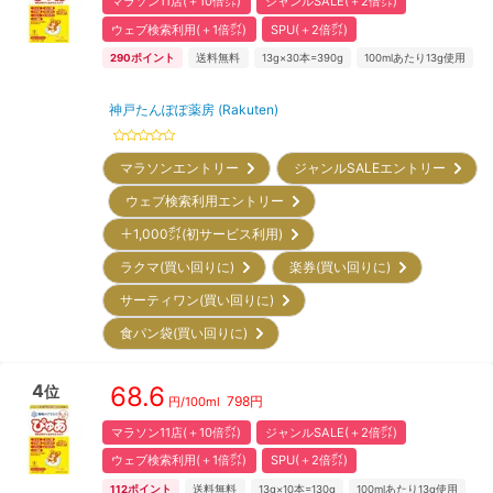
マラソン11店(＋10倍㌽)
ジャンルSALE(＋2倍㌽)
ウェブ検索利用(＋1倍㌽)
SPU(＋2倍㌽)
290
ポイント
送料無料
13g×30本=390g
100mlあたり13g使用
神戸たんぽぽ薬房 (Rakuten)
マラソンエントリー
ジャンルSALEエントリー
ウェブ検索利用エントリー
＋1,000㌽(初サービス利用)
ラクマ(買い回りに)
楽券(買い回りに)
サーティワン(買い回りに)
食パン袋(買い回りに)
4
68.6
位
798
円
円/
100ml
マラソン11店(＋10倍㌽)
ジャンルSALE(＋2倍㌽)
ウェブ検索利用(＋1倍㌽)
SPU(＋2倍㌽)
112
ポイント
送料無料
13g×10本=130g
100mlあたり13g使用