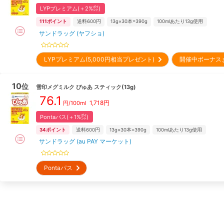
LYPプレミアム(＋2%㌽)
111
ポイント
送料600円
13g×30本=390g
100mlあたり13g使用
サンドラッグ (ヤフショ)
LYPプレミアム(5,000円相当プレゼント)
開催中ボーナス
10
位
雪印メグミルク
ぴゅあ スティック(13g)
76.1
1,718
円
円/100ml
Pontaパス(＋1%㌽)
34
ポイント
送料600円
13g×30本=390g
100mlあたり13g使用
サンドラッグ (au PAY マーケット)
Pontaパス