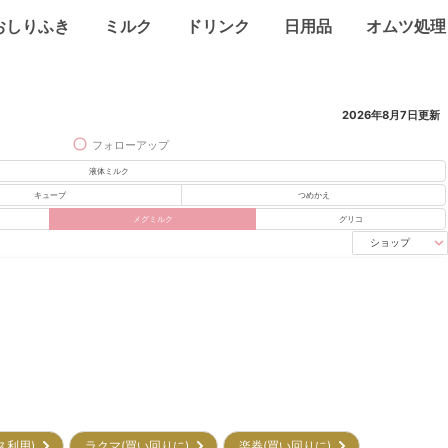
おしりふき
ミルク
ドリンク
日用品
オムツ処理
2026年8月7日
更新
フォローアップ
液体ミルク
キューブ
つめかえ
メグミルク
グリコ
ショップ
ビス利用)
ラクマ(買い回りに)
楽券(買い回りに)