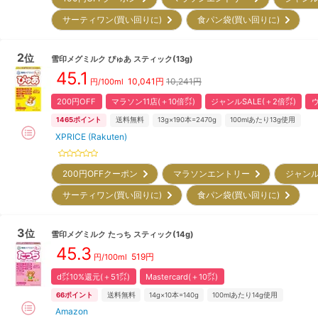
サーティワン(買い回りに)
食パン袋(買い回りに)
2
位
雪印メグミルク
ぴゅあ スティック(13g)
45.1
10,041
円
10,241円
円/100ml
200円OFF
マラソン11店(＋10倍㌽)
ジャンルSALE(＋2倍㌽)
1465
ポイント
送料無料
13g×190本=2470g
100mlあたり13g使用
XPRICE (Rakuten)
200円OFFクーポン
マラソンエントリー
ジャンル
サーティワン(買い回りに)
食パン袋(買い回りに)
3
位
雪印メグミルク
たっち スティック(14g)
45.3
519
円
円/100ml
d㌽10%還元(＋51㌽)
Mastercard(＋10㌽)
66
ポイント
送料無料
14g×10本=140g
100mlあたり14g使用
Amazon