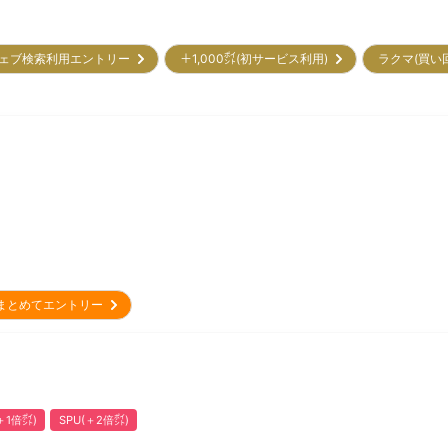
ェブ検索利用エントリー
＋1,000㌽(初サービス利用)
ラクマ(買い
まとめてエントリー
1倍㌽)
SPU(＋2倍㌽)