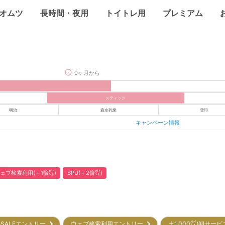
オムツ
長時間・夜用
トイトレ用
プレミアム
0ヶ月から
スティック
明治
森永乳業
雪印
キャンペーン情報
ェブ検索利用(＋1倍㌽)
SPU(＋2倍㌽)
SALEエントリー
ウェブ検索利用エントリー
＋1,000㌽(初サー