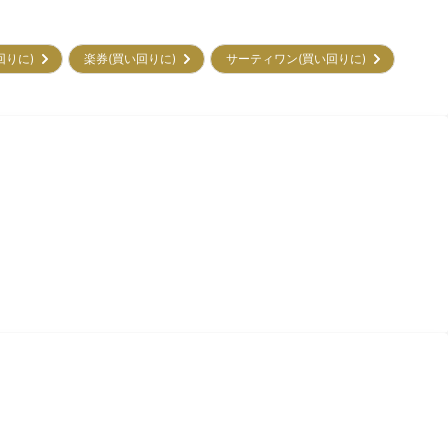
回りに)
楽券(買い回りに)
サーティワン(買い回りに)