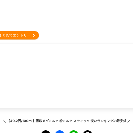
まとめてエントリー
＼
【40.2円/100ml】雪印メグミルク 粉ミルク スティック 安いランキング
の最安値 ／