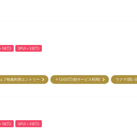
1倍㌽)
SPU(＋2倍㌽)
ェブ検索利用エントリー
＋1,000㌽(初サービス利用)
ラクマ(買い
1倍㌽)
SPU(＋2倍㌽)