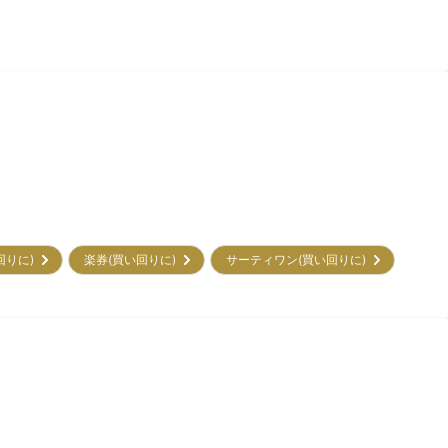
回りに)
楽券(買い回りに)
サーティワン(買い回りに)