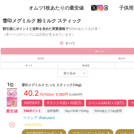
オムツ1枚あたりの最安値
子供用
雪印メグミルク 粉ミルク スティック
割引後にポイントと送料を含めた実質価格で
100mlあたりを計算！
（本ページのリンクには広告が含まれています）
すべて
粉ミルク
缶(大)
缶(小)
すべて
和光堂
絞り込み
1
位
雪印メグミルク
たっち スティック(14g)
40.2
5,180
円
5,280円
円/100ml
100円OFF
マラソン11店(＋10倍㌽)
ジャンルSALE(＋2倍㌽)
ウ
最安値
756
ポイント
送料無料
14g×110本=1540g
100mlあたり14g使用
ベイシア (Rakuten)
100円OFFクーポン
マラソンエントリー
ジャンル