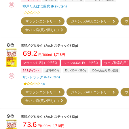
神戸たんぽぽ薬房 (Rakuten)
マラソンエントリー
ジャンルSALEエントリー
ウ
食パン袋(買い回りに)
8
位
雪印メグミルク
ぴゅあ スティック(13g)
69.2
1,718
円
円/100ml
マラソン11店(＋10倍㌽)
ジャンルSALE(＋2倍㌽)
ウェブ検索利用(＋
242
ポイント
送料600円
13g×30本=390g
100mlあたり13g使用
サンドラッグ (Rakuten)
1
件
マラソンエントリー
ジャンルSALEエントリー
ウ
食パン袋(買い回りに)
9
位
雪印メグミルク
ぴゅあ スティック(13g)
73.6
1,718
円
円/100ml