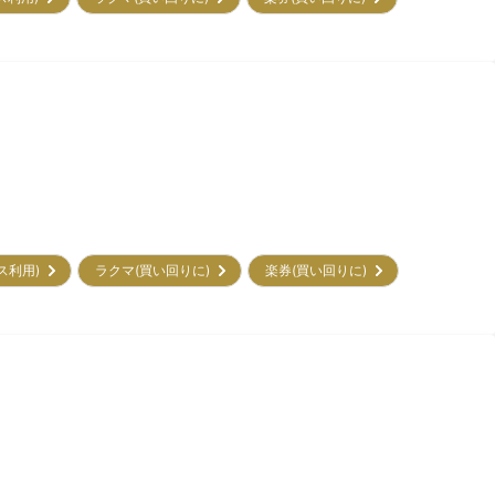
ビス利用)
ラクマ(買い回りに)
楽券(買い回りに)