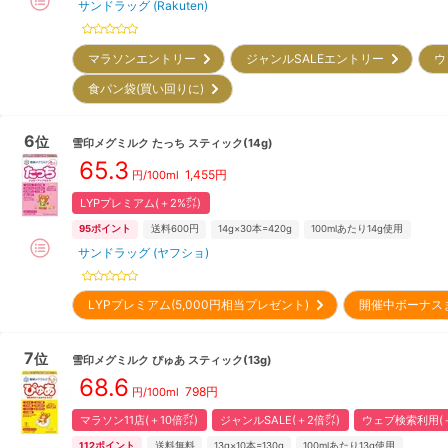
サンドラッグ (Rakuten)
マラソンエントリー
ジャンルSALEエントリー
ウ
食パン袋(買い回りに)
6
位
雪印メグミルク
たっち スティック(14g)
65.3
1,455
円
円/100ml
LYPプレミアム(＋2%㌽)
95
ポイント
送料600円
14g×30本=420g
100mlあたり14g使用
サンドラッグ (ヤフショ)
LYPプレミアム(5,000円相当プレゼント)
開催中ボーナス
7
位
雪印メグミルク
ぴゅあ スティック(13g)
68.6
798
円
円/100ml
マラソン11店(＋10倍㌽)
ジャンルSALE(＋2倍㌽)
ウェブ検索利用(＋
112
ポイント
送料無料
13g×10本=130g
100mlあたり13g使用